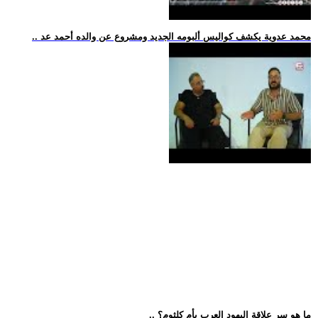
.. محمد عدوية يكشف كواليس ألبومه الجديد ومشروع عن والده أحمد عد
.. ما هو سر علاقة اليهود العرب بأم كلثوم؟