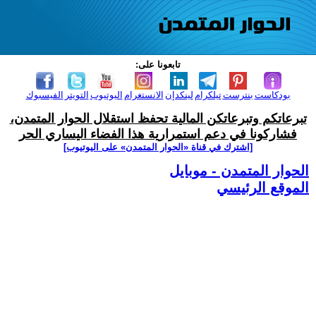
تابعونا على:
بودكاست
بنترست
تيلكرام
لينكدإن
الانستغرام
اليوتيوب
التويتر
الفيسبوك
تبرعاتكم وتبرعاتكن المالية تحفظ استقلال الحوار المتمدن،
فشاركونا في دعم استمرارية هذا الفضاء اليساري الحر
[اشترك في قناة ‫«الحوار المتمدن» على اليوتيوب]
الحوار المتمدن - موبايل
الموقع الرئيسي