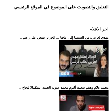
التعليق والتصويت على الموضوع في الموقع الرئيسي
اخر الافلام
.. مهدي لعريبي: من السينما إلى -مافيا-... الجزائر تقبض على زعيم
.. محمد علام وهيثم سعيد: ألبوم محمد عدوية الجديد استكمالا لنجاح