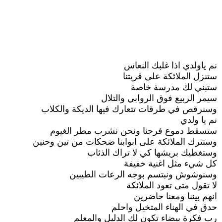
نم ياولدي اذا غلبك النعاس
ستنزل الملائكة على قريتنا
ستبني لك مدرسة خاصة
سيمر الربيع فوق الروابي والتلال
وسنرقص في طرقات تتعارك فيها الديكة والكلاب
نم يا ولدي
ستسقط دموع فرحنا ونحن نشرب مطر الغيوم
وستترك الملائكة على ابوابنا ضحكات من تين وحنين
وستغطيك بريشها كي لا تراك الذئاب
كل شيء مثل اغنية خفيفة
وسنوشوش ونبتسم بوجه الرعات الطيبين
لا تقول متى تعود الملائكة
انهم بيننا ومعنا حاضرين
حدق في الهناء المتخيل واحلم
رب فكرة بيضاء تكون لك الدليل والمعلم