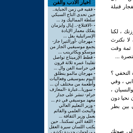
اخبار الأدب والفن
جار قنبلة
-
فقيه في زمن الجباية..
حين تحدى التاج السبكي
سلطة المماليك ود ...
-
-الاقتلاع-.. إيال وايزمان
يفكك معمار الإبادة
تك ، لكنا
الإسرائيلية بفل ...
لا نكترث
-
مهرجان -أورالتيرا جاز-
يجمع موسيقيي الجاز من
م ثمة وقت
موسكو ويكاترينب ...
تصرة ...
-
قطط الإرميتاج تواصل
تقليدا عمره ثلاثة قرون
في حراسة الفن وال ...
 التخفي ؟
-
مهرجان مالمو ينطلق
اليوم بموسيقى وفعاليات
ابي ، وفي
وأطعمة من مختلف أن ...
النسيان ،
-
سوريا...عبارة -المعازف
حرام- تنشر على جدار
ن نحيا دون
معهد موسيقي في دم ...
-
وزير التعليم العالي
 بين بطر
والبحث العلمي والقائم
بعمل وزير الثقافة ...
-
اللغة التي تسكننا.. حين
يكتب اللسان سيرة العقل
 إلى صوتك
-
مراجعات جديدة تكشف