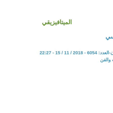
الميتافيزيقي
سي
20 / 11 / 15 - 22:27
 والفن