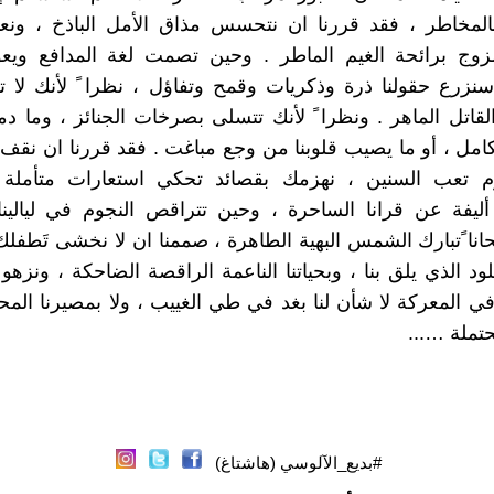
المخاطر ، فقد قررنا ان نتحسس مذاق الأمل الباذخ ، ونع
ج برائحة الغيم الماطر . وحين تصمت لغة المدافع ويعو
نزرع حقولنا ذرة وذكريات وقمح وتفاؤل ، نظرا ً لأنك لا 
القاتل الماهر . ونظرا ً لأنك تتسلى بصرخات الجنائز ، وما دم
كامل ، أو ما يصيب قلوبنا من وجع مباغت . فقد قررنا ان نقف
اوم تعب السنين ، نهزمك بقصائد تحكي استعارات متأملة
يفة عن قرانا الساحرة ، وحين تتراقص النجوم في ليالينا 
نا ًتبارك الشمس البهية الطاهرة ، صممنا ان لا نخشى تَطفلك 
ود الذي يلق بنا ، وبحياتنا الناعمة الراقصة الضاحكة ، ونزهو ب
في المعركة لا شأن لنا بغد في طي الغييب ، ولا بمصيرنا الم
حتملة …...
#بديع_الآلوسي (هاشتاغ)