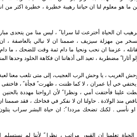
ن ما هو معلوم لنا ان حياتنا رهيبة خطيرة ، خطيرة اكثر من انف
لرهيب ان الحياة أخترعت لنا سرابا ً ، ليس منا من يتحدى مبارز
سخر من مهزلة سيزيف ، صممنا ان لا نبالي بالعاصفة ، ان 
اتله ، عزمنا ان نحب ونحيا ما دام ثمة وقت للضحك ، ما دا
 آثارا ً مضطربة ، تعيد الى أذهاننا ان فكاهة الخلود وحدها المن
لوحش الغريب ، يا وحش الرب العجيب، إلى متى تلعب معنا لعبة
ختفي خي أبا عمران ، لا كما ظننت ، ظهرت ً فجأة ً ، فاختفى 
ت علينا فأختفت أمي ، ونظرا ً لأن ارواحنا مهددة بالحنين و
ناقص منذ الولادة . حاولنا ان لا نفكر في فخاخك ، فقد صممنا ا
و نأسى . لكنك تضحك مرددا ً: ان حياة البشر سراب يتلون
 الحياة تعلمنا ان القبور مراتب ، نظرا ً لأننا لم نستسلم