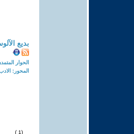
بديع الآلو
الحوار المتمدن-العدد: 6054 - 18
المحور: الادب
(1 )