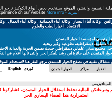
ة التصفح والنشر، الموقع يستخدم بعض أنواع الكوكيز نرجو النق
More info - المزيد
experience on our website
الفن
-
وكالة أنباء اليسار
-
وكالة أنباء العلمانية
-
وكالة أنباء العمال
-
وكا
الاقتصاد
-
اخبار الطب والعلوم
 الرئيسي لمؤسسة الحوار المتمدن
، علمانية، ديمقراطية، تطوعية وغير ربحية
ل مجتمع مدني علماني ديمقراطي حديث يضمن الحرية والعدالة الاجتم
حوار المتمدن على جائزة ابن رشد للفكر الحر والتى نالها أعلام في الفك
م مشاكل تقنية في تصفح الحوار المتمدن نرجو النقر هنا لاستخدام الموقع
كوردي
English
الاخبار
مراكز
الحوار المتمدن
 الميتافيزيقي
 وتبرعاتكن المالية تحفظ استقلال الحوار المتمدن، فشاركونا 
استمرارية هذا الفضاء اليساري الحر