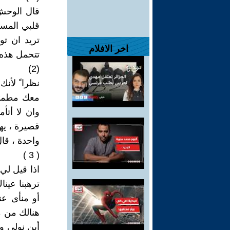
قال الوحش 
قلبي المسك
تريد ان تو
اخر الافلام
تتحمل هذه 
(2)
نظرا ً لأن
معك مطمئن 
وان لا أتأ
قصيرة ، يه
واحدة ، قا
( 3 )
اذا قيل لي
ترهبنا عينا
أو منأى عن
هنالك من مل
أين نولي و