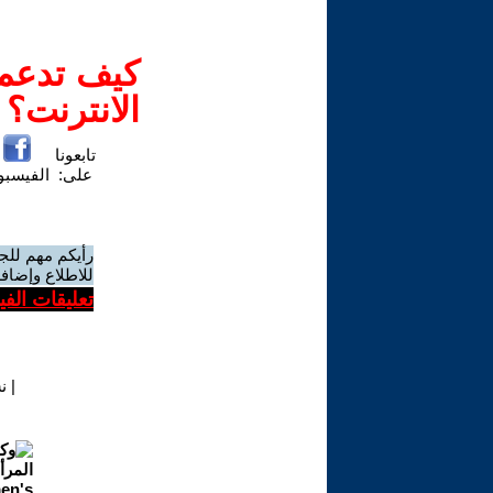
كيف تدعم-
الانترنت؟
تابعونا
على:
الفيسب
رأيكم مهم للج
للاطلاع وإضافة
تعليقات الف
|
ن