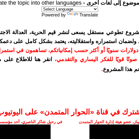
موضوع إلى لغات أخرى -
ate the topic into other languages
Powered by
Translate
شروع تطوعي مستقل يسعى لنشر قيم الحرية، العدالة الاجتم
. ولضمان استمراره واستقلاليته، يعتمد بشكل كامل على دعمك
دعمكم بمبلغ 10 دولارات سنويًا أو أكثر حسب إمكانياتكم، تساهمون في استم
وتًا قويًا للفكر اليساري والتقدمي
،
انقر هنا للاطلاع على 
م هذا المشروع
.
شترك في قناة «الحوار المتمدن» على اليوتيوب
ز، عضو هيئة إدارة الحوار المتمدن
في رحيل شاكر الناصري، أحد مؤسسي 