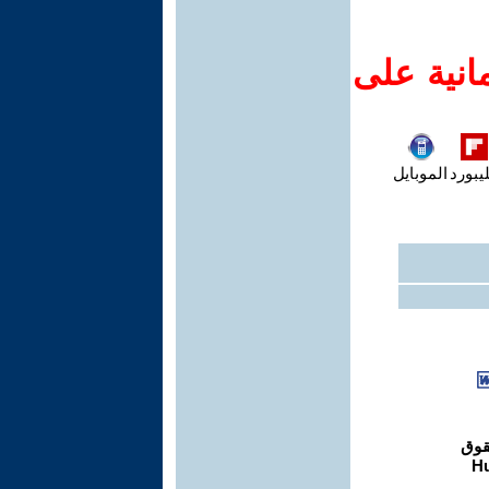
انية على
يبورد
الموبايل