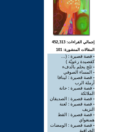
إجمالي القراءات: 452,313
المقالات المنشورة: 101
-
قصة قصيرة : (…
كقصيدة رعويّة )
-
ثلج يحلم بالدفء
-
المساء الصوفي
-
قصة قصيرة : لينافا
أرملة الرب
-
قصة قصيرة : حانة
الملائكة
-
قصة قصيرة : الصديقان
-
قصة قصيرة : لعنة
النزيف
-
قصة قصيرة : القط
همنغواي
-
قصة قصيرة : الومضات
الخرافية