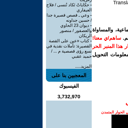
Transl
-
حكاياتْ تَكاد تُنسى / فلاح
العيفاري
-
وعي ـ قصص قصيرة جدا
/ حسين جداونه
-
ديوان 23 الحاوي
اعية، والمساواة
والعصفور / منصور
الريكان
م.
ساهم/ي معنا!
-
كتاب «عين على القصة
رار هذا المنبر الحر
القصيرة: تأملات نقدية في
تسع رؤى قصصية م ... /
معلومات التحويل
حميد عقبي
المزيد.....
المعجبين بنا على
الفيسبوك
3,732,970
الحوار المتمدن