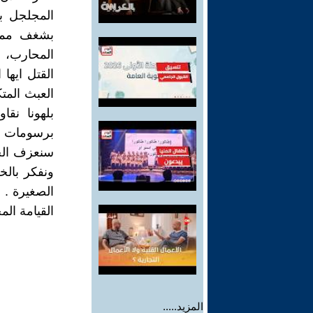
المجلجل ب
بشغف ممزو
المحارب، س
القتل ايها 
العبث المت
بلهونا نق
برسومات أل
سنعزف الحا
ونفكر بالخل
الصغيرة . 
القيامة الم
المزيد.....