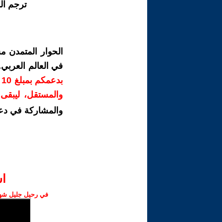
ترجم ال
الحوار المتمدن م
في العالم العربي
ب
والمستقل، ليبقى ص
والمشاركة في دع
ا‫
في رحيل جليل شهبا