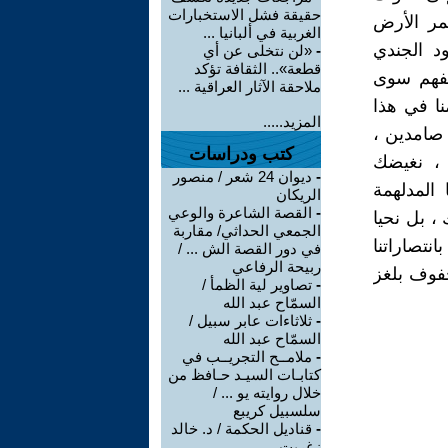
حقيقة فشل الاستخبارات
مر الأرض
الغربية في ألبانيا ...
د الجندي
-
«لن نتخلى عن أي
قطعة».. الثقافة تؤكد
تفهم سوى
ملاحقة الآثار العراقية ...
نا في هذا
المزيد.....
 صامدين ،
كتب ودراسات
 ، نغيضك
-
ديوان 24 شعر / منصور
المدلهمة
الريكان
-
القصة الشاعرة والوعي
، بل نحيا
الجمعي الحداثي/ مقاربة
انتصاراتنا
في دور القصة الش ... /
ربيحة الرفاعي
حفوف بلغز
-
تصاوير لية الظمأ /
السمّاح عبد الله
-
ثلاثاءات عابر سبيل /
السمّاح عبد الله
-
ملامــح التجريــب في
كتابـات السيـد حـافظ من
خلال روايته يو ... /
سلسبيل كريبع
-
قناديل الحكمة / د. خالد
زغريت