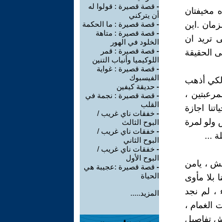
-
قصة قصيرة : قولوا له
ه مخيفتان
أن يتركني
زمان .اين
-
قصة قصيرة : ما الحكمة
-
قصة قصيرة : متاهة
 تريد ان
الخلود في الهور
-
قصة قصيرة : قمر
ى الحقيقة
اللوكيميا وأنياب التنين
-
قصة قصيرة : غواية
الفيسبوك
ولكي أذهب
-
حديقة كيفين
مرعبتين ،
-
قصة قصيرة : نجمة في
القلب
تنا اجازة
-
خفقات ناي غريب /
 ولو لمرة
البوح الثالث
-
خفقات ناي غريب /
 ...
البوح الثاني
-
خفقات ناي غريب /
البوح الأول
حش ، يامن
-
قصة قصيرة :عجيبة هي
الحياة
ا بلا مأوى
 ، لم نجد
المزيد.....
 الغمام ،
يش تفاصيل