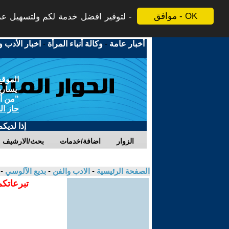
موافق - OK
لتوفير افضل خدمة لكم ولتسهيل عملي
أخبار عامة
-
وكالة أنباء المرأة
-
اخبار الأدب و
الموقع
يسارية
"من أج
حاز ال
إذا لديك
الزوار
اضافة/خدمات
بحث/الارشيف
الصفحة الرئيسية
-
الادب والفن
-
بديع الآلوسي
-
تبرعاتكم