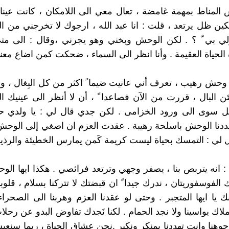
المناط بمهمة غامضة ، تعال معي الى اللامكان ، كانت عينا
ين ظل يرتعد ، قلت : انا عبد الله ، ارجوك لا تخرجني من ال
لي بي ّ ؟ . لكن الوحش وبخني وهو يجرني ،وقال : الى متى
الحياة العقيمة . وأنا انظر الى السماء ، ضحكت كمن اضاع معن
ك وحش رهيب ، تعرف أني عانيت ضيما ً اكثر من كل البِغال ، 
البال ، قررت من الآن فصاعدا ً ، أن لا أنظر الى عينيك ال
مل سوى الى ورود الخزامى . لكن جدي قال لي : يا ولدي حيا
ددنا الوحش باسلحة رهيبة . عقدت العزم ان اصغي إلى الوحش
ل لي : التمسك بحياة ليست كريمة كَمن يمارس الخطيئة والرذيلة
 : انه يتربص بنا ، يصفر وجهي وترتعد فرائصي . هكذا ايها الو
ك الفوسفوريتان ، ندرك جيدا ً ان قبضتك لا تتركنا بسلام ، قلوبن
ك يا ايها المتجبر . وحتى لو عقدنا العزم وهربنا الى الصحراء
اك يواسينا ولا نجد الحمام . لكنا نَجدك تفاوض البدو عن رحلات
جوهنا وانت تهددنا بمنكر ونكير .نحن عشاق الحياة ، ربما سنع