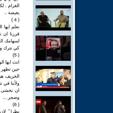
الغرام . لك
بغيضة ..
( 4 )
نعلم ايها ا
قررنا ان ن
لسهامك الق
كي نترك ولو
( 5)
انت ايها ا
حين تظهر ي
الخريف هبط
ولأننا في ت
ان نخشى ا
وضجر ...
( 6)
نظرا ً لان