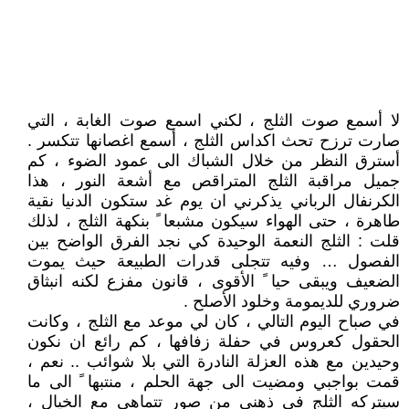
لا أسمع صوت الثلج ، لكني اسمع صوت الغابة ، التي
صارت ترزح تحث اكداس الثلج ، أسمع اغصانها تتكسر .
أسترق النظر من خلال الشباك الى عمود الضوء ، كم
جميل مراقبة الثلج المتراقص مع أشعة النور ، هذا
الكرنفال الرباني يذكرني ان يوم غد ستكون الدنيا نقية
طاهرة ، حتى الهواء سيكون مشبعا ً بنكهة الثلج ، لذلك
قلت : الثلج النعمة الوحيدة كي نجد الفرق الواضح بين
الفصول … وفيه تتجلى قدرات الطبيعة حيث يموت
الضعيف ويبقى حيا ً الأقوى ، قانون مفزع لكنه انبثاق
ضروري للديمومة وخلود الأصلح .
في صباح اليوم التالي ، كان لي موعد مع الثلج ، وكانت
الحقول كعروس في حفلة زفافها ، كم رائع ان نكون
وحيدين مع هذه العزلة النادرة التي بلا شوائب .. نعم ،
قمت بواجبي ومضيت الى جهة الحلم ، منتبها ً الى ما
سيتركه الثلج في ذهني من صور تتماهى مع الخيال ،