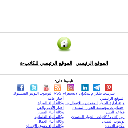
الموقع الرئيسي
الموقع الرئيسي للكاتب-ة
|
تابعونا على:
بنترست
تيلكرام
لينكدإن
الانستغرام
RSS
اليوتيوب
التويتر
الفيسبوك
الموقع الرئيسي
أخبار عامة
هيئة ادارة الحوار المتمدن - للإتصال بنا
وكالة أنباء المرأة
إحصائيات مؤسسة الحوار المتمدن
اخبار الأدب والفن
قواعد النشر
وكالة أنباء اليسار
ابرز كتاب / كاتبات الحوار المتمدن
وكالة أنباء العلمانية
يوتيوب التمدن
وكالة أنباء العمال
مكتبة التمدن
وكالة أنباء حقوق الإنسان