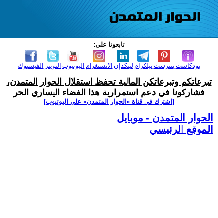
تابعونا على:
بودكاست
بنترست
تيلكرام
لينكدإن
الانستغرام
اليوتيوب
التويتر
الفيسبوك
تبرعاتكم وتبرعاتكن المالية تحفظ استقلال الحوار المتمدن،
فشاركونا في دعم استمرارية هذا الفضاء اليساري الحر
[اشترك في قناة ‫«الحوار المتمدن» على اليوتيوب]
الحوار المتمدن - موبايل
الموقع الرئيسي