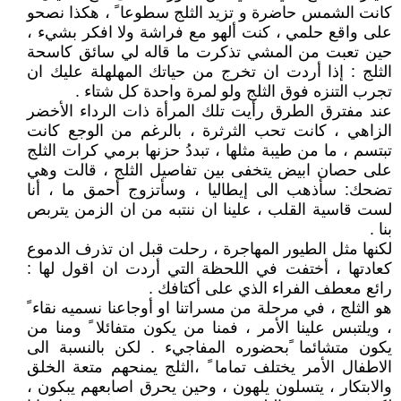
كانت الشمس حاضرة و تزيد الثلج سطوعا ً ، هكذا نصحو
على واقع حلمي ، كنت ألهو مع فراشة ولا افكر بشيء ،
حين تعبت من المشي تذكرت ما قاله لي سائق كاسحة
الثلج : إذا أردت ان تخرج من حياتك المهلهلة عليك ان
تجرب التنزه فوق الثلج ولو لمرة واحدة كل شتاء .
عند مفترق الطرق رأيت تلك المرأة ذات الرداء الأخضر
الزاهي ، كانت تحب الثرثرة ، بالرغم من الوجع كانت
تبتسم ، ما من طيبة مثلها ، تبددُ حزنها برمي كرات الثلج
على حصان ابيض يتخفى بين تفاصيل الثلج ، قالت وهي
تضحك: سأذهب الى إيطاليا ، وسأتزوج أحمق ما ، أنا
لست قاسية القلب ، علينا ان ننتبه من ان الزمن يتربص
بنا .
لكنها مثل الطيور المهاجرة ، رحلت قبل ان تذرف الدموع
كعادتها ، أختفت في اللحظة التي أردت ان اقول لها :
رائع معطف الفراء الذي على أكتافك .
هو الثلج ، في مرحلة من مسراتنا او أوجاعنا نسميه نقاء ً
، ويلتبس علينا الأمر ، فمنا من يكون متفائلا ً ومنا من
يكون متشائما ًبحضوره المفاجيء . لكن بالنسبة الى
الاطفال الأمر يختلف تماما ً ،الثلج يمنحهم متعة الخلق
والابتكار ، يتسلون يلهون ، وحين يحرق اصابعهم يبكون ،