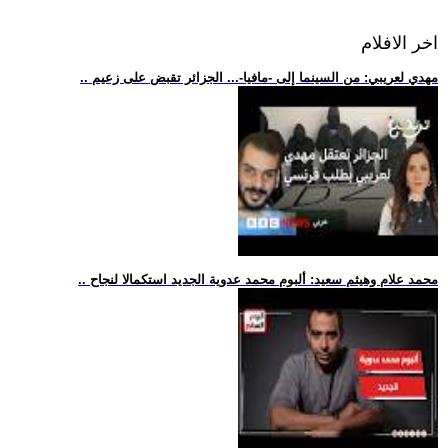
اخر الافلام
.. مهدي لعريبي: من السينما إلى -مافيا-... الجزائر تقبض على زعيم
.. محمد علام وهيثم سعيد: ألبوم محمد عدوية الجديد استكمالا لنجاح