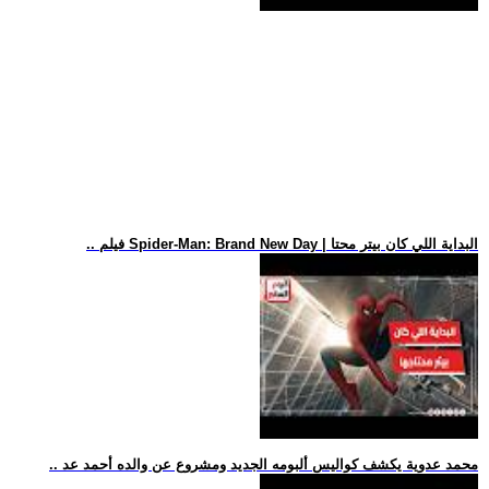
.. فيلم Spider-Man: Brand New Day | البداية اللي كان بيتر محتا
.. محمد عدوية يكشف كواليس ألبومه الجديد ومشروع عن والده أحمد عد