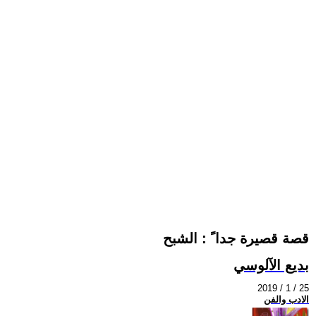
قصة قصيرة جدا ً : الشبح
بديع الآلوسي
2019 / 1 / 25
الادب والفن