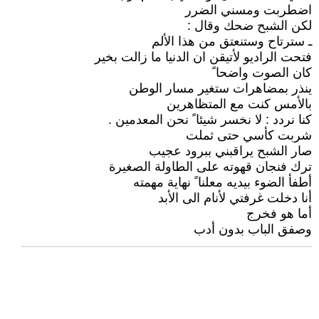
اضطربت ومسني الضرر
لكن الشبح ضحك وقال :
ـ سترتاح وستنعتق من هذا الألم
فتحت الراديو لأتيقن ان الدنيا ما زالت بخير
كان الصوت واضحا ً
ينذر بمضاهرات ستغير مسار الوطن
بالأمس كنت مع المتظاهرين
كنا نردد : لا نخسر شيئا ً نحن المعدمين .
شربت كأسي حتى ثملت
صار الشبح يراقبني ببرود عجيب
ترك فنجان قهوته على الطاولة الصغيرة
أطفأ الضوء بيديه معلنا ً نهاية مهمته
أنا دخلت غرفتي لأنام الى الأبد
أما هو فخرج
وصفق الباب بدون أدب