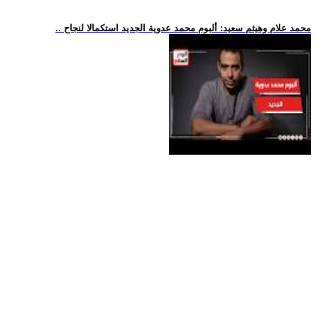
.. محمد علام وهيثم سعيد: ألبوم محمد عدوية الجديد استكمالا لنجاح