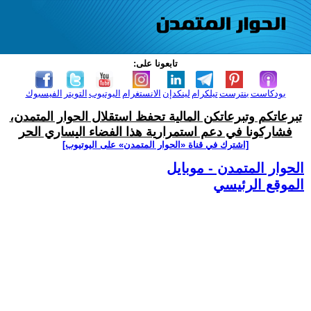
تابعونا على:
بودكاست
بنترست
تيلكرام
لينكدإن
الانستغرام
اليوتيوب
التويتر
الفيسبوك
تبرعاتكم وتبرعاتكن المالية تحفظ استقلال الحوار المتمدن،
فشاركونا في دعم استمرارية هذا الفضاء اليساري الحر
[اشترك في قناة ‫«الحوار المتمدن» على اليوتيوب]
الحوار المتمدن - موبايل
الموقع الرئيسي