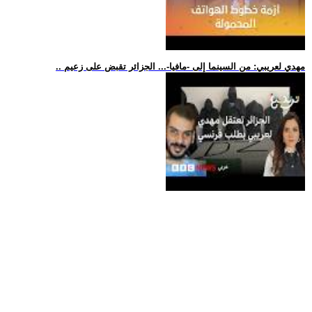
.. مهدي لعريبي: من السينما إلى -مافيا-... الجزائر تقبض على زعيم