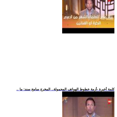
.. كلمة أخيرة -أزمة خطوط الهواتف المحمولة.. المخرج سامح سند: ما