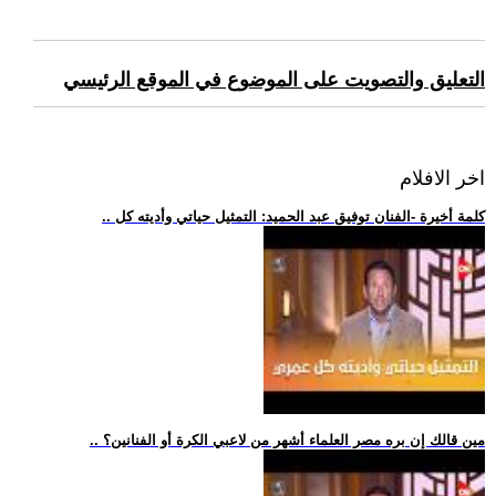
التعليق والتصويت على الموضوع في الموقع الرئيسي
اخر الافلام
.. كلمة أخيرة -الفنان توفيق عبد الحميد: التمثيل حياتي وأديته كل
.. مين قالك إن بره مصر العلماء أشهر من لاعبي الكرة أو الفنانين؟