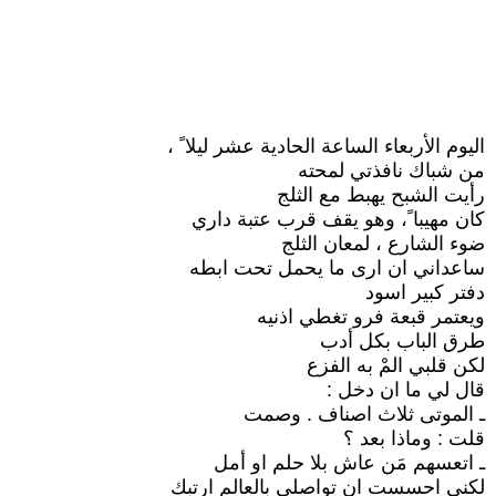
اليوم الأربعاء الساعة الحادية عشر ليلا ً ،
من شباك نافذتي لمحته
رأيت الشبح يهبط مع الثلج
كان مهيبا ً، وهو يقف قرب عتبة داري
ضوء الشارع ، لمعان الثلج
ساعداني ان ارى ما يحمل تحت ابطه
دفتر كبير اسود
ويعتمر قبعة فرو تغطي اذنيه
طرق الباب بكل أدب
لكن قلبي المْ به الفزع
قال لي ما ان دخل :
ـ الموتى ثلاث اصناف . وصمت
قلت : وماذا بعد ؟
ـ اتعسهم مَن عاش بلا حلم او أمل
لكني احسست ان تواصلي بالعالم ارتبك