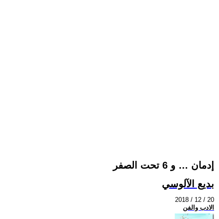
إدمان … و 6 تحت الصفر
بديع الآلوسي
2018 / 12 / 20
الادب والفن