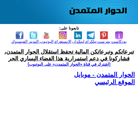
تابعونا على:
بودكاست
بنترست
تيلكرام
لينكدإن
الانستغرام
اليوتيوب
التويتر
الفيسبوك
تبرعاتكم وتبرعاتكن المالية تحفظ استقلال الحوار المتمدن،
فشاركونا في دعم استمرارية هذا الفضاء اليساري الحر
[اشترك في قناة ‫«الحوار المتمدن» على اليوتيوب]
الحوار المتمدن - موبايل
الموقع الرئيسي