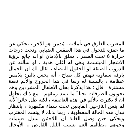
المغترب الغارق في تأملاته ، مُدمن هو الآخر ، يحكي عن
ما حفزه للتجول في هذا الطقس الضبابي وتحت درجات
حرارة 6 تحت الصفر ، معلق بالإدمان او انه جائع لرؤية
الاشجار المبتسمة وهي له أغلى هدية ، لو سألته عن
الدروب الضيقة او الحقول البيضاء ، لقال لك ان الجمال
بارقة سماوية تنهض كل صباح ، أنه يحس بالبرد يلامس
عظامة ، بالنسبة له ربما في هذا الخروج والألم نعمة
مستترة ، قال : هذا يذكرنا بحال الاطفال المشردين وهم
يجوبون الطرقات بحثا ً ما يسد رمقهم . مع ذلك يحاول
ان لا يكترث بالألم في هذه العاصفة ، لكنه ظل حائرا ًلأنه
لم ينس النازحين القابعين تحت سماء مكفهرة ، بانتظار
تبدل هذه الحالة المعطوبة ، ربما لذلك لا يبتسم المغترب
ويحكي حين وصل الغابة ان اللاجئين تتبدل قسمات
وجوهم ويطالهم الغم بسبب الليل القارص و الأوحال