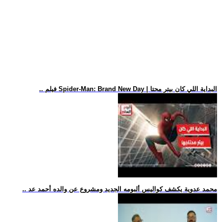
.. فيلم Spider-Man: Brand New Day | البداية اللي كان بيتر محتا
.. محمد عدوية يكشف كواليس ألبومه الجديد ومشروع عن والده أحمد عد