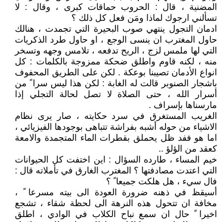
المضنية ، قال : الحروب حماقات كبرى ، وقال : لا
تسألني ارجوك لماذا ومَن فعل كل ذلك ؟
ادمان التجول ينتهي صوب البحيرة التي تجمدت ، هنالك
حاول المغترب ان ينسى الوجع ، او حاول طرد الذكريات
التي لها ملمس لزج ، الريح تدفعه ، تلامس وجهه وتسخر
منه ، لكنه قاوم واطلق ضحكة ممزوجة بالكلمات : كل
انواع الأدمان تصيبنا بوعكة . لكن على الطريق المحفوف
باشجار الصنوبر قالت له الغابة : لكن هذا ليس سرا ً من
أسرار الله ، حتى الصلاة لا تصل لحالة التجلي إذا
مارسناها بإسراف .
الغريب المستغرق في سرد حكايته ، صار يرى نظام
الاشياء من حوله أشبه بفراشة تتباهى بوجودها الفيزيائي ،
اما هو ففد ظل يحملق بقطرات الماء المتجمدة والامعة
كعقد من الؤلؤ ..
خيم المساء ، طارده السؤال : اين اختفت كل الحيوانات
التي اعتدت مصادفتها ؟ المغترب الغارق في تأملاته قال :
فال سيء ، هل هلكت جميعا ً ؟
أسيقظ في ذهنه ضرورة العودة الى بيته مسرعا ً ،
مخافة ان تتحول هذه النرهة الى لحظة شقاء ، تشجع
اخيرا ً حال ان سمع نباح الكلاب في الوادي ، اطلق