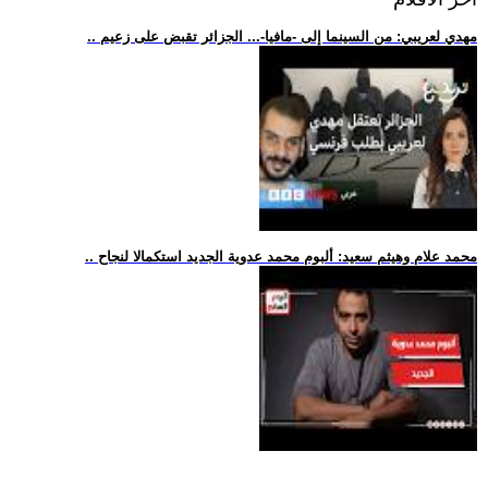
.. مهدي لعريبي: من السينما إلى -مافيا-... الجزائر تقبض على زعيم
.. محمد علام وهيثم سعيد: ألبوم محمد عدوية الجديد استكمالا لنجاح