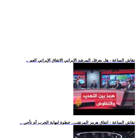
.. نقاش الساعة - هل يعرقل المرشد الإيراني الاتفاق الإيراني العم
.. نقاش الساعة - اتفاق هرمز المرتقب.. خطوة لنهاية الحرب أم تأجي