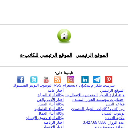
الموقع الرئيسي
الموقع الرئيسي للكاتب-ة
|
تابعونا على:
بنترست
تيلكرام
لينكدإن
الانستغرام
RSS
اليوتيوب
التويتر
الفيسبوك
الموقع الرئيسي
أخبار عامة
هيئة ادارة الحوار المتمدن - للإتصال بنا
وكالة أنباء المرأة
إحصائيات مؤسسة الحوار المتمدن
اخبار الأدب والفن
قواعد النشر
وكالة أنباء اليسار
ابرز كتاب / كاتبات الحوار المتمدن
وكالة أنباء العلمانية
يوتيوب التمدن
وكالة أنباء العمال
مكتبة التمدن
وكالة أنباء حقوق الإنسان
عدد الزوار: 3,427,657,556
اخبار الرياضة
اضافة موضوع جديد
اخبار الاقتصاد