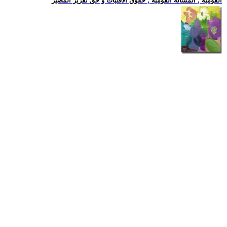
القومية , المسالة القومية , حقوق الاقليات و حق تقرير المصير