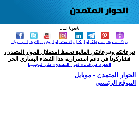
تابعونا على:
بودكاست
بنترست
تيلكرام
لينكدإن
الانستغرام
اليوتيوب
التويتر
الفيسبوك
تبرعاتكم وتبرعاتكن المالية تحفظ استقلال الحوار المتمدن،
فشاركونا في دعم استمرارية هذا الفضاء اليساري الحر
[اشترك في قناة ‫«الحوار المتمدن» على اليوتيوب]
الحوار المتمدن - موبايل
الموقع الرئيسي