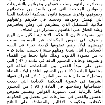
ومصادرة ارادتهم وسلب حقوقهم وحرياتهم بالتشريعات
والقوانين المجحفة التي تسن بالضد من معتقداتهم
وحقوقهم، واخرها مسودة قانون المحكمة الاتحادية العليا
التي تهمش وجودهم وتجسد في فكرهم وعقولهم
ظلامية المستقبل الذي ينتظرهم في وطن يحاصرهم
ويشد الخناق على انفاسهم باستمرار دون انصاف.
تثير مسودة قانون المحكمة الاتحادية الكثير من الهلع
والخوف في نفوس المكونات غير المسلمة بسبب
تهميشهم اولا، وضم عضويتها لاربعة خبراء في الفقه
الاسلامي ( اثنان شيعة ومثلهم سنة! ) بحسب المادة -2 –
د- من مسودة القانون، وبذلك فانها تخلط بين القضاء
والشريعة وتخالف الدستور النافذ في مادته ( 47 ) التي
تنص على مبدأ الفصل بين السلطات، اضافة الى
مخالفتها للمادة ( 19 ) من الدستور النافذ ( اولا:- القضاء
مستقل لا سلطان عليه لغير القانون. )، لان اشراك فقهاء
الشريعة في عضوية المحكمة الاتحادية التي حددت
اختصاصاتها وصلاحيتها في المادة ( 93 ) من الدستور
النافذ بالرقابة على دستورية القوانين وتفسير نصوص
الدستور والفصل في المنازعات التي تحصل بين الحكومة
الاتحادية وحكومات الاقاليم والمصادقة على النتائج