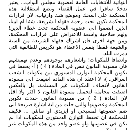
النهائية للانتخابات العامة لعضوية مجلس النواب... يعتبر
تدخلا سافرا في عمل القضاء ويضع استقلالية هذه
المحكمة على المحك وموضع شك وارتياب، لان قرارات
المحكمة تكون تحت رحمة فقهاء الشريعة، شئنا ام ابينا،
الذين انضموا الى عضوية المحكمة تحت غطاء الدين!
ولهم صلاحية واسعة للاعتراض على قرارات المحكمة،
ومن جهة اخرى فان اشراك فقهاء الشريعة من السنة
والشيعة فقط! بنفس الاعضاء هو تكريس للطائفية التي
دمرت البلد.
وانصافا للمكونات! واشعارهم بوجودهم وعدم تهميشهم
فان مسودة القانون تنص في المادة ( 4 ) ( أ- يحفظ في
تكوين المحكمة التوازن الدستوري بين مكونات الشعب
العراقي. )، لا اعتقد ان هذه المادة اضيفت الى مسودة
القانون لانصاف المكونات غير المسلمة، بل بالعكس
اضيفت مجاملة لتجميل مسودة القانون لا اكثر ولا اقل
لان المادة ( 2 ) من مسودة القانون حددت تكوين
المحكمة وعضويتها والتي خلت من اية اشارة صريحة الى
ضم عضويتها لمسيحي او ايزيدي او صابئي ... فكيف
للمحكمة ان تحفظ التوازن الدستوري للمكونات اذا لم
يكن في عضويتها ولو عضو واحد من هذه المكونات غير