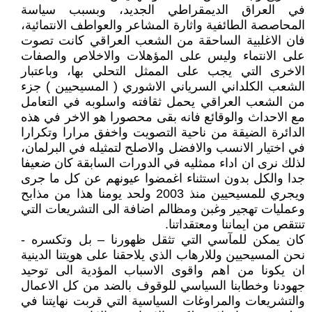
في العراق الديمقراطي الجديد، وبسبب سياسة
المحاصصة الطائفية واثارة المشاعر والعواطف الانتمائية،
فان الاغلبية الساحقة من الشعب العراقي كانت تصوت
على الانتماء وليس على المؤهلات والاخلاص والصفات
الاخرى التي يجب على الممثل التحلي بها، وباعتبار
الشعب الكلداني السرياني الاشوري ( المسيحيين ) جزء
من الشعب العراقي يحمل ثقافته واسلوبه في التعامل
مع الاحداث والوقائع فانه بقى محصورا هو الاخر في هذه
الدائرة الضيقة من ناحية التصويت واخفق مرارا وتكرارا
في اختيار الانسب والافضل والاصلح لتمثيله في البرلمان،
لذلك نرى ان اداء ممثليه في الدورات السابقة كان ضعيفا
جدا والكل بدون استثناء اغمضوا عيونهم عن كل ما جرى
ويجري للمسيحيين منذ 2003 ولحد يومنا هذا من مذابح
وعمليات تهجير وغبن ومظالم اضافة الى التشريعات التي
تنتقص من ايماننا ومعتقداتنا.
كان يمكن للمآسي التي تثقل ظهورنا – بل وتكسره -
نحن المسيحيين وللارهاب الذي يلاحقنا على هويتنا الدينية
ان يكونا من اهم واقوى الاسباب المؤدية الى توحيد
جهودنا وخطابنا السياسي للوقوف بالضد من كل الاعمال
والتشريعات والمراوغات السياسية التي قربت نهايتنا في