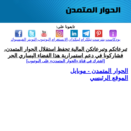
تابعونا على:
بودكاست
بنترست
تيلكرام
لينكدإن
الانستغرام
اليوتيوب
التويتر
الفيسبوك
تبرعاتكم وتبرعاتكن المالية تحفظ استقلال الحوار المتمدن،
فشاركونا في دعم استمرارية هذا الفضاء اليساري الحر
[اشترك في قناة ‫«الحوار المتمدن» على اليوتيوب]
الحوار المتمدن - موبايل
الموقع الرئيسي