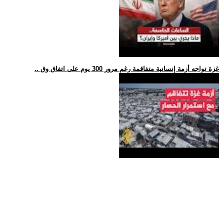
.. غزة تواجه أزمة إنسانية متفاقمة رغم مرور 300 يوم على اتفاق وق