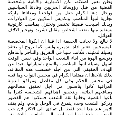
وطن نعتبر اصلائه، لكن الانتهازية والانانية وشخصنة
القضية من قبل رؤوسائنا الحزبيين وقادتنا السياسيين
ورجال ديننا الكرام جعل من فواجعنا ومعاناتنا ماركة
تجارية لتبوأ المناصب وتكديس الملايين من الدولارات،
وبذلك اصبحت قضيتنا تختصر وتختزل بمناصب كارتونية
يستفيد منها بضعة اشخاص مقابل تشريد وتهجير الالاف
العوائل.
لا نبالغ ولا نجانب الحقيقة اذا قلنا ان الكوتا المخصصة
للمسيحيين تعتبر اداة لتدميره وليس كما يروج او يعتقد
وسيلة لتمثيله، فكانت سببا في التفريق والتناحر والتناطح
وتوسيع الهوة بين ابناء الشعب الواحد وفي نفس الوقت
اسهل وسيلة لتبوأ المناصب والتمتع بامتيازاتها بعيدا عن
الهدف الحقيقي التي من اجله خصصت هذه المقاعد،
لذلك نلاحظ ان ممثلينا الكرام في مجلس النواب وما قبله
في مجلس الحكم وفي كل مفاصل ومرافق الدولة
العراقية كانوا يناضلون من اجل تحقيق مصالحهم
ومنافعهم الذاتية، ولتحقيق اهدافهم الشخصية كثيرا ما
باعوا القضية وخانوا ثقة الشعب فسكنوا هم القصور
وتركوا الشعب وحده يتمرغ في الوحل والدم، ولم يقف
الامر عند هذا الحد فقط بل تمادى الى الاكثر لان حب
المنصب ولذة امتيازاته ادت الى التنافس اللاشريف