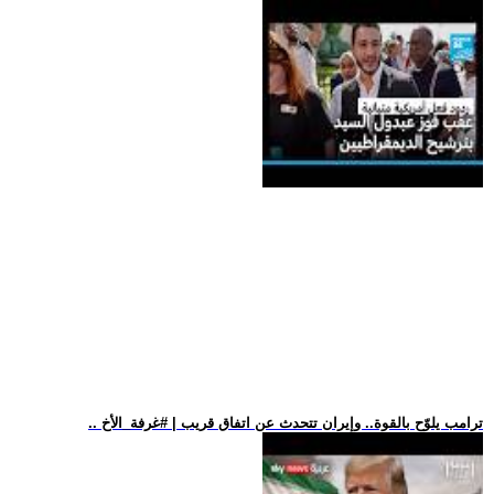
.. ترامب يلوّح بالقوة.. وإيران تتحدث عن اتفاق قريب | #غرفة_الأخ