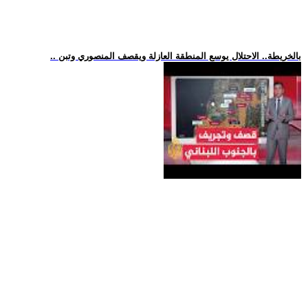
.. بالخريطة.. الاحتلال يوسع المنطقة العازلة ويقصف المنصوري وتبن