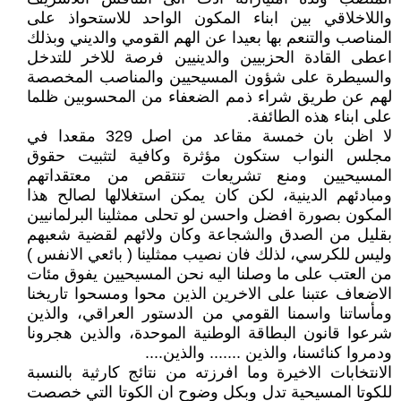
واللاخلاقي بين ابناء المكون الواحد للاستحواذ على
المناصب والتنعم بها بعيدا عن الهم القومي والديني وبذلك
اعطى القادة الحزبيين والدينيين فرصة للاخر للتدخل
والسيطرة على شؤون المسيحيين والمناصب المخصصة
لهم عن طريق شراء ذمم الضعفاء من المحسوبين ظلما
على ابناء هذه الطائفة.
لا اظن بان خمسة مقاعد من اصل 329 مقعدا في
مجلس النواب ستكون مؤثرة وكافية لتثبيت حقوق
المسيحيين ومنع تشريعات تنتقص من معتقداتهم
ومبادئهم الدينية، لكن كان يمكن استغلالها لصالح هذا
المكون بصورة افضل واحسن لو تحلى ممثلينا البرلمانيين
بقليل من الصدق والشجاعة وكان ولائهم لقضية شعبهم
وليس للكرسي، لذلك فان نصيب ممثلينا ( بائعي الانفس )
من العتب على ما وصلنا اليه نحن المسيحيين يفوق مئات
الاضعاف عتبنا على الاخرين الذين محوا ومسحوا تاريخنا
ومأساتنا واسمنا القومي من الدستور العراقي، والذين
شرعوا قانون البطاقة الوطنية الموحدة، والذين هجرونا
ودمروا كنائسنا، والذين ....... والذين....
الانتخابات الاخيرة وما افرزته من نتائج كارثية بالنسبة
للكوتا المسيحية تدل وبكل وضوح ان الكوتا التي خصصت