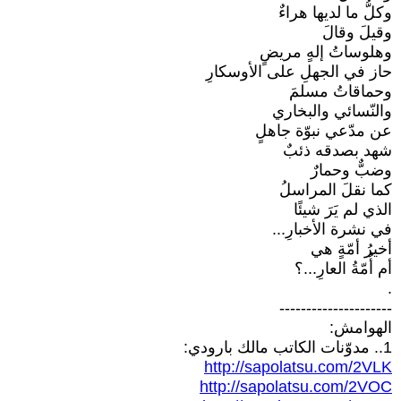
وكلُّ ما لديها هراءٌ
وقيلَ وقالَ
وهلوساتُ إلهٍ مريضٍ
حاز في الجهلِ على الأوسكارِ
وحماقاتُ مسلمَ
والنّسائي والبخاري
عن مدّعي نبوّة جاهلٍ
شهد بصدقه ذئبٌ
وضبٌّ وحمارٌ
كما نقلَ المراسلُ
الذي لم يَرَ شيئًا
في نشرة الأخبارِ...
أخيرُ أمّةٍ هي
أم أُمّةُ العارِ...؟
.
---------------------
الهوامش:
1.. مدوّنات الكاتب مالك بارودي:
http://sapolatsu.com/2VLK
http://sapolatsu.com/2VOC