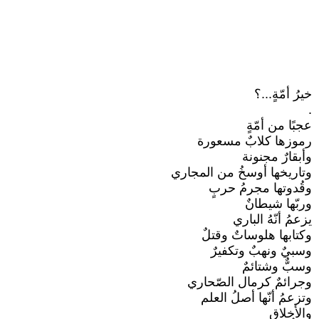
خيرُ أمّةٍ...؟
.
عجبًا من أمّةٍ
رموزها كلابٌ مسعورة
وأبقارٌ مجنونة
وتاريخها أوسخُ من المجاري
وقُدوتها مجرمُ حربٍ
وربّها شيطانٌ
يزعمُ أنّهُ الباري
وكتابها هلوساتٌ وقتلٌ
وسبيٌ ونهبٌ وتكفيرٌ
وسبٌّ وشتائمٌ
وجرائمٌ كرمال الصّحاري
وتزعمُ أنّها أصلُ العلم
والأخلاق