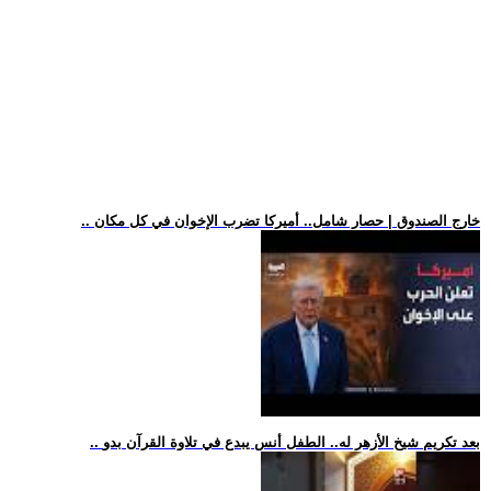
.. خارج الصندوق | حصار شامل.. أميركا تضرب الإخوان في كل مكان
.. بعد تكريم شيخ الأزهر له.. الطفل أنس يبدع في تلاوة القرآن بدو