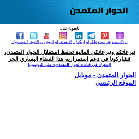
تابعونا على:
بودكاست
بنترست
تيلكرام
لينكدإن
الانستغرام
اليوتيوب
التويتر
الفيسبوك
تبرعاتكم وتبرعاتكن المالية تحفظ استقلال الحوار المتمدن،
فشاركونا في دعم استمرارية هذا الفضاء اليساري الحر
[اشترك في قناة ‫«الحوار المتمدن» على اليوتيوب]
الحوار المتمدن - موبايل
الموقع الرئيسي