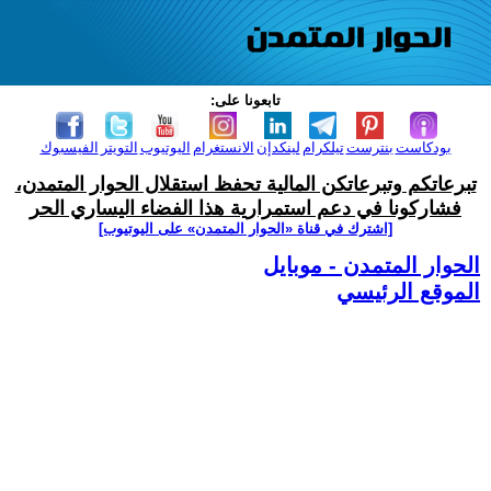
تابعونا على:
بودكاست
بنترست
تيلكرام
لينكدإن
الانستغرام
اليوتيوب
التويتر
الفيسبوك
تبرعاتكم وتبرعاتكن المالية تحفظ استقلال الحوار المتمدن،
فشاركونا في دعم استمرارية هذا الفضاء اليساري الحر
[اشترك في قناة ‫«الحوار المتمدن» على اليوتيوب]
الحوار المتمدن - موبايل
الموقع الرئيسي