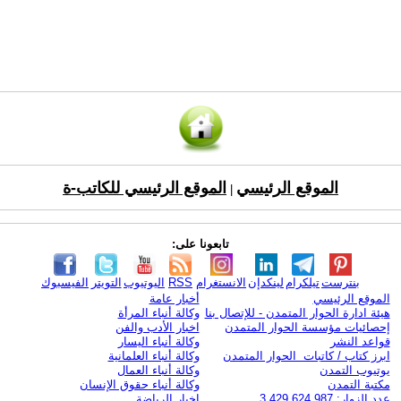
الموقع الرئيسي
الموقع الرئيسي للكاتب-ة
|
تابعونا على:
بنترست
تيلكرام
لينكدإن
الانستغرام
RSS
اليوتيوب
التويتر
الفيسبوك
الموقع الرئيسي
أخبار عامة
هيئة ادارة الحوار المتمدن - للإتصال بنا
وكالة أنباء المرأة
إحصائيات مؤسسة الحوار المتمدن
اخبار الأدب والفن
قواعد النشر
وكالة أنباء اليسار
ابرز كتاب / كاتبات الحوار المتمدن
وكالة أنباء العلمانية
يوتيوب التمدن
وكالة أنباء العمال
مكتبة التمدن
وكالة أنباء حقوق الإنسان
عدد الزوار: 3,429,624,987
اخبار الرياضة