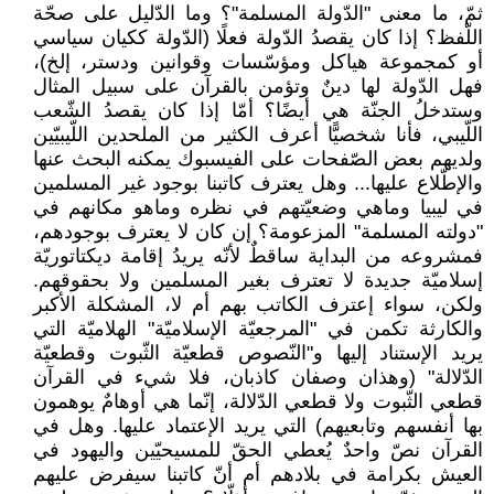
ثمّ، ما معنى "الدّولة المسلمة"؟ وما الدّليل على صحّة
اللّفظ؟ إذا كان يقصدُ الدّولة فعلًا (الدّولة ككيان سياسي
أو كمجموعة هياكل ومؤسّسات وقوانين ودستر، إلخ)،
فهل الدّولة لها دينٌ وتؤمن بالقرآن على سبيل المثال
وستدخلُ الجنّة هي أيضًا؟ أمّا إذا كان يقصدُ الشّعب
اللّيبي، فأنا شخصيًّا أعرف الكثير من الملحدين اللّيبيّين
ولديهم بعض الصّفحات على الفيسبوك يمكنه البحث عنها
والإطّلاع عليها... وهل يعترف كاتبنا بوجود غير المسلمين
في ليبيا وماهي وضعيّتهم في نظره وماهو مكانهم في
"دولته المسلمة" المزعومة؟ إن كان لا يعترف بوجودهم،
فمشروعه من البداية ساقطٌ لأنّه يريدُ إقامة ديكتاتوريّة
إسلاميّة جديدة لا تعترف بغير المسلمين ولا بحقوقهم.
ولكن، سواء إعترف الكاتب بهم أم لا، المشكلة الأكبر
والكارثة تكمن في "المرجعيّة الإسلاميّة" الهلاميّة التي
يريد الإستناد إليها و"النّصوص قطعيّة الثّبوت وقطعيّة
الدّلالة" (وهذان وصفان كاذبان، فلا شيء في القرآن
قطعي الثّبوت ولا قطعي الدّلالة، إنّما هي أوهامٌ يوهمون
بها أنفسهم وتابعيهم) التي يريد الإعتماد عليها. وهل في
القرآن نصّ واحدٌ يُعطي الحقّ للمسيحيّين واليهود في
العيش بكرامة في بلادهم أم أنّ كاتبنا سيفرض عليهم