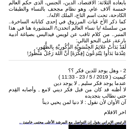
بأبعاده الثلاثة: الاقتصاد، الدين، الجنس، الذى حكم العالم
خمسة آلاف عام، وهو نظام مجحف بالنساء والطبقات
الكادحة، تحت اسم التاج، الملك الاله/..
كما ذكر الأخ غياث المرزوق في إحدى كتاباته الساخرة..
من سلسلة /يا نساء العالم اتحدن!/ المنشورة هنا في هذا
المنبر.. من كلام ثاقب عن لويس فيداليس بصياغة أدبية
بارعة، على النحو التالي:
لَقَدْ بَدَأَتْ عَلائِمُ الجِنْسَوِيَّةِ الذُّكُورِيَّةِ بِالظُّهُورِ،
عِنْدَمَا بَدَأُوا يَبْتَدِعُونَ [فِكْرَةَ] أَنَّ اللهَ رَجُلٌ مَنْظُورٌ!
2 - وهل يوجد للدين فكر ؟؟
كيميت ( 2019 / 5 / 23 - 11:33 )
عندما يوجد فكر سليم , لا يوجد دين
لا أظنه قد كان من قبل فكر ديني لامع , وأصابه القِدم
حتي نطالب بتجديده
آن الأوان لأن نقول : لا دنيا لمن يحيي ديناً
اخر الافلام
.. الرئيس الإيراني يقول إن التواصل مع المرشد الأعلى مجتبى خامنئ