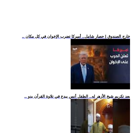
.. خارج الصندوق | حصار شامل.. أميركا تضرب الإخوان في كل مكان
.. بعد تكريم شيخ الأزهر له.. الطفل أنس يبدع في تلاوة القرآن بدو