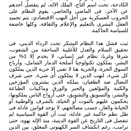
الكادحة، تحت اسم التاج، الملك الاله، لم ينفصل أحدهم
عن الآخر، فى الماضى والحاضر، يقوم النظام على
الحروب العسكرية من أجل النهب الاقتصادي، يتم تجميد
العقل البشرى بالتعليم والإعلام والثقافة، وكلها خاضعة
للسياسة الحاكمة.
ثبت فشل هذا النظام المتنكر تحت الرداء الديني، فى
تحقيق السلام والعدل للأغلبية الساحقة من الشعوب،
شرقا وغربا، نظام غير إنساني، لا يخدم إلا 1% من
البشر، يملكون تكنولوجيا أسلحة الدمار الشامل، وأرباح
السوق الحرة، والحرية هنا لا تعنى إلا حرية الذين يملكون
كل شيء، لنهب الذين لا يملكون أى شيء، حتى شرف
النضال ضد الطغيان، يملكه الذين يشترون المؤرخين
والكتبة والمؤلفين والحبر والورق وماكينات الطباعة
والنشر، والتسويق والتشويق، حتى أرواح الناس يملكونها،
يحكمون عليهم بالموت أو الحياة، بالشرف والوطنية أو
الخيانة والعار، حسب مصالحهم، لا توجد قوانين عادلة فى
ظل نظم حاكمة غير عادلة، ثبت أن القوة السياسية لم
تنفصل فى التاريخ عن القوة الدينية، منذ الإله يهوه، حتى
ترامب، رغم انكشاف السر الكهنوتى المغلق، بين الدين