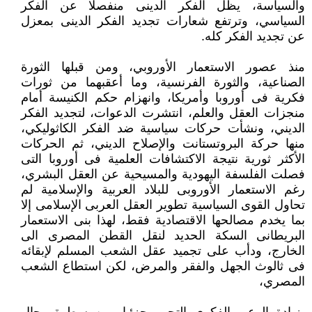
والسياسة، يظل الفكر الدينى منفصلا عن الفكر
السياسي، وترتفع شعارات تجديد الفكر الدينى بمعزل
عن تجديد الفكر كله.
منذ عصور الاستعمار الأوروبي، ومن قبلها الثورة
الصناعية، والثورة الفرنسية، وما أعقبهما من ثورات
فكرية فى أوروبا وأمريكا، وانهزام حكم الكنيسة أمام
منجزات العقل والعلم، انتشرت الدعوات، لتجديد الفكر
الديني، ونشأت حركات سياسية ضد الفكر الكاثوليكي،
منها حركة البروتستانت والإصلاح الديني، ثم الحركات
الأكثر ثورية نتيجة الاكتشافات العلمية فى أوروبا التى
فصلت الفلسفة اليهودية والمسيحية عن العقل البشري،
رغم الاستعمار الأوروبى للبلاد العربية والإسلامية لم
تحاول القوى السياسية تطوير العقل العربى الإسلامى إلا
بما يخدم مصالحها الاقتصادية فقط، لهذا بنى الاستعمار
البريطانى السكة الحديد لنقل القطن المصرى الى
الخارج، ودأب على تجميد عقل الشعب المسلم لإبقائه
فى ثالوث الجهل والفقر والمرض، لكن استطاع الشعب
المصري،