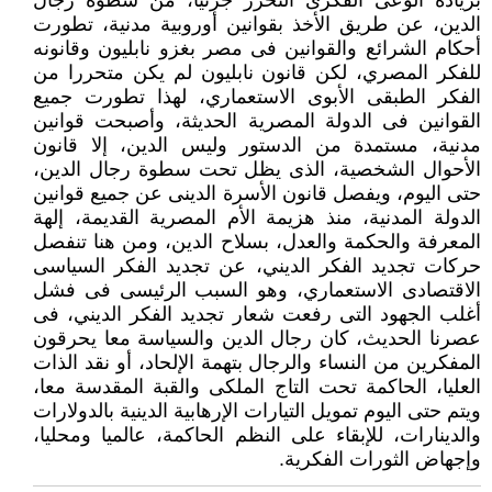
بزيادة الوعى الفكرى التحرر جزئيا، من سطوة رجال
الدين، عن طريق الأخذ بقوانين أوروبية مدنية، تطورت
أحكام الشرائع والقوانين فى مصر بغزو نابليون وقانونه
للفكر المصري، لكن قانون نابليون لم يكن متحررا من
الفكر الطبقى الأبوى الاستعماري، لهذا تطورت جميع
القوانين فى الدولة المصرية الحديثة، وأصبحت قوانين
مدنية، مستمدة من الدستور وليس الدين، إلا قانون
الأحوال الشخصية، الذى يظل تحت سطوة رجال الدين،
حتى اليوم، ويفصل قانون الأسرة الدينى عن جميع قوانين
الدولة المدنية، منذ هزيمة الأم المصرية القديمة، إلهة
المعرفة والحكمة والعدل، بسلاح الدين، ومن هنا تنفصل
حركات تجديد الفكر الديني، عن تجديد الفكر السياسى
الاقتصادى الاستعماري، وهو السبب الرئيسى فى فشل
أغلب الجهود التى رفعت شعار تجديد الفكر الديني، فى
عصرنا الحديث، كان رجال الدين والسياسة معا يحرقون
المفكرين من النساء والرجال بتهمة الإلحاد، أو نقد الذات
العليا، الحاكمة تحت التاج الملكى والقبة المقدسة معا،
ويتم حتى اليوم تمويل التيارات الإرهابية الدينية بالدولارات
والدينارات، للإبقاء على النظم الحاكمة، عالميا ومحليا،
وإجهاض الثورات الفكرية.