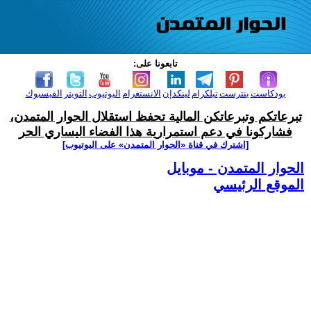
تابعونا على:
بودكاست
بنترست
تيلكرام
لينكدإن
الانستغرام
اليوتيوب
التويتر
الفيسبوك
تبرعاتكم وتبرعاتكن المالية تحفظ استقلال الحوار المتمدن،
فشاركونا في دعم استمرارية هذا الفضاء اليساري الحر
[اشترك في قناة ‫«الحوار المتمدن» على اليوتيوب]
الحوار المتمدن - موبايل
الموقع الرئيسي