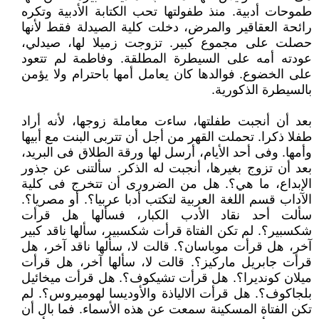
طموحات أدبية. منذ طفولتها تحب الكتابة الأدبية وتكره
رائحة العقاقير والمرض، دخلت كلية الصيدلة فقط لأنها
حصلت على مجموع كبير. تزوجت زميلا لها، صيدلي،
عودته أمه على السيطرة المطلقة. وفاطمة لم تتعود
على الخضوع. فوالدها كان يعامل أمها باحترام ولا يؤمن
بالسيطرة الذكورية.
بعد أن أنجبت طفلتها، ساءت معاملة زوجها، لأنه أراد
طفلا ذكرا. تحملت القهر من أجل أن تتربى البنت مع أبيها
وأمها. وفى أحد الأيام، أرسل لها ورقة الطلاق فى البريد،
بعد أن تزوج بغيرها، أنجبت له الذكر. سألتنى عن جذور
الإبداع، ما هي؟. هل من الضرورى أن تتخرج فى كلية
الآداب قسم اللغة العربية لتكتب أدبا عربيا؟. أو مصريا؟.
سألت أحد نقاد الأدب الكبار، فسألها هل قرأت
شكسبير؟. لم تكن الفتاة قرأت شكسبير، سألها ناقد كبير
آخر، هل قرأت موباسان؟. قالت لا، سألها ناقد آخر، هل
قرأت جابريل ماركيز؟. قالت لا، سألها آخر، هل قرأت
ميلان كونديرا؟. هل قرأت تشيكوف؟. هل قرأت ميخائيل
بلجاكوف؟. هل قرأت الالياذة والأوديسا لهوميروس؟. لم
تكن الفتاة المسكينة سمعت عن هذه الأسماء. فما بال أن