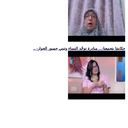
.. -حكايتنا بتجمعنا-... مبادرة توحّد النساء وتبني جسور الحوار