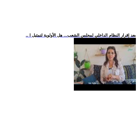
.. بعد إقرار النظام الداخلي لمجلس الشعب... هل الأولوية لتمثيل ا