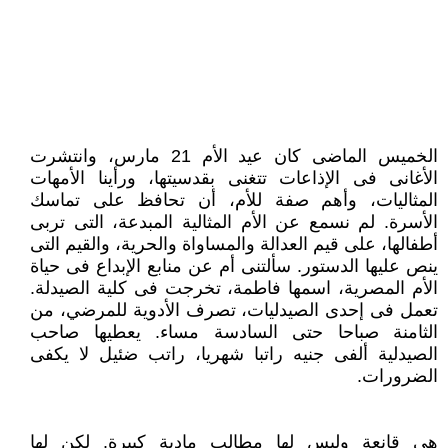
الخميس الماضى كان عيد الأم 21 مارس، وانتشرت
الأغانى فى الإذاعات تتغنى بقدسيتها، ورأينا الأمهات
المثاليات، وأهم صفة للأم، أن تحافظ على تماسك
الأسرة. لم نسمع عن الأم المثالية المبدعة، التى تربى
أطفالها، على قيم العدالة والمساواة والحرية، والقيم التى
ينص عليها الدستور. سألتنى أم عن منابع الإبداع فى حياة
الأم المصرية، اسمها فاطمة، تخرجت فى كلية الصيدلة.
تعمل فى إحدى الصيدليات، تصرف الأدوية للمرضي، من
الثامنة صباحا حتى السادسة مساء. يعطيها صاحب
الصيدلية ألفى جنيه راتبا شهريا، راتب ضئيل لا يكفى
الضرورات.
هى قانعة وليس لها مطالب مادية كبيرة. لكن لها