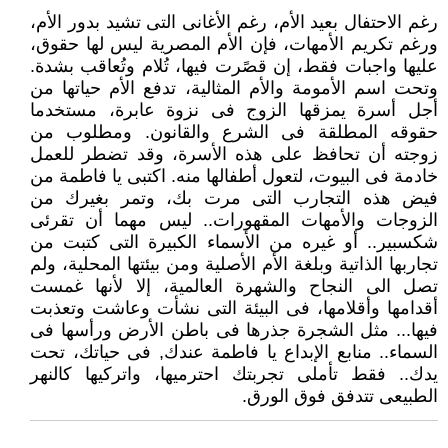
رغم الاحتفال بعيد الأم، رغم الأغانى التى تشيد بدور الأم،
ورغم تكريم الأمهات، فإن الأم المصرية ليس لها حقوق،
عليها واجبات فقط، إن قصًرت فيها، تُلام وتُعاقب بشدة.
وتحت اسم الأمومة والأم المثالية، تدفع الأم حياتها من
أجل أسرة يمزقها الزوج فى نزوة عابرة، مستخدما
حقوقه المطلقة فى الشرع والقانون. ومطلوب من
زوجته أن تحافظ على هذه الأسرة، وقد تضطر للعمل
خادمة فى البيوت، لتعول أطفالها منه. اكتبى يا فاطمة من
فيض هذه التجارب التى مرت بك، وتمر بغيرك من
الزوجات والأمهات المقهورات.. ليس مهما أن تقرئى
شكسبير.. أو غيره من الأسماء الكبيرة التى كتبت من
تجاربها الذاتية وبلغة الأم الأصلية ومن بيئتها المحلية، ولم
تصل الى النجاح والشهرة العالمية، إلا لأنها غمست
أقدامها وأقلامها، فى البيئة التى نشأت وعاشت وتعذبت
فيها... مثل الشجرة جذرها فى باطن الأرض ورأسها فى
السماء.. منابع الإبداع يا فاطمة عندك, فى حياتك، تحت
يدك.. فقط تأملى تجربتك احترميها، واتركيها كالنهر
الطبيعى تتدفق فوق الورق.