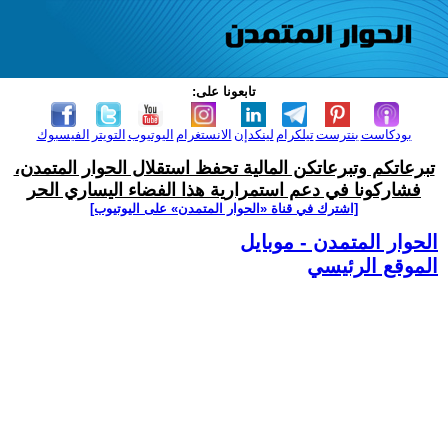
تابعونا على:
بودكاست
بنترست
تيلكرام
لينكدإن
الانستغرام
اليوتيوب
التويتر
الفيسبوك
تبرعاتكم وتبرعاتكن المالية تحفظ استقلال الحوار المتمدن،
فشاركونا في دعم استمرارية هذا الفضاء اليساري الحر
[اشترك في قناة ‫«الحوار المتمدن» على اليوتيوب]
الحوار المتمدن - موبايل
الموقع الرئيسي