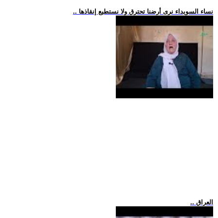
.. نساء السويداء نرى أرضنا تحترق ولا نستطيع إنقاذها
.. العراق