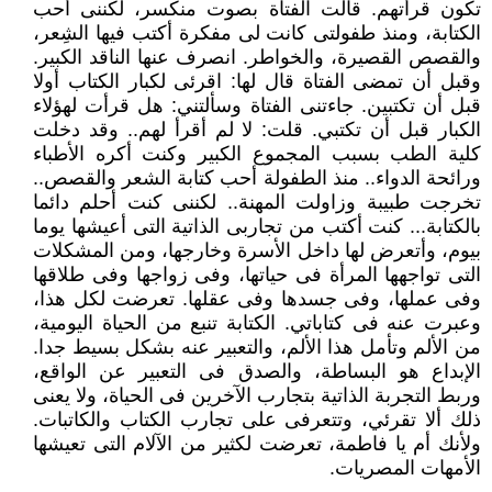
تكون قرأتهم. قالت الفتاة بصوت منكسر، لكننى أحب
الكتابة، ومنذ طفولتى كانت لى مفكرة أكتب فيها الشِعر،
والقصص القصيرة، والخواطر. انصرف عنها الناقد الكبير.
وقبل أن تمضى الفتاة قال لها: اقرئى لكبار الكتاب أولا
قبل أن تكتبين. جاءتنى الفتاة وسألتني: هل قرأت لهؤلاء
الكبار قبل أن تكتبي. قلت: لا لم أقرأ لهم.. وقد دخلت
كلية الطب بسبب المجموع الكبير وكنت أكره الأطباء
ورائحة الدواء.. منذ الطفولة أحب كتابة الشعر والقصص..
تخرجت طبيبة وزاولت المهنة.. لكننى كنت أحلم دائما
بالكتابة... كنت أكتب من تجاربى الذاتية التى أعيشها يوما
بيوم، وأتعرض لها داخل الأسرة وخارجها، ومن المشكلات
التى تواجهها المرأة فى حياتها، وفى زواجها وفى طلاقها
وفى عملها، وفى جسدها وفى عقلها. تعرضت لكل هذا،
وعبرت عنه فى كتاباتي. الكتابة تنبع من الحياة اليومية،
من الألم وتأمل هذا الألم، والتعبير عنه بشكل بسيط جدا.
الإبداع هو البساطة، والصدق فى التعبير عن الواقع،
وربط التجربة الذاتية بتجارب الآخرين فى الحياة، ولا يعنى
ذلك ألا تقرئي، وتتعرفى على تجارب الكتاب والكاتبات.
ولأنك أم يا فاطمة، تعرضت لكثير من الآلام التى تعيشها
الأمهات المصريات.