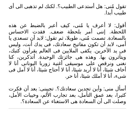
تقول مُنى: هل أستدعى الطبيب؟. لكنك لم تذهبى الى أى
طبيب أبدا.
أقول: لا أعرف يا مُنى، كيف أعبر بالضبط عن هذه
اللحظة. إننى أمر بلحظة ضعف. فقدت الاحساس
بالسعادة. تصمت مُنى، طويلا، ثم تقول: لابد أن تسعدى يا
أمى، لابد أن تكون مفاتيح سعادتك، فى يدك أنت، وليس
فى يد الآخرين. يكفى الملايين فى العالم يقرأون كتبك،
ويتأثرون بها. وهذه هى جائزتك الوحيدة. أتذكرين، كنا
نغنى ونرقص على موسيقى أغنية زوربا اليونانى أنا لا
أخاف شيئا، أنا لا أريد شيئا، أنا لا أحتاج شيئا، أنا لا آمل فى
شىء، أنا لا أملك شيئا، أنا حر.
أسأل منى: وأين تجدين سعادتك؟. تجيبنى: بعد أن فكرت
كثيرا، بعد عمق التأمل، بعد تجارب الألم، وخيبات الأمل،
وصلت الى أن السعادة هى الاستغناء عن السعادة؟.