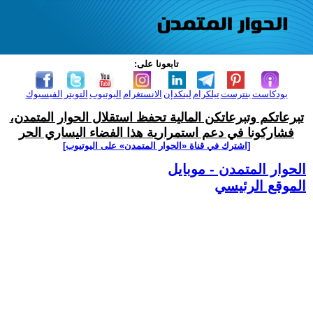
تابعونا على:
بودكاست
بنترست
تيلكرام
لينكدإن
الانستغرام
اليوتيوب
التويتر
الفيسبوك
تبرعاتكم وتبرعاتكن المالية تحفظ استقلال الحوار المتمدن،
فشاركونا في دعم استمرارية هذا الفضاء اليساري الحر
[اشترك في قناة ‫«الحوار المتمدن» على اليوتيوب]
الحوار المتمدن - موبايل
الموقع الرئيسي