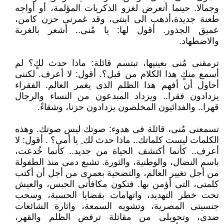
وجمالا. حينما أتعرض لغزو الذكريات المؤلمة، أو أواجه
طعنة جديدة،أذهب الى ابنتى، وقد غمرنى حزن كامن،
عميق الجذور. أقول لها: يا مُنى.. أشعر بالغربة
والاضطهاد.
ترمقنى مُنى بعينيها، تبتسم قائلة: ماذا حدث لكٍ؟ لم
أسمع منكٍ هذا الكلام من قبل؟. أقول: لا أعرف. لكننى
أحاول أن أفهم هذا الظلم الذى يغمر العالم. الفقراء
يزدادون فقرا.. ويزداد المبدعون من النساء والرجال
قهرا.. والفدائيون المخلصون يزدادون حزنا، وشقاءً.
تسمعنى مُنى، قائلة فى هدوء: صوتك ليس صوتك. وهذه
الكلمات ليست كلماتك.. ماذا حدث لك ِ يا أمى؟ . أقول: لا
أعرف.. كأنما أكتشف الحياة من جديد.. كأنما خُدعت،
باسم النضال، والوطنية، والثورة. تشبع دمى منذ الطفولة
من أجل تغيير العالم، والتضحية بعمرى من أجل أن أكتب
كلمتى، التى أؤمن بها. فتكون مكافأتى الحبس، والعيش
تحت خطر التهديد، واتهامات بقضايا الحسبة، وسحب
جنسيتى المصرية، وتشويه السمعة، واثارة الشائعات
ضدى، وتحويلى من مقاتلة ترفض الظلم والقهر،