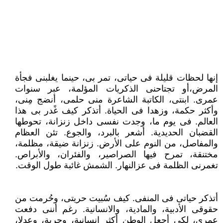
إنها لحظات قليلة فى حياتى، تمر بى، حينما يغلبنى فجأة
المرض،أو تجتاحنى الذكريات المؤلمة، عبر سنوات
عمرى. ابنتى، الكاتبة الشاعرة منى حلمى، أنضج مِنى،
وأكثر حكمة، وزهدا فى الحياة. أتذكر كيف غًدر بى هذا
العالم. فى يوم ما، وجدت نفسى داخل زنزانة، تحوطها
القضبان الحديدية. أشعر بالبرد، والجوع. تئن العظام
والمفاصل، من النوم على الأرض. زنزانة ضيقة، مظلمة،
مختنقة، تمرح فيها الصراصير، والفئران، والأبراص.
تغمرنى الظلمة فى عزالنهار. الشمش غائبة طول الوقت.
أتذكر حياتى فى المنفى. كيف سُبيت حريتى، وحُرمت من
حقوقى الأدبية، والمادية، والانسانية. رغم أننى دفعت
عمرى، لكى أجعل الوطن أكثر انسانية، وحرية، وعدلا،