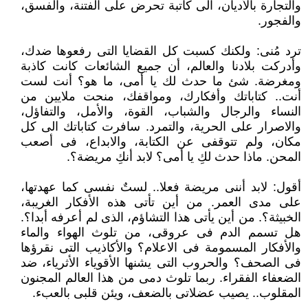
والتجارة بالأديان، الى كاتبة تحرض على الفتنة، والفسق،
والفجور.
ترد مُنى: ولكنك كسبت كل القضايا التى رفعوها ضدك،
وأدركت بلادنا والعالم، أن جميع الشائعات كانت كاذبة
ومغرضة. شئ ما حدث لك يا أمى، ما هو؟ أنت لست
أنت.. كتاباتك وأفكارك، ومواقفك، منحت ملايين من
النساء والرجال والشباب، القوة، والأمل، والتفاؤل،
والاصرار على الحرية، والتمرد. سافرت كتاباتك الى كل
مكان، ولم تتوقفى عن الكتابة، والابداع، فى أصعب
المحن. ماذا حدث لكِ يا أمى؟ لابد أنكِ مريضة؟.
أقول: لابد أننى مريضة فعلا.. لستٌ نفسى كما عهدتها،
على مدى العمر. من أين تأتى هذه الأفكار الغريبة،
الخبيثة؟. من أين يأتى هذا التشاؤم، الذى لم أعرفه أبدا؟.
هل تسمم الدم فى عروقى، من تلوث الهواء والماء
والأفكار المسمومة فى الاعلام؟ والأكاذيب التى نقرؤها
فى الصحف؟ والحروب التى يشنها الأقوياء الأثرياء، ضد
الضعفاء الفقراء. ربما تلوث دمى من هذا العالم المجنون
المقلوب.. يصيب عضلاتى بالضعف، ويئن قلبى بالعبء.