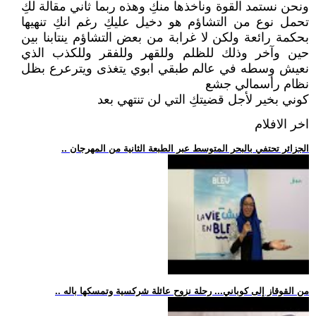
ونحن نستمد القوة ونأخذها منكِ وهذه ربما ثاني مقالة لكِ
تحمل نوع من التشاؤم هو دخيل عليكِ رغم انكِ تنهيها
بحكمة رائعة ولكن لا غرابة من بعض التشاؤم ينتابنا بين
حين وآخر وذلك للظلم وللقهر وللفقر وللكذب الذي
نعيش وسطه في عالم طبقي ابوي يتغذى ويترعرع بظل
نظام رأسمالي جشع
كوني بخير لأجل قضيتكِ التي لن تنتهي بعد
اخر الافلام
.. الجزائر تحتفي بالبحر المتوسط عبر الطبعة الثانية من المهرجان
.. من القوقاز إلى كوباني... رحلة نزوح عائلة شركسية وتمسكها باله