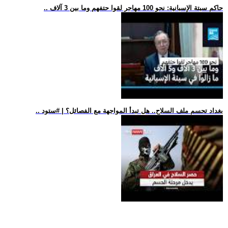
.. حاكم سبتة الإسبانية: نحو 100 مهاجر لقوا حتفهم وما بين 3 آلاف
.. بغداد تحسم ملف السلاح.. هل تبدأ المواجهة مع الفصائل؟ | #ستود