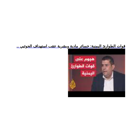
.. قوات الطوارئ اليمنية: خسائر مادية وبشرية عقب استهداف الحوثيي