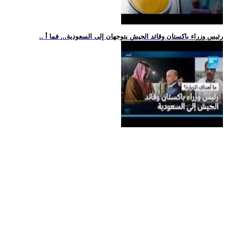
.. رئيس وزراء باكستان وقائد الجيش يتوجهان إلى السعودية... فما أ