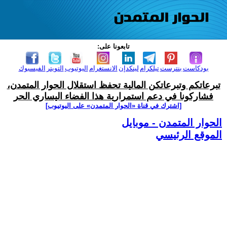
تابعونا على:
بودكاست
بنترست
تيلكرام
لينكدإن
الانستغرام
اليوتيوب
التويتر
الفيسبوك
تبرعاتكم وتبرعاتكن المالية تحفظ استقلال الحوار المتمدن،
فشاركونا في دعم استمرارية هذا الفضاء اليساري الحر
[اشترك في قناة ‫«الحوار المتمدن» على اليوتيوب]
الحوار المتمدن - موبايل
الموقع الرئيسي