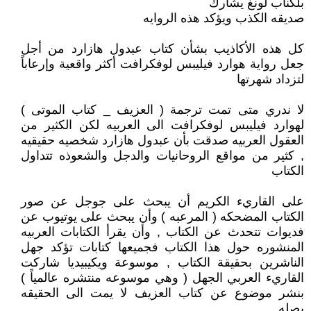
بلكناب لونغ يشارك
صديقه الكذب ويؤكد هذه الروايه
كل هذه الأكاذيب بشأن كتاب عبدول هازارد من أجل
جعل رواية هوارد فيليبس لوفكرافت أكثر واقعية وإرعاباً
لتزداد شهرتها
لا ندري متى تمت ترجمة ( العزيف _ كتاب الموتى )
لهوارد فيليبس لوفكرافت الى العربيه لكن الكثير من
العقول العربيه صدقت بأن عبدول هازارد شخصيه حقيقيه
, كثير من مواقع الروحانيات والدجل والشعوذه تتداول
الكتاب
على القاريء الكريم أن يبحث على جوجل عن صور
الكتاب المضحكه ( المرعبه ) وأن يبحث على يوتيوب عن
فديوات تتحدث عن الكتاب , وأن يقرأ الكتابات العربيه
المنشوره حول هذا الكتاب فجميعها كتابات تؤكد جهل
الناشرين بحقيقة الكتاب , موسوعة ويكيبيديا شاركت
القاريء العربي الجهل ( وهي موسوعه منتشره عالمياً )
بنشر موضوع عن كتاب العزيف لا يمت الى الحقيقه
بصله