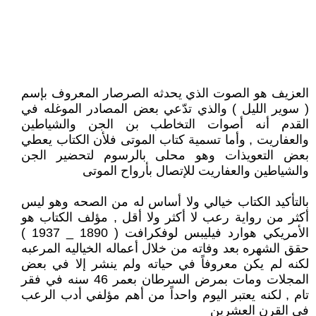
العزيف هو الصوت الذي يحدثه الصرصار المعروف بإسم
( سوير الليل ) والذي تدّعي بعض المصادر الموغله في
القدم أنه أصوات التخاطب بن الجن والشياطين
والعفاريت , وأما تسمية كتاب الموتى فلأن الكتاب يعطي
بعض التعويذات وهو محلى بالرسوم لتحضير الجن
والشياطين والعفاريت للإتصال بأرواح الموتى
بالتأكيد الكتاب خيالي ولا أساس له من الصحه وهو ليس
أكثر من رواية رعب لا أكثر ولا أقل , مؤلف الكتاب هو
الأمريكي هوارد فيليبس لوفكرافت ( 1890 _ 1937 )
حقق الشهره بعد وفاته من خلال أعماله الخياليه المرعبه
لكنه لم يكن معروفاً في حياته ولم ينشر إلا في بعض
المجلات ومات بمرض السرطان بعمر 46 سنه في فقر
تام , لكنه يعتبر اليوم واحداً من أهم مؤلفي أدب الرعب
في القرن العشرين