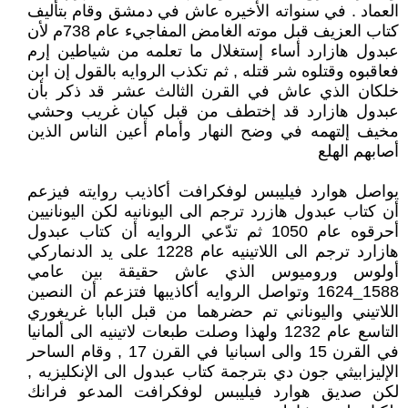
العماد . في سنواته الأخيره عاش في دمشق وقام بتأليف
كتاب العزيف قبل موته الغامض المفاجيء عام 738م لأن
عبدول هازارد أساء إستغلال ما تعلمه من شياطين إرم
فعاقبوه وقتلوه شر قتله , ثم تكذب الروايه بالقول إن ابن
خلكان الذي عاش في القرن الثالث عشر قد ذكر بأن
عبدول هازارد قد إختطف من قبل كيان غريب وحشي
مخيف إلتهمه في وضح النهار وأمام أعين الناس الذين
أصابهم الهلع
يواصل هوارد فيليبس لوفكرافت أكاذيب روايته فيزعم
أن كتاب عبدول هازرد ترجم الى اليونانيه لكن اليونانيين
أحرقوه عام 1050 ثم تدّعي الروايه أن كتاب عبدول
هازارد ترجم الى اللاتينيه عام 1228 على يد الدنماركي
أولوس وروميوس الذي عاش حقيقة بين عامي
1588_1624 وتواصل الروايه أكاذيبها فتزعم أن النصين
اللاتيني واليوناني تم حضرهما من قبل البابا غريغوري
التاسع عام 1232 ولهذا وصلت طبعات لاتينيه الى ألمانيا
في القرن 15 والى اسبانيا في القرن 17 , وقام الساحر
الإليزابيثي جون دي بترجمة كتاب عبدول الى الإنكليزيه ,
لكن صديق هوارد فيليبس لوفكرافت المدعو فرانك