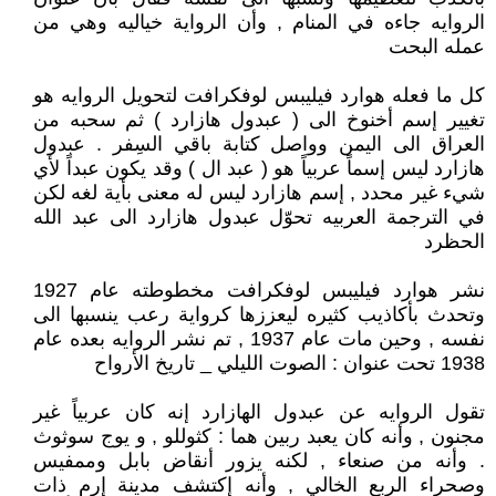
الروايه جاءه في المنام , وأن الرواية خياليه وهي من
عمله البحت
كل ما فعله هوارد فيليبس لوفكرافت لتحويل الروايه هو
تغيير إسم أخنوخ الى ( عبدول هازارد ) ثم سحبه من
العراق الى اليمن وواصل كتابة باقي السِفر . عبدول
هازارد ليس إسماً عربياً هو ( عبد ال ) وقد يكون عبداً لأي
شيء غير محدد , إسم هازارد ليس له معنى بأية لغه لكن
في الترجمة العربيه تحوّل عبدول هازارد الى عبد الله
الحظرد
نشر هوارد فيليبس لوفكرافت مخطوطته عام 1927
وتحدث بأكاذيب كثيره ليعززها كرواية رعب ينسبها الى
نفسه , وحين مات عام 1937 , تم نشر الروايه بعده عام
1938 تحت عنوان : الصوت الليلي _ تاريخ الأرواح
تقول الروايه عن عبدول الهازارد إنه كان عربياً غير
مجنون , وأنه كان يعبد ربين هما : كثوللو , و يوج سوثوث
. وأنه من صنعاء , لكنه يزور أنقاض بابل وممفيس
وصحراء الربع الخالي , وأنه إكتشف مدينة إرم ذات