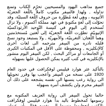
جميع مذاهب اليهود والمسيحيين تحرّم الكتاب وتمنع
تداوله , ولهذا فالسِفر مكتوب كاملاً باللّغة الجعزيّة
الأثيوبيه ، وهي لُغة مُطوَّرة من حروف اللّغة السبئيّة، وقد
تحوّلت إلى لُغةٍ مكتوبةٍ في عهد مملكة أكسوم ، ولا تزال
تُستخدم إلى اليوم في كنيسة التّوحيد الأرثوذكسيّة
الإثيوبيّة. تطوّرت اللّغة الجعزيّة إلى لُغتين مُستخدَمتين
وهما اللُّغتان: التغرينيّة، والأمهريّة , ولا يستبعد وجود نسخ
قليله نادره من السِفر مترجمه الى لغات أخرى
كالإنكليزيه , ومحفوظة على الأقل في المكتبات الكبرى
أو الجامعات أو مراكز البحث , لكن السِفر اليوم منشور
بالإنكليزيه في كتب كثيره يمكن الحصول عليها بسهوله
بالتأكيد عثر هوارد فيليبس لوفكرافت في حدود العام
1920 على نسخه من السِفر وأعجب بها وقرر تحويلها
الى رواية رعب ينسبها الى نفسه يشجعه على ذلك أن
السِفر محرم ولن يكتشف أمره بسهوله
حالما تحول السِفر الى رواية العزيف المكتوبه مع
رسومها كمخطوط باليد بدأ هوارد فيليبس لوفكرافت
بالكذب لتعظيمها ونسبها الى نفسه فقال بأن عنوان