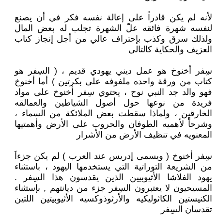
لأنه لم يكن قادراً على إعالة نفسه فكر في أن يصنع
لنفسه شهرة فائقه علّ الشهرة تجلب له بعض المال
ولذلك سرق وكذب بإحتراف عالي من أجل إنجاز كتاب
العزيف والحكاية كالتالي
سِفر أخنوخ هو عمل ديني يهودي قديم ، ( السِفر هو
كتاب من ورقة واحده ملفوفه على بكرتين ) أما أخنوخ
فهو والد جد النبي نوح ، يحتوي سِفر أخنوخ على مواد
فريدة من نوعها حول أصول الشياطين والعمالقه
الخارقين ، ولماذا سقطت بعض الملائكة من السماء ،
وشرحاً لأهميه الطوفان والحروب على الأرض وأهمتيها
المعنويه في تنظيف الأرض من الأشرار
سِفر أخنوخ ( ويسمى إدريس عند العرب ) لم يكن جزءاَ
من الشريعة التوراتية التي يستخدمها اليهود ، باستثناء
يهود الفلاشا الأثيوبيين الذين يقدسون هذا السِفر .
المسيحيون لا يعتبرون السِفر جزء من ديانتهم , بإستثناء
الكنيستين الكاثوليكيه والأرثوذوكسيه الأثيوبيتين اللتين
تقدسان السِفر