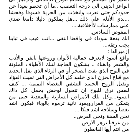
الواعز الديني الى درجة التعصب ..ما أن تخطو بعيدا عن
حدودكم حتى تعرت واتخذت من الحرية فسوقا وفحشا
...لدي الأدلة على ذلك ...هل يملكون دليلا دامغا ضدي
على ممارسات لاأخلاقية....
المفوض السادس:
انك بقعة سوداء في واقعنا النقي ...انت عيب في ثيابنا
يجب رتقه...
إزميرالدا :
واقع اسود لايعرف جمالية الألوان وروعتها بالفن والأدب
والشعر والغناء .. يشكون الحاجة لتلك الأطياف الملونة
في البوح الذي يفت الصخر أو في الرثاء الذي يفل الحديد
مع قناع الحزن الذي خلفه كل الأمراض التي تميت الفؤاد
وتقتل الروح الحسد التشفي البغضاء النميمة ... كيف
لنفس ترق للبوح ان تتحول لوحش يحمل كل ذاك
السوء...وكل تلك الأمراض السارية والمعدية حتى من
يتمكن من الفرارويعود ثانية ترموه بالوباء فيكون اشد
بغضا وسلاحه اشد فتكا ...
نحن السنة ونحن الفرض..
من عرقنا تزهر الارض
من انتم أيها القانطون