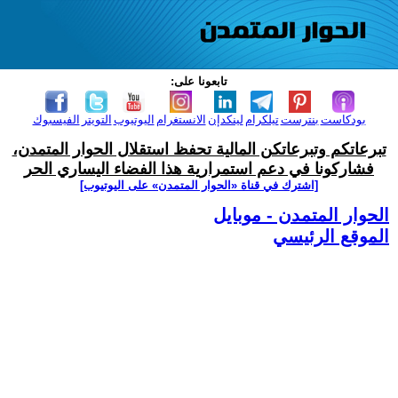
تابعونا على:
بودكاست
بنترست
تيلكرام
لينكدإن
الانستغرام
اليوتيوب
التويتر
الفيسبوك
تبرعاتكم وتبرعاتكن المالية تحفظ استقلال الحوار المتمدن،
فشاركونا في دعم استمرارية هذا الفضاء اليساري الحر
[اشترك في قناة ‫«الحوار المتمدن» على اليوتيوب]
الحوار المتمدن - موبايل
الموقع الرئيسي