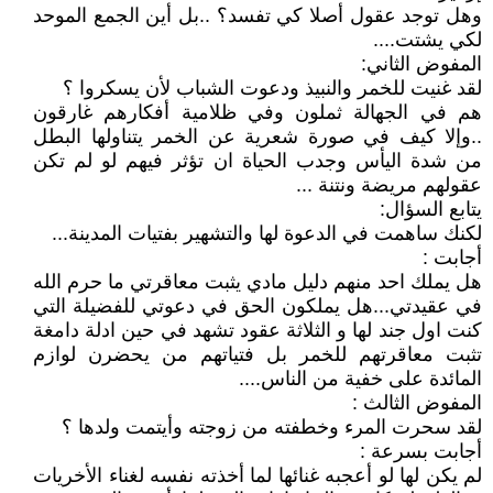
وهل توجد عقول أصلا كي تفسد؟ ..بل أين الجمع الموحد
لكي يشتت....
المفوض الثاني:
لقد غنيت للخمر والنبيذ ودعوت الشباب لأن يسكروا ؟
هم في الجهالة ثملون وفي ظلامية أفكارهم غارقون
..وإلا كيف في صورة شعرية عن الخمر يتناولها البطل
من شدة اليأس وجدب الحياة ان تؤثر فيهم لو لم تكن
عقولهم مريضة ونتنة ...
يتابع السؤال:
لكنك ساهمت في الدعوة لها والتشهير بفتيات المدينة...
أجابت :
هل يملك احد منهم دليل مادي يثبت معاقرتي ما حرم الله
في عقيدتي...هل يملكون الحق في دعوتي للفضيلة التي
كنت اول جند لها و الثلاثة عقود تشهد في حين ادلة دامغة
تثبت معاقرتهم للخمر بل فتياتهم من يحضرن لوازم
المائدة على خفية من الناس....
المفوض الثالث :
لقد سحرت المرء وخطفته من زوجته وأيتمت ولدها ؟
أجابت بسرعة :
لم يكن لها لو أعجبه غنائها لما أخذته نفسه لغناء الأخريات