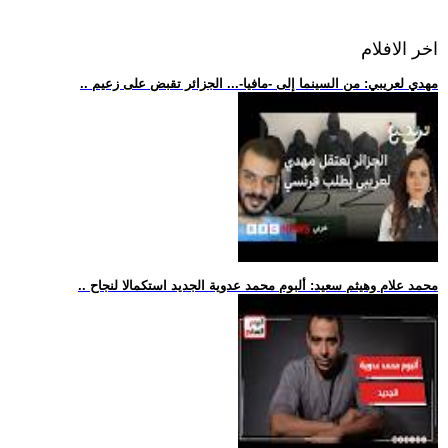
اخر الافلام
.. مهدي لعريبي: من السينما إلى -مافيا-... الجزائر تقبض على زعيم
.. محمد علام وهيثم سعيد: ألبوم محمد عدوية الجديد استكمالا لنجاح