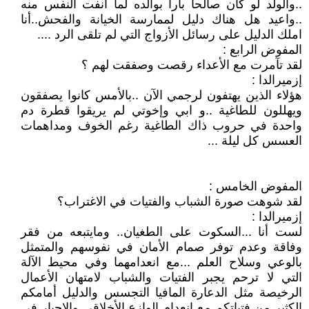
..والولد لو كان صالحا بارا بوالده لما أنفت النفس منه
..واعيد هل هناك دليل لممارسة الخيانة والفحش..أنا
املك الدليل على رسائل الأزواج التي لم تلقى الرد ....
المفوض الرابع :
لقد تآمرت مع الأعداء رقصت وصفقت لهم ؟
إزميرالدا :
هؤلاء الذين يهتفون لرجمي الآن ..بالأمس كانوا يصفقون
ويهللون للطاغية ..و ابي وإخوتي لم يريقوا قطرة دم
واحدة في حروب ذاك الطاغية رغم الخوف ومداهمات
العسس كل ليلة ...
المفوض الخامس :
لقد شوهت صورة الشباب والفتيات في الاغتراب؟
إزميرالدا :
لست أنا ...السكوت على الطغيان.. ومايتبعه من فقر
وفاقة وعدم توفر صمام الأمان في نفوسهم والمتمثل
بالوعي وسلاح العلم ...مع انعدامهما وفي محيط الآلة
التي لا ترحم يجبر الفتيات والشباب لامتهان الأعمال
الرخيصة مثل الدعارة المافيا التجسس والدليل أمامكم
الكثير من فتياتكم مع انعدام الوازع الأخلاقي والإجبار في