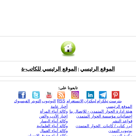
الموقع الرئيسي
الموقع الرئيسي للكاتب-ة
|
تابعونا على:
بنترست
تيلكرام
لينكدإن
الانستغرام
RSS
اليوتيوب
التويتر
الفيسبوك
الموقع الرئيسي
أخبار عامة
هيئة ادارة الحوار المتمدن - للإتصال بنا
وكالة أنباء المرأة
إحصائيات مؤسسة الحوار المتمدن
اخبار الأدب والفن
قواعد النشر
وكالة أنباء اليسار
ابرز كتاب / كاتبات الحوار المتمدن
وكالة أنباء العلمانية
يوتيوب التمدن
وكالة أنباء العمال
مكتبة التمدن
وكالة أنباء حقوق الإنسان