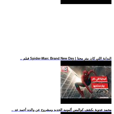
.. فيلم Spider-Man: Brand New Day | البداية اللي كان بيتر محتا
.. محمد عدوية يكشف كواليس ألبومه الجديد ومشروع عن والده أحمد عد