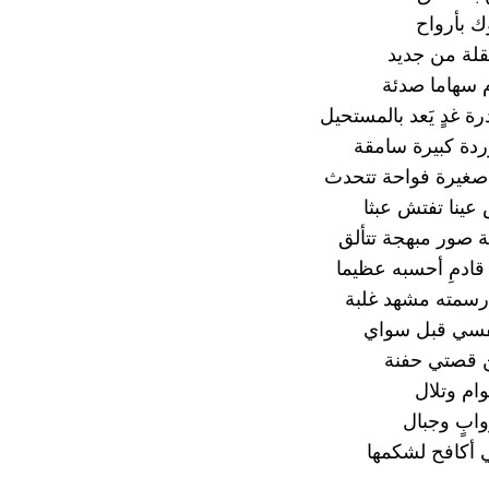
ك بأرواح
لة من جديد
م سهاما صدئة
 غدٍ يَعد بالمستحيل
دة كبيرة سامقة
 صغيرة فواحة تتحدث
ينا تفتش عبثا
 صور مبهجة تتألق
ادمِ أحسبه عظيما
رسمته مشهد غلبة
سي قبل سواي
 قصتي حفنة
وام وتلال
وابٍ وجبال
ي أكافح لشكمها