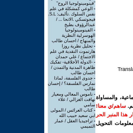
"فينومينولوجيا الروح"
-
الوعي كمشكلة في علم
نفس السلوك .تأليف: S.L.
فيجوتسكي .الاتحا ... /
عبدالرؤوف بطيخ
-
الفينومينولوجيا
الهوسرلية النظرية
والمنهاج / احسان طالب
-
تحليل نظرية روزا
هارتموت النقدية في علم
الاجتماع / علي حمدان
-
-الدولة الأخلاقية- تفكيك
ظاهرة المدنية والتمدن /
Transl
احسان طالب
-
جدوى الفلسفة، لماذا
نمارس الفلسفة؟ / إحسان
طالب
-
ناموس المعالي ومعيار
اعية، والمساواة
تهافت الغزالي / علاء
سامي
م.
ساهم/ي معنا!
-
كتاب العرائس / المولى
رار هذا المنبر الحر
ابي سعيد حبيب الله
-
تراجيديا العقل / عمار
معلومات التحويل
التميمي