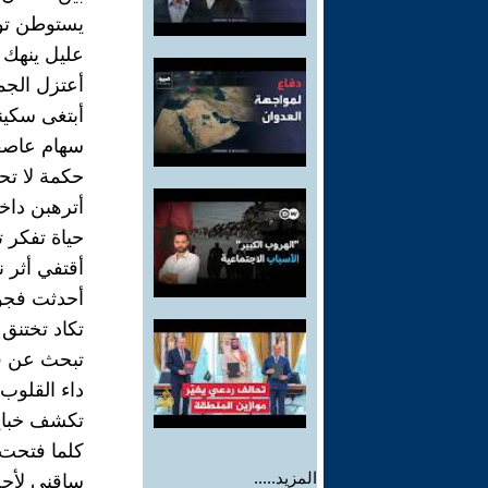
يستوطن تو
عليل ينهك
أعتزل الجم
أبتغى سكين
سهام عاصفة
حكمة لا تح
أترهبن داخ
حياة تفكر
أقتفي أثر 
أحدثت فجو
تكاد تختنق
تبحث عن قب
داء القلوب
تكشف خبايا 
كلما فتحت ب
المزيد.....
ساقني لأحج