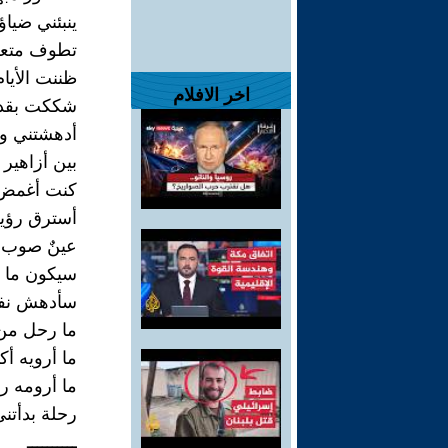
ينبئني ضياؤ
تطوف متعق
ظننت الأيا
اخر الافلام
شككت بقدرة
أدهشتني ور
بين أزاهير
كنت أغمض ع
أسترق رؤية
عينٌ صوب ق
سيكون ما 
سأدهش نف
ما رحل من
ما أرويه أك
ما أرومه ر
رحلة بدأتن
ــــــــــ