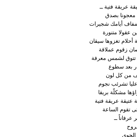
قة عريقة فتية ــ
 معجونا بصدق
ضفاف أيامك شجيرات
ن عقولا متنورة
أحلام تغزوها سيقان
ان زقوم عملاقة
 تتوق لشمس معرفة
ر بعد سطوع
ف من كل لون
ليا تشرئب نجوم
ؤها مشكلّة بريقا
عتيقة عريقة فتية
تى تقوم الساعة
 عرفاناً ــ
روح
الجوى