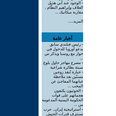
-
الوجود عند أبي هذيل
العلاف وإبراهيم النظّام ،
مقاربة ميكانيك ...
المزيد.....
أخبار عامة
-
رئيس فنلندي سابق
يدعو أوروبا للدخول في
حوار مع روسيا ويذكر س
...
-
مصرع مهاجر حاول بلوغ
سبتة بطائرة شراعية
-
خبازة تُنقذ زوجين
مسنّين بعد ملاحظة
غيابهما المفاجئ عن
المخب ...
-
الحوثيون يكثفون
هجماتهم على قوات
الحكومة اليمنية المدعومة
من ...
-
استراتيجية إيران.. حرب
تستنزف قدرات الجيش