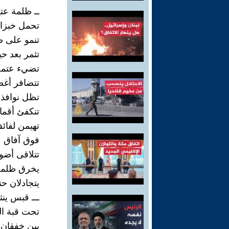
ــ ظلمة عتي
تحمل خبزا
تنمو على 
تثمر بعد حي
تضيء عتمة 
تتضافر أغص
تظل نوافذ
تنكفئ أقما
تهيمن لفائ
فوق آفاق ع
تتلاقى أضوا
يخرق ظلمة 
يتجادلان ح
ـــ قبس ينثر
تحت قبة ال
بين خفقان 