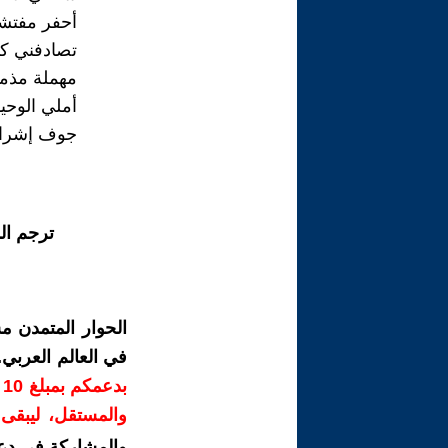
أحفر مفتشا
تصادفني كن
مهملة مذم
أملي الوحي
جوف إشراق
ترجم ال
الحوار المتمدن م
في العالم العربي
ب
والمستقل، ليبقى ص
والمشاركة في دع