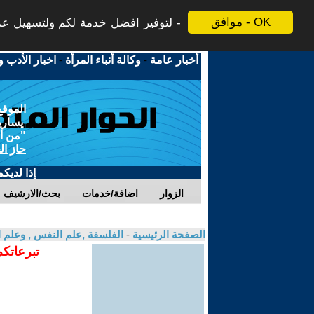
موافق - OK
لتوفير افضل خدمة لكم ولتسهيل عملي
أخبار عامة
-
وكالة أنباء المرأة
-
اخبار الأدب و
الموقع
يسارية
"من أج
حاز ال
إذا لديك
الزوار
اضافة/خدمات
بحث/الارشيف
الصفحة الرئيسية
-
الفلسفة ,علم النفس , وعلم ا
تبرعاتكم