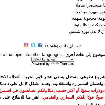
 مستبصرا متأملا
وز مبهرة مبشرة
ومة محجوبة متهمة
د يمكث يقظا متوثبا
 لا تذل نوره شمس
#احسان_طالب (هاشتاغ)
موضوع إلى لغات أخرى -
ate the topic into other languages
Powered by
Translate
شروع تطوعي مستقل يسعى لنشر قيم الحرية، العدالة الاجتم
. ولضمان استمراره واستقلاليته، يعتمد بشكل كامل على دعمك
دعمكم بمبلغ 10 دولارات سنويًا أو أكثر حسب إمكانياتكم، تساهمون في استم
وتًا قويًا للفكر اليساري والتقدمي
،
انقر هنا للاطلاع على 
م هذا المشروع
.