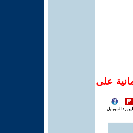
انية على
يبورد
الموبايل