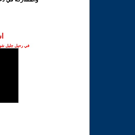
ا‫
في رحيل جليل شهبا