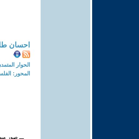
احسان طا
الحوار المتمدن-العدد: 6169 - 19
المحور: الفلس
ـــ صور مبه