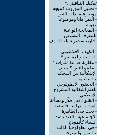
تفكيك التناقض .*
-
تحليل الموروث كنتيجة
موضوعية لذات النص
-
النص ذاتا وموضوعا
وهوية
-
المعالجة الواعية
للتطرف النصوص
التاريخية غير قابلة للحذف
!
-
الكهف الأفلاطوني
الحديث والمعاصر *
-
مقاربة حداثية للتراث *
-
ما هو النص ؟ معنى
الإشكالية بين المحكم
والمتشابه
-
الحضور الأنطولوجي
للعلم إشكالية المشروع
الإسلامي
-
القلق؛ فعل فكّر ومسألة
الشعور :دراسة فلسفية
-
بحث في الظاهرة
الاجتماعية : العنف ضد
النساء كأنموذج
-
في انطولوجيا الذات
والنفس والمعرفة