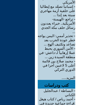
الأمريكي
-
إسبانيا تصعّد مع إيطاليا
على خلفية أزمة مهاجري
سبتة بعد إنذا ...
-
تراجع -الهيمنة-
الأمريكية.. خبراء يعددون
رسائل حلف مكة الجدي
...
-
تحذير أممي: اليمن يواجه
خطر عودة الحرب بعد
تصاعد وتكثيف الهج ...
-
الأمن السوري يحبط
عملا إرهابياً لـ-داعش- في
منطقة السيدة زين ...
-
محمد صلاح بين قائمة
أعلى 5 لاعبين أجرا في
الدوري التركي
المزيد.....
كتب ودراسات
-
البساطة / عبدالجليل
الكناني
-
أحمد رباص / كتاب هيغل
:قراءة جماعية جديدة في