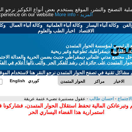
ة التصفح والنشر، الموقع يستخدم بعض أنواع الكوكيز نرجو النق
More info - المزيد
experience on our website
الفن
-
وكالة أنباء اليسار
-
وكالة أنباء العلمانية
-
وكالة أنباء العمال
-
وكا
الاقتصاد
-
اخبار الطب والعلوم
 الرئيسي لمؤسسة الحوار المتمدن
، علمانية، ديمقراطية، تطوعية وغير ربحية
ل مجتمع مدني علماني ديمقراطي حديث يضمن الحرية والعدالة الاجتم
حوار المتمدن على جائزة ابن رشد للفكر الحر والتى نالها أعلام في الفك
م مشاكل تقنية في تصفح الحوار المتمدن نرجو النقر هنا لاستخدام الموقع
كوردي
English
الاخبار
مراكز
الحوار المتمدن
لاجتماع
-
احسان طالب
- عقول مستنيرة تضيء عتمة عريقة
 وتبرعاتكن المالية تحفظ استقلال الحوار المتمدن، فشاركونا 
استمرارية هذا الفضاء اليساري الحر