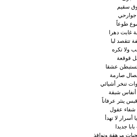
ق سقيم
 جوارحي
وع طوعاً
ة غابت دهرا
 تتقصد لبا
ب ولا تكره
ل قوقعة
 تستبطن عشقا
نصال صارمة
ات تنخر أشيائي
 أنفاس شبقة
س ينثر عرفاناً
 شفاء عقول
أسرار لا تهدأ
ابا جديدا
يات مرهقة ونوافذ