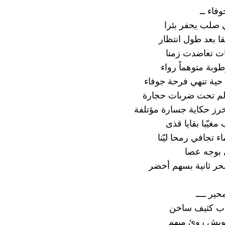
وفاء ــ
صلب يحفر بئرا
 بعد طول انتظار
ت تعاضدت زمنا
وبة متوهماً رواء
 حية تنهي فرحة جوفاء
لم تحت ضربات حجارة
خرز حكاية جسارة مؤتلفة
 مغيّبا بقايا قذى
 تجافي رمحا ليّنا
 بوجه عصا
بحر ثانية بسهم أخضر
حير ــــ
ب كثيف ساخن
ويش روئ مبهم