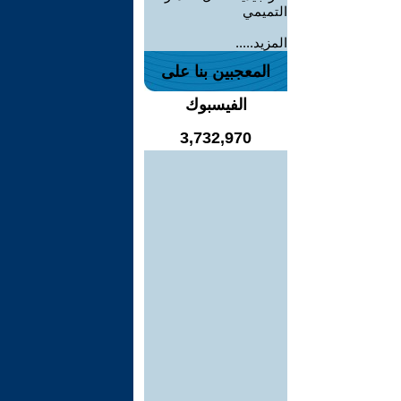
التميمي
المزيد.....
المعجبين بنا على
الفيسبوك
3,732,970