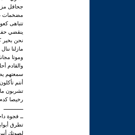
جحافل مزي
مضخمات ص
تتباهى كعو
ينقضي حفل
نحن بخير ك
مازلنا ننال 
وموتا مجانا
والقادم أح
سمعتهم يط
أنتم تأكلون
تشربون ماء
رخيصا كدم 
ـــــــــــــ
ــ فجوة داخ
تطرق أبواب
لصوتك أنين 