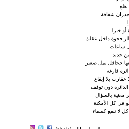
هلع
جدران شفافة
ا
أو خبزا
ظار فجوة داخل عقلك
 ساعات
من جديد
ها جحافل نمل صغير
ئرة فارغة
ا عقارب بلا إيقاع
لدائرة دون توقف
ر معنية بالسؤال
 في كل الأمكنة
كل لا تنفع كسقاء
#احسان_طالب (هاشتاغ)