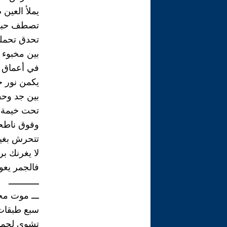
يملأ العين 
تصطف حبات
تحدق تحملق
بين مخبوء 
في أعماق
يكمن نور ج
بين جد وحف
تحت خيمة 
وفوق ناط
تتحرش بغيم
لا يغرنك بر
فالجمر يعو
ــــــــــــ
ـــ موت مجا
سبع طبقات
تشوي لحما 