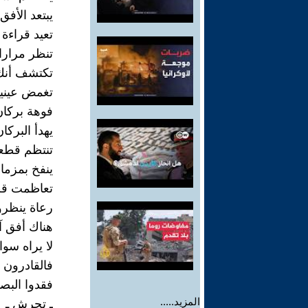
يبتعد الأفق
تعيد قراءة
تنظر مرارا
تكتشف أنك
تغمض عينيك
فوهة بركان
يهدأ البركا
تنتظم قطع
ينفخ بمزم
تعاظمت قط
رعاة ينظر
هناك أفق آ
لا يراه سوا
فالقادرون 
فقدوا البصي
المزيد.....
ـ تحرش ـ