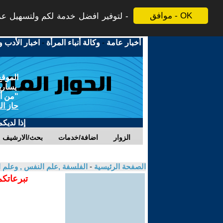
موافق - OK
لتوفير افضل خدمة لكم ولتسهيل عملي
أخبار عامة
-
وكالة أنباء المرأة
-
اخبار الأدب و
الموقع
يسارية
"من أج
حاز ال
إذا لديك
الزوار
اضافة/خدمات
بحث/الارشيف
الصفحة الرئيسية
-
الفلسفة ,علم النفس , وعلم ا
تبرعاتكم