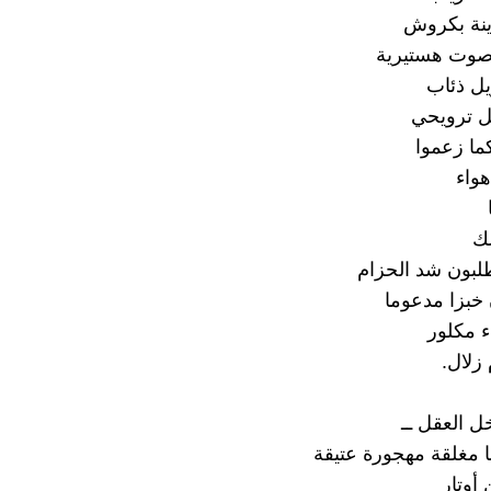
نة بكروش
وت هستيرية
يل ذئاب
 ترويحي
ما زعموا
هواء
لك
لبون شد الحزام
 خبزا مدعوما
 مكلور
زلال.
ل العقل ــ
ا مغلقة مهجورة عتيقة
أوتار