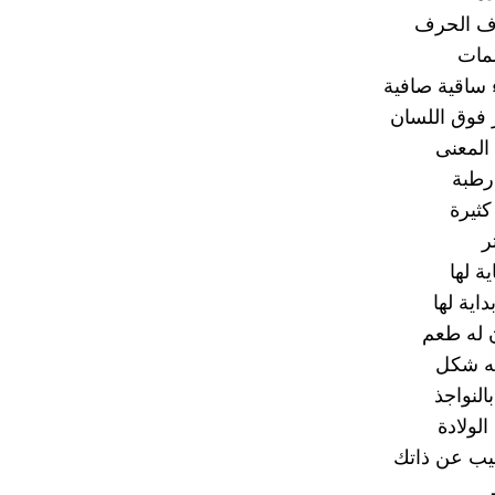
ف الحرف
مات
 ساقية صافية
 فوق اللسان
 المعنى
رطبة
 كثيرة
ر
ية لها
اية لها
 له طعم
ه شكل
لنواجذ
الولادة
يب عن ذاتك