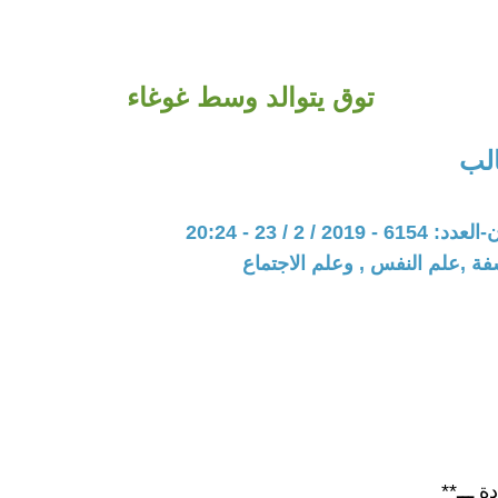
توق يتوالد وسط غوغاء
لب
20 / 2 / 23 - 20:24
فة ,علم النفس , وعلم الاجتماع
ة ـــ**