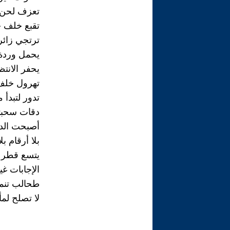
تعزف لحن 
تقبع خلف 
ترتجي زائر
يحمل وردة 
يحفر الانت
تهرول خلف
تدور لتبدأ 
دقات سحبت
أصبحت الدا
بلا أرقام بل
يتسع قطر ا
الإجابات غي
طحالب تنمو
لا تصلح لمأ