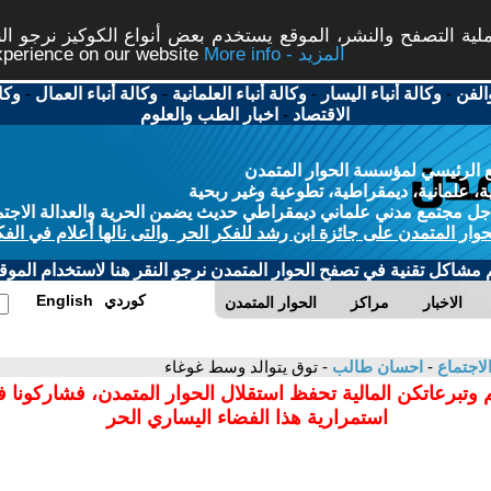
ة التصفح والنشر، الموقع يستخدم بعض أنواع الكوكيز نرجو النق
More info - المزيد
experience on our website
الفن
-
وكالة أنباء اليسار
-
وكالة أنباء العلمانية
-
وكالة أنباء العمال
-
وكا
الاقتصاد
-
اخبار الطب والعلوم
 الرئيسي لمؤسسة الحوار المتمدن
، علمانية، ديمقراطية، تطوعية وغير ربحية
ل مجتمع مدني علماني ديمقراطي حديث يضمن الحرية والعدالة الاجتم
حوار المتمدن على جائزة ابن رشد للفكر الحر والتى نالها أعلام في الفك
م مشاكل تقنية في تصفح الحوار المتمدن نرجو النقر هنا لاستخدام الموقع
كوردي
English
الاخبار
مراكز
الحوار المتمدن
لاجتماع
-
احسان طالب
- توق يتوالد وسط غوغاء
 وتبرعاتكن المالية تحفظ استقلال الحوار المتمدن، فشاركونا 
استمرارية هذا الفضاء اليساري الحر