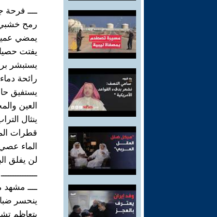
ــــ فرحة ج
رمح خشبي 
يمضي عميقا
يفتت حصيا
يستبشر برط
رائحة دماء
يستفيق حا
العين والم
ينثال التراب
قطرات الماء
الماء عصي
لن يفلق ال
ـــــــــــــــ
ــــ مشهد م
ينحسر ضبا
يتعاظم تش