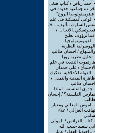
-
أحمد رباص / كتاب هيغل
:قراءة جماعية جديدة في
"فينومينولوجيا الروح"
-
الوعي كمشكلة في علم
نفس السلوك .تأليف: S.L.
فيجوتسكي .الاتحا ... /
عبدالرؤوف بطيخ
-
الفينومينولوجيا
الهوسرلية النظرية
والمنهاج / احسان طالب
-
تحليل نظرية روزا
هارتموت النقدية في علم
الاجتماع / علي حمدان
-
-الدولة الأخلاقية- تفكيك
ظاهرة المدنية والتمدن /
احسان طالب
-
جدوى الفلسفة، لماذا
نمارس الفلسفة؟ / إحسان
طالب
-
ناموس المعالي ومعيار
تهافت الغزالي / علاء
سامي
-
كتاب العرائس / المولى
ابي سعيد حبيب الله
-
تراجيديا العقل / عمار