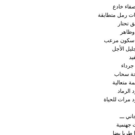
صفاء خادع
 رمل متطابقة
 تحتار
وظاهر
 سكون مرعب
ليل الأجل
يد
جرداء
حة سحاب
ة متعالية
د الرماد
د مرات للحياة
ني ـــ
 جهنمية
طريا بضا