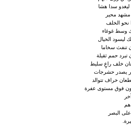
 ليغدو سدا هشا
 مشهد محير
 نحو الخلف
 وسط غوغاء
 ليسود الخيال
 تنفث سخاما
ن تبرد حمم ثقيلة
ان خلف راعٍ سليط
ار يصدر حشرجات
عان خراف تتوالد
ون فوق مستوى عفرة
خر
هم
على البصر
رة.