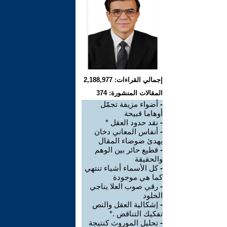
إجمالي القراءات: 2,188,977
المقالات المنشورة: 374
-
أضواء مزيفة تجمّل
أوهاما قبيحة
-
نقد حدود العقل *
-
أنفاس المعاني دخان
يهدئ ضوضاء المقال
-
قطيع حائر بين الوهم
والحقيقة
-
كل الأسماء أشياء تنتهي
كما هي موجودة
-
رقي صوب العلا يناجي
الخلود
-
إشكالية العقل والنص
تفكيك التناقض .*
-
تحليل الموروث كنتيجة