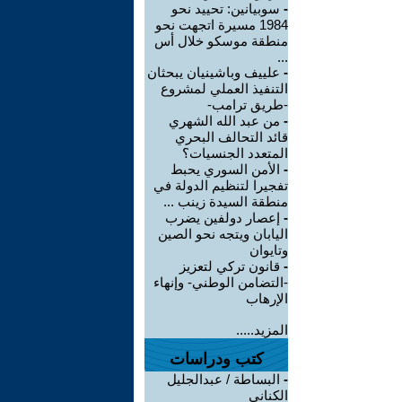
-
سوبيانين: تحييد نحو
1984 مسيرة اتجهت نحو
منطقة موسكو خلال أس
...
-
علييف وباشينيان يبحثان
التنفيذ العملي لمشروع
-طريق ترامب-
-
من عبد الله الشهري
قائد التحالف البحري
المتعدد الجنسيات؟
-
الأمن السوري يحبط
تفجيرا لتنظيم الدولة في
منطقة السيدة زينب ...
-
إعصار دولفين يضرب
اليابان ويتجه نحو الصين
وتايوان
-
قانون تركي لتعزيز
-التضامن الوطني- وإنهاء
الإرهاب
المزيد.....
كتب ودراسات
-
البساطة / عبدالجليل
الكناني