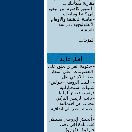
مقاربة ميكانيك ...
-
التنوير كأفهوم من أبيقور
إلى كانط ومابعده
-
ماهية الحقيقة والأوهام
الأنطولوجية : دراسة
فلسفية
المزيد.....
أخبار عامة
-
حكومة العراق تعلق على
-الخصومات- على أسعار
نفط البلاد في ظل ...
-
-البيت الروسي- ببرلين-
شبهات استخباراتية
فرنسية تحرج ألمانيا ...
-
نائب الرئيس التركي
يتحدث عن احتمالية
انضمام مصر إلى اتفاقية
...
-
الجيش الروسي يسيطر
على بلدة أخرى في
خاركوف (فيديو)