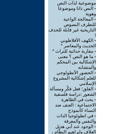
موضوعية لذات النص
-
النص ذاتا وموضوعا
وهوية
-
المعالجة الواعية
للتطرف النصوص
التاريخية غير قابلة للحذف
!
-
الكهف الأفلاطوني
الحديث والمعاصر *
-
مقاربة حداثية للتراث *
-
ما هو النص ؟ معنى
الإشكالية بين المحكم
والمتشابه
-
الحضور الأنطولوجي
للعلم إشكالية المشروع
الإسلامي
-
القلق؛ فعل فكّر ومسألة
الشعور :دراسة فلسفية
-
بحث في الظاهرة
الاجتماعية : العنف ضد
النساء كأنموذج
-
في انطولوجيا الذات
والنفس والمعرفة
-
الوجود عند أبي هذيل
العلاف وإبراهيم النظّام ،