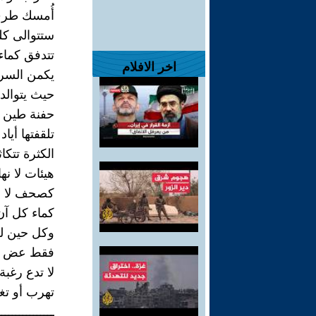
أُمسك طر
ستتوالى كل
تتدفق كماء
اخر الافلام
يكمن السر
حيث يتوالد
حفنة طين 
تلقفتها أياد
الكثرة تتكاث
هيئات لا نها
كصحف لا بد
كماء كل آن
وكل حين ل
فقط عض با
لا تدع رغبة 
تهرب أو تغ
ــــــــــــــــ