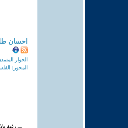
احسان طا
الحوار المتمدن-العدد: 6154 - 19
المحور: الفلس
ـــ رغبة ولاد