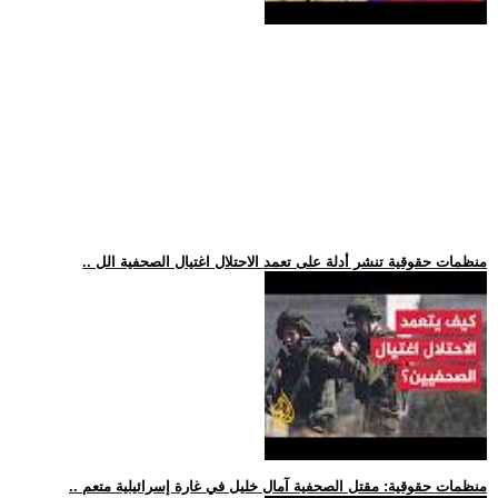
.. منظمات حقوقية تنشر أدلة على تعمد الاحتلال اغتيال الصحفية الل
.. منظمات حقوقية: مقتل الصحفية آمال خليل في غارة إسرائيلية متعم