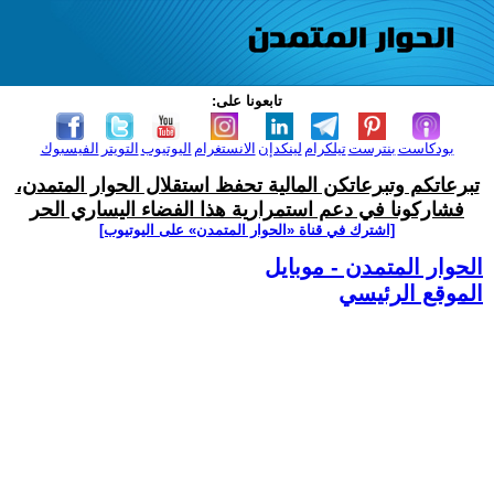
تابعونا على:
بودكاست
بنترست
تيلكرام
لينكدإن
الانستغرام
اليوتيوب
التويتر
الفيسبوك
تبرعاتكم وتبرعاتكن المالية تحفظ استقلال الحوار المتمدن،
فشاركونا في دعم استمرارية هذا الفضاء اليساري الحر
[اشترك في قناة ‫«الحوار المتمدن» على اليوتيوب]
الحوار المتمدن - موبايل
الموقع الرئيسي