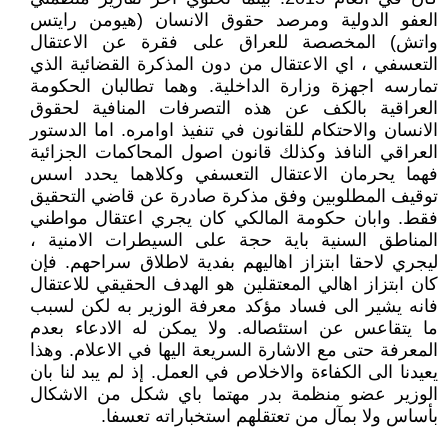
العفو الدولية ومرصد حقوق الانسان (هيومن رايتس
واتش) المخصصة للعراق على فقرة عن الاعتقال
التعسفي ، اي الاعتقال من دون المذكرة القضائية الذي
تمارسه اجهزة وزارة الداخلية. وهما تطالبان الحكومة
العراقية بالكف عن هذه التصرفات المنافية لحقوق
الانسان والاحتكام للقانون في تنفيذ اوامره. اما الدستور
العراقي النافذ وكذلك قانون اصول المحاكمات الجزائية
فهما يحرمان الاعتقال التعسفي وكلاهما يحدد اسس
توقيف المطلوبين وفق مذكرة صادرة عن قاضي التحقيق
فقط. وابان حكومة المالكي كان يجري اعتقال مواطني
المناطق السنية باية حجة على السيطرات الامنية ،
ليجري لاحقا ابتزاز اهاليهم بفدية لاطلاق سراحهم. فإن
كان ابتزاز اهالي المعتقلين هو الهدف الحقيقي للاعتقال
فانه يشير الى فساد مؤكد معرفة الوزير به لكن لسبب
ما يتقاعس عن استئصاله. ولا يمكن له الادعاء بعدم
المعرفة حتى مع الاشارة السريعة اليها في الاعلام. وهذا
يعيدنا الى الكفاءة والاخلاص في العمل. إذ لم يبد لنا بان
الوزير عضو منظمة بدر مهتما باي شكل من الاشكال
بأساس ولا بمآل من تعتقلهم استخباراته تعسفا.