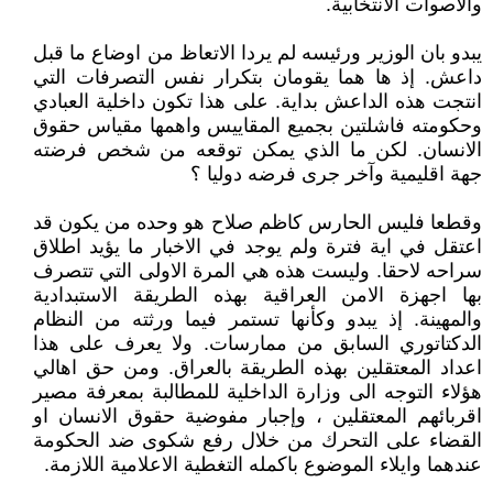
والاصوات الانتخابية.
يبدو بان الوزير ورئيسه لم يردا الاتعاظ من اوضاع ما قبل
داعش. إذ ها هما يقومان بتكرار نفس التصرفات التي
انتجت هذه الداعش بداية. على هذا تكون داخلية العبادي
وحكومته فاشلتين بجميع المقاييس واهمها مقياس حقوق
الانسان. لكن ما الذي يمكن توقعه من شخص فرضته
جهة اقليمية وآخر جرى فرضه دوليا ؟
وقطعا فليس الحارس كاظم صلاح هو وحده من يكون قد
اعتقل في اية فترة ولم يوجد في الاخبار ما يؤيد اطلاق
سراحه لاحقا. وليست هذه هي المرة الاولى التي تتصرف
بها اجهزة الامن العراقية بهذه الطريقة الاستبدادية
والمهينة. إذ يبدو وكأنها تستمر فيما ورثته من النظام
الدكتاتوري السابق من ممارسات. ولا يعرف على هذا
اعداد المعتقلين بهذه الطريقة بالعراق. ومن حق اهالي
هؤلاء التوجه الى وزارة الداخلية للمطالبة بمعرفة مصير
اقربائهم المعتقلين ، وإجبار مفوضية حقوق الانسان او
القضاء على التحرك من خلال رفع شكوى ضد الحكومة
عندهما وايلاء الموضوع باكمله التغطية الاعلامية اللازمة.