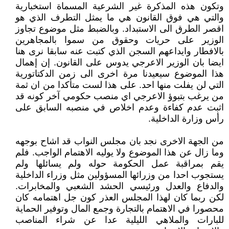
وتكون هذه المذكرة غير الشرعية المسماة استخبارية
والتي هي فوق القانون هي ما يمثل التطرف الذي هو
اقصر الطرق الى الاستبداد. وبالضبط مثل موضوع تجاوز
الوزير على حريات وحقوق من سموا بالمجاهرين
بالافطار وايداعهم السجن الذي كتبت عنه سابقا نرى هنا
ايضا بان الوزير الاعرجي يدوس على القانون. إن إهمال
هذا الموضوع سيعيدنا مرة اخرى الى زمن الدكتاتورية
التي لن يفلت منها احد. على هذا لست متأكدا من ان ثمة
من يرغب بتبوؤ الاعرجي اي منصب حكومي آخر كونه قد
اثبت عدم كفاءة وعدم اخلاص في منصبه السابق على
رأس وزارة الداخلية.
من الجهة الاخرى نجد بان مجلس النواب قد اشاح بوجهه
وما زال عن هذا الموضوع ولا يوليه الاهتمام الواجب. فلم
يقم بمراقبة عمل الحكومة حوله ولم يسائلها ولم
يستجوب احدا من وزرائها المسؤولين مثل وزراء الداخلية
والدفاع والعدل ورئيسي الحشد الشعبي والمخابرات.
لكن ربما كان لهذا المجلس العذر كون جل اهتمامه كان
محصورا في الاهتمام بالتجارة وجمع المال وتوفير الحماية
للبارات والملاهي الليلية عدا عن شراء المناصب