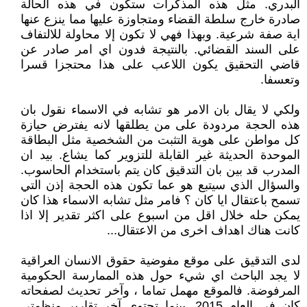
البدري. مثل هذه المذكرات ستكون في هذه الحالة
صادرة خارج سلطة القضاء ومتجاوزة عليها مما ينزع عنها
اية صفة شرعية. وبهذا فهي لا تكون إلا محاولة للالتفاف
على السند القضائي. بالنتيجة فدون اي امر صادر عن
قاضي التحقيق يكون اللاعب على هذا محتجزا قسرا
وتعسفا.
ولكي لا يقال بان الامر هو تشابه في الاسماء نقول بان
هذه الحجة مردودة على من يطلقها لانه يفترض حيازة
كل مواطن على هوية التثبت من الشخصية مثل البطاقة
الموحدة الحديثة غير القابلة للتزوير كما يشاع. بيد ان
المدرب قد بين بان التدقيق كان يتم باستخدام الحاسوب.
والسؤال الذي سيتبع هو عما تكون هذه الحجة إذن التي
تسمح باعتقال ايا كان ؟ فامر مثل تشابه الاسماء هذا كان
يمكن حله خلال اقل من اسبوع على اكثر تقدير إلا اذا
كانت هناك اهداف اخرى من الاعتقال...
لدى التدقيق على موقع مفوضية حقوق الانسان العراقية
لا يجد الباحث اي شيء حول هذه الممارسة الحكومية
المرفوضة. فالموقع مهمل تماما ، وآخر تحديث لصفحاته
كان في العام 2015. بينما تحتوي آخر تقارير منظمتي