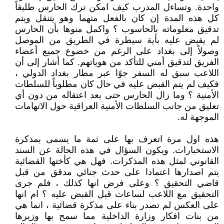
واحدة. وتساءل المدرب كيف امكن ترك الحارس طليقاً
كل هذه المدة إن كان بالفعل متهما وهو يتنقل ويتم
تدقيق معلوماته بالحاسوب ؟ واكمل منوها بأن الحارس
لم يقبض عليه بأية سيطرة في الطريق من الموصل
وصولاً إلى بغداد على الرغم من خضوع جميع أعضاء
الفريق لتدقيق أمني للتأكد من هوياتهم. كما أشار إلى أن
اللاعب سبق له السفر جوًا عبر مطار بغداد الدولي ،
فكيف لم يتم القبض عليه في حال كان مطلوباً للسلطات
الأمنية ؟ وما زال الحارس حتى بعد اعتقاله من دون أي
تعليق من جانب السلطات الأمنية العراقية حول الاتهامات
الموجهة له.
هذه اول مرة اتعرف بها على ثمة ما يسمى بمذكرة
الاستخبارات. ويكون السؤال في هذه الحالة عن السند
القانوني لمثل هذه المذكرات. فهل هي كأختها القضائية
يتم اصدارها اعتمادا على حدث جنائي مدقق من قبل
قاضي التحقيق ؟ وعلى فرض انها كذلك ، فلم جرى
التحقيق مع اللاعب لساعات قبل القبض عليه ؟ ام انها
على العكس لم تصدر بناء على مذكرة قضائية ، انما هي
من بنات افكار وزارة الداخلية مما سمح بها وزيرها