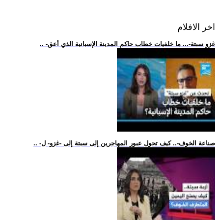
اخر الافلام
.. -غزو سبتة-... ما خلفيات خطاب حاكم المدينة الإسبانية الذي أعق
.. -صناعة الخوف-.. كيف تحول عبور المهاجرين إلى سبتة إلى -غزو- ل