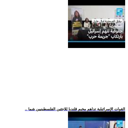
.. القوات الإسرائيلية تداهم مخيم قلنديا للاجئين الفلسطينيين شما