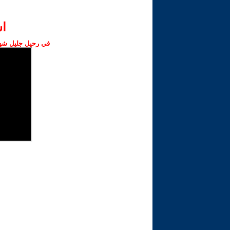
ا‫
في رحيل جليل شهبا