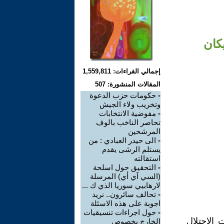
كان
إجمالي القراءات: 1,559,811
المقالات المنشورة: 507
-
حكومات حزب الدعوة
وتخريب ولاء الجيش
-
مفوضية الانتخابات
تحاصر الناخب بالوف
المرشحين
-
الى حيدر العبادي : من
يستلم الرشى يقدم
استقالته
-
التحقيق حول اسلحة
(السي آي أي) المرسلة
لارهابيي سوريا الذي ك ...
-
تحالف سائرون.. نريد
اجوبة على هذه الاسئلة
-
حول اجراءات تنسيقيات
 الاحتلال
الخارج بخصوص