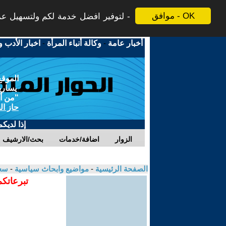
موافق - OK
لتوفير افضل خدمة لكم ولتسهيل عملي
أخبار عامة
-
وكالة أنباء المرأة
-
اخبار الأدب و
الموقع
يسارية
"من أج
حاز ال
إذا لديك
الزوار
اضافة/خدمات
بحث/الارشيف
الصفحة الرئيسية
-
مواضيع وابحاث سياسية
-
سع
تبرعاتكم