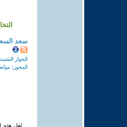
التخا
سعد السع
الحوار المتمدن-العدد: 5869 - 18
المحور: مواض
لعل هذه ال