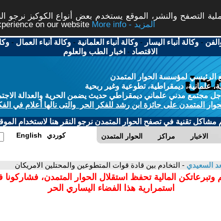
ة التصفح والنشر، الموقع يستخدم بعض أنواع الكوكيز نرجو النق
More info - المزيد
experience on our website
الفن
-
وكالة أنباء اليسار
-
وكالة أنباء العلمانية
-
وكالة أنباء العمال
-
وكا
الاقتصاد
-
اخبار الطب والعلوم
 الرئيسي لمؤسسة الحوار المتمدن
، علمانية، ديمقراطية، تطوعية وغير ربحية
ل مجتمع مدني علماني ديمقراطي حديث يضمن الحرية والعدالة الاجتم
حوار المتمدن على جائزة ابن رشد للفكر الحر والتى نالها أعلام في الفك
م مشاكل تقنية في تصفح الحوار المتمدن نرجو النقر هنا لاستخدام الموقع
كوردي
English
الاخبار
مراكز
الحوار المتمدن
د السعيدي
- التخادم بين قادة قوات المتطوعين والمحتلين الامريكان
 وتبرعاتكن المالية تحفظ استقلال الحوار المتمدن، فشاركونا 
استمرارية هذا الفضاء اليساري الحر