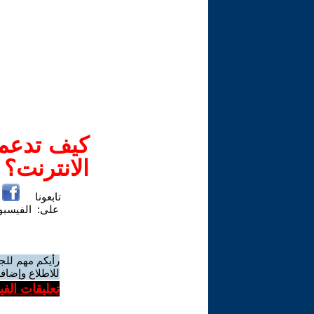
كيف تدعم-
الانترنت؟
تابعونا
على:
الفيسب
رأيكم مهم للج
للاطلاع وإضافة
تعليقات الف