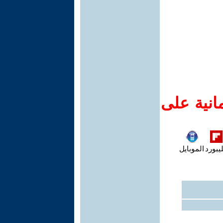
انية على
يبورد
الموبايل