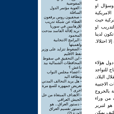
المفوضية
 وسؤال او
-
العوبة مؤتمر الدول
لامريكية
السافلة
-
صحفيون روس يرفعون
لتركية حيث
الغطاء عن شبكة تدريب
للإرهابيين في سوريا
لتدريب او
-
نريد إقالة الفاسد مدحت
كون لدينا
المحمود
-
البرامج الانتخابية
ا احتلالا.
واهميتها
-
الضغوط تتزايد على وزير
نفط الاقليم
-
اين التحقيق في سقوط
ول هؤلاء
المحافظات الشمالية بيد
داعش ؟
ج للتواجد
-
اعضاء مجلس النواب
ل البلاد.
ونظافة اليد
-
هل يريد التحالف المدني
 الاجنبية
تعريض جمهوره للسع مرة
اخرى ؟
ة بالخروج
-
الاهداف المبتغاة من حل
 من وراء
الجيش العراقي
-
دستور العراق... هو
و لتبرير
دستور تقسيم العراق
كيف يمكن
الجزء (2)