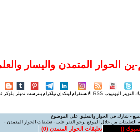
ين الحوار المتمدن واليسار والعلم
وك
التويتر
اليوتيوب
RSS
الانستغرام
لينكدإن
تيلكرام
بنترست
تمبلر
بلوكر
فل
ميع - شارك في الحوار والتعليق على الموضوع
 التعليقات من خلال الموقع نرجو النقر على - تعليقات الحوار المتمدن -
يسبوك (
)
تعليقات الحوار المتمدن (
0
)