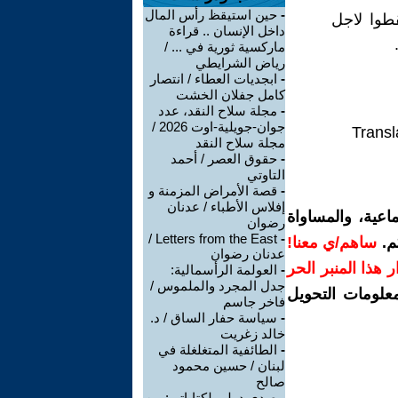
-
حين استيقظ رأس المال
قطوا لاجل
داخل الإنسان .. قراءة
ماركسية ثورية في ... /
رياض الشرايطي
-
ابجديات العطاء / انتصار
كامل جفلان الخشت
-
مجلة سلاح النقد، عدد
جوان-جويلية-اوت 2026 /
Transl
مجلة سلاح النقد
-
حقوق العصر / أحمد
التاوتي
-
قصة الأمراض المزمنة و
إفلاس الأطباء / عدنان
اعية، والمساواة
رضوان
Letters from the East /
-
م.
ساهم/ي معنا!
عدنان رضوان
رار هذا المنبر الحر
-
العولمة الرأسمالية:
جدل المجرد والملموس /
معلومات التحويل
فاخر جاسم
-
سياسة حفار الساق / د.
خالد زغريت
-
الطائفية المتغلغلة في
لبنان / حسين محمود
صالح
-
صدى دولي لكتاباتي: من