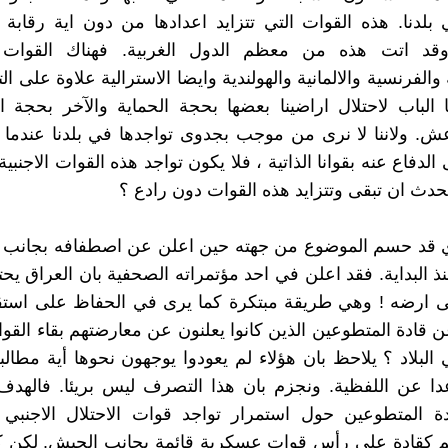
 بلدنا. هذه القوات التي تتزايد اعدادها من دون اية رقابة
قد اتت هذه من معظم الدول الغربية. فهناك القوات ا
 والفرنسية والالمانية والهولندية وايضا الاسترالية علاوة على ا
 الباب لاحتلال اراضينا بعضها بحجة الحماية والآخر بحجة ا
ش. ولاننا لا نرى من موجب بجدوى تواجدها في بلدنا عندما ت
لدفاع عنه بقوانا الذاتية ، فلا يكون تواجد هذه القوات الاجنبية إل
دث ان تبقى وتتزايد هذه القوات دون رادع ؟
دي قد حسم الموضوع من جهته حين اعلن عن اصطفافه بجانب د
ذ البداية. فقد اعلن في احد مؤتمراته الصحفية بان العراق يحتا
ى ارضه ! وهي طريقة مبتكرة كما يرى في الحفاظ على استقلا
 قادة المتطوعين الذين كانوا يعلنون عن معارضتهم بقاء القوات
 البلاد ؟ يلاحظ بان هؤلاء لم يعودوا يوجهون نحوها أية مطالب
دا عن اللفظية. ونجزم بان هذا التصرف ليس بريئا. فالهدف
ة المتطوعين حول استمرار تواجد قوات الاحتلال الاجنبي ه
 كقادة على رأس قوات عسكرية قائمة بجانب الجيش. لكن 