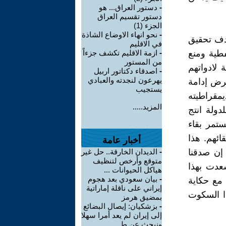
-
دستور العراق... هو
دستور تقسيم العراق
الجزء (1)
-
نحو انهاء الاوضاع الشاذة
هدف تحقيق
في الاقليم
فطية ومنع
-
ازمة الاقليم تكشف جزءاً
من المستور
 لادواتهم
-
اصدقاء دكتاتور اربيل
يهرعون لنجدته والعبادي
غرض إدامة
يستجيب
يمقراطيته
المزيد.....
دولة انتج
ستمر بقاء
ائهم. هذا
أخبار عامة
إن صدقنا
-
الديدان الخارقة.. حل غير
متوقع وأرخص لتنظيف
سعدت بهذا
هياكل الحيوانات ...
-
بيان سعودي بعد هجوم
 مع حكاية
إيراني على ناقلة إماراتية
ذا السكوت
بمضيق هرمز
-
بزشكيان: إيصال البضائع
إلى إيران لم يعد أمرا سهلا
ونبحث عن ط ...