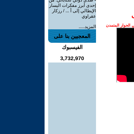
إحدى أبرز مفكرات اليسار
الإيطالي إلى أ ... / رزكار
عقراوي
الحوار المتمدن
المزيد.....
المعجبين بنا على
الفيسبوك
3,732,970