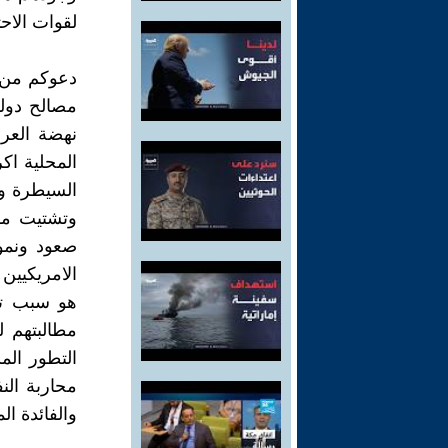
لقوات الاحت
دعوكم من ذر
مصالح دوله
نهضة العرا
المحلية اك
السيطرة وا
وتشتيت موا
صعود ونمو 
الامريكيين
هو سبب ترا
مطالبتهم ل
التطور الم
محاربة الن
والفائدة ال