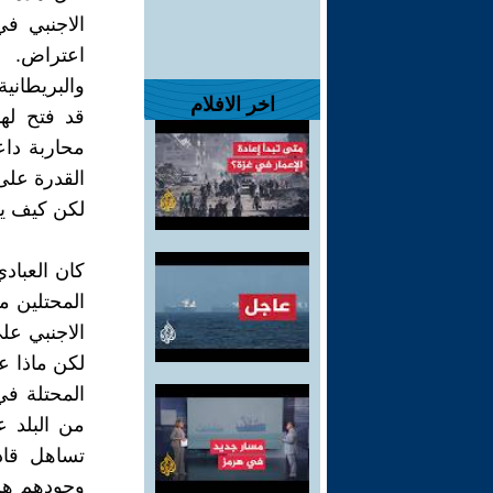
الاجنبي في
اعتراض. و
والبريطانية
اخر الافلام
قد فتح لها
محاربة داع
القدرة على ا
لكن كيف يح
كان العبا
المحتلين من
الاجنبي عل
لكن ماذا عن
المحتلة في
من البلد ع
تساهل قاد
وجودهم هم