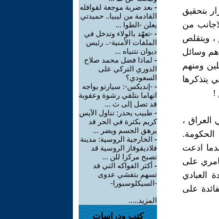
-
بعد ضربة موجعة لقوافله
ار بتحقيق
القادمة من ليبيا.. حميدتي
اجانب من
يعلن -الطوا ...
-
-تعهّد بالولاء وتدخل في
 ، ويتقلص
الملفات الأمنية-.. رئيس
اهم وسائل
ديوان نتنياه ...
-
لماذا فضل محمد صلاح
لين ومنهم
الدوري التركي على
السعودي؟
ي يتذكرها
-
-إنديكس-: سيارتو يواجه
!
اتهاما بتلقي رشوة وعقوبة
قد تصل إلى ث ...
-
طبيب يحذر: تناول الآيس
 العراق ،
كريم بكثرة في الحر قد
يرهق الجسم ويضر ...
 الحكومة.
-
الخارجية الروسية: مدينة
ندما ادعت
فلاديقوقاز الروسية قد
تصبح مركزا للن ...
عامري على
-
أكثر الفواكه التي قد
 العبادي
تسهم بتفشي عدوى
-السيكلوسبورا-
فائدة على
المزيد.....
كتب ودراسات