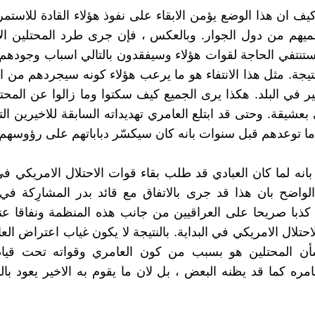
يف ان هذا الوضع يؤمن الابقاء على نفوذ هؤلاء القادة للاستمر
ميهم من دول الجوار. وبالعكس ، فإن جرى طرد المحتلين ال
ستنتفي الحاجة لقوات هؤلاء وسيفقدون بالتالي اسباب وجودهم
نتيجة. مثل هذا الانتفاء هو ما يرعب هؤلاء كونه سيجردهم من 
أثير في البلد. هكذا يرى الجميع كيف سكتوا وما زالوا عن المحت
بعشيقة. وحتى قد ابتلع العامري تهديداته السابقة للاخيرين الت
ما توعدهم قبل سنوات بانه كان سيكسّر دباباتهم على رؤوسهم 
بانه لما كان العبادي قد طلب بقاء قوات الاحتلال الامريكي في
واضح بان هذا قد جرى بالاتفاق مع قائد بدر المشارِكة في
كذبا صريحا على العراقيين من جانب هذه المنظمة ونفاقا ع
حتلال الامريكي في البداية. بالنتيجة لا يكون غياب اعتراض ال
شأن المحتلين هو بسبب من كون العامري وقواته تحت قيادة
امره كما قد يظنه البعض ، بل لان ما يقوم به الاخير يعود بال