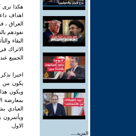
هكذا نرى ك
اهداف داع
العراق ، ف
نفوذهم بال
البقاء والت
الاتراك في 
الجميع عند
اخيرا نذكر 
يكون من ال
ويكون هذا 
بمعارضة الا
العبادي ب
ويأتمرون ب
الاول.
المزيد.....