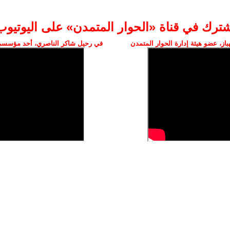
شترك في قناة «الحوار المتمدن» على اليوتيوب
ز، عضو هيئة إدارة الحوار المتمدن
في رحيل شاكر الناصري، أحد مؤسسي 