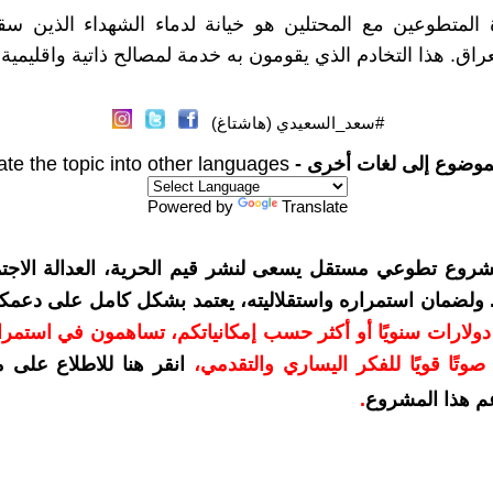
 المتطوعين مع المحتلين هو خيانة لدماء الشهداء الذين س
راق. هذا التخادم الذي يقومون به خدمة لمصالح ذاتية واقليمية.
#سعد_السعيدي (هاشتاغ)
موضوع إلى لغات أخرى -
ate the topic into other languages
Powered by
Translate
شروع تطوعي مستقل يسعى لنشر قيم الحرية، العدالة الاجتم
. ولضمان استمراره واستقلاليته، يعتمد بشكل كامل على دعمك
دعمكم بمبلغ 10 دولارات سنويًا أو أكثر حسب إمكانياتكم، تساهمون في استم
وتًا قويًا للفكر اليساري والتقدمي
،
انقر هنا للاطلاع على 
م هذا المشروع
.