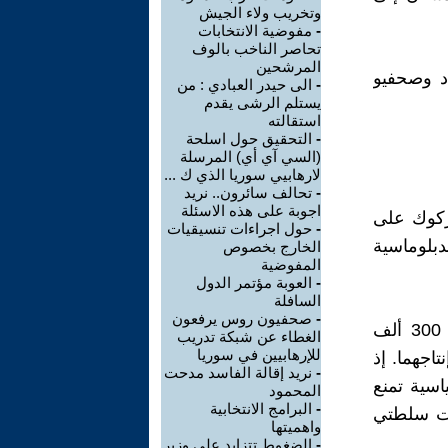
وتخريب ولاء الجيش
-
مفوضية الانتخابات
تحاصر الناخب بالوف
المرشحين
د وصحفيو
-
الى حيدر العبادي : من
يستلم الرشى يقدم
استقالته
-
التحقيق حول اسلحة
(السي آي أي) المرسلة
لارهابيي سوريا الذي ك ...
-
تحالف سائرون.. نريد
اجوبة على هذه الاسئلة
كركوك على
-
حول اجراءات تنسيقيات
دبلوماسية
الخارج بخصوص
المفوضية
-
العوبة مؤتمر الدول
السافلة
-
صحفيون روس يرفعون
فحقلا باي حسن وآفانا في كركوك يستطيعان معاً إنتاج ما يقرب من 300 ألف
الغطاء عن شبكة تدريب
للإرهابيين في سوريا
اجهما. إذ
-
نريد إقالة الفاسد مدحت
اسية تمنع
المحمود
-
البرامج الانتخابية
تحت سلطتي
واهميتها
-
الضغوط تتزايد على وزير