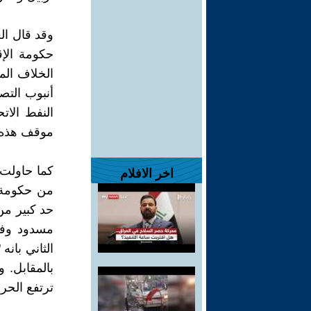
وقد قال الع
حكومة الإق
الخلاف الم
أنبوب التص
النفط الا
موقف هذه 
كما حاولت 
اخر الافلام
من حكومة ا
حد كبير من
مسدود وفق
الثاني بان
بالمقابل.
ترتفع الحرا