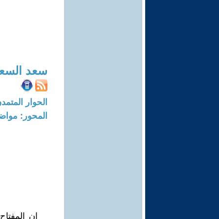
سعد السع
الحوار المتمدن-العدد: 5926 - 8
المحور: مواض
إن المفتاح