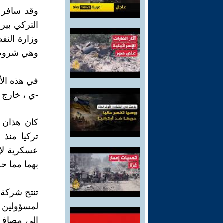
وقد سافر و
التركي بير
وزارة النف
وهي شروط غ
-ي ، خارج 
كان هذان 
عسكرية لإ
بهما مما حرم العرا
لمسؤولين 
إلى مصافٍ 