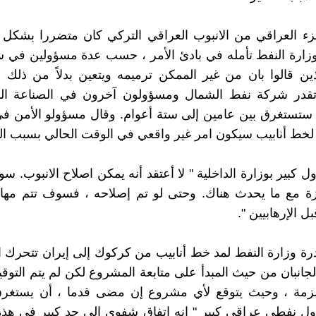
زء العراقي من الانبوب العراقي التركي كان متضررا بشكل ا
وزارة النفط تأمله في بادئ الأمر ، حسب عدة مسؤولين في 
ين قالوا بان من غير الممكن ترميمه ويتعين بدلاً من ذلك إع
وتقدر شركة نفط الشمال ومسؤولون آخرون في الصناعة الن
اء ستستغرق بين عامين إلى ستة أعوام. وقال مسؤولو الأمن ف
ء لخط أنابيب سيكون امر غير واقعي في الوقت الحالي بسبب ال
 كبير بوزارة الداخلية " لا أعتقد أنه يمكن اصلاح الانبوب. 
زة مع ما يحدث هناك. وحتى لو تم إصلاحه ، فسوف تتم مها
ل الإرهابيين ".
درة وزارة النفط لمد خط أنابيب من كركوك إلى إيران تتحرك ا
لجانبان من حيث المبدأ على متابعة المشروع لكن لم يتم التوقي
لزمة ، وحيث يتوقع لأي مشروع إن مضى قدما ، أن يستغر
 نفطي عراقي كبير " انه اتفاق شفوي الى حد كبير في هذه 