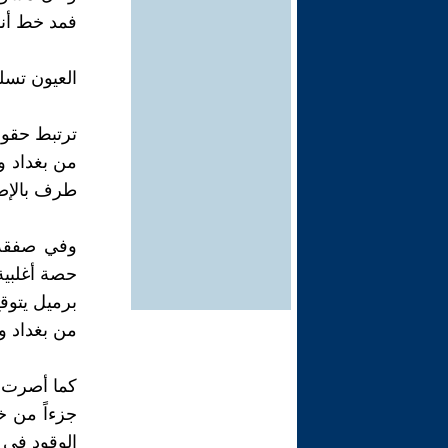
فمد خط أنا
العيون تسل
ترتبط حقول
من بغداد و
طرف بالإص
وفي صفقة 
حصة أغلبي
برميل يتوق
من بغداد وأ
كما أصرت ح
جزءاً من خ
الوقود في ا