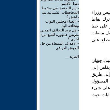
نفط الاقليم
-
اين التحقيق في سقوط
رئيس وزراء
المحافظات الشمالية بيد
داعش ؟
 ترك نقاط
-
اعضاء مجلس النواب
طر على خط
ونظافة اليد
-
هل يريد التحالف المدني
يل مبيعات
تعريض جمهوره للسع مرة
اخرى ؟
مطلع على
-
الاهداف المبتغاة من حل
الجيش العراقي
المزيد.....
ناء جيهان
 يقلص إلى
 إلى طريق
 المسؤول
ا على شيء
ابات حيث