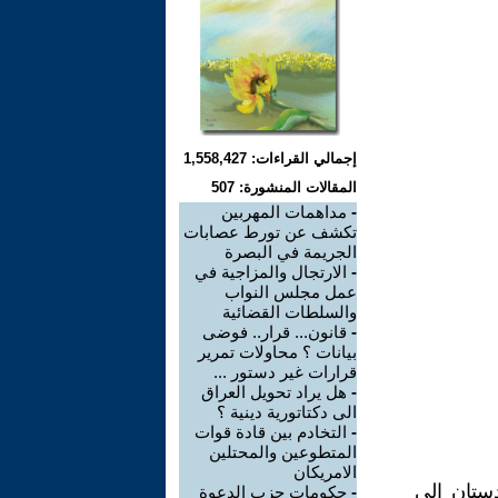
إجمالي القراءات: 1,558,427
المقالات المنشورة: 507
-
مداهمات المهربين
تكشف عن تورط عصابات
الجريمة في البصرة
-
الارتجال والمزاجية في
عمل مجلس النواب
والسلطات القضائية
-
قانون... قرار.. فوضى
بيانات ؟ محاولات تمرير
قرارات غير دستور ...
-
هل يراد تحويل العراق
الى دكتاتورية دينية ؟
-
التخادم بين قادة قوات
المتطوعين والمحتلين
الامريكان
ستان إلى
-
حكومات حزب الدعوة