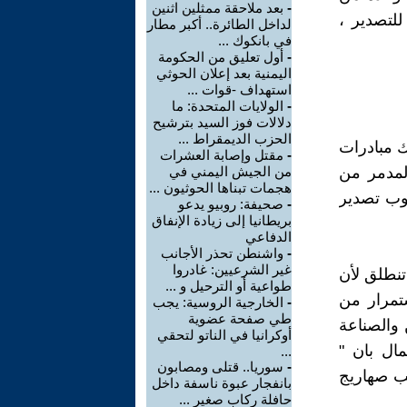
-
بعد ملاحقة ممثلين اثنين
للتصدير ،
لداخل الطائرة.. أكبر مطار
في بانكوك ...
-
أول تعليق من الحكومة
اليمنية بعد إعلان الحوثي
استهداف -قوات ...
-
الولايات المتحدة: ما
دلالات فوز السيد بترشيح
الحزب الديمقراط ...
ك مبادرات
-
مقتل وإصابة العشرات
المدمر من
من الجيش اليمني في
هجمات تبناها الحوثيون ...
بوب تصدير
-
صحيفة: روبيو يدعو
بريطانيا إلى زيادة الإنفاق
الدفاعي
-
واشنطن تحذر الأجانب
غير الشرعيين: غادروا
تنطلق لأن
طواعية أو الترحيل و ...
ستمرار من
-
الخارجية الروسية: يجب
طي صفحة عضوية
 والصناعة
أوكرانيا في الناتو لتحقي
ال بان "
...
-
سوريا.. قتلى ومصابون
ب صهاريج
بانفجار عبوة ناسفة داخل
حافلة ركاب صغير ...