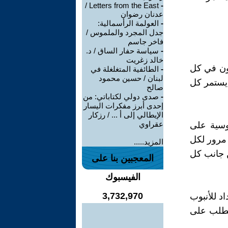
Letters from the East /
-
عدنان رضوان
-
العولمة الرأسمالية:
جدل المجرد والملموس /
فاخر جاسم
-
سياسة حفار الساق / د.
خالد زغريت
يون في كل
-
الطائفية المتغلغلة في
لبنان / حسين محمود
 يستمر كل
صالح
-
صدى دولي لكتاباتي: من
إحدى أبرز مفكرات اليسار
الإيطالي إلى أ ... / رزكار
عقراوي
وسية على
مرور لكل
المزيد.....
ن جانب كل
المعجبين بنا على
الفيسبوك
3,732,970
 للأنبوب
الطلب على