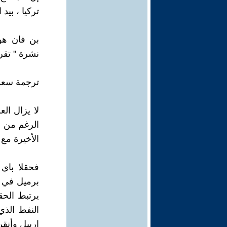
تركيا ، بيد
بن فان هو
نشرة " تقر
ترجمة سعد
لا يزال ال
الرغم من ا
الأخيرة مع 
برميل في ال
يرتبط الحق
النفط الذي
اربيل وأنقر