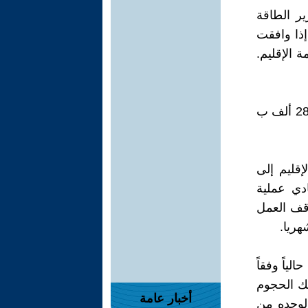
ير الطاقة
إذا وافقت
 الإقليم.
في هذه الأثناء بقي حقلا باي حسن وآفانا اللذان كانا ينتجان ما يصل إلى 280 ألف ب
قليم إلى
201 عندما بدأ العبادي عملية
قف العمل
حادية حوالي 160 الف ب -ي حالياً وفقاً
ك الحجوم
أخبار عامة
لوحده من