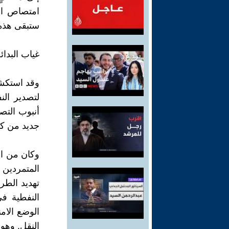
امتصاص انت
ستبقى هذه 
غياب البدائ
وقد استكشف
لتصدير الن
أنبوب التص
جديد من كر
وكان من ال
المتمردين 
تهديد الطر
النفطية ف
الوضع الا
النقل. وهو 