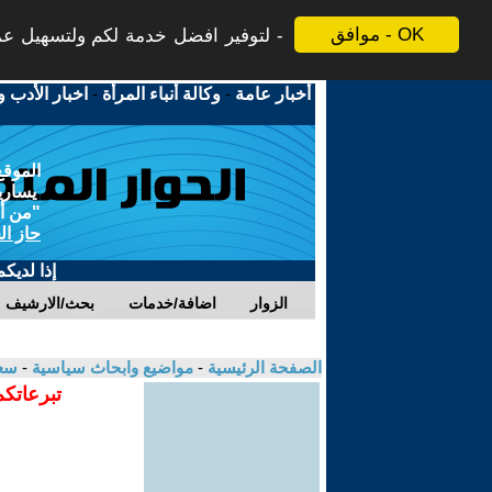
موافق - OK
لتوفير افضل خدمة لكم ولتسهيل عملي
أخبار عامة
-
وكالة أنباء المرأة
-
اخبار الأدب و
الموقع
يسارية
"من أج
حاز ال
إذا لديك
الزوار
اضافة/خدمات
بحث/الارشيف
الصفحة الرئيسية
-
مواضيع وابحاث سياسية
-
سع
تبرعاتكم