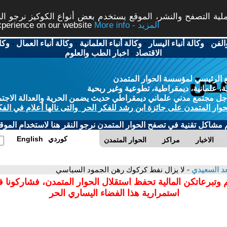
ة التصفح والنشر، الموقع يستخدم بعض أنواع الكوكيز نرجو النق
More info - المزيد
experience on our website
الفن
-
وكالة أنباء اليسار
-
وكالة أنباء العلمانية
-
وكالة أنباء العمال
-
وكا
الاقتصاد
-
اخبار الطب والعلوم
 الرئيسي لمؤسسة الحوار المتمدن
، علمانية، ديمقراطية، تطوعية وغير ربحية
ل مجتمع مدني علماني ديمقراطي حديث يضمن الحرية والعدالة الاجتم
حوار المتمدن على جائزة ابن رشد للفكر الحر والتى نالها أعلام في الفك
م مشاكل تقنية في تصفح الحوار المتمدن نرجو النقر هنا لاستخدام الموقع
كوردي
English
الاخبار
مراكز
الحوار المتمدن
د السعيدي
- لا يزال نفط كركوك رهن الجمود السياسي
 وتبرعاتكن المالية تحفظ استقلال الحوار المتمدن، فشاركونا 
استمرارية هذا الفضاء اليساري الحر