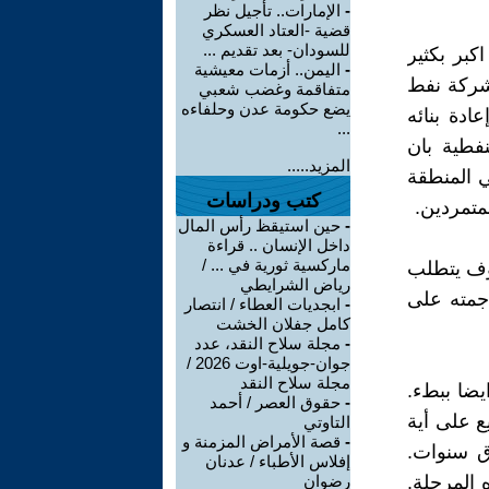
-
الإمارات.. تأجيل نظر
قضية -العتاد العسكري
للسودان- بعد تقديم ...
كبر بكثير
-
اليمن.. أزمات معيشية
شركة نفط
متفاقمة وغضب شعبي
يضع حكومة عدن وحلفاءه
ادة بنائه
...
فطية بان
المزيد.....
ي المنطقة
كتب ودراسات
متمردين.
-
حين استيقظ رأس المال
داخل الإنسان .. قراءة
ماركسية ثورية في ... /
سوف يتطلب
رياض الشرايطي
جمته على
-
ابجديات العطاء / انتصار
كامل جفلان الخشت
-
مجلة سلاح النقد، عدد
جوان-جويلية-اوت 2026 /
مجلة سلاح النقد
يضا ببطء.
-
حقوق العصر / أحمد
ع على أية
التاوتي
-
قصة الأمراض المزمنة و
ق سنوات.
إفلاس الأطباء / عدنان
المرحلة.
رضوان