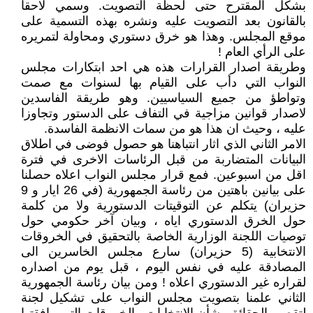
بشكل المقترح حتى لحظة التصويت. وسمي لاحقا
بالقانون بعد التصويت عليه ونشره بهذه التسمية على
موقع المجلس. وهذا هو خرق دستوري ومحاولة لتمريره
على الرأي العام !
وطريقة اصدار القرارات هذه هي احد ابتكارات مجلس
النواب التي دأب على القيام بها لسنوات مع صمت
وتواطؤ من جميع السياسيين. وهو طريقة الفاسدين
لاصدار قوانين مزاجية في التفاف على الدستور وتجاوزا
عليه ، وحيث ان هذا هو من سمات الانظمة الفاسدة.
الامر الثاني الذي اثار انتباهنا هو حصول فوضى في اطلاق
البيانات المتضاربة من قبل الرئاسات الاخرى في فترة
اقل من اسبوعين. فمع قرار مجلس النواب اعلاه حصلنا
على بيانين باهتين من رئاسة الجمهورية (في 26 ايار و 9
حزيران) يتكلم عن التوقيتات الدستورية ولا من كلمة
حول الخرق الدستوري اياه ، وبيان آخر حكومي حول
توصيات اللجنة الوزارية الخاصة بالتحقيق في الخروقات
الانتخابية (5 حزيران) سارع مجلس الخاسرين الى
المصادقة عليه في نفس اليوم ، قبل يوم من اصداره
لقراره غير الدستوري اعلاه ! ومن بيان رئاسة الجمهورية
الثاني علمنا بتصويت مجلس النواب على تشكيل لجنة