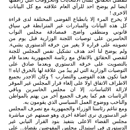
لتقصي الحقائق بشأن الانتخابات والخروقات التي رافقتها
ايضا لم يوضح احد للرأي العام علاقته مع كل البيانات
الاخرى !
لا يخرج المرء إلا بانطباع الفوضى المختلقة لدى قراءة
كل هذه البيانات والمبادرات غير المترابطة في سياق
قانوني ومنطقي واضح. فمصادقة مجلس النواب
الخاسرين على توصيات اللجنة الوزارية قبل يوم من
تصويته على قراره لا يغير من خرقه الدستوري بشيء.
ولم يوضح لنا احد هدف تشكيل نفس المجلس للجنة
لتقصي الحقائق بالاتفاق مع رئاسة الجمهورية بعدما قام
بالتصويت على خرقه الدستوري وبعدما صادق على
التوصيات الوزارية التي لم يبدُ من علاقة لها بالخرق اياه !!
فما تكون هذه الفوضى والتضارب ؟ وكان الاجدر بجميع
الاطراف الاتفاق اولا على إلغاء قرار المجلس غير الموقر
لازالة الالتباسات. إلا ان مجلس الخاسرين وباقي
الرئاسات هم كما يعرف الجميع آخر من يهتم بالمواطن
والناخب ووضوح العمل السياسي الذي يقومون به.
ومع تناغم رئاستا الوزراء والجمهورية مع تصرف المجلس
غير الدستوري نرى اضافة اخرى وهو صمتهم عن مباشرة
مجلس القضاء الاعلى بتنفيذ بنود القرار النيابي غير
الدستوري في استبدال مجلس المفوضين بقضاة... على