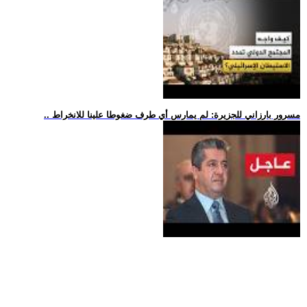
.. مسرور بارزاني للجزيرة: لم يمارس أي طرف ضغوطا علينا للانخراط