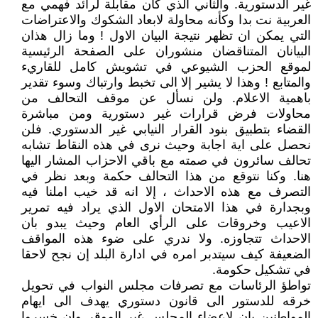
غير الدستورية. والثاني الذي كان مقابلة لرائد فهمي مع
العربية نت بدا وكأنه محاولة لابعاد الشكوك والاعتراضات
التي يمكن ان تظهر نتيجة البيان الاول ! وما زال هذان
البيانان المتناقضان منشوران على الصفحة الرئيسية
لموقع الحزب الشيوعي في تشويش كامل للقاريء
والمتابع ! وهذا لا يشير إلا الى تخبط وارتباك وسوء تقدير
باهمية الاعلام. ولن نسأل عن موقف التحالف من
محاولات فرض قرارات غير دستورية ومن مباشرة
القضاء بتطبيق بنود القرار النيابي غير الدستوري. فلن
نحصل على اية اجابة وحيث نرى في هذه النقاط تشابه
تحالف سائرون في صمته مع باقي الاحزاب المشار اليها
هنا. وكنا نتوقع من هذا التحالف حكمة وبعد نظر في
التصرف مع هذه الاحداث ، إلا انه قد خيب املنا فيه
وبجدارة في هذا الامتحان الاول الذي يراد فيه تمرير
الاعيب وخروقات على الرأي العام وحيث يبدو بان
الاحداث تتجاوزه. ولا ندري على ضوء هذه المواقف
الضعيفة كيف سيتدبر امره في ادارة البلد إن نجح لاحقا
في تشكيل حكومة.
تواطؤ الرئاسات مع تصرفات مجلس النواب في تحويل
خرقه للدستور الى قانون دستوري يهدف الى ايهام
المواطنين بان لاعضاء المجلس غير الموقر وإن خسروا