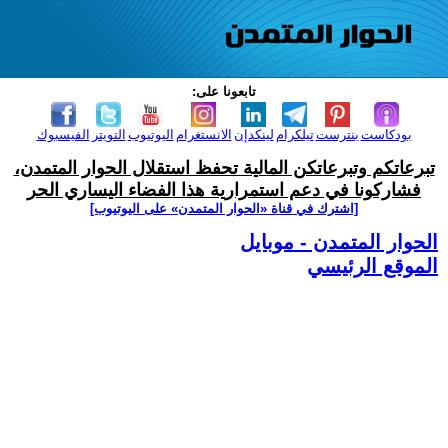
تابعونا على:
بودكاست
بنترست
تيلكرام
لينكدإن
الانستغرام
اليوتيوب
التويتر
الفيسبوك
تبرعاتكم وتبرعاتكن المالية تحفظ استقلال الحوار المتمدن،
فشاركونا في دعم استمرارية هذا الفضاء اليساري الحر
[اشترك في قناة ‫«الحوار المتمدن» على اليوتيوب]
الحوار المتمدن - موبايل
الموقع الرئيسي