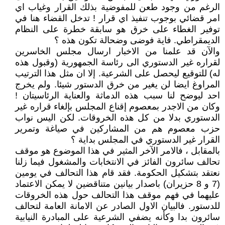
الرغم من وجود طعن للمفوضية بذلك القرار وغياب اي
امر قضائي بوجوب تنفيذ اي قرار ! تدخل القضاء هنا في
توفير الغطاء على خرق هو سابقة خطرة على النظام
الديمقراطي. فاية فوضى وضحالة تكون هذه ؟
والآن قد علمنا من الاخبار ارسال مجلس الخاسرين
لقراره غير الدستوري الى رئاسة الجمهورية (وقبول هذه
له) للتوقيع ليحصل على الشرعية. إلا ان مثل هذا الترتيب
المراوغ ايضا لن يغير من خرق الدستور شيئا. ولم يخرج
احد ليوضح لنا سبب هذه الدماثة والعناية الرئاسيتان !
وكان من الاجدر بمعصوم إقناع المجلس بإلغاء قراره غير
الدستوري بدلا من كل هذه الخروقات. لكن اليس نواب
حزب معصوم هم من المشاركين في صياغة وتمرير
القرار غير الدستوري في المجلس بداية ؟
بالمقابل ، فالامر الآخر المثير في هذا الموضوع هو موقف
تحالف سائرون الفائز في الانتخابات والمشغول فيما زلنا
نعتقد بتشكيل الحكومة. فقد قام هذا التحالف في يومين
(7 و 8 حزيران) باصدار بيانين متناقضين لا يمكن الاعتماد
عليهما في فهم موقف هذا التحالف حول هذه الخروقات
للدستور. فالبيان الاول الصادر عن الامانة العامة لتحالف
سائرون بدا وكأنه يضفي الشرعية على المبادرة النيابية