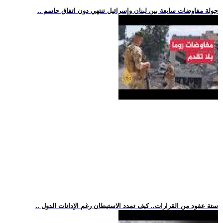
.. جولة مفاوضات سابعة بين لبنان وإسرائيل تنتهي دون اتفاق حاسم
.. ستة عقود من القرارات.. كيف تمدد الاستيطان رغم الإدانات الدول