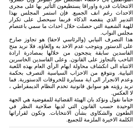
الانتخابات قدرة واوراقا يستطيعون التأثير بها على مجرى
الاحداث رغم انف الجميع. فإن استمر المجلس بهذا
التدبير الذي ينقصه الذكاء فربما سيحصل على تكرار
للهبة الشعبية التي حصلت خلال احداث ما سمي باعتصام
مجلس النواب.
هذا التصرف النيابي (والرئاسي لاحقا) هو تجاوز صارخ
على الدستور ويتوجب عدم الاخذ به وإلغاؤه. فلا نريد منح
الفاسدين سابقة ينجحون من خلالها بمصادرة ارادة
الناخب بالتجاوز على القانون. وعلى الفاسدين الخاسرين
الانتباه الى انكشاف محاولة ايهام الرأي العام بهذه اللعبة
النيابية. ونتوقع من الاحزاب السياسية التصرف بحكمة
وعدم الانجرار الى اية مسايرة للخروقات الدستورية. فما
نريد رؤيته هو سوابق قانونية تخدم النظام الديمقراطي ،
لا العكس.
ختاما نقول ونؤكد بان الهيئة القضائية للمفوضية هي الجهة
الوحيدة حسب القانون التي لديها صلاحية النظر في
الطعون والشكاوى بشأن الانتخابات. وتكون لقراراتها
الكلمة الاخيرة الملزمة للجميع.