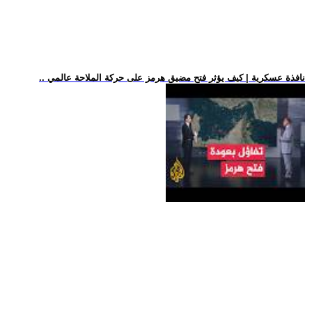
.. نافذة عسكرية | كيف يؤثر فتح مضيق هرمز على حركة الملاحة عالمي