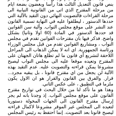
بنص قانون التعديل الثالث هذا رأسا وبغضون بضعة ايام
من مرحلة المقترح الذي اتى من القانونية النيابية الى
مرحلة القراءات فالتصويت النهائي دون التقيد بالآلية التي
حددها الدستور ، ليطلقوا عليه في النهاية تسمية القانون
عند النشر على موقع مجلس النواب. وآلية سن القوانين
قد حددها الدستور في المادة (60 اولا وثانيا) بشكل
واضح. فذكر فيها بان مقترحات القوانين تقدم في مجلس
النواب ، ومشاريع القوانين تقدم من قبل مجلس الوزراء
ورئاسة الجمهورية. اي انه لا يمكن الذهاب الى المراحل
اللاحقة لتشريع أي قانون ما لم تطلع هاتان الجهتان على
المقترح وتعيده موقعا عليه الى مجلس النواب ليصبح
مشروعا يمكن قراءته والتصويت عليه. عدم التقيد بهذه
الآلية لن يجعل من اي مقترح قانونا ، بل يبقيه مجرد...
قرار. والفرق بين القانون والقرار هو ان الاول يكون
ملزما في التطبيق ، على عكس الثاني.
وهذا هو ما تأكد لنا من خلال البحث في تواريخ مقترح
القانون على موقع مجلس النواب. إذ وجدنا بانه لم يجر
إرسال مقترح القانون الى الجهات المخولة دستوريا
لتعيده الى المجلس غير الموقر مشروعا لاكمال قراءته
ليصبح قانونا بعد التصويت. إنما احتفظ به رئيس المجلس