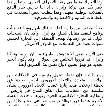
لهذا التحرك مثلما هي رغبة الأطراف الاخرى. ويتعلق هذا
الأمر بكل من تركيا وإيران ، إذ اننا ندرس خيار الدفع
بالعملات الوطنية معهم. وهذا يتطلب بعض التعديلات في
القطاعات المالية والاقتصادية والمصرفية ".
بعد أسبوعين من ذلك ، اعلن نوفاك بان روسيا قد هيأت
برنامج للنفط مقابل السلع مع إيران وأكد بأن الشحنات
الأولى قد تم ارسالها. تهدف الصفقة إلى التجارة لخمس
سنوات بعيدا عن التعاملات مع الدولار الأمريكي.
حتى الآن ، ينبغي الا يندهش القاريء من ان روسيا وتركيا
وإيران قد قرروا التخلص من الدولار . وقد يكون الخبر
الجديد هو تهيؤ الصين لاتباع نفس هذا الطريق أيضا.
ومع ذلك ، فإن نقطة تحول رئيسية في العلاقات بين
الولايات المتحدة والاتحاد الأوروبي ليست بعيدة عن
لحظة الإعلان. فبعد إثارة غضب الاتحاد الأوروبي بشأن
سلسلة من الاتفاقات مثل اتفاق المناخ في باريس ،
واتفاقية التجارة الاطلسية الحرة وغيرها ، جاءت القشة
الأخيرة عندما قرر دونالد ترامب بعد اثني عشر عامًا من