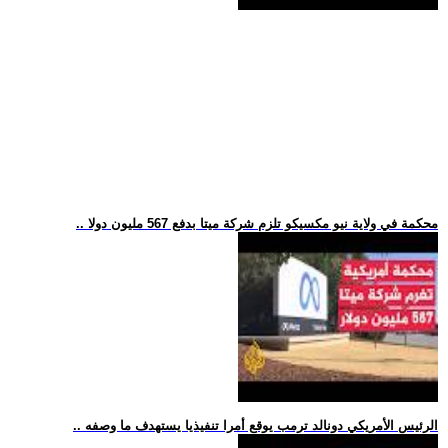
.. محكمة في ولاية نيو مكسيكو تلزم شركة ميتا بدفع 567 مليون دولا
.. الرئيس الأمريكي دونالد ترمب يوقع أمرا تنفيذيا يستهدف ما وصفه