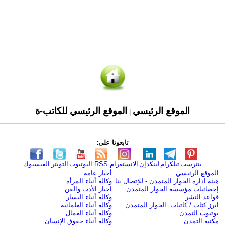
الموقع الرئيسي
الموقع الرئيسي للكاتب-ة
|
تابعونا على:
بنترست
تيلكرام
لينكدإن
الانستغرام
RSS
اليوتيوب
التويتر
الفيسبوك
الموقع الرئيسي
أخبار عامة
هيئة ادارة الحوار المتمدن - للإتصال بنا
وكالة أنباء المرأة
إحصائيات مؤسسة الحوار المتمدن
اخبار الأدب والفن
قواعد النشر
وكالة أنباء اليسار
ابرز كتاب / كاتبات الحوار المتمدن
وكالة أنباء العلمانية
يوتيوب التمدن
وكالة أنباء العمال
مكتبة التمدن
وكالة أنباء حقوق الإنسان