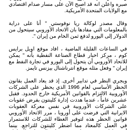
صبره واعلن انه قد اصبح الآن على مسار صدام اقتصادي
مع الولايات المتحدة الأمريكية.
وقال مصدر لوكالة ريا نوفوستي " أنا على دراية
بالمعلومات التي مفادها بان الاتحاد الأوروبي سيتحول من
الدولار إلى اليورو لدفع ثمن الخام من إيران ".
في الساعات القليلة الماضية ، افاد موقع اويل برايس
كوم ، مركز اخبار قطاع الصناعة النفطية بأنه " يمكن
للاتحاد الأوروبي أن يتحول إلى اليورو في تجارة النفط مع
إيران " وفعل مثله موقع انترناشنال بيزنس تايمز.
ويجري النظر في تدابير أخرى. إذ قد يعاد العمل بقانون
الحظر الأساسي لعام 1996 الذي يحظر على الشركات
الأوروبية الالتزام بالقوانين الأمريكية خارج الحدود. فقبل
عشرين عاماً ، عندما هددت إدارة كلينتون بفرض عقوبات
على الشركات الأوروبية في نفس معركة العقوبات
الايرانية التي فرضت على أوروبا ، مرر الاتحاد الأوروبي
قوانين الحظر هذه لتوفير الغطاء للشركات للاستمرار
في العمل كالمعتاد مما اضطر كلينتون للتراجع. بينما