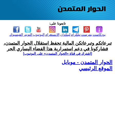
تابعونا على:
بودكاست
بنترست
تيلكرام
لينكدإن
الانستغرام
اليوتيوب
التويتر
الفيسبوك
تبرعاتكم وتبرعاتكن المالية تحفظ استقلال الحوار المتمدن،
فشاركونا في دعم استمرارية هذا الفضاء اليساري الحر
[اشترك في قناة ‫«الحوار المتمدن» على اليوتيوب]
الحوار المتمدن - موبايل
الموقع الرئيسي