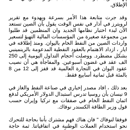
الإطلاق.
وقد جرت متابعة هذا الأمر بسرعة وبهدوء مع تقرير
لرويترز في آذار في نفس الوقت يقول بأن الصين تستعد
الآن لبدء اختبار نظامها الجديد وان المنظمين قد طلبوا
من مجموعة صغيرة من المؤسسات المالية التهيؤ لتسعير
واردات الصين من النفط الخام باليوان. ومنذ إطلاقه في
ايار ، ازداد الاهتمام بالعقود النفطية المدعومة بالرينمينبي
بشكل مضطرد. ووصلت أحجام التداول اليومية إلى 250
الف عقد في غضون أسبوعين. والمفاجأة هي أن نصيب
عقود اليوان في التجارة العالمية قد قفز إلى 12 من 8
بالمئة قبل ثمانية أسابيع فقط.
بعد ذلك ، افاد مصدر إخباري في صناعة النفط والغاز في
9 نيسان بأن روسيا تدرس استبدال الدولار الأمريكي لدفع
اثمان النفط الخام في صفقات مع تركيا وإيران حسب
قول وزير الطاقة الكسندر نوفاك.
فوفقا لنوفاك " فان هناك فهم مشترك بأننا بحاجة للتحرك
نحو استخدام العملات الوطنية في اتفاقياتنا. ثمة حاجة