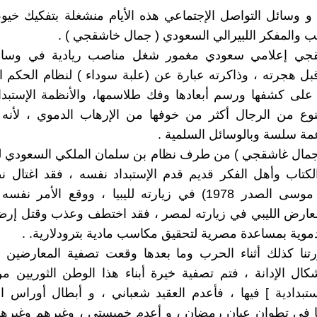
م و وسائل التواصل الإجتماعي هذه الأيام منشغلة بتفكيك خي
اتب والمفكر اللبيرالي السعودي ( جمال خاشقجي ) .
ي إعلامي سعودي مغمور شغل مناصب ريادية في وسائل 
ل هجرته ، وذاكرته عبارة عن (علبة سوداء ) لنظام الحكم 
 على كشفها ورسم أبعادها وفك طلاسمها، والأنظمة الإستبد
وع من الرجال أكثر من خوفها من الإرهاب الدموي ، لأنه ي
عمة سلسة وبالوسائل السلمية .
 (جمال غاشقجي ) من طرف نظام بن سلمان الملكي السعودي ل
الكتاب وأهل الفكر قديم قدم الإستبداد نفسه ، فقد اغتال 
القذافي ( موسى الصدر 1978) في زيارته لليبيا ، ووقع الأم
لمعارض الليبي في زيارته لمصر ، فقد اختطف وعذب وقتل إرض
دموية بمساعدة مصرية لتحقيق مكاسب مادية بترودلارية. .
تنا كذلك أثناء الحرب وما بعدها وقعت تصفية المعارضين ا
ال الإدانة ، فتم تصفية خيرة أبناء هذا الوطن الثوريين 
ستبدادية ] فيها ، فأعدم العقيد شعباني ، و أبطال أوراس ا
 في تطوان عبان رمضان ، و أعدم خميستي ، وغيرهم وغيرهم 