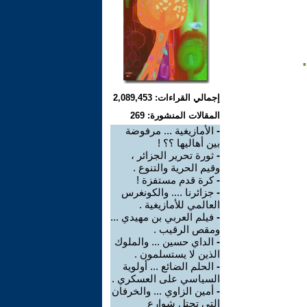
إجمالي القراءات: 2,089,453
المقالات المنشورة: 269
-
الأمازيغية ... مرفوضة
بين أهاليها ؟؟ !
-
ثورة تحرير الجزائر ،
وقيم الحرية والتنوع .
-
كرة قدم مستفزة !
-
جزائرنا .... والكونغرس
العالمي للأمازيغية .
-
فيلم العربي بن مهيدي ...
ومقص الرقيب .
-
الداي حسين ... والملوك
الذين لا يستسلمون .
-
الحلم الضائع ... أولوية
السياسي على العسكري .
-
أمين الزاوي ... والخرفان
التي تحتل شوارع