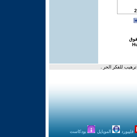
رهيب للفكر الحر .
فليبورد
الموبايل
بودكاست