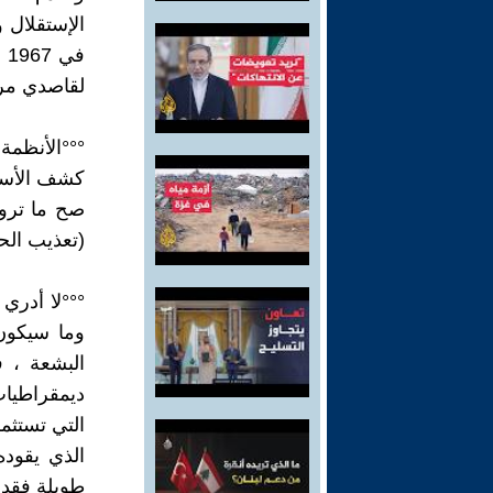
ف
لقاصدي مربا
°°°الأنظمة 
كشف الأسرا
صح ما تروج
(تعذيب الح
°°°لا أدري
وما سيكون 
البشعة ، فق
ديمقراطيات 
التي تستثم
الذي يقود
طويلة فقد 