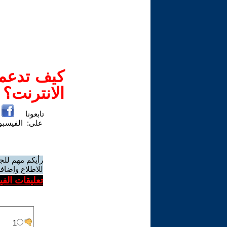
كيف تدعم-
الانترنت؟
تابعونا
على:
الفيسب
رأيكم مهم للج
للاطلاع وإضافة
تعليقات الف