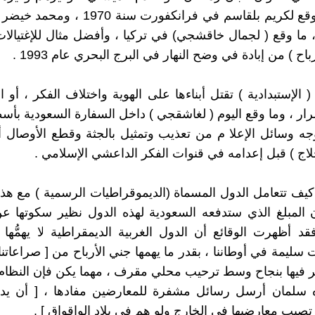
الإستقلال وقع لكريم بلقاسم في فرانكفورت سنة
ي 1967 ، ما وقع ( لجمال خاقشجي) في تركيا ، وأفضل مثال للإغتيالا
ح ) من إبادة في وضح النهار في البرج البحري عام 1993 .
( الإستبدادية ) تقتل أبناءها على الهوية واختلاف الفكر ، أو
ر ، وما وقع اليوم ( لغاشقجي ) داخل السفارة السعودية بأس
ه وسائل الإعلا م من تعذيب وتمثيل بالجثة وقطع الأوصال أ
لاج ) قبل إعدامه في قنوات الفكر الداعشي الإسلامي .
 كيف تتعامل الدول المسماة (الديموقراطيات الرسمية ) مع هذا
المبلغ الذي ستدفعه السعودية لهذه الدول نظير سكوتها عن
د أظهرت الوقائع أن الدول الغربية الديمقراطية لا يهمُّها بت
سليمة في أوطاننا ، بقدر ما يهمها جني الأرباح من [ صراعاتنا 
ر فيها بنجاح وسط ترحيب محلي مقرف ، مهما يكن فإن النظا
ه سلمان أرسل رسائل مشفرة للمعارضين مفادها ، [ أن يد 
تصيب معارضيها في الخارج ولو هم في بلاد الواقواق ] .