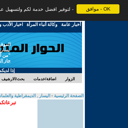
موافق - OK
لتوفير افضل خدمة لكم ولتسهيل عملي
أخبار عامة
-
وكالة أنباء المرأة
-
اخبار الأدب و
الموقع
يسارية
"من أج
حاز ال
إذا لديك
الزوار
اضافة/خدمات
بحث/الارشيف
الصفحة الرئيسية
-
اليسار , الديمقراطية والعلم
تبرعاتكم