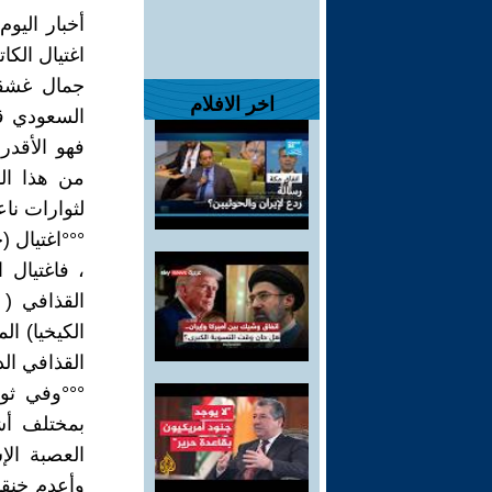
أخبار اليو
اغتيال الك
جمال غشقج
اخر الافلام
السعودي قب
فهو الأقدر
من هذا الن
لثوارات نا
°°°اغتيال
، فاغتيال 
الكيخيا) ا
القذافي ال
°°°وفي ثور
بمختلف أشك
العصبة الإ
وأعدم خنقا