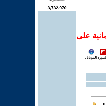
3,732,970
انية على
يبورد
الموبايل