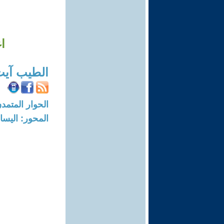
ا
الطيب آي
الحوار المتمدن-العدد: 6016 - 18
المحور: اليسا