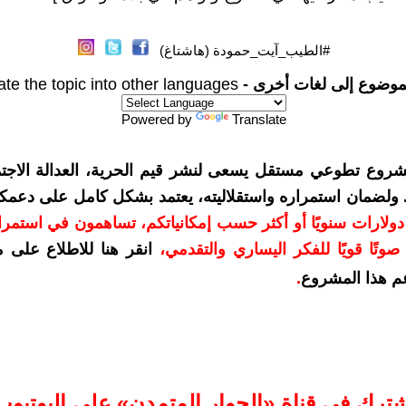
#الطيب_آيت_حمودة (هاشتاغ)
موضوع إلى لغات أخرى -
ate the topic into other languages
Powered by
Translate
شروع تطوعي مستقل يسعى لنشر قيم الحرية، العدالة الاجتم
. ولضمان استمراره واستقلاليته، يعتمد بشكل كامل على دعمك
دعمكم بمبلغ 10 دولارات سنويًا أو أكثر حسب إمكانياتكم، تساهمون في استم
وتًا قويًا للفكر اليساري والتقدمي
،
انقر هنا للاطلاع على 
م هذا المشروع
.
شترك في قناة «الحوار المتمدن» على اليوتيوب