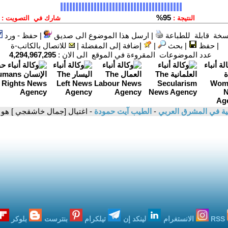
سخة قابلة للطباعة
|
ارسل هذا الموضوع الى صديق
|
حفظ - ورد
|
حفظ
|
بحث
|
إضافة إلى المفضلة
|
للاتصال بالكاتب-ة
عدد الموضوعات المقروءة في الموقع الى الان :
4,294,967,295
انية في المشرق العربي
-
الطيب آيت حمودة
- اغتيال [جمال خاشقجي ] هو ت
RSS
الانستغرام
لينكد إن
تيلكرام
بنترست
بلوكر