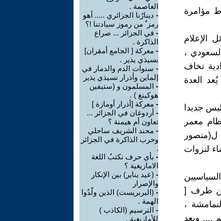
العاصمة .
وط مؤامرة
-
دينارُنا الجزائري ..... أهو
رمز ٌ من رموز سيادتنا !؟
-
في الجزائر ... صراع
الإعلام
الذاكرة .
-
معركة [ الجامع أمقران]
السعودي ،
بسيذي يذير .
ادية تخاف
-
سنوات الدم والدمار في
إلماين وأذرار نسيذي يذير
ُعد العدة
-
المسلمون و (ستيفين
هوكينغ ) .
-
معركة [أذرار أومازة ]
يس جديدا
-
أردوغان في الجزائر ...
نظام معمر
تعاون أم هيمنة ؟
-
محند الشريف ساحلي
ر نفسه ل(منصور
وحرب الذاكرة في الجزائر
اء لنزوات
.
-
بأي حرف نكتبُ اللغة
الامازيغية ؟
-
(عيد يناير) بين الإنكار
لسياسيين
والإصرار
من طرف [
-
(البربريست) الذين ولّدُوا
الهمة .
لنمامشة ،
-
الترسيم (الكاذب )
.... وبعد
للأمازيغية .