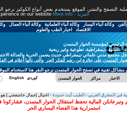
ة التصفح والنشر، الموقع يستخدم بعض أنواع الكوكيز نرجو النق
More info - المزيد
experience on our website
الفن
-
وكالة أنباء اليسار
-
وكالة أنباء العلمانية
-
وكالة أنباء العمال
-
وكا
الاقتصاد
-
اخبار الطب والعلوم
 الرئيسي لمؤسسة الحوار المتمدن
، علمانية، ديمقراطية، تطوعية وغير ربحية
ل مجتمع مدني علماني ديمقراطي حديث يضمن الحرية والعدالة الاجتم
حوار المتمدن على جائزة ابن رشد للفكر الحر والتى نالها أعلام في الفك
م مشاكل تقنية في تصفح الحوار المتمدن نرجو النقر هنا لاستخدام الموقع
كوردي
English
الاخبار
مراكز
الحوار المتمدن
انية في المشرق العربي
-
الطيب آيت حمودة
- اغتيال [جمال خاشقجي ] هو ت
 وتبرعاتكن المالية تحفظ استقلال الحوار المتمدن، فشاركونا 
استمرارية هذا الفضاء اليساري الحر