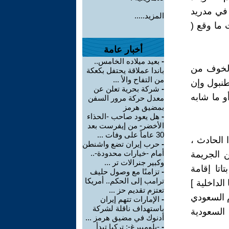
 1970 ، ومحمد خيضر في مدريد
المزيد.....
ت ما وقع (
أخبار عامة
-
بعيد ميلاده الخامس..
 الخوف من
باندا عملاقة يحتفل بكعكة
من التفاح والأ ...
طنبول وإن
-
شركة بحرية تعلن عن
و ما شابه
معدل حركة مرور السفن
بمضيق هرمز
-
هل يعود صاحب -الحذاء
الأخضر- من إيفرست بعد
30 عاماً على وفات ...
 الحادث ،
-
حرب إيران تضع واشنطن
أمام -خيارات محدودة-..
 الجريمة
وكبير جنرالات تر ...
اتا إقامة
-
تزامنًا مع وصول حليف
ترامب إلى الحكم.. أمريكا
الداخلية ]
تعتزم تقديم حز ...
م السعودي
-
الإمارات تتهم إيران
باستهداف ناقلة لشركة
السعودية
أدنوك في مضيق هرمز ...
-
-بلومبيرغ-: تركيا تبدأ