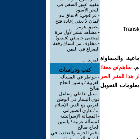
بتقييد عبور السفن في
البحر الأسود
-
عراقجي: الاتفاق مع
عُمان لا يعني إعادة فتح
مضيق هرمز
Transl
-
مشاهد تنشر لأول مرة
لمجتبى خامنئي (فيديو)
-
مخاوف من اتساع رقعة
الصراع في اليمن
اعية، والمساواة
المزيد.....
م.
ساهم/ي معنا!
كتب ودراسات
رار هذا المنبر الحر
-
خواطر في المسألة
العربية / ياسين الحاج
معلومات التحويل
صالح
-
سبل تعاطي وتفاعل
قوى اليسار في الوطن
العربي مع الدين الإسلام
... / غازي الصوراني
-
المسألة الإسرائيلية
كمسألة عربية / ياسين
الحاج صالح
-
قيم الحرية والتعددية في
الشرق العربي / رائد