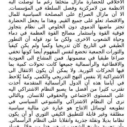
الاخلاقي للحضارة مازال متخلفا رغم ما توصلت اليه
الانظمة من لامركزية وفصل السلطة في المؤسسات,
الا أن مازال الصراع على المصلحة السياسية للمال
والاقتصاد تعلو على جميع القيم, وهذا ما يجعل الحضارة
تجتر ماضيها الدموي دون الخلوص الى نظام يتجاوز
فوقية القوة واستثمار مصالح القوة العظمة في دماء
وحياة الشعوب الاخرى. ولكن ما نود قوله أن التطور
الطبقي في التاريخ كان تدريجيا وكميا ولم يكن كيفيا
والثورات الجمعية تخضع لنفس المفهوم أيضا كونها تخفي
صراعا طبقيا في مضمونها, فمن المشاع الى العبودية
والاقطاعية والرأسمالية جميعها كانت تحولات كمية بما
فيها الحركات الثورية, ولا يمكن أن يكون الانتقال الى
الاشتراكية إلا بنفس النهج التدريجي والكمي, وكما يُلاحظ
في أيامنا هذه أن الدول الرأسمالية المتقدمة أخذت
تقترب كثيرا من أفضل ما يصبو النظام الاشتراكي اليه
على المستوى الاجتماعي والحقوقي للانسان, وبالتالي
نرى أن النظام الاشتراكي والشيوعي السياسي في
تطويعه لوسائل الانتاج هو عبارة عن مثالية سياسية
مطلقة وغير قابلة للتطبيق الكيفي الثوري أو أن يكون
نظاما بديلا ونقلة جذرية وانقلابا على النظام الرأسمالي,
وأن تجربة وتاريخ الشعوب تبرهن هذا من خلال فساد