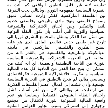
تطبيقه لانه غير قابل للتطبيق الواقعي كما أتت به
النظرية السياسية بمفهومه الثوري, وبالتالي يجب التفرقة
بين الفلسفة الماركسية كفكر وارث انساني عميق
ونموذج فلسفي ونهج مادي وتاريخي وفلسفي عظيم
للنقد والتفكير وبين اخفاق الاشتراكية والشيوعية
السياسية والثورية التي أملت بأن تكون النقلة النوعية
التي تمثل هذا الفكر وتنتقل بالمجتمع البشري ثوريا الى
تاريخ غير طبقي جديد, فبالقدر المادي الذي هو عليه
المنتج الفكري والفلسفي الماركسي في ماديته
الديالكتيكة والتاريخية والفلسفية هي بالقدر ذاته من
المثالية في النظرية الاشتراكية والشيوعية السياسية
الثورية من الناحية التطبيقية والعملية, اي انه كيف من
الممكن ان ينتج هذا القدر من المادية كل هذه المثالية
السياسية والفكرية, فالاشتراكية الشيوعية فكراقتصادي
وسياسي مثالي لم ينجح بالتطبيق في التجربة السياسية
الجمعية وأدى فشله إلى اهمال أعظم الفلسفات الفكرية
التي ارتطبت به, وبالتالي كان من أهم أسباب فشل
واخفاق النظام الشيوعي اقتصاديا وسياسيا هو عدم
واقعية المثالية الشيوعية الثورية للانتقال من مجتمع
برجوازي إلى اشتراكي بسبب تجاوز العوامل المادية