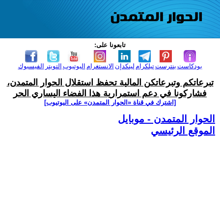
تابعونا على:
بودكاست
بنترست
تيلكرام
لينكدإن
الانستغرام
اليوتيوب
التويتر
الفيسبوك
تبرعاتكم وتبرعاتكن المالية تحفظ استقلال الحوار المتمدن،
فشاركونا في دعم استمرارية هذا الفضاء اليساري الحر
[اشترك في قناة ‫«الحوار المتمدن» على اليوتيوب]
الحوار المتمدن - موبايل
الموقع الرئيسي