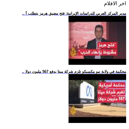
اخر الافلام
.. مدير المركز العربي للدراسات الإيرانية: فتح مضيق هرمز يتطلب أ
.. محكمة في ولاية نيو مكسيكو تلزم شركة ميتا بدفع 567 مليون دولا