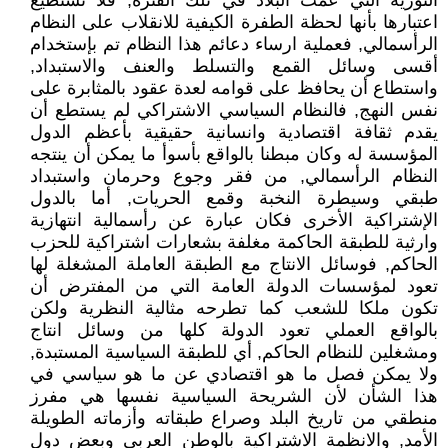
الثورية التي عمت البلاد في تلك الفترة, فلا نستطيع
اعتبارها بأنها لحظة الطفرة الكيفية للانقلاب على النظام
الرأسمالي, فعملية ارساء دعائم هذا النظام تم بإستخدام
أقسى وسائل القمع والتسلط والعنف والاستبداد,
واستطاع أن يحافظ على قوامه لعدة عقود بالمثابرة على
نفس النهج, فالنظام السياسي الاشتراكي لم يستطع أن
يقدم ثقافة اقتصادية وانسانية حقيقية بأعظم الدول
المؤسسة له وكان مبطنا بالواقع بأسوأ ما يمكن أن ينتجه
النظام الرأسمالي, من فقر وجوع وحرمان واستبداد
طبقي وسيطرة النخبة وقمع الحريات, أما بالدول
الإشتراكية الأخرى فكان عبارة عن رأسمالية انتهازية
وارثية للطبقة الحاكمة مغلفة بشعارات اشتراكية للحزب
الحاكم, فوسائل الانتاج مع الطبقة العاملة المشغلة لها
تعود لمؤسسات الدولة العامة التي من المفترض أن
تكون ملكا للشعب كما تطرحه مثالية النظرية ولكن
بالواقع العملي تعود الدولة كلها من وسائل انتاج
ومشغلين للنظام الحاكم, أي للطبقة السياسية المستبدة,
ولا يمكن فصل ما هو اقتصادي عن ما هو سياسي في
هذا الشأن لأن الشريحة السياسية نفسها هي مفرز
منطقي من تاريخ البلد وصراع طبقاته وأزماته الطويلة
الأمد, والانظمة الاشتراكية بالوطن العربي وبعض دول