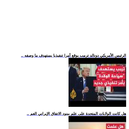
.. الرئيس الأمريكي دونالد ترمب يوقع أمرا تنفيذيا يستهدف ما وصفه
.. هل كانت الولايات المتحدة على علم ببنود الاتفاق الإيراني العم