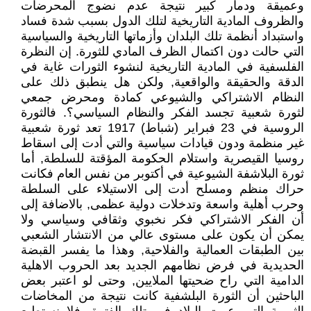
وعميقة ودمار كبير نتيجة عدم نضوج المحرضات
والظروف المادية التاريخية لتلك الدول بسبب شدة فساد
واستبداد أنظمة تلك البلدان وأزماتها التاريخية والسياسية
التي حالت دون اكتمال الظرف المادي للثورة. إن النظرة
الفلسفية في المادية التاريخية لنشوء الثورات غاية في
الدقة والحقيقة والواقعية, ولكن هل ينطبق ذلك على
النظام الاشتراكي والشيوعي كمادة ومحرض جمعي
لثورة شعبية تجسد الفكر والنظام السياسي؟. فالثورة
الروسية في 23 فبراير (شباط) 1917 تعد ثورة شعبية
غير منظمة ودون قيادات سياسية والتي أدت إلى اسقاط
روسيا القيصرية واستلام الحكومة المؤقتة للسلطة, أما
ثورة البلاشفة الشيوعية في أكتوبر من نفس العام فكانت
حراك منظم ومسلح أدت إلى الاستيلاء على السلطة
وحرب أهلية واسعة وتدخلات دولية عظمى, بالاضافة إلى
أن الفكر الاشتراكي فكر نخبوي وثقافي وسياسي ولا
يمكن أن يكون على مستوى عالي من الانتشار الشعبي
بين الطبقات العمالية والفلاحية, وهذا ما يفسر القبضة
الحديدية في فرض نظامهم الجديد بعد الحروب الاهلية
الدامية التي راح ضحيتها الملايين, وحتى لو اعتبر بعض
الباحثين أن الثورة البلشفية كانت نتيجة من المخاضات