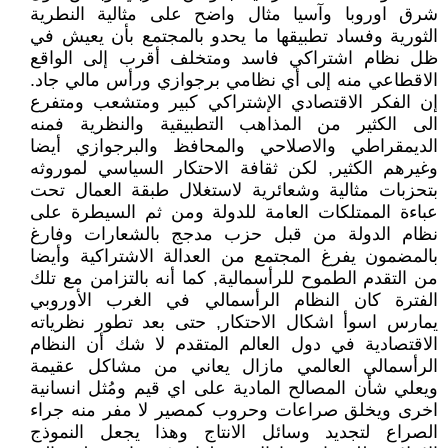
شرق اوروبا وآسيا مثال واضح على مثالية النطرية
الثورية وفساد تطبيقها ما يحدو بالمجتمع بأن يعيش في
ظل نظام اشتراكي فاسد ومتخلف أقرب إلى الواقع
الاقطاعي منه إلى أي نظامي برجوازي ورأس مالي جاد.
إن الفكر الاقتصادي الإشتراكي كبير ومتشعب ومتفرع
الى الكثير من المذاهب التطبيقية والنظرية فمنه
الديمقراطي والاصلاحي والمحافظ والبرجوازي أيضا
وغيرهم الكثير, لكن ثقافة الاحتكار السياسي لموروثه
بتحزبات مثالية وشعائرية لاستغلال طبقة العمال تحت
عباءة الممتلكات العامة للدولة ومن ثم السيطرة على
نظام الدولة من قبل حزب مدجج بالشعارات وفارغ
بالمضمون يفرغ المجتمع من العدالة الاشتراكية وأيضا
من التقدم الطموح للرأسمالية, كما أنه بالتزامن مع تلك
الفترة كان النظام الرأسمالي في الغرب الأوروبي
يمارس اسوأ اشكال الاحتكار, حتى بعد تطور نظرياته
الاقتصادية في دول العالم المتقدم لا شك أن النظام
الرأسمالي العالمي مازال يعاني من مشاكل عقيمة
ويعلي شأن المصالح المادية على اي قيم ومُثل انسانية
اخرى ويخلق صراعات وحروب كمصير لا مفر منه جراء
الصراع لتجديد وسائل الانتاج وهذا يجعل النموذج