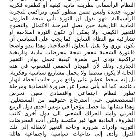
النظام الرأسمالي بطريقة مادية كيفية أو كطفرة فكرية
ثورية جديدة وليس ضمن منظور كمي وتراكمي للتجربة
الرأسمالية, فهو يقول ان الثورة تأتي نتيجة الظروف
المادية التاريخية حين تصل لمرحلة الاكتمال والنضوج
للتغيير الكيفي, ولا يمكن أن تكون الثورة اصلاحية او
تشاركية مع النظام السابق, كما يجب على السياسي أن
يكون ثوري ولا يقبل بالحلول الاصلاحية, وهذا يبدو واضحا
فالثورة الشعبية تنفجر نتيجة محرضات مادية وتاريخية
تراكمية تؤدي الى طفرة كيفية تحمل بوادر التغيير
الجذري, وذلك لأن الهيجان الجمعي للشعوب في هذه
الحالة لا يكون منظما ولا يحمل مشاريع سياسية وفكرية,
بل إنه سخط عظيم على واقع مرير حانت لحظة انهيار
دعائمه, كما أنه يأتي معبرا عن ضرورة اقتصادية ومرحلة
تطور لنظام اجتماعي واقتصادي معين تحرض
المستضعفين على استرجاع حقوقهم من المستغلين,
وهذا مشابها لما حصل مؤخرا في تونس احدى دول الربيع
العربي وامتد الحراك الشعبي الى دول أخرى كانت
الظروف المادية فيها غير مكتملة ولكن أدت المحرضات
الثورية وادراك ضرورة وحاجة التغيير لانتقاله إلى تلك
الدول وأدى إلى تداعيات سياسية واجتماعية هائلة