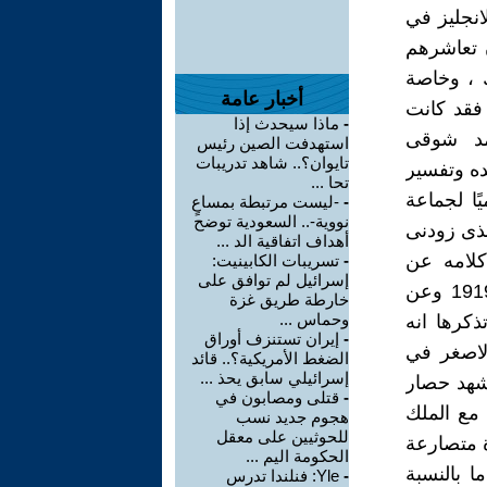
انجليز في
 تعاشرهم
 ، وخاصة
أخبار عامة
 فقد كانت
-
ماذا سيحدث إذا
حمد شوقى
استهدفت الصين رئيس
تايوان؟.. شاهد تدريبات
ده وتفسير
تحا ...
ا لجماعة
-
-ليست مرتبطة بمساعٍ
نووية-.. السعودية توضح
لذى زودنى
أهداف اتفاقية الد ...
كلامه عن
-
تسريبات الكابينيت:
إسرائيل لم توافق على
مصطفي كامل ومحمد فريد بشكل خاص وعن اعتقاله هو في ثورة 1919 وعن
خارطة طريق غزة
وحماس ...
ذكرها انه
-
إيران تستنزف أوراق
 الاصغر في
الضغط الأمريكية؟.. قائد
إسرائيلي سابق يحذ ...
مشهد حصار
-
قتلى ومصابون في
 مع الملك
هجوم جديد نسب
للحوثيين على معقل
ة متصارعة
الحكومة اليم ...
ا بالنسبة
-
Yle: فنلندا تدرس