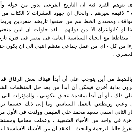
ذى يتوهم الفرد فيه ان التاريخ الفرعى يدور من حوله وأ
" لاقيمة لغيرهم . والحال ان جهود العشرات لا الكتاب من 
واقف ومحددى الخط هم من صنعوا تاريخه منفردين وربما ل
ئا لو كانواعراة الا من ذواتهم . لقد حاولت ان ابين منحن
تقاطعا مع الحياة السياسية العامة فى مصر فى فترة تاريخ
ا من كل - اى من عمل جماعى منظم انتهى الى ان يكون حز
لمصرى .
بالضبط من أين يتوجب على أن أبدأ فهناك بعض الرفاق قد ب
خرون بداية أخرى فيمكن أن أبدأ من بعد حل المنظمات الشي
ما تلي ذلك ، أو أن أبدأ بمقدمة تتعلق بتكويني ، والمؤثرات التى 
وعيي وربطتني بالعمل السياسي وما إلى ذلك حسبما ترون
ار الثانى اسمي سعيد محمد علي العليمي وولدت في الأول من 
بالقاهرة فى واحد من الأحياء الشعبية ، وعملت محاميا ومستشار
تفرغ حاليا للترجمة والبحث . اعتقد ان من الأشياء الاساسية ا