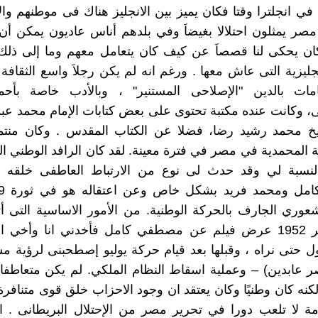
في انجلترا وقتا فكان يميز بين الانجليز هناك فى موطنهم وال
ر يمثلون احتلالا بغيضاَ وفي بلدهم أناس عاديون يمكن أن
كان يحكى لنا قصصاَ عن كيف كان يتعامل معهم وما إلى ذلك
نجليزية التى عاش معها . ورغم انه لم يكن رجلاَ واسع الثقافة
امات بالدين "الإصلاحى المستنير" ، وبالأدب خاصة بأ
، وكانت عنده مكتبة تحتوى على بعض كتابات الإمام محمد عب
يخ محمد رشيد رضا، فضلا عن الكتاب المقدس . وكان منتميً
ة المحمدية في مصر في فترة معينة. لقد كان الرافد الوطني ا
النسبة لي وقد حدث لى نوع من الارتباط العاطفى خلقه 
شعوري الجارف بالحركة الوطنية. من الأمور الاساسية التى أت
في ديسمبر 1952 عرض فيلم عن مصطفي كامل فأخدني انا وأخي
ل حتى نراه ، وقبلها بعد قيام حركة يوليو إصطحبنى لرؤية 
 عابدين) – وعملية اسقاط النظام الملكي. لم يكن متعاطفا
ولكنه كان وطنيًا وكان يعتقد ان وجود الاحزاب خلق قوى متنافر
ة لا تلعب دورا في تحرير مصر من الإحتلال البريطانى . ام