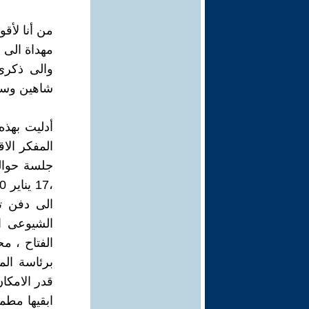
من أنا لأقو
مهداة الى ا
والى ذكرى
شاهين وسع
أدليت بهذه
المفكر الا
الى دفن ت
الشيوعى ا
الفتاح ، م
برئاسة الم
قدر الامكا
ابقيها مطم