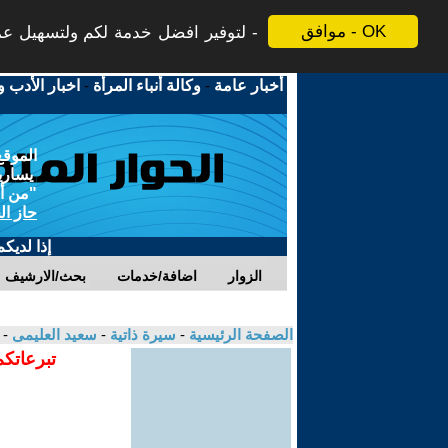
موافق - OK
لتوفير افضل خدمة لكم ولتسهيل عملي
أخبار عامة
-
وكالة أنباء المرأة
-
اخبار الأدب و
الموقع
يسارية
"من أج
حاز ال
إذا لديك
الزوار
اضافة/خدمات
بحث/الارشيف
الصفحة الرئيسية
-
سيرة ذاتية
-
سعيد العليمى
- 
تبرعاتكم