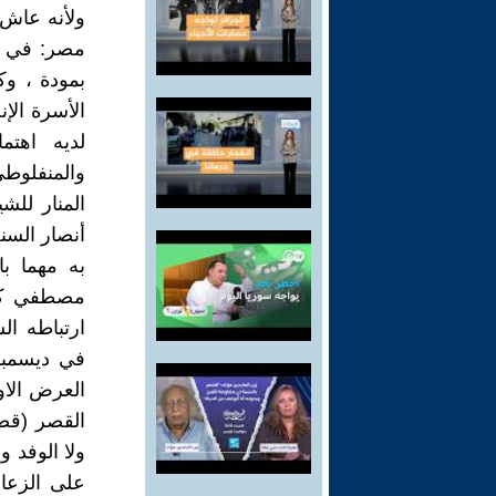
ولأنه عاش 
مصر: في مص
بمودة ، و
الأسرة الإ
لديه اهتم
والمنفلوطى
المنار للش
أنصار السن
به مهما ب
ارتباطه ال
العرض الاو
القصر (قصر
ولا الوفد 
على الزعام