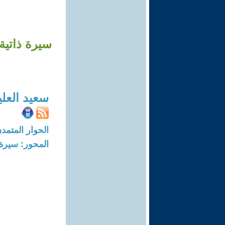
سيرة ذاتية
سعيد العل
الحوار المتمدن-العدد: 5928 - 8
المحور: سيرة 