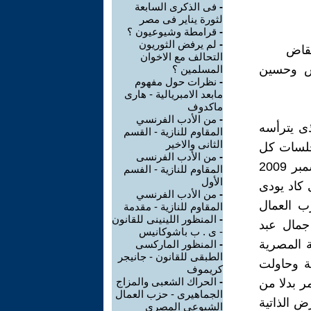
-
فى الذكرى السابعة
لثورة يناير فى مصر
-
قرامطة وشيوعيون ؟
-
لم يرفض الثوريون
نقاض
التحالف مع الاخوان
س وحسين
المسلمين ؟
-
نظرات حول مفهوم
مابعد الامبريالية - هارى
ماكدوف
-
من الأدب الفرنسي
ذى يترأسه
المقاوم للنازية - القسم
الثانى والاخير
جلسات كل
-
من الأدب الفرنسى
جلسة حوالى 3 ساعات بتارخ 4 اكتوبر 2009 ، 8 نوفمبر 2009، 13 ديسمبر 2009
المقاوم للنازية - الفسم
الأول
ذى كاد يودى
-
من الأدب الفرنسي
ب العمال
المقاوم للنازية - مقدمة
-
المنظور اللينينى للقانون
جمال عبد
- ى . ب باشوكانيس
ة المصرية
-
المنظور الماركسى
الطبقى للقانون - جانيجر
ية وحاولت
كريموف
-
الحراك الشعبى والمزاج
ر بدلا من
الجماهيرى - حزب العمال
ض الذاتية
الشيوعى المصرى