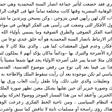
ي فقد خضعت لتأثير جماعة انصار السنة المحمدية وهي جماع
الوهابية المصرية وقتها كانت مختلفة تماماً عنها فى الوقت الرا
نات كان لهن رأيهن فيمن يتزوجن ، وكن يسبحن ويرتدين ما شئن
ول الأفكار التى وضعت فى رأسى هى الفكر الوهابي في مواجه
صة الفكر الصوفى والطرق الصوفية وما يسمي بأولياء الله 
ثر الارتباط بانصار السنة المحمدية هو أنه خلق عندي نوعا من 
فكار، وعدم قبول المعتقدات كما هى . والدي مثلا كان لا ي
يارة الأضرحة والتبرك بها –ودائماً ماكان يؤكد أنهم لا يملكون لن
كان مثلا عندما يمر على أضرحة الاولياء يجد فيها شمعا مضيئاَ يأ
ذا بى فيما بعد إلى نوع من رفض موضوع القدسية، القدسية
ياسي لم تكن موجودة بعد أن رأيت سقوط الملك والاطاحة به 
د وتعليقات والدي على ذلك، وانا طفل رأيت العاب ورق بها
 وصورة خنزير أى حين تقلبها بشكل معين تظهر صورة الملك 
لخنزير. وأعتقد انه من هذا المسار الموجز ووصولا لحركة يول
 النظام السياسى ، ومن ناحية الخط الفكري زعزعت الوها
ناك رؤى راسخة أو مسلمات ثابتة لا تناقش كما سبق واشرت 