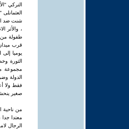
التركي "ال
العثمانلى 
، والأثر ال
طفولة من ا
قرب ميدان 
يوميا إلى 
الثورة وخ
مجموعة من
فقط ولا أ
صغير ينحش
من ناحية ا
معتدا جدا 
الرجال لام