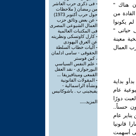
-
فى ذكرى حرب العاشر
ن هناك "
من رمضان ( ملاحظات
القادة من
حول حرب أكتوبر 1973)
-
عن بعض وثائق حزب
م يكونوا
العمال الشيوعى المصرى
ى حياتى "
فى المكتبات العالمية
-
كارل كاوتسكى ونظريته
ية معينة
عن العرق اليهودى
ب العمال
-
آليات خطاب السلطة
الحقوقى - سامى ادلمان
، كين فوستر
-
علم النفس السياسي
البورجوازى - نقد العقل
القمعى وميتافيزيقا ...
-
المقولات القانونية
دأو بداية
ونشأة الراسمالية -
وعية عام
يفيجينى ب . باشوكانيس
لعبت دورًا
المزيد.....
 حسناً..
يناير عام
ا قانونيا
لتى أسهمت