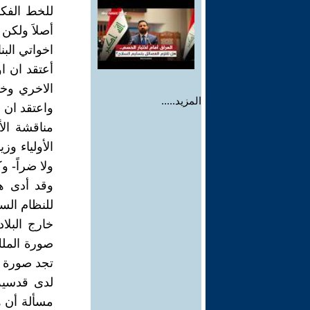
للخط الفكر
أصلاَ ولكن 
اخواتي الب
أعتقد ان ا
الاخري وخا
المزيد.....
واعتقد ان ا
مناقشة الأ
الأولياء وز
ولا ضراً- و
وقد أدى ه
للنظام الس
خارج البلا
صورة الملك
تجد صورة ا
لدى قدسية
مسألة أن ه