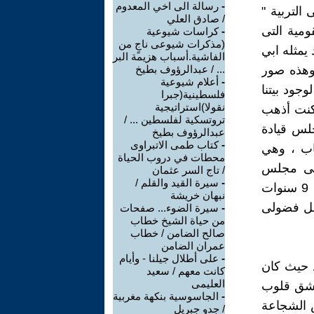
-
رسالة الى اخي المعدوم
التربية "
/ صادق العلي
ومية التى
-
كراسات شيوعية
(مذكرات شيوعى ناجٍ من
المتمرد يمثله ابي
الفاشية.أسباب هزيمة البر
 وهذه صور
... / عبدالرؤوف بطيخ
-
أعلام شيوعية
جود بيتنا
فلسطينية(جبرا
نقولا)استراتيجية
 كنت أذهب
تروتسكية لفلسطين ... /
لس قيادة
عبدالرؤوف بطيخ
-
كتاب طمى الاتبراوى
اب ، وهي
محطات في دروب الحياة
إلى مجلس
/ تاج السر عثمان
-
سيرة القيد والقلم /
الدولة وضربوا السنهوري( 1954 ) ، وانا فى هذا الوقت لم يتجاوز عمرى 9 سنوات
نبهان خريشة
فل فضولى
-
سيرة الضوء... صفحات
من حياة الشيخ خطاب
صالح الضامن / خطاب
عمران الضامن
-
على أطلال جيلنا - وأيام
د حيث كان
كانت معهم / سعيد
العليمى
 يشق قلوب
-
الجاسوسية بنكهة مغربية
ص الشجاعة
/ جدو جبريل