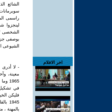
الشائع ال
سوبرمانات 
راسمى الم
لينجزوا شي
الشخصى " م
بوصفى جزء
الشيوعى ا
اخر الافلام
- لا أدرى 
معينة، وآ
1965 و
في تشكيل 
فليكن الخي
1945 
بالمهنة ، م