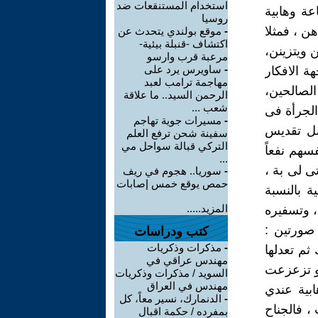
استخدام المستنقعات ضد
ة وهابية
روسيا
هن ، فمثلا
-
موقع بولندي يتحدث عن
اكتشاف -قنبلة بيئية-
 ويتزينن،
مرعبة قرب وارسو
-
ساويرس يرد على
ة الافكار
مهاجمة ترامب لعبد
الصالحين،
الرحمن السيد.. ما علاقة
شعب ...
الجرأة فى
-
مسيرات جوية تهاجم
قبل تقديس
سفينة شحن ترفع العلم
التركي قبالة سواحل مي
فسهم نفعاً
...
تى لى بة ،
-
سوريا.. هجوم في ريف
حمص يوقع خمس إصابات
 بالنسبة
المزيد.....
، وتسفيره
 صورتين :
كتب ودراسات
-
مذكرات وذكريات
ثم تعدلها
مهندس عراقي في
يو تزعزعت
السويد / مذكرات وذكريات
مهندس في العراق
بية عندي
-
الدنمارك، نسير معاً، كل
، فالجناح
بمفرده / حكمة اقبال