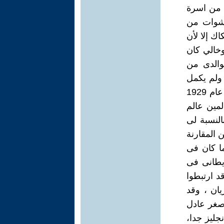
ن من اسرة
اشوات من
اك إلا لأن
وخالي كان
والدى من
 ولم يكمل
تعليمه وكان فى بداياته عاملاً تقريباً لكنه أختير فى بعثة للذهاب لانجلترا عام 1929
لمين عالم
النسبة لى
 المقارنة
ا. كان الوالد ممن اسهموا في ثورة 1919 حينما كان فى
يطانى فى
د ارتبطوا
ان ، وقد
أصغر عادل
جليز جدا،