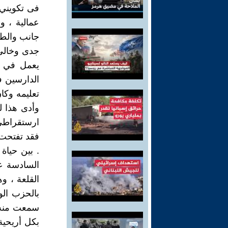
فى تكويني 
عمالية ، 
جانب والطبق
جدى وخالى 
يعمل في ب
الدارسين ف
وأدى هذا ل
ارستقراطي 
فقد تفتحت 
السادسة ع
القلعة ، و
بالحزب ال
سمعت منه ع
بكل أريحية 