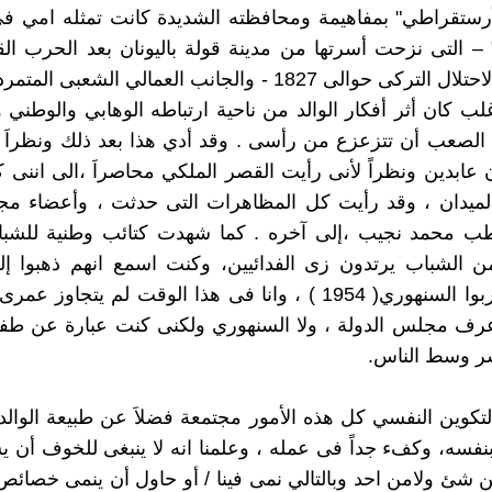
أرستقراطي" بمفاهيمة ومحافظته الشديدة كانت تمثله امي فى 
" – التى نزحت أسرتها من مدينة قولة باليونان بعد الحرب الق
شنت ضد الاحتلال التركى حوالى 1827 - والجانب العمالي الشعبى 
اغلب كان أثر أفكار الوالد من ناحية ارتباطه الوهابي والوطني
لصعب أن تتزعزع من رأسى . وقد أدي هذا بعد ذلك ونظراَ لو
عابدين ونظراً لأنى رأيت القصر الملكي محاصراَ ،الى اننى
الميدان ، وقد رأيت كل المظاهرات التى حدثت ، وأعضاء مج
طب محمد نجيب ،إلى آخره . كما شهدت كتائب وطنية للشب
 الشباب يرتدون زى الفدائيين، وكنت اسمع انهم ذهبوا 
عرف مجلس الدولة ، ولا السنهوري ولكنى كنت عبارة عن ط
ر وسط الناس.
لتكوين النفسي كل هذه الأمور مجتمعة فضلاَ عن طبيعة الوال
بنفسه، وكفء جداً فى عمله ، وعلمنا انه لا ينبغى للخوف أن
ن شئ ولامن احد وبالتالي نمى فينا / أو حاول أن ينمى خصائ