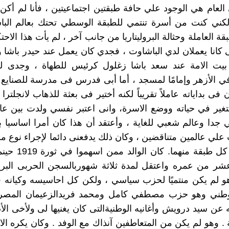
العام هي الوجود علي حافة طبقتين اجتماعيتين ، فأنا لم أك
ولكني كنت من أسرة تنتمي للطبقة الوسطي تحتك بعالم الب
ة العاملة وحثالة البروليتاريا من جانب آخر ، لم يأت هذا الاحتك
كانا يعملان لدي الباشاوت ، فجدي كان يعمل عند حيدر باشا 
يت الامة عند سعد باشا زغلول كرئيس للطهاة ، وجدى ل
ي الأزهر وإمامًا لمسجد ، أما أبى فدرس فى مدرسة للصنايع
تغير في حياته ووضع الاسرة، وانى اعتبر نفسي ولدت بين عا
جدا وعالم شعبي للغاية ، وأعتقد أن هذا كان أمرا اساسيا ب
علي عالمين متناقضين ، وكان ذلك يدفعنى دائما لإجراء نوع من
. بين حياة كل طبقة منهم
شر من عمره واعتقل لمدة ثلاثة شهوربالسجن الحربى البر
هو لم يكن منتميًا لحزب سياسي ، ولكن كل احاسيسه وكيانه ق
وطني وهو حزب مصطفي كامل ومحمد فريدالزعيمان المصري
ن سيد درويش وأغانيه الوطنيةالتى كان يغنيها لى ولأخى ال
. وهو لم يكن من المتعاطفين آنذاك مع الوفد . وكان يكره الان