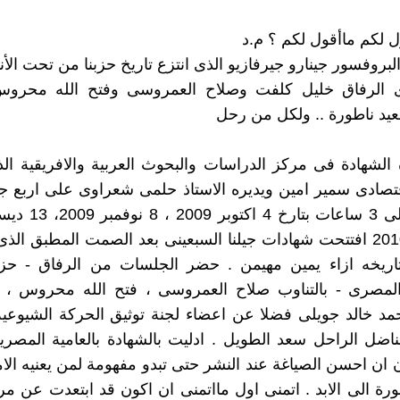
ل لكم ماأقول لكم ؟ م.د
لبروفسور جينارو جيرفازيو الذى انتزع تاريخ حزبنا من تحت الأ
 الرفاق خليل كلفت وصلاح العمروسى وفتح الله محرو
يد ناطورة .. ولكل من رحل
 الشهادة فى مركز الدراسات والبحوث العربية والافريقية ال
قتصادى سمير امين ويديره الاستاذ حلمى شعراوى على اربع 
،17 يناير 2010 افتتحت شهادات جيلنا السبعينى بعد الصمت المطبق ال
اريخه ازاء يمين مهيمن . حضر الجلسات من الرفاق - حز
لمصرى - بالتناوب صلاح العمروسى ، فتح الله محروس ، 
حمد خالد جويلى فضلا عن اعضاء لجنة توثيق الحركة الشيوعي
ناضل الراحل سعد الطويل . ادليت بالشهادة بالعامية المصر
ن ان احسن الصياغة عند النشر حتى تبدو مفهومة لمن يعنيه الام
ورة الى الابد . اتمنى اول مااتمنى ان اكون قد ابتعدت عن مر