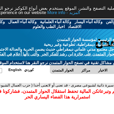
ة التصفح والنشر، الموقع يستخدم بعض أنواع الكوكيز نرجو النق
More info - المزيد
experience on our website
الفن
-
وكالة أنباء اليسار
-
وكالة أنباء العلمانية
-
وكالة أنباء العمال
-
وكا
الاقتصاد
-
اخبار الطب والعلوم
 الرئيسي لمؤسسة الحوار المتمدن
، علمانية، ديمقراطية، تطوعية وغير ربحية
ل مجتمع مدني علماني ديمقراطي حديث يضمن الحرية والعدالة الاجتم
حوار المتمدن على جائزة ابن رشد للفكر الحر والتى نالها أعلام في الفك
م مشاكل تقنية في تصفح الحوار المتمدن نرجو النقر هنا لاستخدام الموقع
كوردي
English
الاخبار
مراكز
الحوار المتمدن
سيرة ذاتية لشيوعى مصرى - قد تعنى أو لاتعنى أحدا ( حزب العمال الشيو
 وتبرعاتكن المالية تحفظ استقلال الحوار المتمدن، فشاركونا 
استمرارية هذا الفضاء اليساري الحر