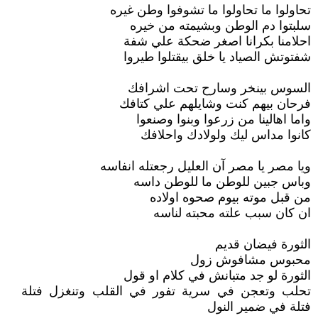
تحاولوا ما تحاولوا ما تشوفوا وطن غيره
سلبتوا دم الوطن وبشيمته من خيره
احلامنا بكرانا اصغر ضحكة علي شفة
شفتوتش الصياد يا خلق بيقتلوا طيروا
السوس بينخر وسارح تحت اشرافك
فرحان بيهم كنت وشايلهم علي كتافك
واما اهالينا من زرعوا وبنوا وصنعوا
كانوا مداس ليك ولولادك واحلافك
ويا مصر يا مصر آن العليل رجعتله انفاسه
وباس جبين للوطن ما للوطن داسه
من قبل موته بيوم صحوه اولاده
ان كان سبب علته محبته لناسه
الثورة فيضان قديم
محبوس مشافوش زول
الثورة لو جد متبانش في كلام او قول
تحلب وتعجن في سرية تفور في القلب وتنغزل فتلة
فتلة في ضمير النول