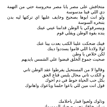
متخافش على مصر يابا مصر محروسة حتي من التهمة
دي اللي فينا مدسوسة
ولو انت ابوها بصحيح وخايف عليها اي تركتها ليه بدن
بتنخره السوسة
وبيسرقوكي يا الوطن قدامنا عيني عينك
ينده بقوة الوطن ويقلي قوم
فينك ضحكت علينا الكتب بعدت بينا عنك
لولا ولادنا اللي قاموا يسددوا دينك
لكن خلاص يا وطن
صحيت جموع الخلق قبضوا علي الشمس بايديهم
وقالوا لا من المستحيل يفرطوا عقد الوطن تاني
و الكدب تاني محال يلبس قناع الحق
بكل حب الحياة خوط في دم اخوك
قول انت مين للي باعوا حلمنا وباعوك واهانوك
وذلوك ولعبوا قمار باحلامك
نيران هتافك تحرر صحبك الممسوك