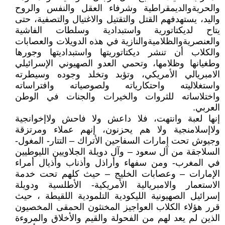
والحريةوالديمقراطية وشرفاء العقل والنفس والروح
واليد، يستهدفهم القتل والتقتيل والاغتيال والتصفية، حتى
يتاح لديكتاتورية واستبدادية وسلطات الفاشية
والعنصريةوالظلاميةوالنازية في هذه الدويلات والعصابات
والكلاب أن تنشر ديكتاتوريتها واستبداديتها وجورها
وطغيانها وظلامها، وتحمي العدو الصهيوني الإسرائيلي
الامبريالي الأمريكي، وتؤبد وتخلد وجوده وسيطرته
واستغلاليته واحتكارياته ولصوصياته وافتراساته
واختلاساته للثروات والخيرات والجنات في الوطن
العربي.
إنها لعبة وانتهت، فلا داعش ولا فاحش ولاإخوانجية
ولاإسلامنجية ولا هم يحزنون، إنهم عملاء ومرتزقة
وجيوش تحت إمارات السفاحين الأتراك – التتار- المغول-
السلاجقة من آل سعود – وآل دويلة الجلاويين الليوطيين
في المغرب- ومن سفهاء وأراذل وأذناب وأذيال أمراء
الإمارات – وعصابات الخليج – حيث كلهم تحت خدمة
الاستعمار والامبريالية الأمريكية- الأطلسية ودويلة
إسرائيل الصهيونية الليكودية التلمودية اللقيطة ، حيث
قرر هؤلاء الكلاب العواجيز المخنثون الحمقى المخصيون
الذين لم يعد لهم من الفحولة والقيم والأخلاق والمروءة