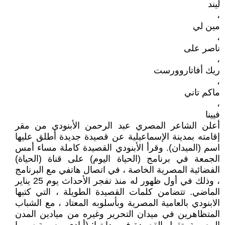
ليند
،
مين لي
،
ناصر على
،
ريك أفاتاروورست
،
ماكم تاني
،
فيينا
أعلن الشاعر المصري عبد الرحمن الأبنودي من مقر
إقامته بمدينة الإسماعيلية عن قصيدة جديدة أطلق عليها
اسم (الميدان). وقرأ الأبنودي القصيدة كاملة مساء أمس
الجمعة في برنامج (الحياة اليوم) على قناة (الحياة)
الفضائية المصرية الخاصة ، في اتصال هاتفي مع البرنامج
، وذلك في أول ظهور له منذ تفجر الأحداث يوم 25 يناير
الماضي. تتضامن كلمات القصيدة الطويلة ، التي كتبها
الابنودي بالعامية المصرية وبأسلوبه المعتاد ، مع الشباب
المتظاهرين في ميدان التحرير وغيره من ميادين المدن