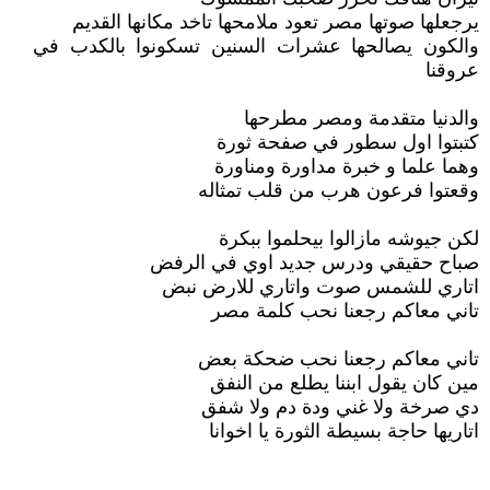
يرجعلها صوتها مصر تعود ملامحها تاخد مكانها القديم
والكون يصالحها عشرات السنين تسكونوا بالكدب في
عروقنا
والدنيا متقدمة ومصر مطرحها
كتبتوا اول سطور في صفحة ثورة
وهما علما و خبرة مداورة ومناورة
وقعتوا فرعون هرب من قلب تمثاله
لكن جيوشه مازالوا بيحلموا ببكرة
صباح حقيقي ودرس جديد اوي في الرفض
اتاري للشمس صوت واتاري للارض نبض
تاني معاكم رجعنا نحب كلمة مصر
تاني معاكم رجعنا نحب ضحكة بعض
مين كان يقول ابننا يطلع من النفق
دي صرخة ولا غني ودة دم ولا شفق
اتاريها حاجة بسيطة الثورة يا اخوانا