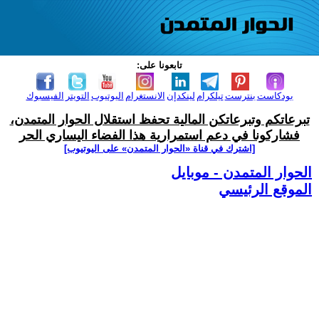
تابعونا على:
بودكاست
بنترست
تيلكرام
لينكدإن
الانستغرام
اليوتيوب
التويتر
الفيسبوك
تبرعاتكم وتبرعاتكن المالية تحفظ استقلال الحوار المتمدن،
فشاركونا في دعم استمرارية هذا الفضاء اليساري الحر
[اشترك في قناة ‫«الحوار المتمدن» على اليوتيوب]
الحوار المتمدن - موبايل
الموقع الرئيسي