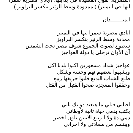
المصرية. تقول القصيدة في بدايتها: (أيادي مصرية سمرا
ليها في التمييز) ( ممدودة وسط الزئير بتكسر البراويز ).
الميــــــــدان
ايادي مصرية سمرا ليها في التمييز
ممددة وسط الزئير بتكسر البراويز
سطوع لصوت الجموع شوف مصر تحت الشمس
آن الآوان ترحلي يا دولة العواجيز
عواجيز شداد مسعورين اكلوا بلدنا اكل
ويشبهوا بعضهم نهم وخسة وشكل
طلع الشباب البديع قلبوا خريفها ربيع
وحققوا المعجزة صحوا القتيل من القتل
اقتلني قتلي ما هيعيد دولتك تاني
بكتب بدمي حياة تانية لأوطاني
دمي دة ولا الربيع الاتنين بلون اخضر
وببتسم من سعادتي ولا احزاني