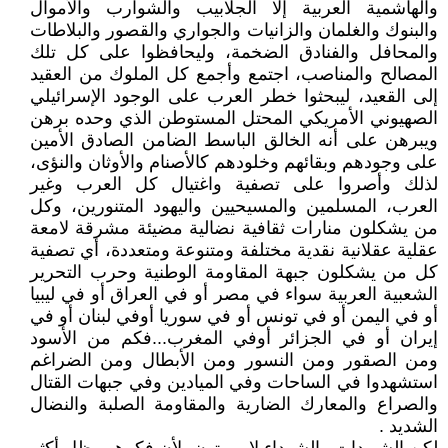
والهاشمية العربية إلا الجلابيب والشوارب والأموال
والبنوك والغلمان والزانيات والجواري والقصور والبلاطات
والمحافل والفنادق الضخمة، وليحافظوا على كل تلك
المصالح والمناصب، اجتمع وأجمع كل الملوك من العقيد
إلى القعيد، ليبحثوا خطر العرب على الوجود الإسرائيلي
الصهيوني الأمريكي المحتل المستوطن الذي وحده برهن
ويبرهن على أنه الخالق الباسط الضامن الصادق الأمين
على وجودهم وبقائهم وخلودهم كالأصنام والأوثان والنؤى،
لذلك وأصروا على تصفية واغتيال كل العرب وغير
العرب، المسلمين والمسيحيين واليهود المتنورين، وكل
من يشكلون منارات ثقافية نضالية مضيئة مشرقة لامعة
عقلية عقلانية نقدية مختلفة ومتنوعة ومتعددة، أي تصفية
كل من يشكلون جبهة المقاومة الوطنية وحرب التحرير
الشعبية العربية سواء في مصر أو في العراق أو في ليبيا
أو في اليمن أو في تونس أو في سوريا أوفي لبنان أو في
إيران أو في الجزائر أوفي المغرب...فكم من الأسود
ومن الصقور ومن النسور ومن الأبطال ومن الضراغم
استشهدوا في الساحات وفي الميادين وفي جبهات القتال
والصراع والمعارك الضارية والمقاومة الصلبة والنضال
الشديد .