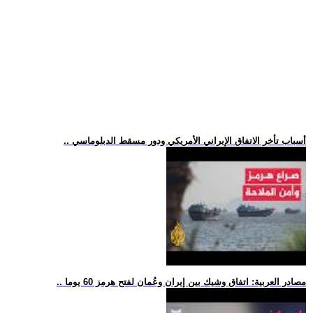
.. أسباب تأخر الاتفاق الإيراني الأمريكي ودور مسقط الدبلوماسي
.. مصادر العربية: اتفاق وشيك بين إيران وعُمان لفتح هرمز 60 يوما