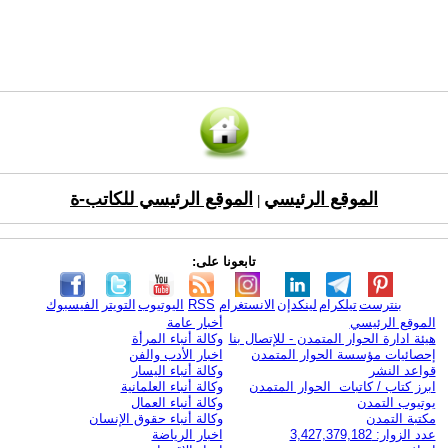
الموقع الرئيسي
الموقع الرئيسي للكاتب-ة
|
تابعونا على:
بنترست
تيلكرام
لينكدإن
الانستغرام
RSS
اليوتيوب
التويتر
الفيسبوك
الموقع الرئيسي
أخبار عامة
هيئة ادارة الحوار المتمدن - للإتصال بنا
وكالة أنباء المرأة
إحصائيات مؤسسة الحوار المتمدن
اخبار الأدب والفن
قواعد النشر
وكالة أنباء اليسار
ابرز كتاب / كاتبات الحوار المتمدن
وكالة أنباء العلمانية
يوتيوب التمدن
وكالة أنباء العمال
مكتبة التمدن
وكالة أنباء حقوق الإنسان
عدد الزوار: 3,427,379,182
اخبار الرياضة