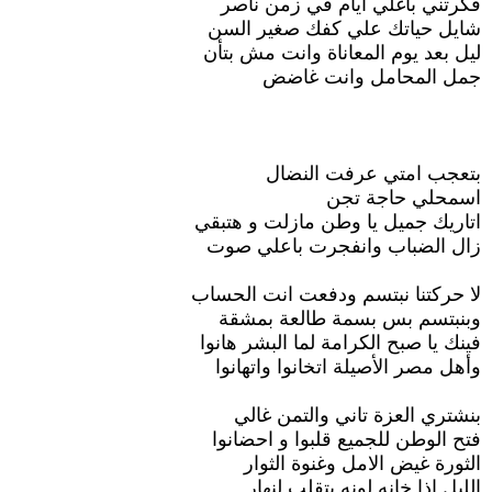
فكرتني بأغلي ايام في زمن ناصر
شايل حياتك علي كفك صغير السن
ليل بعد يوم المعاناة وانت مش بتأن
جمل المحامل وانت غاضض
بتعجب امتي عرفت النضال
اسمحلي حاجة تجن
اتاريك جميل يا وطن مازلت و هتبقي
زال الضباب وانفجرت باعلي صوت
لا حركتنا نبتسم ودفعت انت الحساب
وبنبتسم بس بسمة طالعة بمشقة
فينك يا صبح الكرامة لما البشر هانوا
وأهل مصر الأصيلة اتخانوا واتهانوا
بنشتري العزة تاني والتمن غالي
فتح الوطن للجميع قلبوا و احضانوا
الثورة غيض الامل وغنوة الثوار
الليل اذا خانه لونه يتقلب لنهار