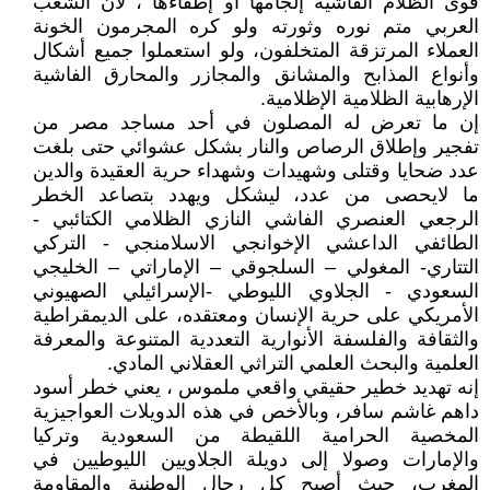
قوى الظلام الفاشية إلجامها أو إطفاءها ، لأن الشعب
العربي متم نوره وثورته ولو كره المجرمون الخونة
العملاء المرتزقة المتخلفون، ولو استعملوا جميع أشكال
وأنواع المذابح والمشانق والمجازر والمحارق الفاشية
الإرهابية الظلامية الإظلامية.
إن ما تعرض له المصلون في أحد مساجد مصر من
تفجير وإطلاق الرصاص والنار بشكل عشوائي حتى بلغت
عدد ضحايا وقتلى وشهيدات وشهداء حرية العقيدة والدين
ما لايحصى من عدد، ليشكل ويهدد بتصاعد الخطر
الرجعي العنصري الفاشي النازي الظلامي الكتائبي -
الطائفي الداعشي الإخوانجي الاسلامنجي - التركي
التتاري- المغولي – السلجوقي – الإماراتي – الخليجي
السعودي - الجلاوي الليوطي -الإسرائيلي الصهيوني
الأمريكي على حرية الإنسان ومعتقده، على الديمقراطية
والثقافة والفلسفة الأنوارية التعددية المتنوعة والمعرفة
العلمية والبحث العلمي التراثي العقلاني المادي.
إنه تهديد خطير حقيقي واقعي ملموس ، يعني خطر أسود
داهم غاشم سافر، وبالأخص في هذه الدويلات العواجيزية
المخصية الحرامية اللقيطة من السعودية وتركيا
والإمارات وصولا إلى دويلة الجلاويين الليوطيين في
المغرب، حيث أصبح كل رجال الوطنية والمقاومة