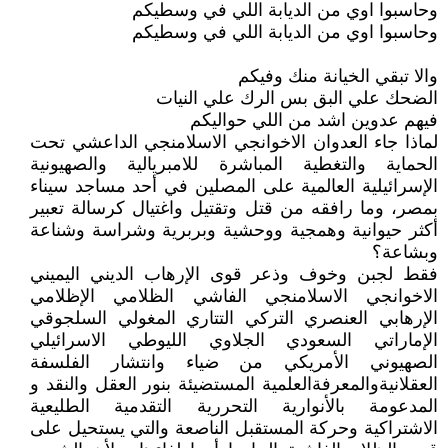
وحاسبوا اوي من الديابة اللي في وسطيكم
وحاسبوا اوي من الديابة اللي في وسطيكم
والا تبقي الخيانة منك وفيكم
الضحك علي البق بس الرك علي النيات
فيهم عدوين اشد من اللي حواليكم
لماذا جاء العدوان الاخوانجي الاسلامنجي الداعشي تحت
الحماية والتغطية المباشرة للامبريالية والصهيونية
الإسرائيلية العالمية على المصلين في أحد مساجد سيناء
بمصر، وما رافقه من قتل وتقتيل واغتيال كرسالة تعبير
أكثر حيوانية وهمجية ووحشية وبربرية وشراسة وشناعة
وبشاعة؟
فقط لجبن وخوف وذعر قوى الإرهاب الديني اليميني
الاخوانجي الاسلامنجي الفاشي الظلامي الإظلامي
الإرهابي العنصري التركي التتاري المغولي السلجوقي
الإماراتي السعودي الجلاوي الليوطي الاسرائيلي
الصهيوني الأمريكي من ضياء وانتشار الفلسفة
العقلانيةوالمعرفةالعلمية المستضيئة بنور العقل والنقد و
المدعومة بالأنوارية التحررية التقدمية الطليعية
الاشتراكية وحركة المستقبل الناصعة والتي يستحيل على