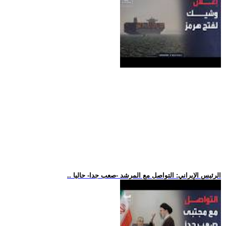
.. الرئيس الإيراني: التواصل مع المرشد -صعب جدا- حاليا