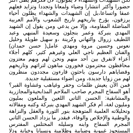
لكن الشهيدات والشهداء لا يموتون، لأن فكرهم يظل أكثر
حضورا وأكثر انتشارا وضياء ولمعانا وتجددا وتزايد فعلهم
عمقا واتساعا،بل إن الشهيدات والشهداء يظلون أحياء
يرزقون، يؤرخ بتاريخهم تاريخ الشعوب والأمم العربية
المناضلة المقاومة، وإلا من يدعي ومن يقول إن الشهيد
المهدي بنبركة وعمر بنجلون وسعيدة المنبهي وعبد
اللطيف زروال والتهاني وكرينة ،و سهيل طويلة وخليل
نعوس وحسين مروة ومهدي عامل( حسن حمدان)
والفنان العظيم ناجي العلي وغيرهم كثير، كلهم أجلاء
أعزاء لانفرق بين أحد منهم ونحن لهم وبهم معتزون
محافظون محترمون فخورون مباهون لتراثهم وتاريخهم
وقضاياهم دارسون باحثون قارءون مجددون منظرون
لهم من زوايا جديدة، ومن أضواء مستقبلية جديدة.
فمن الآن يعيش ظلمات وحفر وغياهب وغشاوة القبر؟
أهو السفاح المجرم صاحب الملاحم المذابحيةوالمجازرية
والمشانقية: الحسن الثاني اللعين والملعون بمليون
ومليون لغة، أم فكر الشهيد المهدي بنبركة وكتبه ومقالاته
وتحليلاته العلمية المتوهجة بنور الثورة والعقل والنزاهة
والوطنية والإخلاص والوفاء، فبقدر ما يزداد الحسن الثاني
المجرم السفاح وابنه وسليله المختلس المفترس
المستحوذ غيبوبة وضبابية وظلامية ونسيانا وخيانة وذلا