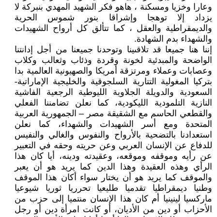
وعارا وخزيا ومسكنة ، هاهو فكر الشهيد المهدي بنبركة لا
يزداد إلا توهجا وإشراقا بنور شموس الحرية
والديمقراطية والعقل ، كما تتألق كل أرواح الشهيدات
والشهداء بدم الشهادة.
إننا هنا جميعا قد تلاقىينا وتوحدنا جميعنا من أجل إدانتنا
الواضحة والمبدئية لخونة وقردة وذئاب وثعالب وكلاب
وعصابات وعملاء ومرتزقة أمريكا والصهيونية العالمية بدا
بتركيا المغولية التتارية السلجوقية والخليجية الإماراتية-
السعودية والدويلة الجلاوية الليوطية الرجعية الفاشية
النازية التلمودية الليكودية، كما نعلن تضامننا الفعلي
والقطعي الحاسم مع الشقيقة مصر – الجمهورية العربية
المتحدة ومع أسر الشهيدات والشهداء، كما نعلن
استعدادنا بالتضحية بالأرواح والنفوس والغالي والنفيس
للدفاع عن الإنسان العربي وعن حريته وحقه في التعبير
عن رأيه وموقفه وموقعه، وعقيدته ودينه، أيا كان هذا
الرأي وهذه العقيدة وهذا الدين كما يريد هو أن يعبر
والموقف كما يريد هو أن يختار سواء أكان هذا الموقف
وطنيا ديمقراطيا تقدميا طليعيا تحرريا ثوريا شيوعيا
ماركسيا لينينيا أم كان هذا الإنسان منتميا إلى حزب من
الأحزاب أو دين من الأديان، أو كانت امرأة دين أو رجل