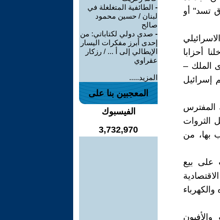
-
الطائفية المتغلغلة في
ق تسد" أو
لبنان / حسين محمود
صالح
-
صدى دولي لكتاباتي: من
لاسرائيلي
إحدى أبرز مفكرات اليسار
ا أحزابا
الإيطالي إلى أ ... / رزكار
عقراوي
 الملك –
المزيد.....
م إسرائيل
المعجبين بنا على
ك المفترس
الفيسبوك
 الثروات
3,732,970
ب بها، من
 على بيع
لاقتصادية
 والكهرباء
والأفيون