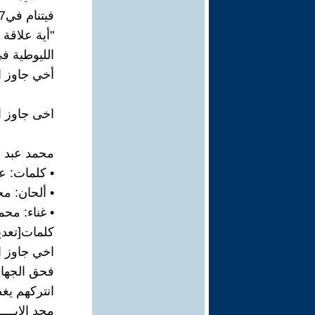
فيتنام في26.10.2017.
"أية علاقة ب
الليوطية ف
أخي جاوز ا
اخى جاوز ا
محمد عبد ا
• كلمات: 
• ألحان: م
• غناء: محم
كلمات[تعدي
اخي جاوز ا
فحق الجهاد
انتركهم يغ
مجد الابــــ