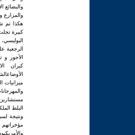
والبضائع ا
والمزارع و
هكذا تم شر
كبيرة تجلت
البوليسي، 
الرجعية عل
الأجور و ت
كيران الا
الأوضاعال
ميزانيات ا
والمهرجانا
مستشارين و
البلط المل
ونتيجة لس
مؤخراتهم ل
والأمريكي