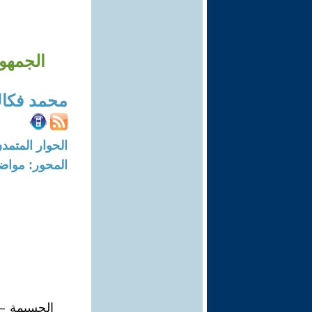
الجمهو
محمد فكا
الحوار المتمدن-العدد: 5680 - 17
المحور: مواض
الحسيمة – 