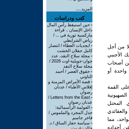
المزيد.....
كتب ودراسات
-
حين استيقظ رأس المال
داخل الإنسان .. قراءة
ماركسية ثورية في ... /
رياض الشرايطي
-
ابجديات العطاء / انتصار
لا من أجل
كامل جفلان الخشت
 الأجنبي
-
مجلة سلاح النقد، عدد
جوان-جويلية-اوت 2026 /
بين أصحاب
مجلة سلاح النقد
 واحدة أو
-
حقوق العصر / أحمد
التاوتي
-
قصة الأمراض المزمنة و
لى القمة
إفلاس الأطباء / عدنان
رضوان
الصهيونية
Letters from the East /
-
عدنان رضوان
ي المحتل
-
العولمة الرأسمالية:
والعقائدي
جدل المجرد والملموس /
فاخر جاسم
واحد، مما
-
سياسة حفار الساق / د.
ن أجداده
خالد زغريت