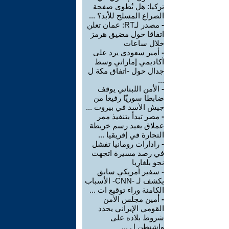
تركيا: هل تُطوى صفحة
الصراع المسلح للأبد؟ ...
-
مصدر لـRT: عمان تعلن
اتفاقا حول مضيق هرمز
خلال ساعات
-
أمير سعودي يرد على
أكاديمي إماراتي وسط
جدال حول -اتفاق مكة ل
...
-
الأمن اللبناني يوقف
ضابطا سوريّا رفيعا من
جيش الأسد في بيروت ...
-
مصر تبدأ بتنفيذ ممر
عملاق يعيد رسم خريطة
التجارة في إفريقيا ...
-
رادارات رومانيا تفشل
في رصد مسيرة اتجهت
نحو بلغاريا
-
سفير أمريكي سابق
يكشف لـ -CNN- الأسباب
الكامنة وراء توقيع ات ...
-
أمين مجلس الأمن
القومي الإيراني يحدد
شروط بلاده على
واشنطن ل ...