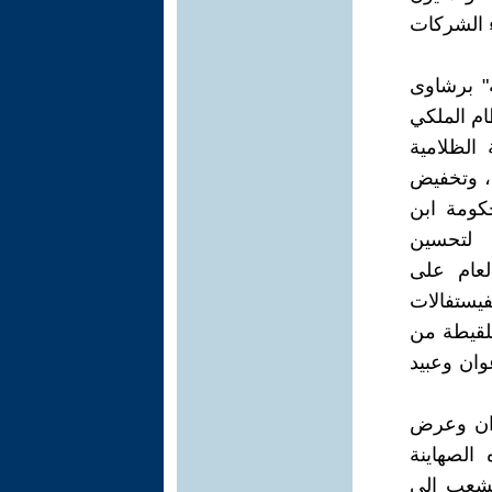
ء الشركات
ة" برشاوى
ام الملكي
 الظلامية
ة، وتخفيض
حكومة ابن
ة لتحسين
لعام على
فيستفالات
للقيطة من
وان وعبيد
ران وعرض
 الصهاينة
لشعب إلى