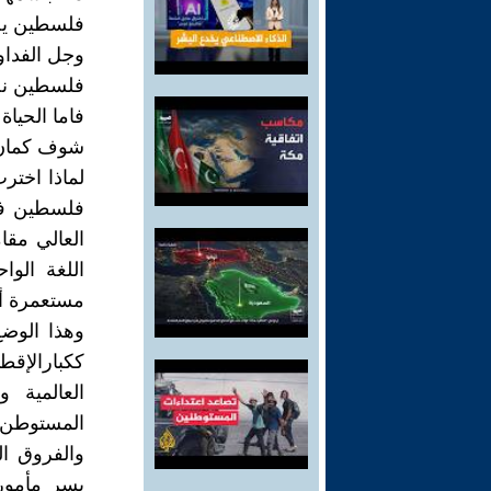
فلسطين يحم
وجل الفداوال
فلسطين نح
فاما الحياة و
شوف كمان
لماذا اختر
فلسطين فح
العالي مقام
اللغة الوا
مستعمرة أ
وهذا الوضع
ككبارالإقط
العالمية 
المستوطن ا
والفروق ال
يسر مأمور