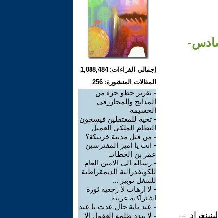
سادس-
إجمالي القراءات: 1,088,484
المقالات المنشورة: 256
-
تقرير جطو جزء من
المذابح والمجازرفي
الحسيمة
-
تحية للمعتقلين فيسجون
النظام الملكي العميل
-
من قتل مدينة خريبكة؟
-
انت يا امير المفترسين
عمر بن الخطاب
-
رسالة الى الامين العام
للكونفدرالية الديمقراطية
للشغل نوبير ...
-
لا ارهاب لا رجعية ثورة
اشتراكية عربية
-
عيد باية حال عدت يا عيد
نينغراد –
-
لا يبدد ظلمه العقول الا