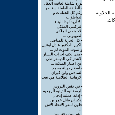
ثوره شاملة لعافيه العقل
-
الطبقة العاملة ستنصر
ة الجلاوية
رغم كل الخيانات و
التواطؤات
كاك.
-
لا اريد لهذا البناء
التركيبي الملكي
الاخونجي الملكي
الصهيوني ...
-
كل الحرية للمناضل
الكبير الدكتور عادل اوتنيل
والموت الموت لم ...
-
متى تكف احزاب اليسار
الاشتراكي الديمقراطي
عن اعتبار الملكية ...
-
اسلام دويلة محمد
السادس وابن كيران
الارهابية الظلامية هي تعب
...
-
في نقض الدروس
الرمضانية الدينية الرجعية
-
إدانة عملية إدخال
بنكيران قاتل عمر بن
جلون لمقر الاتحاد الاش
...
-
هم مين وحنا مين