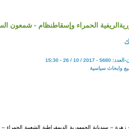
ريةالريفية الحمراء وإسقاطنظام - شمعون ال
ك
20 / 10 / 26 - 15:30
يع وابحاث سياسية
زهرة – سنديانة الجمهورية الديمقراطية الشعبية الحمراء – لي