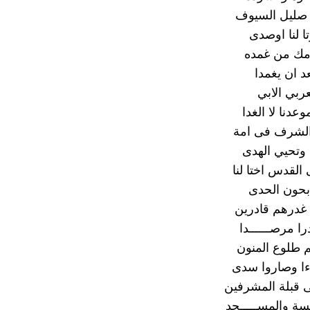
 صليل السيوف
ا لنا اوصدى
ك من غمده
د ان يغمدا
عربي الابي
وعدنا لا الغدا
الشرف فى امة
 وتحيي الهدى
القدس اختا لنا
ابحون الحدى
غدرهم قادرين
را مرصــــــدا
م طلوع المنون
ءا وصاروا سدى
 قبلة المشرفين
سة والمســـــجد