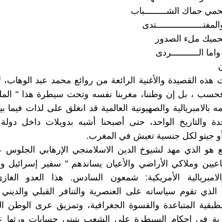
ي حماك الشـــــــــباب
مفتـــــــــــــــــــتدى
ميك ملء الصدور
اما الـــــــــــردى
ت هذه القصيدة والأغنية الرائعة من روائع محمد عبد الوهاب، 
سب ، بل إن وطننا، مغربنا نفسه وتحت سيطرة هذا " الملك
ه بالامبريالية والصهيونية العالمية قد انغلق على لذات فيما 
حدة والتاريخ الواحد، حتى أصبحنا أشبه بدويلات داخل دولة
و جيتو لكل جنسية تعيش في المغرب.
 هو الذي مهد لشيوخ الدين الاسلامنجي الإرهابي الجلوس ع
اعيين وملاكي الأراضي والأعيان يساندهم " سفير إسرائيل و 
والامبريالية الأمريكية: شمعون السادس. هذا العدو الغاز
لذي تقوم سياساته على العنصرية والتنافر القبلي والديني 
طبقية المتباعدة والقسوة الجغرافية، وتمزيق عرى الوطن ال
ية في إحكام السيطرة على الشعب بتبني حسابات ورثها ع