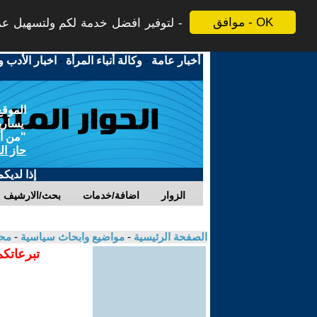
موافق - OK
لتوفير افضل خدمة لكم ولتسهيل عملي
أخبار عامة
-
وكالة أنباء المرأة
-
اخبار الأدب و
الموقع
يسارية
"من أج
حاز ال
إذا لديك
الزوار
اضافة/خدمات
بحث/الارشيف
الصفحة الرئيسية
-
مواضيع وابحاث سياسية
-
مح
تبرعاتكم