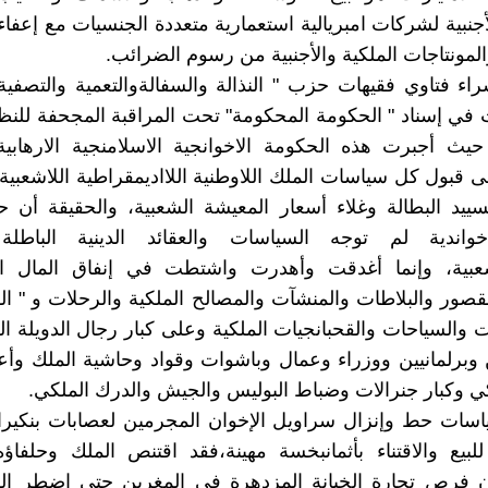
لأجنبية لشركات امبريالية استعمارية متعددة الجنسيات مع إعفا
المونتاجات الملكية والأجنبية من رسوم الضرائب.
اء فتاوي فقيهات حزب " النذالة والسفالةوالتعمية والتصفي
 في إسناد " الحكومة المحكومة" تحت المراقبة المجحفة للنظ
حيث أجبرت هذه الحكومة الاخوانجية الاسلامنجية الارهابية
ى قبول كل سياسات الملك اللاوطنية اللااديمقراطية اللاشعبي
سييد البطالة وغلاء أسعار المعيشة الشعبية، والحقيقة أن 
خواندية لم توجه السياسات والعقائد الدينية الباطل
شعبية، وإنما أغدقت وأهدرت واشتطت في إنفاق المال ا
لقصور والبلاطات والمنشآت والمصالح الملكية والرحلات و " ال
ت والسياحات والقحبانجيات الملكية وعلى كبار رجال الدويلة ا
برلمانيين ووزراء وعمال وباشوات وقواد وحاشية الملك وأع
كي وكبار جنرالات وضباط البوليس والجيش والدرك الملكي.
ياسات حط وإنزال سراويل الإخوان المجرمين لعصابات بنكي
لبيع والاقتناء بأثمانبخسة مهينة،فقد اقتنص الملك وحلفاؤه
ون فرص تجارة الخيانة المزدهرة في المغربن حتى اضطر ا