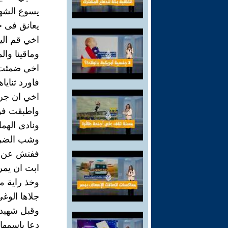
يسوع الشهي
يعانق فى جي
اخي قم الي
وماقينا والم
اخي ضمئت 
فاورد ثنايا
اخي ان جر
واطبقت فوق
ونادى الهم
وشب الضرام 
ففتش عن مه
ابت ان يمر عل
وخذ راية من 
جلاها الوغى
وقبل شهيدا 
دعا باسمها ا