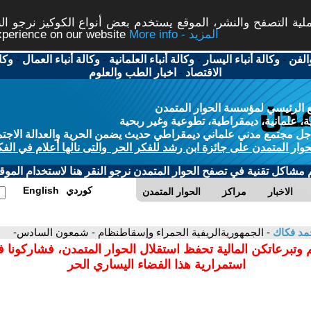
ة التصفح والنشر، الموقع يستخدم بعض أنواع الكوكيز نرجو النق
More info - المزيد
experience on our website
الفن
-
وكالة أنباء اليسار
-
وكالة أنباء العلمانية
-
وكالة أنباء العمال
-
وكا
الاقتصاد
-
اخبار الطب والعلوم
 الرئيسي لمؤسسة الحوار المتمدن
، علمانية، ديمقراطية، تطوعية وغير ربحية
ل مجتمع مدني علماني ديمقراطي حديث يضمن الحرية والعدالة الاجتم
حوار المتمدن على جائزة ابن رشد للفكر الحر والتى نالها أعلام في الفك
م مشاكل تقنية في تصفح الحوار المتمدن نرجو النقر هنا لاستخدام الموقع
كوردي
English
الاخبار
مراكز
الحوار المتمدن
مد فكاك
- الجمهوريةالريفية الحمراء وإسقاطنظام - شمعون السادس-
 وتبرعاتكن المالية تحفظ استقلال الحوار المتمدن، فشاركونا 
استمرارية هذا الفضاء اليساري الحر