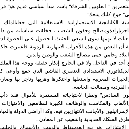
ستعمرين " العلويين الشرفاء" باسم مبدأ سياسي قديم هو" فر
ى" جوع كلبك يتبعك"
ة الكلبانجية الاستحماراتية الاستبغلانية التي جعلتالملك ا
تاجربإرادةومصالح وحقوق الشعب ، فخلقت سياساته من داخلن
عيات لا يهمها سوى السعي الحثيث للحصول على الحظوة لدى
ة أن البعض من هذه الأحزاب الانتهازية الردوية فاعتبرت حاك
لبلاد وحامي حمى مصالح الشعب والوطن والدين.
 أحد في الداخل ولا في الخارج إنكار حقيقة ووجه هذا المل
ديكتاتوري الاستبدادي العنصري الفاشي الذي جمع وأوعى كل
الخيرات المغربية واستغلها واحتكرها وهربها وتاجر بها وضار
 الفردية ومصالحه الخاصة.
ن السادس" ونظرا لاحتياجاته المستمرة للأموال فقد دأب
لألقاب والمكاسب والوظائف الكبيرة للطامعين والامتيازات ا
لإسرائيليين والأجانب الانتهازيين فيه، وكذا أراضي الدولة والمياه
طرق السكك الحديدية والتنقيب عن المعادن .
الامتيازات هو بيع الفوسفاط والذهب والأسماك والحليب 