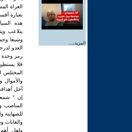
الغزاة الم
بعبارة أقس
هذه السياس
يتلاعب وي
وشيعا وجم
المزيد.....
العدو لدرج
رمز وحدة ا
فلا يستطيع
المختلس ال
والأموال و
أجل أهدافه
إن " شمعو
المناصب وا
للصهاينة وا
والغابات و
ولعل أهم 