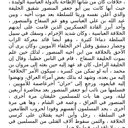
، خلافات كان من شأنها الإطاحة بالدولة العباسية الوليدة ،
حيث أنها كانت بين أبو جعفر المنصور شقيق الخليفة
والذي أعلن نفسه وريثا للسلطة بعد موت أخيه ، وبين
عبد الله بن علي العباسي وهو عم السفاح والمنصور ،
وأحد أبرز القادة العسكريين الذين قامت على أيديهم
الخلافة العباسية ، وكان شديد الإجرام ، وسفك في سبيل
السلطة دماءا كثيرة ، وهو أيضا قائد معركة الزاب
وحصار دمشق وقتل آخر الخلفاء الأمويين ،وكان يرى أن
الأحق بالخلافة من ابن أخيه المنصور ، لذلك حين علم
بموت الخليفة السفاح ، قام في الناس خطيباً، وقال إن
الخليفة الراحل، كان قد عهد إليه حين بعثه إلى مروان بن
محمد ، أنه لو تمكن من كسره ، سيكون الأمر "الخلافة"
إليه من بعده، وشهد له بذلك بعض أمراء العراق، ونهضوا
إليه فبايعوه، ورجع إلى "حران" آخرعاصمة للأمويين ،
فتسلمها من نائب أبو جعفر المنصور بعد محاصرة أربعين
ليلة، ومن هنا بات للمسلمين خليفتان مرة أخرى ،
المنصور في العراق ، وعمه في الشام ، وها هي مرة
أخرى ، يجد المسلمون أنفسهم وقودا لحروب الطامعين
في السلطة ، رجل وأبن أخيه يقتتلان على كرسي
الخلافة ، والثمن سقوط آلاف القتلى من المسلمين في
حرب لا ناقة لهم فيها ولا جمل.