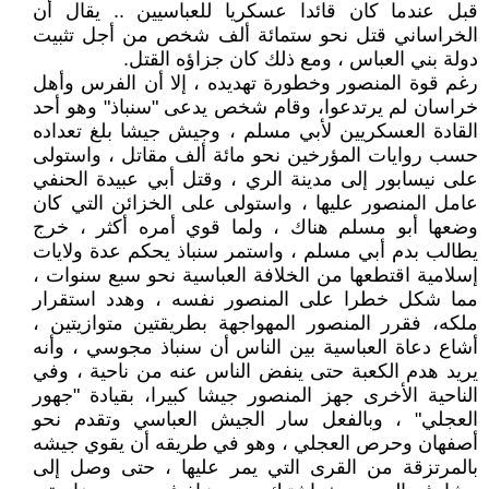
قبل عندما كان قائدا عسكريا للعباسيين .. يقال أن
الخراساني قتل نحو ستمائة ألف شخص من أجل تثبيت
دولة بني العباس ، ومع ذلك كان جزاؤه القتل.
رغم قوة المنصور وخطورة تهديده ، إلا أن الفرس وأهل
خراسان لم يرتدعوا، وقام شخص يدعى "سنباذ" وهو أحد
القادة العسكريين لأبي مسلم ، وجيش جيشا بلغ تعداده
حسب روايات المؤرخين نحو مائة ألف مقاتل ، واستولى
على نيسابور إلى مدينة الري ، وقتل أبي عبيدة الحنفي
عامل المنصور عليها ، واستولى على الخزائن التي كان
وضعها أبو مسلم هناك ، ولما قوي أمره أكثر ، خرج
يطالب بدم أبي مسلم ، واستمر سنباذ يحكم عدة ولايات
إسلامية اقتطعها من الخلافة العباسية نحو سبع سنوات ،
مما شكل خطرا على المنصور نفسه ، وهدد استقرار
ملكه، فقرر المنصور المهواجهة بطريقتين متوازيتين ،
أشاع دعاة العباسية بين الناس أن سنباذ مجوسي ، وأنه
يريد هدم الكعبة حتى ينفض الناس عنه من ناحية ، وفي
الناحية الأخرى جهز المنصور جيشا كبيرا، بقيادة "جهور
العجلي" ، وبالفعل سار الجيش العباسي وتقدم نحو
أصفهان وحرص العجلي ، وهو في طريقه أن يقوي جيشه
بالمرتزقة من القرى التي يمر عليها ، حتى وصل إلى