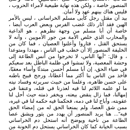
المنصور خاصة ، ولكن هذه نهاية طبيعية لأمراء الحروب ،
فليس هناك بينهم عهد ولا أمان.
بيد أن مقتل رجل كأبى مسلم الخراسانى ، ليس بالأمر
الهين فقد أثار ذلك غضب الفرس وبعض العرب أيضا ،
خاصة أن أبا مسلم من وجهة نظرهم ، هو الداعية
والمحارب الذي خلص الأمة من جور الأمويين ، وأنه لا
يستحق القتل ، فثاروا وأعلنوا العصيان ، فما كان من
الخليفة المنصور إلا أن خطب في الناس ، مهددا ومتوعدا
، و قال: "أيها الناس، لا تخرجوا من أنس الطاعة إلى
وحشة المعصية، ولا تمشوا في ظلمة الباطل بعد سعيكم
في ضياء الحق، إن أبا مسلم أحسن مبتدئًا وأساء معقبًا،
فأخذ من الناس بنا أكثر مما أعطانا، ورجح قبيح باطنه
على حسن ظاهره، وعلمنا من خبيث سريرته وفساد نيته
ما لو علمه اللائم لنا فيه لعذرنا في قتله، وعنفنا في
إمهالنا، فما زال ينقض بيعته، ويخفر ذمته حيث أحل لنا
عقوبته، وأباح لنا في دمه، فحكمنا فيه حكمه لنا في غيره،
ممن شق العصا، ولم يمنعنا الحق له من إمضاء الحق
فيه"... هنا يريد المنصور أن يهدد من يثور ويشق عصا
الطاعة من ناحية ويوضح أنه استحل دم الخراساني
بسبب الخيانة كما كان الخراساني يستحل دم الخونة من