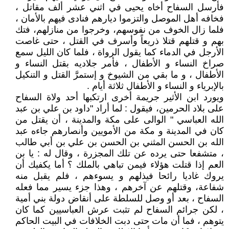
فأرسل السفاح أخاه يحيى في اثني عشر ألف مقاتل ،
فخافه أهل الموصل والتزموا ديارهم فنادى فيهم بالأمان ،
فلما زال الخوف من نفوسهم، وخرجوا من منازلهم، فتك
بهم و قتلهم قتلا ذريعاً وأسرف في القتل ، حتى غاصت
الأرجل في الدماء كما يقول الرواة ، فلما كان الليل سمع
صراخ النساء و الأطفال ، فأمر جلاديه بقتل النساء و
الأطفال ، و ما بقي من الشيوخ و إستمرَّ القتل و التنكيل
بالإبرياء و النساء و الأطفال ثلاثة أيام .
ويورد ابن الأثير جريمة أخرى ارتكبها أحد ولاة السفاح
على بلاد الحرمين، فيقول : لما أراد "داود بن علي بن عبد
الله العباسي " الوالى على مكة والمدينة ، أن يقتل من
كان في المدينة و مكة من الأمويين وأنصارهم جاءه عبد
الله بن الحسن المثني بن الحسن بن علي بن أبي طالب
، متشفعا حتى يرده عن تلك المجزرة ، وقال له : يا بن
العم إذا قتلت هؤلاء فيمن تباهي بالملك ؟ أما يكفيك أن
يروك غاديا رائحا فيذلهم و يسوءهم ، فلم يقبل منه
شفاعة، وقتلهم عن آخرهم ، وهذا جزء يسير مما فعله
السفاح ، بعد أو وصل للسلطة على أنقاض دولة بني أمية
، لكن جرائم السفاح لم تثبت عرش العباسيين كما كان
يتوهم ، فما أن مات حتى دبت الخلافات في البيت الحاكم