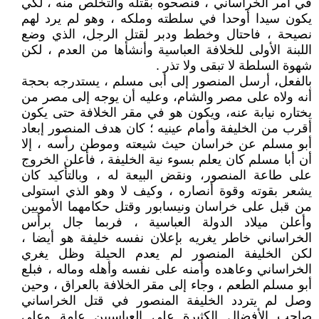
في أمر الخراساني ، فنصحوه بقتله والتخلص منه ، لكي
يكون سيدا أوحدا في سلطته وملكه ، وهو لم يرد لهم
نصيحة ، فاحتال وخطط ودبر لقتل الرجل، الذي وضع
اللبنة الأولى للخلافة العباسية وأنشأها من العدم ، لكن
شهوة السلطة لا تبقى ولا تذر .
بالفعل، أرسل المنصور إلى أبى مسلم ، يستدرجه بحجة
أنه ولاه على مصر والشام، وعليه أن يوجه إلى مصر من
يختاره نيابة عنه، ويكون هو في مقر الخلافة حتى يكون
أقرب من الخليفة وأمام عينيه ؛ كان هدف المنصور إبعاد
أبو مسلم عن خراسان حيث شيعته وموطن رأسه ، إلا
أن أبا مسلم كان يعلم بسوء نية الخليفة ، فأعلن الخروج
على طاعة المنصور، ونقض البيعة له ، وبالتأكيد كان
يشعر بقوته وقوة أنصاره ، وكيف لا وهو الذي استولى
من قبل على خراسان ونيسابور وقتل حكامهما الأمويين
وأعلن ميلاد الدولة العباسية ، فربما جال برأس
الخراساني خاطر يغريه بإعلان نفسه خليفة هو أيضا ،
لكن الخليفة المنصور لم يعدم الحيلة وظل يغري
الخراساني وعاهده وأمنه على نفسه وأهله وماله ، فبلع
أبو مسلم الطعم ، وجاء إلى مقر الخلافة بالعراق ، وحين
وصل لم يتردد الخليفة المنصور في قتل الخراساني
صاحب الأفضال الكثيرة على العباسيين عامة وعلى