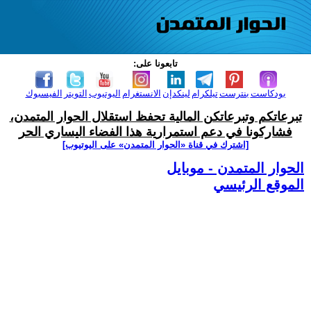
تابعونا على:
بودكاست
بنترست
تيلكرام
لينكدإن
الانستغرام
اليوتيوب
التويتر
الفيسبوك
تبرعاتكم وتبرعاتكن المالية تحفظ استقلال الحوار المتمدن،
فشاركونا في دعم استمرارية هذا الفضاء اليساري الحر
[اشترك في قناة ‫«الحوار المتمدن» على اليوتيوب]
الحوار المتمدن - موبايل
الموقع الرئيسي