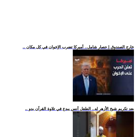
.. خارج الصندوق | حصار شامل.. أميركا تضرب الإخوان في كل مكان
.. بعد تكريم شيخ الأزهر له.. الطفل أنس يبدع في تلاوة القرآن بدو