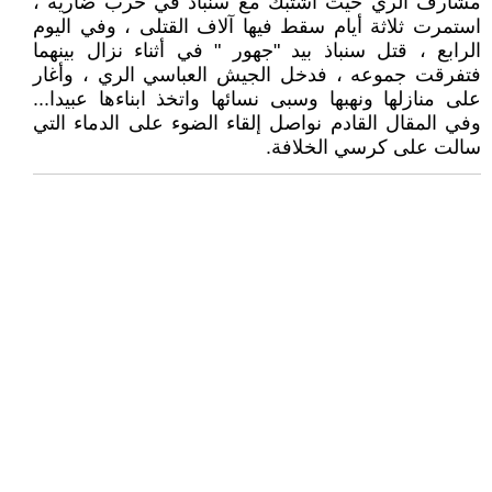
مشارف الري حيث اشتبك مع سنباذ في حرب ضارية ،
استمرت ثلاثة أيام سقط فيها آلاف القتلى ، وفي اليوم
الرابع ، قتل سنباذ بيد "جهور " في أثناء نزال بينهما
فتفرقت جموعه ، فدخل الجيش العباسي الري ، وأغار
على منازلها ونهبها وسبى نسائها واتخذ ابناءها عبيدا...
وفي المقال القادم نواصل إلقاء الضوء على الدماء التي
سالت على كرسي الخلافة.