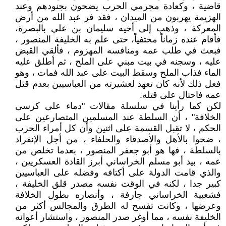
قاضية ، وكعادة مجرمي الحرب يضحون بجنودهم وعند
الهزيمة يهربون من الميدان ، فقد فر عبد الله من أرض
المعركة ، وذهب إلى أخيه سليمان بن علي بالبصرة،
فأقام عنده زماناً مختفياً، حتى علم به الخليفة المنصور ،
فبعث في طلب عمه ومنافسه المهزوم ، فألقي القبض
عليه ، وسجنه في بيت مبني على الملح ، ثم أطلق عليه
الماء فذاب الملح وسقط البيت على عبد الله فمات ، وهو
فعل ذلك لأنه كان تعهد لعشيرته من العباسيين بعدم قتل
عمه فاحتال على قتله.
لكن كما رأينا في سلسلة مقالات "دماء على كرسى
الخلافة" ، أن السلطة عند المسلمين المتصارعين على
الحكم ، لا تقبل القسمة على اثنين وأن كل أمراء الحرب
، ضحوا بالأهل والأصدقاء والحلفاء ، من أجل الإنفراد
بالسلطة ، فها هو أبو جعفر المنصور ، بعدما تخلص من
عمه ، بيد أبو مسلم الخراساني أبرز القادة العسكريين ،
والذي قامت الدولة على أكتافه وفضله على العباسيين
كبير جدا ، لكنه في الوقت نفسه مصدر قلق الخليفة ،
فشعبية الخراساني جارفة ، وأنصاره بطول الخلافة
وعرضها ، وكانت تفسح له الطرق والمجالس أكثر من
الخليفة نفسه ، مما أوغر صدر المنصور ، واستشار أعوانه