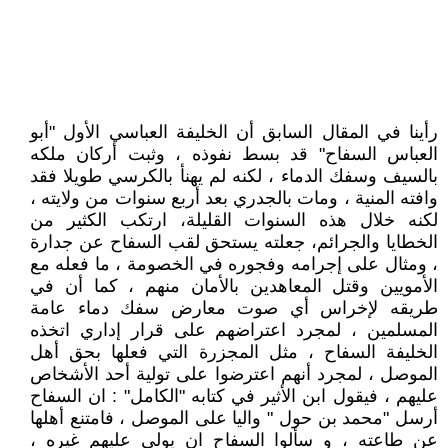
رأينا في المقال السابق أن الخليفة العباسي الأول "أبو
العباس السفاح" قد بسط نفوذه ، وثبت أركان ملكه
بالسيف وسفك الدماء ، لكنه لم يهنأ بالكرسي طويلا فقد
وافته المنية ، ومات بالجدري بعد أربع سنوات من ولايته ،
لكنه خلال هذه السنوات القليلة، ارتكب الكثير من
الخطايا والجرائم، جعلته يستحق لقب السفاح عن جدارة
، ومثال على إجرامه وفجوره في الخصومة ، ما فعله مع
الأمويين وقتل المعاهدين بالأمان منهم ، كما أن في
طريقه لإخراس أي صوت معارض سفك دماء عامة
المسلمين ، لمجرد اعتراضهم على قرار إداري اتخذه
الخليفة السفاح ، مثل المجزرة التي فعلها بحق أهل
الموصل ، لمجرد أنهم اعترضوا على تولية أحد الأشخاص
عليهم ، فيقول ابن الأثير في كتابه "الكامل" : ان السفاح
أرسل "محمد بن حول " واليا على الموصل ، فامتنع أهلها
عن طاعته ، و سألوا السفاح ان يولي عليهم غيره ،