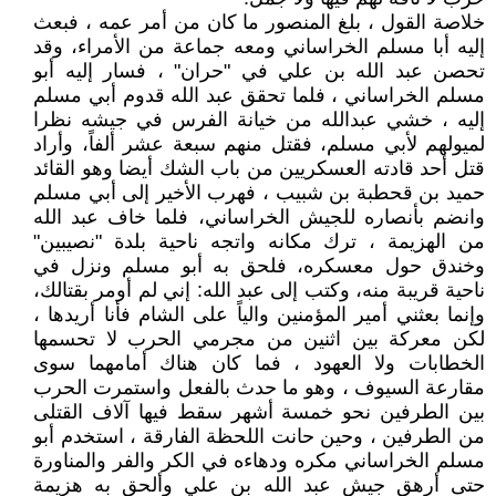
خلاصة القول ، بلغ المنصور ما كان من أمر عمه ، فبعث
إليه أبا مسلم الخراساني ومعه جماعة من الأمراء، وقد
تحصن عبد الله بن علي في "حران" ، فسار إليه أبو
مسلم الخراساني ، فلما تحقق عبد الله قدوم أبي مسلم
إليه ، خشي عبدالله من خيانة الفرس في جيشه نظرا
لميولهم لأبي مسلم، فقتل منهم سبعة عشر ألفاً، وأراد
قتل أحد قادته العسكريين من باب الشك أيضا وهو القائد
حميد بن قحطبة بن شبيب ، فهرب الأخير إلى أبي مسلم
وانضم بأنصاره للجيش الخراساني، فلما خاف عبد الله
من الهزيمة ، ترك مكانه واتجه ناحية بلدة "نصيبين"
وخندق حول معسكره، فلحق به أبو مسلم ونزل في
ناحية قريبة منه، وكتب إلى عبد الله‏:‏ إني لم أومر بقتالك،
وإنما بعثني أمير المؤمنين والياً على الشام فأنا أريدها‏ ،
لكن معركة بين اثنين من مجرمي الحرب لا تحسمها
الخطابات ولا العهود ، فما كان هناك أمامهما سوى
مقارعة السيوف ، وهو ما حدث بالفعل واستمرت الحرب
بين الطرفين نحو خمسة أشهر سقط فيها آلاف القتلى
من الطرفين ، وحين حانت اللحظة الفارقة ، استخدم أبو
مسلم الخراساني مكره ودهاءه في الكر والفر والمناورة
حتى أرهق جيش عبد الله بن علي وألحق به هزيمة