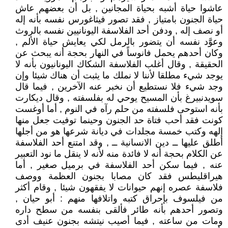
عاشوا حياة أشبه بحياة المجانين , بل أن بعضهم عاش
حياة الجنون بامتياز , فقد تصور فيثاغورس نفسه بأنه إله
أو نصف إله , ودفن أحد الفلاسفة اليونانيين نفسه بالروث
وعوَّد نفسه أن يتضور بالرمل لكي يعايش حياة الألم ,
وكان أحدهم يحمل فانوساً في النهار بحجة أنه يبحث عن
الحقيقة , وقال أغلب الفلاسفة الشكاك اليونانيون بأنه لا
يوجد شيء مطلقا لأننا لا نملك ما يثبت أن هناك شيئا وإن
وجد شيء فلا نستطيع أن نخبر عنه الآخرين , فيما قال
سويدنبيرغ بأن المسيح يوحي له بفلسفته , وقال ديكارت
بأنه استوحى فلسفته من حلم رآه في النوم , أما أوغست
كونت فقد أحب فتاة حد الجنون وحينما توفيت جعل منها
إلهه وكتب خمسة مجلدات في ديانة شرعها هو من أجلها
أطلق عليها ــ دين الانسانية ــ , وقد امتنع أحد الفلاسفة
عن الكلام بحجة أنه لا فائدة منه لأنه لا ينقل ما نود التعبير
عنه , فيما سكن أحد الفلاسفة في برميل صغير , أما
هيراقليطس فقد كان مصابا بجنون العظمة ووصف
فلاسفة عصره إنهم حيوانات لا يفقهون شيئا , وقام أكثر
من فيلسوف بإحراق كتبه واتلافها منهم : أبو حيان ,
وتصور أحدهم بأنه طائر فألقى بنفسه من سطح داره
ومات من ساعته , فيما أصيب نيتشه بجنون عنيف أدى