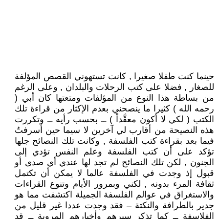
حينما كنت طفلا صغيرا , كانت تستهوني القصص المؤلفة
للصغار , فضلا على كتب الرحلات والبلدان , وعلى الرغم
من بساطة هذا النوع من المؤلفات ومتعتها كان أبي (
رحمه الله ) كثيرا ما ينصحني بعدم الإكثار من قراءة تلك
الكتب ( لكي لا أكون معقَّداً ) ــ بحسب رأيه ــ وتكررت
هذه النصيحة من أقارب لي آخرين لا سيما حين أسرفتُ
فيما بعد بقراءة كتب الفلسفة , وكانت تلك النصائح جلها
تؤكد على أن كتب الفلسفة وعلم النفس تؤدي إلى
الجنون , لكن تلك النصائح لم تجد لها عندي أي صدى أو
قبول إذ وجدت في الفلسفة عالما لا يمكن أن تكتمل
ثقافة المرء بدونه , لكني وبمرور الأيام وتنوع القراءات
والاستغراق في عوالم الفلسفة الجميلة اكتشفت مما هو
جدير بالطرافة والنكتة – فقد وجدت عددا غير قليل من
الفلاسفة ــ كما تذكر سيرهم وأخبارهم المروية ــ قد