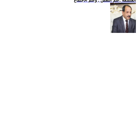
الفلسفة ,علم النفس , وعلم الاجتماع