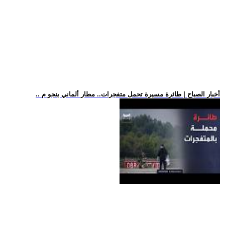
.. أخبار الصباح | طائرة مسيرة تحمل متفجرات.. مطار ألماني ينجو م