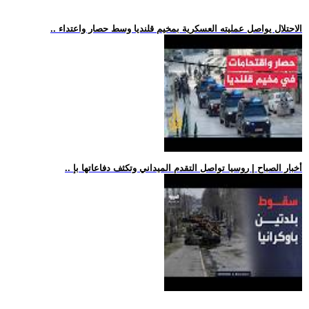
.. الاحتلال يواصل عمليته العسكرية بمخيم قلنديا وسط حصار واعتداء
.. أخبار الصباح | روسيا تواصل التقدم الميداني وتكثف دفاعاتها بإ