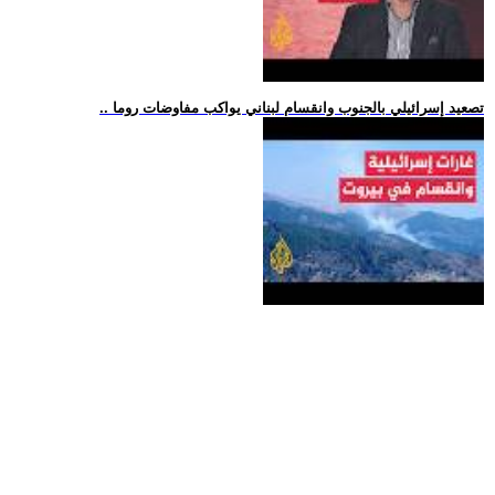
.. تصعيد إسرائيلي بالجنوب وانقسام لبناني يواكب مفاوضات روما