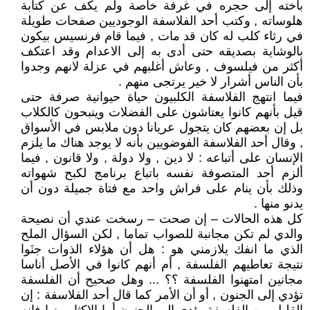
بأخته إلى حجره في غرفة خاصة ولم يكف عن كتابة
هلوساته , وكتب أحد الفلاسفة الوجوديين صفحات طويلة
في رثاء كلب له كان قد مات , فيما قام فرنسيس بيكون
بالوشاية بصديقه حتى أدى به إلى الاعدام وقد اعتكف
أكثر من فيلسوف , وعاش أغلبهم في عزلة لانهم وجدوا
بأن الناس أشرار لا خير يرتجى منهم .
فيما انتهج الفلاسفة الكلبيون حياة حيوانية صرفة حتى
قيل بأنهم كانوا يعتاشون على الفضلات وينبحون كالكلاب
بل إن بعضهم كان يتجول عريانا دون ملابس في الأسواق
, وقال أحد الفلاسفة الفوضويين بأنه لا يوجد هناك ما يلزم
الإنسان على أتباعه : لا دين , ولا دولة , ولا قانون , فيما
ألزم أحد المتصوفة نفسه باتباع برنامج لكبح شهواته
وذلك بأن ينام على فراش واحد مع فتاة جميلة دون أن
يدنو منها .
كل هذه الحالات – إن صحت – رسخت عندي أن نصيحة
والدي لم تكن مجانبة للصواب تماما , لكن السؤال الملح
الذي ما انفك يلازمني هو : هل أن هؤلاء الذوات جنَوا
نتيجة تعاطيهم الفلسفة , أم أنهم كانوا في الأصل أناسا
مجانين امتهنوا الفلسفة ؟؟ ... وهل صحيح أن الفلسفة
تؤدي إلى الجنون , أو أن الأمر كما قال أحد الفلاسفة : إن