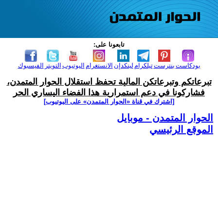
تابعونا على:
بودكاست
بنترست
تيلكرام
لينكدإن
الانستغرام
اليوتيوب
التويتر
الفيسبوك
تبرعاتكم وتبرعاتكن المالية تحفظ استقلال الحوار المتمدن،
فشاركونا في دعم استمرارية هذا الفضاء اليساري الحر
[اشترك في قناة ‫«الحوار المتمدن» على اليوتيوب]
الحوار المتمدن - موبايل
الموقع الرئيسي