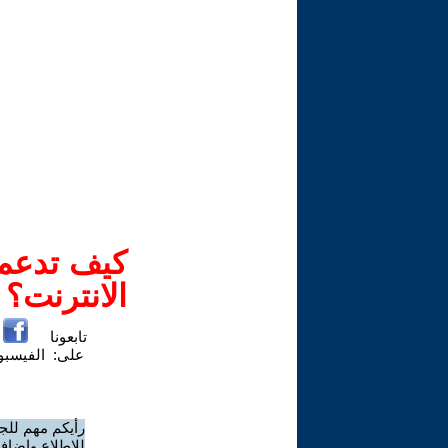
كيف تدعم-
الانترنت؟
تابعونا
على:
الفيسب
رأيكم مهم للج
للاطلاع وإضافة