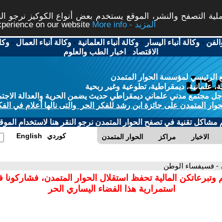
ة التصفح والنشر، الموقع يستخدم بعض أنواع الكوكيز نرجو النق
More info - المزيد
experience on our website
الفن
-
وكالة أنباء اليسار
-
وكالة أنباء العلمانية
-
وكالة أنباء العمال
-
وكا
الاقتصاد
-
اخبار الطب والعلوم
 الرئيسي لمؤسسة الحوار المتمدن
، علمانية، ديمقراطية، تطوعية وغير ربحية
ل مجتمع مدني علماني ديمقراطي حديث يضمن الحرية والعدالة الاجتم
حوار المتمدن على جائزة ابن رشد للفكر الحر والتى نالها أعلام في الفك
م مشاكل تقنية في تصفح الحوار المتمدن نرجو النقر هنا لاستخدام الموقع
كوردي
English
الاخبار
مراكز
الحوار المتمدن
- فسيفساء الوطن
 وتبرعاتكن المالية تحفظ استقلال الحوار المتمدن، فشاركونا 
استمرارية هذا الفضاء اليساري الحر