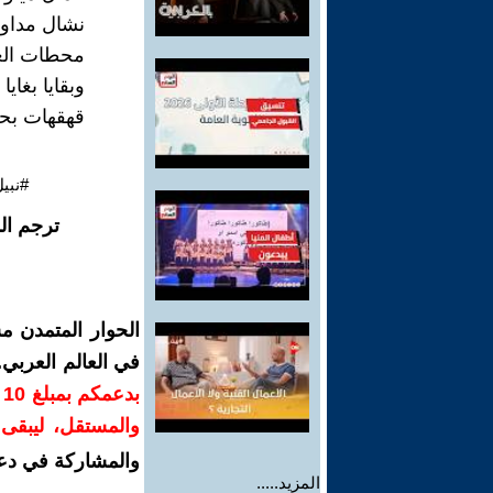
نشال مداو
محطات الع
وبقايا بغايا
قهقهات بحت
#نبي
ترجم ال
الحوار المتمدن م
في العالم العربي
ب
والمستقل، ليبقى ص
والمشاركة في دع
المزيد.....