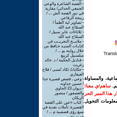
-
القصة الشاعرة والوعي
الجمعي الحداثي/ مقاربة
في دور القصة الش ... /
ربيحة الرفاعي
-
تصاوير لية الظمأ /
السمّاح عبد الله
-
ثلاثاءات عابر سبيل /
السمّاح عبد الله
-
ملامــح التجريــب في
كتابـات السيـد حـافظ من
خلال روايته يو ... /
Transl
سلسبيل كريبع
-
قناديل الحكمة / د. خالد
زغريت
-
حكاياتْ تَكاد تُنسى / فلاح
العيفاري
اعية، والمساواة
-
وعي ـ قصص قصيرة جدا
/ حسين جداونه
م.
ساهم/ي معنا!
-
ديوان 23 الحاوي
والعصفور / منصور
رار هذا المنبر الحر
الريكان
معلومات التحويل
-
كتاب «عين على القصة
القصيرة: تأملات نقدية في
تسع رؤى قصصية م ... /
حميد عقبي