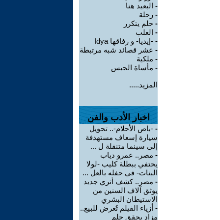
-
البعيد هنا
-
رحلة
-
حلم يتكرر
-
العلب
-
-إيديا- و رفاقها Idya
-
عشر قصائد شبه مرتبطة
-
ملكية
-
مأساة الجبس
المزيد.....
اخبار الأدب والفن
-
-باص الأحلام-.. تحويل
سيارة إسعاف مستهدفة
إلى سينما متنقلة ل ...
-
مصر.. عمرو دياب
يحتفي ببطلة كليب -لولا
البنات- في حفله بالعل ...
-
مصر.. كشف أثري جديد
يوثق آلاف السنين من
الاستيطان البشري
-
أزياء الفيلم تُعرض للبيع..
مزاد يحقق حلم