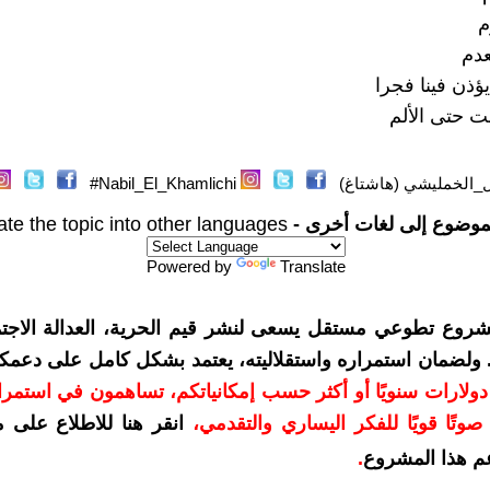
م
دم
 يؤذن فينا فجرا
 حتى الألم
ل_الخمليشي (هاشتاغ)
Nabil_El_Khamlichi#
موضوع إلى لغات أخرى -
ate the topic into other languages
Powered by
Translate
شروع تطوعي مستقل يسعى لنشر قيم الحرية، العدالة الاجتم
. ولضمان استمراره واستقلاليته، يعتمد بشكل كامل على دعمك
دعمكم بمبلغ 10 دولارات سنويًا أو أكثر حسب إمكانياتكم، تساهمون في استم
وتًا قويًا للفكر اليساري والتقدمي
،
انقر هنا للاطلاع على 
م هذا المشروع
.