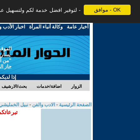
موافق - OK
لتوفير افضل خدمة لكم ولتسهيل عملي
أخبار عامة
-
وكالة أنباء المرأة
-
اخبار الأدب و
الموقع
يسارية
"من أج
حاز ال
إذا لديك
الزوار
اضافة/خدمات
بحث/الارشيف
الصفحة الرئيسية
-
الادب والفن
-
نبيل الخمليشي
تبرعاتكم