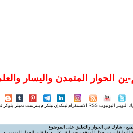
ين الحوار المتمدن واليسار والعلم
وك
التويتر
اليوتيوب
RSS
الانستغرام
لينكدإن
تيلكرام
بنترست
تمبلر
بلوكر
فل
ميع - شارك في الحوار والتعليق على الموضوع
 التعليقات من خلال الموقع نرجو النقر على - تعليقات الحوار المتمدن -