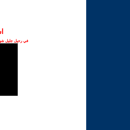
ا‫
في رحيل جليل شهبا