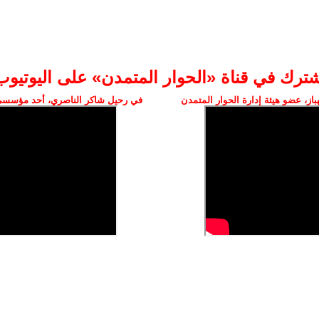
شترك في قناة «الحوار المتمدن» على اليوتيوب
ز، عضو هيئة إدارة الحوار المتمدن
في رحيل شاكر الناصري، أحد مؤسسي 