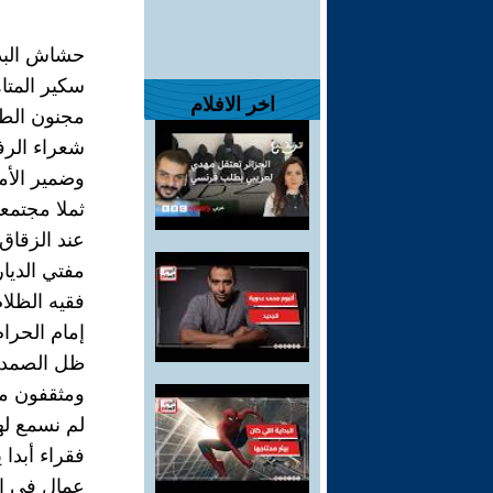
حشاش البد
سكير المتا
اخر الافلام
مجنون الط
شعراء الرف
وضمير الأم
ثملا مجتمعا
عند الزقاق 
مفتي الديار
فقيه الظلا
إمام الحرام
ظل الصمد
ومثقفون م
لم نسمع له
فقراء أبدا
عمال في ا