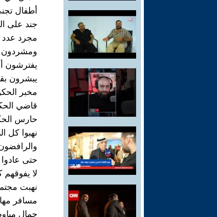
أطفال تجني
جند على ال
مجرد عدد
ومشردون ج
يفترشون أ
يبشرون بق
مخبر الحك
قاضي الحك
حارس الحك
نهبوا كل الب
والرافضون
حتى عادوا 
لا يفوقهم كث
نهبت مجتم
مسافر مها
حمال مياوم