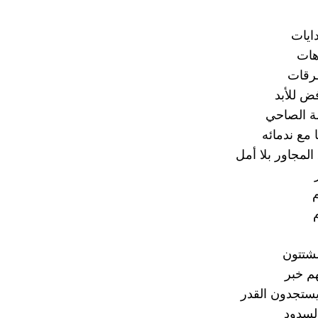
ايات
هات
رقات
ض للأبد
ة الصاحي
 مع ندمائه
المجاور بلا أمل
م
شتتون
م خبر
 يستجدون القدر
لسدود