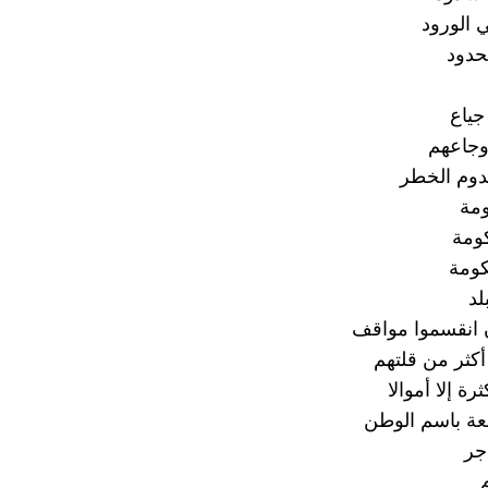
 الورود
حدود
ياع
وجاعهم
دوم الخطر
ومة
ومة
ومة
لد
 انقسموا مواقف
أكثر من قلتهم
رة إلا أموالا
عة باسم الوطن
جر