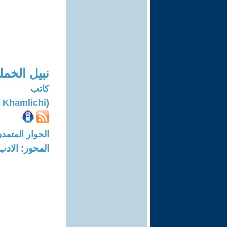
نبيل الخم
كاتب
(Nabil El Khamlichi)
الحوار المتمدن-العدد: 5642 - 17
المحور: الادب