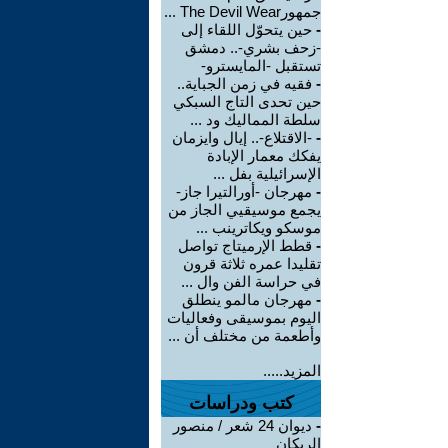
جمهورThe Devil Wear ...
-
حين يتحوّل اللقاء إلى
-زحف بشري-.. دمشق
تستقبل -المايسترو-
-
فقيه في زمن الجباية..
حين تحدى التاج السبكي
سلطة المماليك ود ...
-
-الاقتلاع-.. إيال وايزمان
يفكك معمار الإبادة
الإسرائيلية بفل ...
-
مهرجان -أورالتيرا جاز-
يجمع موسيقيي الجاز من
موسكو ويكاترينب ...
-
قطط الإرميتاج تواصل
تقليدا عمره ثلاثة قرون
في حراسة الفن وال ...
-
مهرجان مالمو ينطلق
اليوم بموسيقى وفعاليات
وأطعمة من مختلف أن ...
المزيد.....
كتب ودراسات
-
ديوان 24 شعر / منصور
الريكان