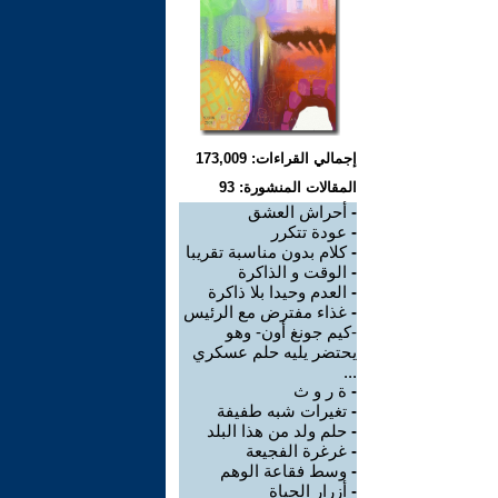
إجمالي القراءات: 173,009
المقالات المنشورة: 93
-
أحراش العشق
-
عودة تتكرر
-
كلام بدون مناسبة تقريبا
-
الوقت و الذاكرة
-
العدم وحيدا بلا ذاكرة
-
غذاء مفترض مع الرئيس
-كيم جونغ أون- وهو
يحتضر يليه حلم عسكري
...
-
ة ر و ث
-
تغيرات شبه طفيفة
-
حلم ولد من هذا البلد
-
غرغرة الفجيعة
-
وسط فقاعة الوهم
-
أزرار الحياة