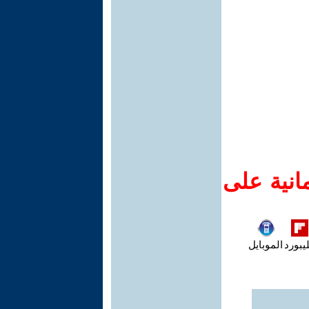
انية على
يبورد
الموبايل