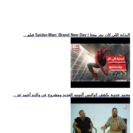
.. فيلم Spider-Man: Brand New Day | البداية اللي كان بيتر محتا
.. محمد عدوية يكشف كواليس ألبومه الجديد ومشروع عن والده أحمد عد