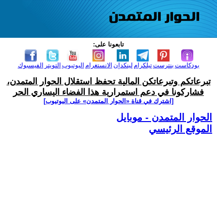
تابعونا على:
بودكاست
بنترست
تيلكرام
لينكدإن
الانستغرام
اليوتيوب
التويتر
الفيسبوك
تبرعاتكم وتبرعاتكن المالية تحفظ استقلال الحوار المتمدن،
فشاركونا في دعم استمرارية هذا الفضاء اليساري الحر
[اشترك في قناة ‫«الحوار المتمدن» على اليوتيوب]
الحوار المتمدن - موبايل
الموقع الرئيسي