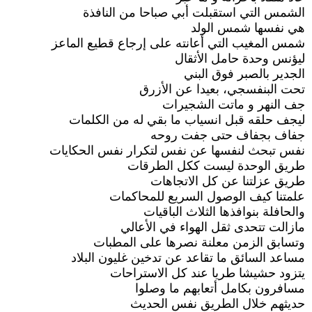
الشمس التي استقبلت أبي صباحا من النافذة
هي نفسها شمس الولد
شمس المغيب التي أعانته على إرجاع قطيع الماعز
ليؤنس وحدة حامل الأثقال
الجدير بالصبر فوق البني
تحت البنفسجي، بعيدا عن الأزرق
جف النهر و ماتت الشجيرات
ليجف حلقه قبل انسياب ما بقي له من الكلمات
جفاف بجفاف حتى جفت روحه
نفس تبحث لنفسها عن نفس لتكرار نفس الحكايات
طريق الوحدة ليست ككل الطرقات
طريق عزلتنا عن كل الاتجاهات
علمتنا كيف الوصول السريع للمحاكمات
والحافلة بنوافذها الثلاث الباقيات
مازالت تتحدى ثقل الهواء في الأعالي
وتسابق الزمن معلنة نصرها على المطبات
مساعد السائق ما تقاعد عن تدخين غليون البلاد
يتزود حشيشا طريا عند كل الاستراحات
مسافرون بكامل أتعابهم ما وصلوا
حديثهم خلال الطريق نفس الحديث