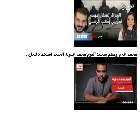
.. محمد علام وهيثم سعيد: ألبوم محمد عدوية الجديد استكمالا لنجاح