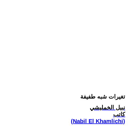
تغيرات شبه طفيفة
نبيل الخمليشي
كاتب
(Nabil El Khamlichi)