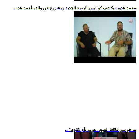
.. محمد عدوية يكشف كواليس ألبومه الجديد ومشروع عن والده أحمد عد
.. ما هو سر علاقة اليهود العرب بأم كلثوم؟