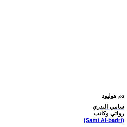
دم هوليود
سامي البدري
روائي وكاتب
(Sami Al-badri)