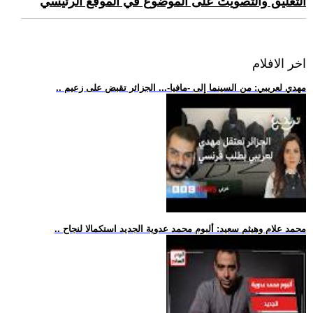
التعليق والتصويت على الموضوع في الموقع الرئيسي
اخر الافلام
.. مهدي لعريبي: من السينما إلى -مافيا-... الجزائر تقبض على زعيم
.. محمد علام وهيثم سعيد: ألبوم محمد عدوية الجديد استكمالا لنجاح