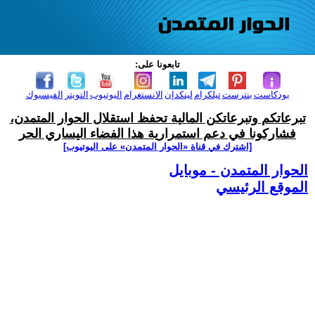
تابعونا على:
بودكاست
بنترست
تيلكرام
لينكدإن
الانستغرام
اليوتيوب
التويتر
الفيسبوك
تبرعاتكم وتبرعاتكن المالية تحفظ استقلال الحوار المتمدن،
فشاركونا في دعم استمرارية هذا الفضاء اليساري الحر
[اشترك في قناة ‫«الحوار المتمدن» على اليوتيوب]
الحوار المتمدن - موبايل
الموقع الرئيسي