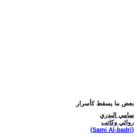
بعض ما يسقط كأسرار
سامي البدري
روائي وكاتب
(Sami Al-badri)