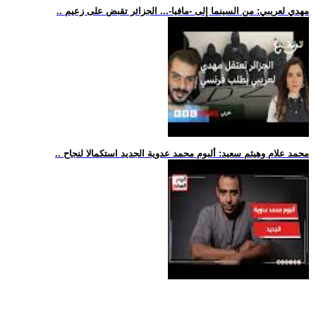
.. مهدي لعريبي: من السينما إلى -مافيا-... الجزائر تقبض على زعيم
.. محمد علام وهيثم سعيد: ألبوم محمد عدوية الجديد استكمالا لنجاح