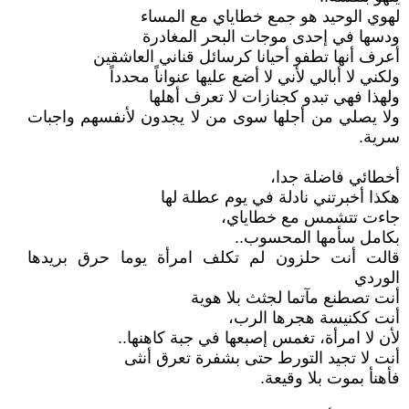
لهوي الوحيد هو جمع خطاياي مع المساء
ودسها في إحدى موجات البحر المغادرة
أعرف أنها تطفو أحيانا كرسائل قناني العاشقين
ولكني لا أبالي لأني لا أضع عليها عنواناً محدداً
ولهذا فهي تبدو كجنازات لا تعرف أهلها
ولا يصلي من أجلها سوى من لا يجدون لأنفسهم واجبات
سرية.
أخطائي فاضلة جدا،
هكذا أخبرتني نادلة في يوم عطلة لها
جاءت تتشمس مع خطاياي،
بكامل سأمها المحسوب..
قالت أنت حلزون لم تكلف امرأة يوما حرق بريدها
الوردي
أنت تصطنع مآتما لجثث بلا هوية
أنت ككنيسة هجرها الرب،
لأن لا امرأة، تغمس إصبعها في جبة كاهنها..
أنت لا تجيد التورط حتى بشفرة تعرق أنثى
فأهنأ بموت بلا وقيعة.