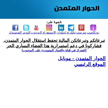
تابعونا على:
بودكاست
بنترست
تيلكرام
لينكدإن
الانستغرام
اليوتيوب
التويتر
الفيسبوك
تبرعاتكم وتبرعاتكن المالية تحفظ استقلال الحوار المتمدن،
فشاركونا في دعم استمرارية هذا الفضاء اليساري الحر
[اشترك في قناة ‫«الحوار المتمدن» على اليوتيوب]
الحوار المتمدن - موبايل
الموقع الرئيسي