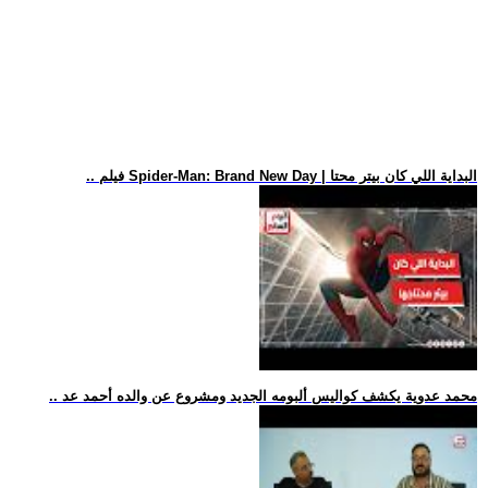
.. فيلم Spider-Man: Brand New Day | البداية اللي كان بيتر محتا
.. محمد عدوية يكشف كواليس ألبومه الجديد ومشروع عن والده أحمد عد