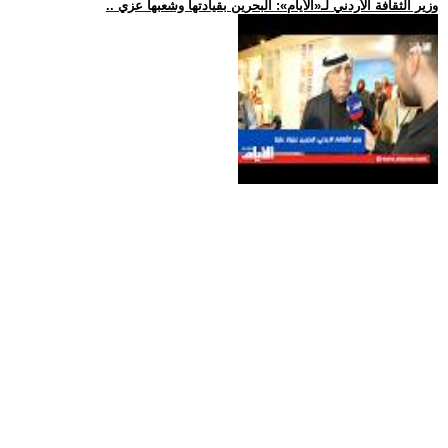
.. وزير الثقافة الأردني لـ«الأيام»: البحرين بقيادتها وشعبها عزي