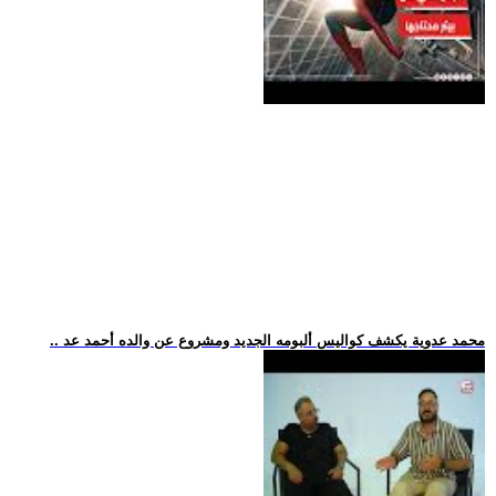
.. محمد عدوية يكشف كواليس ألبومه الجديد ومشروع عن والده أحمد عد