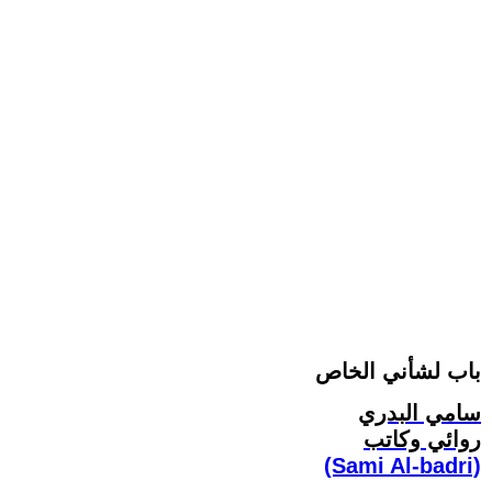
باب لشأني الخاص
سامي البدري
روائي وكاتب
(Sami Al-badri)