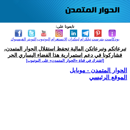
تابعونا على:
بودكاست
بنترست
تيلكرام
لينكدإن
الانستغرام
اليوتيوب
التويتر
الفيسبوك
تبرعاتكم وتبرعاتكن المالية تحفظ استقلال الحوار المتمدن،
فشاركونا في دعم استمرارية هذا الفضاء اليساري الحر
[اشترك في قناة ‫«الحوار المتمدن» على اليوتيوب]
الحوار المتمدن - موبايل
الموقع الرئيسي