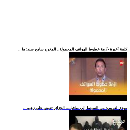
.. كلمة أخيرة -أزمة خطوط الهواتف المحمولة.. المخرج سامح سند: ما
.. مهدي لعريبي: من السينما إلى -مافيا-... الجزائر تقبض على زعيم