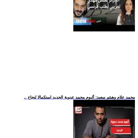
.. محمد علام وهيثم سعيد: ألبوم محمد عدوية الجديد استكمالا لنجاح