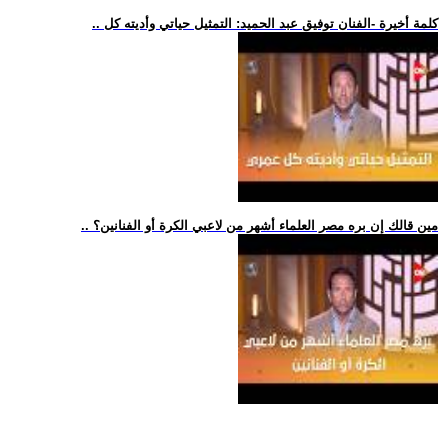
.. كلمة أخيرة -الفنان توفيق عبد الحميد: التمثيل حياتي وأديته كل
.. مين قالك إن بره مصر العلماء أشهر من لاعبي الكرة أو الفنانين؟