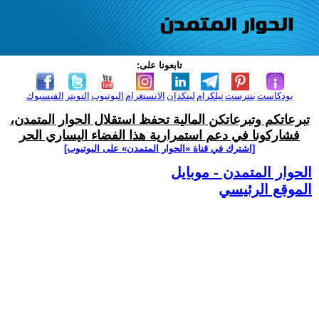
تابعونا على:
بودكاست
بنترست
تيلكرام
لينكدإن
الانستغرام
اليوتيوب
التويتر
الفيسبوك
تبرعاتكم وتبرعاتكن المالية تحفظ استقلال الحوار المتمدن،
فشاركونا في دعم استمرارية هذا الفضاء اليساري الحر
[اشترك في قناة ‫«الحوار المتمدن» على اليوتيوب]
الحوار المتمدن - موبايل
الموقع الرئيسي