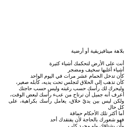
بلاهة ميتافيزيقية أو أرضية
أنت على الأرض لتحكمك أشياء كثيرة
أشياء أغلبها سخيف ومضجر
كأن تدخل الحمام عشر مرات في اليوم الواحد
كأن تذهب إلى الحلاق لتجلس تحت يديه، كأبله صغير،
وليحرك لك رأسك حسب رغبته وليس حسب حاجتك
أعرف أنه جميل أن ترتاح من عبء رأسك لبعض الوقت،
ولكن ليس بين يديّ حلاق، يعامل رأسك بكراهية، على
كل حال
أما أكثر تلك الأحكام حماقة
فهو شعورك بالحاجة لأن يفتقدك أحد
وأن يشتاقك ولو مجرد كلب