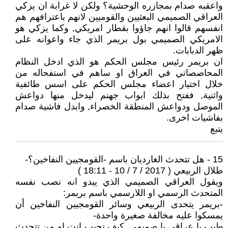
واعقبه صدام بمجازره الوحشية؟ ولكن لا غرابة ان يزكي
العراقي الصميمي البعثيين والقوميين لانهم باعترافهم هم
انفسهم قالوا انهم جاؤوا بقطار امريكي, وكما يزكي هو
الامريكي الصميمي بول بريمر الذي جاء واعوانه على
ظهر الدبابات.
ان بريمر رئيس مجلس الحكم هو الذي ادخل النظام
المحاصصاتي في العراق او ساهم في استفحاله من
خلال اختيار اعضاء مجلس الحكم على اسس طائفية
واثنية, ففتح بذلك ابواب جهنم ليدخل منها دواعش
الموصل ودواعش المنطقة الخصراء, وابدل فاشية صدام
بفاشيات اخرى.
يتبع
15 - هل تتحدث الغارديان باسم -القومجيين النفاخين؟-
طلال الربيعي ( 2017 / 7 / 10 - 18:11 )
ويقول العراقي الصميمي الذي يبدو انه نصب نفسه
المتحدث الرسمي او اللارسمي باسم بريمر:
-بريمر يتحدى الربيعي وسائر القومجيين النفاخين أن
يمسكوا عليه مخالفة صغيرة واحدة-
طيب يا عراقي يا صميمي, كيف تجيب انت او من تتحدث