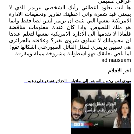
عراقي صميمي
ها انت تعاود اعطائي رأيك الشخصي ببريمر الذي لا
يهمني قيد شعرة واني اعطيتك تقارير وتحقيقات الادارة
الامريكية نفسها التي تثبت ان بريمر ليس لصا فقط وانما
هو ملك اللصوص. واذا كان عندك معلومات مناقضة
فلماذا لا تقدمها الى الادارة الامريكية نفسها لتعلم عندها
ان معلوماتك لا تساوي شروى نقير؟ وعلاقته بالجزائري
هي تطبيق بريمري للمثل القائل الطيورعلى اشكالها تقع!
اما باقي تعليقك فهو اسطوانة مشروخة مملة ومقرفة
ad nauseam
اخر الافلام
.. مهدي لعريبي: من السينما إلى -مافيا-... الجزائر تقبض على زعيم