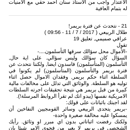
الاعتذار واجب من الاستاذ سنان احمد حقي مع الامنيات
له بتمام العافية
21 - نتحدث عن فترة بريمر!
طلال الربيعي ( 2017 / 7 / 11 - 09:56 )
عراقي صميمي, تعليق 19
تقول
-الأموال محل سؤالك سرقها التأسلمون....-
السؤال كان سؤالك وليس سؤالي. على اية حال,
التأسلمون (المتأسلمون) فاسدون ايضا, ولكننا نتحدث عن
فترة بريمر والتأسلمون (المتأسلمون) لم يكونوا في
السلطة اثناء حكم بريمر, وفقدان الاموال حصل اثناء
توليه هو السلطة. والوثائق التي تدلل على مخالفات مالية
كبيرة من قبل بريمر هي نتيجة تحقيقات اجرته السلطات
الامريكية نفسها (يبدو انك لم تقرأ الروابط المرسلة!).
لقد اجبتك باثباتات على قولك:
-بريمر يتحدى الربيعي وسائر القومجيين النفاخين أن
يمسكوا عليه مخالفة صغيرة واحدة-
ولكنك رفضت اثباتاتي بدون اي مبرر او وثائق. رأيك
الشخصي في بريمر لا يغير من فحوى الامر شيئا بان