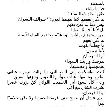
بالسفينة
خذ ما تشاء
حتّى "أحاديثَ النساء ".
لم نكن نفهمها كما نفهمها اليوم : " سوالف النسوان"
ليس لأننا لم نكن نفهم
بل لأننا أحسنّا النوايا
بمن سيتمرّغ برايات الوحشيّة وخضرة المياه الآسنة
لم نكن نفهم
ما جعلتنا نفهمه
لأننا طيبون
أيها القرصان
بقرطك ورايتك السوداء
بجمجمتها وعظمتيها.
كنت ساشكوك إلى أمك التي ما زالت تزور مخيلتي
بطولها وبياضها الشاحب وأنفها الطويل وحزنها العميق
وإلى كل نسوة أبي الخصيب اللواتي كنّ يزرننا عصرا
لشرب الشاي مع أمّي
أيها القرصان
الذي فشل أن يصبح حتى قرصانا حقيقيا ولا حتّى خلاسيّا
نفرا