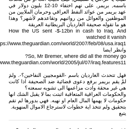
باسمه, بريمر, على تهم اختفاء 10-12 بليون دولار في
عهد بريمر من عوائد النفط العراقي وحرمان الملايين من
الموظفين والعوائل من رواتبهم وتقاعدهم لأشهر؟ وهذا
هو ما تقوله صحيفة الغارديان البريطانية العريقة
How the US sent -$-12bn in cash to Iraq. And
watched it vanish
tps://www.theguardian.com/world/2007/feb/08/usa.iraq1
وانظر ايضا
So, Mr Bremer, where did all the money go?
/www.theguardian.com/world/2005/jul/07/iraq.features11
فهل تتحدث الغارديان باسم -القومجيين النفاخين؟-. ولمَ
لمْ يقم بريمر برفع دعوى قضائية ضد الصحيفة اذا كانت
هي غير محقة وادت مزاعمها الى تشويه سمعته؟
والحكومات العراقية المتعاقبة اثبتت بما لا يقبل الشك انها
حكومات لا يهمها المال العام او نهبه. فهي بدورها لم تقم
بتحقيق ولم تتخذ اية خطوات لاسترجاع الاموال المنهوبة.
يتبع