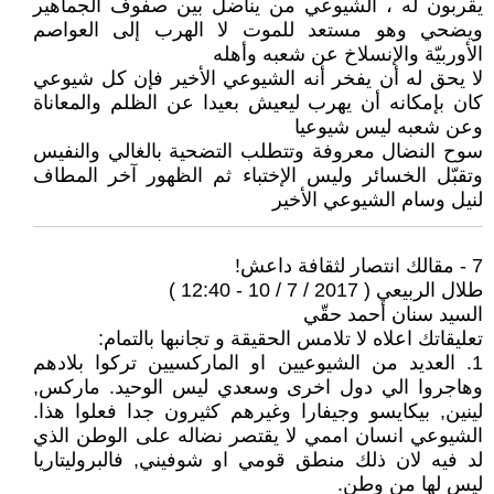
يقربون له ، الشيوعي من يناضل بين صفوف الجماهير
ويضحي وهو مستعد للموت لا الهرب إلى العواصم
الأوربيّة والإنسلاخ عن شعبه وأهله
لا يحق له أن يفخر أنه الشيوعي الأخير فإن كل شيوعي
كان بإمكانه أن يهرب ليعيش بعيدا عن الظلم والمعاناة
وعن شعبه ليس شيوعيا
سوح النضال معروفة وتتطلب التضحية بالغالي والنفيس
وتقبّل الخسائر وليس الإختباء ثم الظهور آخر المطاف
لنيل وسام الشيوعي الأخير
7 - مقالك انتصار لثقافة داعش!
طلال الربيعي ( 2017 / 7 / 10 - 12:40 )
السيد سنان أحمد حقّي
تعليقاتك اعلاه لا تلامس الحقيقة و تجانبها بالتمام:
1. العديد من الشيوعيين او الماركسيين تركوا بلادهم
وهاجروا الي دول اخرى وسعدي ليس الوحيد. ماركس,
لينين, بيكايسو وجيفارا وغيرهم كثيرون جدا فعلوا هذا.
الشيوعي انسان اممي لا يقتصر نضاله على الوطن الذي
لد فيه لان ذلك منطق قومي او شوفيني, فالبروليتاريا
ليس لها من وطن.