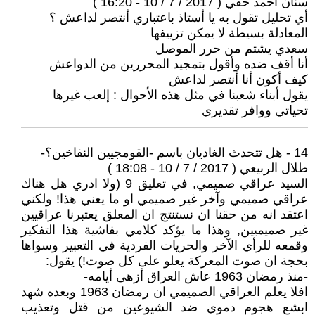
سنان أحمد حقّي ( 2017 / 7 / 10 - 16:20 )
أي تحليل تقول به يا أستاذ باعتباري أنتصر لداعش ؟
المعادلة بسيطة لا يمكن تزييفها
سعدي يشتم من حرر الموصل
أنا أقف ضده وأقول بتمجيد المحررين من الدواعش
كيف أكون أنا أنتصر لداعش
يقول أبناء شعبنا في مثل هذه الأحوال : إلعب غيرها
تحياتي ووافر تقديري
14 - هل تتحدث الغاديان باسم -القومجيين النفاخين؟-
طلال الربيعي ( 2017 / 7 / 10 - 18:08 )
السيد عراقي صميمي, في تعليق 9 (ولا ادري هل هناك
عراقي صميمي وآخر غير صميمي او ما يعني هذا! ولكني
اعتقد انه من حقنا ان نستنتج ان المعلق يعتبرنا عراقيين
غير صميميين, وهذا ما يؤكد كلامي بفاشية هذا التفكير
وقمعه للرأي الآخر والحريات الفردية في التعبير وسواها
بحجة ان صوت المعركة يعلو على كل صوت!) يقول:
-منذ رمضان 1963 عاش العراق أزهى أيامه-
افلا يعلم العراقي الصميمي ان رمضان 1963 وبعده شهد
ابشع هجوم دموي ضد الشيوعين من قتل وتعذيب