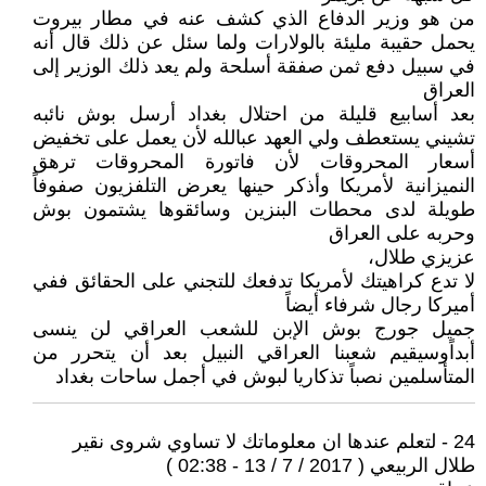
من هو وزير الدفاع الذي كشف عنه في مطار بيروت
يحمل حقيبة مليئة بالولارات ولما سئل عن ذلك قال أنه
في سبيل دفع ثمن صفقة أسلحة ولم يعد ذلك الوزير إلى
العراق
بعد أسابيع قليلة من احتلال بغداد أرسل بوش نائبه
تشيني يستعطف ولي العهد عبالله لأن يعمل على تخفيض
أسعار المحروقات لأن فاتورة المحروقات ترهق
النميزانية لأمريكا وأذكر حينها يعرض التلفزيون صفوفاً
طويلة لدى محطات البنزين وسائقوها يشتمون بوش
وحربه على العراق
عزيزي طلال،
لا تدع كراهيتك لأمريكا تدفعك للتجني على الحقائق ففي
أميركا رجال شرفاء أيضاً
جميل جورج بوش الإبن للشعب العراقي لن ينسى
أبداًوسيقيم شعبنا العراقي النبيل بعد أن يتحرر من
المتأسلمين نصباً تذكاريا لبوش في أجمل ساحات بغداد
24 - لتعلم عندها ان معلوماتك لا تساوي شروى نقير
طلال الربيعي ( 2017 / 7 / 13 - 02:38 )