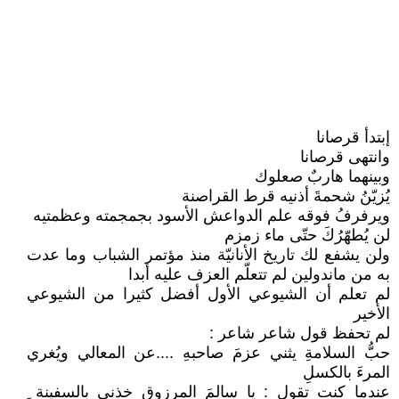
إبتدأ قرصانا
وانتهى قرصانا
وبينهما هاربٌ صعلوك
يُزيّنُ شحمةَ أذنيه قرط القراصنة
ويرفرفُ فوقه علم الدواعش الأسود بجمجمته وعظمتيه
لن يُطهّرُكَ حتّى ماء زمزم
ولن يشفع لك تاريخ الأنانيّة منذ مؤتمر الشباب وما عدت
به من ماندولين لم تتعلّم العزف عليه أبدا
لم تعلم أن الشيوعي الأول أفضل كثيرا من الشيوعي
الأخير
لم تحفظ قول شاعر شاعر :
حبُّ السلامةِ يثني عزمَ صاحبهِ ....عن المعالي ويُغري
المرءَ بالكسلِ
عندما كنت تقول : يا سالمَ المرزوق خذني بالسفينة ِ