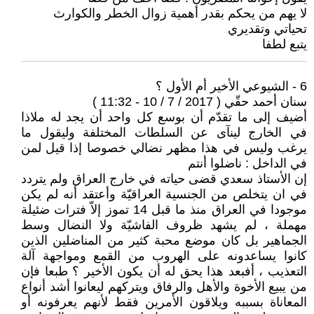
لا يهم من يحكم بقدر أهمية زوال الخطر والكوارث
تحياتي وتقديري
يتبع لطفا
6 - الشيوعي الأخير أم الأول ؟
سنان أحمد حقّي ( 2017 / 7 / 10 - 11:32 )
أضيف إلى ما تقدّم أن بوسع كل واحد أن يجد له ملاذا
في الخارج لينآى عن السلطات المختلفة وليقول ما
يرغب وليس في هذا مظهر نضالي خصوصا إذا قيل لمن
في الداخل : ناضلوا أنتم
إن الأستاذ سعدي قضى حياته في خارج العراق ولم يتردد
في ان يتخلص من الجنسية العراقيّة وأعتقد أنه لم يكن
موجودا في العراق منذ ما قبل 14 تموز إلاّ فترات ضئيلة
مهملة ، لم يشهد ظروف الفاشيّة ولا النضال وسط
الجماهير بل كان موضع محبة كثير من المناضلين الذين
كانوا يساعدونه على الهروب من القمع ومواجهة آلة
التعذيب ، أفبعد هذا يحق له أن يكون الأخير ؟ طبعا فإن
من يبيع الأخوة والأهل والرفاق ويتركهم ليعانوا أشد أنواع
المعاناة بسببه ويلاقون الأمرين فقط لأنهم يعرفونه أو