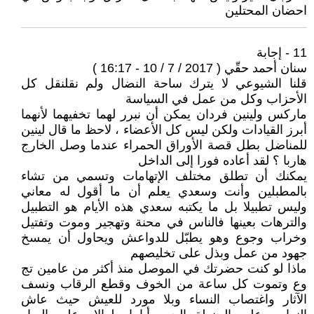
احضان المحتلين
11 - إجابة
سنان أحمد حقّي ( 2017 / 7 / 10 - 16:17 )
قلنا الشيوعي لا يترك ساحة النضال ولم نقلنقل كل
الأحزاب وكل من عمل في السياسة
ماركس ولينين فردان يمكن أن نبرر لهما تخفيهما لأنهما
أبرز القيادات ولكن ليس كل الأعضاء ، لاحظ ما قال لينين
للمناضل بطل قصة الأوراق الحمراء عندما وصل الخارج
هاربا ؟ لقد أعاده فورا إلى الداخل
يمكنك أن تطلق مختلف الإتهامات وتسمي من تشاء
بالمطبلين وأنت وسعدي يعلم أن ما أقول له معاني
وليس تطبيلا بل ما يكتبه سعدي هذه الأيام هو التطبيل
والترهات بعينها فالناس في محنة وتهجير وموت وتفتيل
وخراب وجوع وهو يطبّل للدواعش ويحاول أن يمسخ
جهود من عمل وبذل على تخليصهم
ماذا لو كنت حضرتك في الموصل منذ أكثر من عامين تج
وع وتموت كل ساعة من الخوف وقطع الرقاب ونسف
الآثار واغتصاب النساء وبلا مورد للعيش حيث عاش