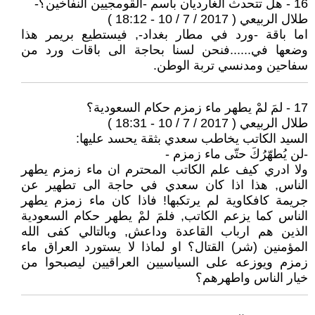
16 - هل تتحدث الغارديان باسم -القومجيين النفاخين؟-
طلال الربيعي ( 2017 / 7 / 10 - 18:12 )
اما باقة -ورد في مطار بغداد-, فيستطيع بريمر هذا
وضعها في......فنحن لسنا بحاجة الى باقات ورد من
سفاحين ومدنسي تربة الوطن.
17 - لمَ لمْ يطهر ماء زمزم حكام السعودية؟
طلال الربيعي ( 2017 / 7 / 10 - 18:31 )
السيد الكاتب يخاطب سعدي بثقة يحسد عليها:
-لن يُطهّرُكَ حتّى ماء زمزم -
ولا ادري كيف علم الكاتب المحترم ان ماء زمزم يطهر
الناس, هذا اذا كان سعدي في حاجة الى تطهير عن
جريمة كافكاوية لم يرتكبها! فاذا كان ماء زمزم يطهر
الناس كما يزعم الكاتب, فلمَ لمْ يطهر حكام السعودية
الذين هم ارباب القاعدة وداعش, وبالتالي كفى الله
المؤمنين (شر) القتال؟ او لماذا لا يستورد العراق ماء
زمزم ويوزعه على السياسيين العراقيين ليصبحوا من
خيار الناس واطهرهم؟