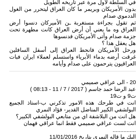
في السلطة لأول مرة عبر تاريخه الطويل
بدون الأمريكان وبريمر ما كان العراق ليتحرر من الغول
الددموي صدام
ثم تقول بجراءة مستغربة ـن الأميركان دنسوا أرض
العراق وه ما يعني أن أرض العراق كانت مطهرة تحت
جزمة صدام وأتى الأمريكان فدنسوها
هل يعقل هذا ؟
ورحل الأمريكان فانحط العراق إلى أسفل السافلين
غرقت أرضه بدماء الأبرياء واستسلم لعملاء ايران فبات
العراقيون يترحمون على صدام وأيامه
20 - الى عراقي صميمي
عبد الرضا حمد جاسم ( 2017 / 7 / 11 - 08:13 )
ت9 و ت19
انت في طرحك هذه الامور تذكرني ب-استاذ الجميع
البولشفي الكبير المناضل القدير- فؤاد النمري
هل انت من البلاشفة اي من متابعي البولشفي الكبير؟
انت لست عراقي صميمي فقط انما عراقي فهمان
...............
اليك ما قاله النمري بتاريخ 11/01/2016