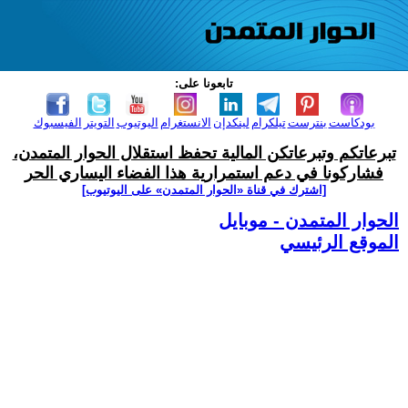
تابعونا على:
بودكاست
بنترست
تيلكرام
لينكدإن
الانستغرام
اليوتيوب
التويتر
الفيسبوك
تبرعاتكم وتبرعاتكن المالية تحفظ استقلال الحوار المتمدن،
فشاركونا في دعم استمرارية هذا الفضاء اليساري الحر
[اشترك في قناة ‫«الحوار المتمدن» على اليوتيوب]
الحوار المتمدن - موبايل
الموقع الرئيسي