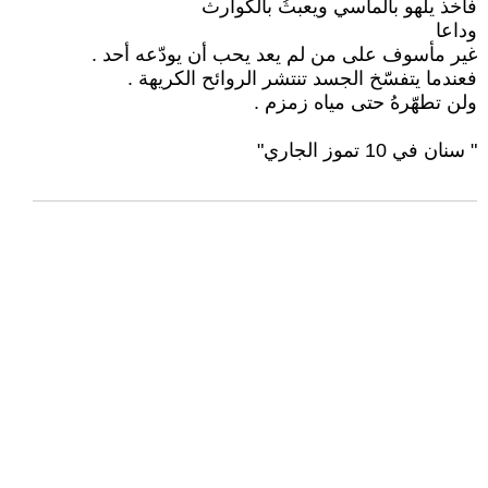
فأخذ يلهو بالمآسي ويعبثُ بالكوارث
وداعا
غير مأسوف على من لم يعد يحب أن يودّعه أحد .
فعندما يتفسّخ الجسد تنتشر الروائح الكريهة .
ولن تطهّرهُ حتى مياه زمزم .
" سنان في 10 تموز الجاري"