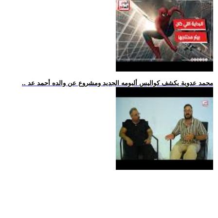
.. محمد عدوية يكشف كواليس ألبومه الجديد ومشروع عن والده أحمد عد