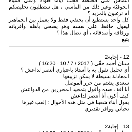
النماس على الحنطة الحب أياما طوالا وعلى المياه
الجوفيّة وغير ذلك من المآسي ، هل ستطلبون تخليصكم
أم ترغبون بالمزيد ؟
كل واحد يستطيع أن يختفي فقط ولا يعمل بين الجماهير
ليقول حافظ على نفسه وهو يضحي بأهله وأقربائه
ورفاقه وأصدقائه ، أي نضال هذا ؟
يتبع
12 - إجابة2
سنان أحمد حقّي ( 2017 / 7 / 10 - 16:20 )
أي تحليل تقول به يا أستاذ باعتباري أنتصر لداعش ؟
المعادلة بسيطة لا يمكن تزييفها
سعدي يشتم من حرر الموصل
أنا أقف ضده وأقول بتمجيد المحررين من الدواعش
كيف أكون أنا أنتصر لداعش
يقول أبناء شعبنا في مثل هذه الأحوال : إلعب غيرها
تحياتي ووافر تقديري
13 - إجابة2