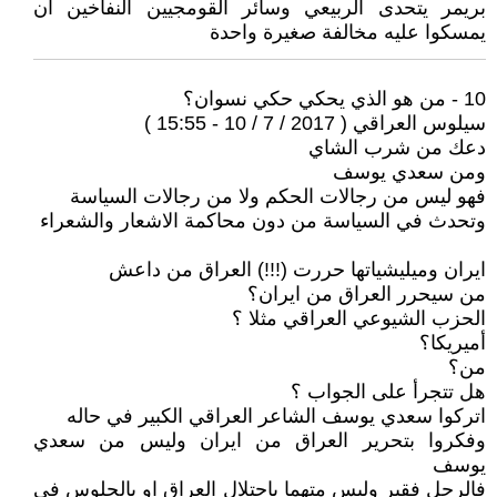
بريمر يتحدى الربيعي وسائر القومجيين النفاخين أن
يمسكوا عليه مخالفة صغيرة واحدة
10 - من هو الذي يحكي حكي نسوان؟
سيلوس العراقي ( 2017 / 7 / 10 - 15:55 )
دعك من شرب الشاي
ومن سعدي يوسف
فهو ليس من رجالات الحكم ولا من رجالات السياسة
وتحدث في السياسة من دون محاكمة الاشعار والشعراء
ايران وميليشياتها حررت (!!!) العراق من داعش
من سيحرر العراق من ايران؟
الحزب الشيوعي العراقي مثلا ؟
أميريكا؟
من؟
هل تتجرأ على الجواب ؟
اتركوا سعدي يوسف الشاعر العراقي الكبير في حاله
وفكروا بتحرير العراق من ايران وليس من سعدي
يوسف
فالرجل فقير وليس متهما باحتلال العراق او بالجلوس في