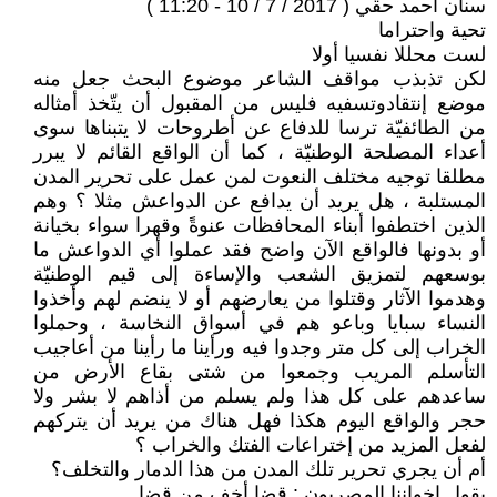
سنان أحمد حقّي ( 2017 / 7 / 10 - 11:20 )
تحية واحتراما
لست محللا نفسيا أولا
لكن تذبذب مواقف الشاعر موضوع البحث جعل منه
موضع إنتقادوتسفيه فليس من المقبول أن يتّخذ أمثاله
من الطائفيّة ترسا للدفاع عن أطروحات لا يتبناها سوى
أعداء المصلحة الوطنيّة ، كما أن الواقع القائم لا يبرر
مطلقا توجيه مختلف النعوت لمن عمل على تحرير المدن
المستلبة ، هل يريد أن يدافع عن الدواعش مثلا ؟ وهم
الذين اختطفوا أبناء المحافظات عنوةً وقهرا سواء بخيانة
أو بدونها فالواقع الآن واضح فقد عملوا أي الدواعش ما
بوسعهم لتمزيق الشعب والإساءة إلى قيم الوطنيّة
وهدموا الآثار وقتلوا من يعارضهم أو لا ينضم لهم وأخذوا
النساء سبايا وباعو هم في أسواق النخاسة ، وحملوا
الخراب إلى كل متر وجدوا فيه ورأينا ما رأينا من أعاجيب
التأسلم المريب وجمعوا من شتى بقاع الأرض من
ساعدهم على كل هذا ولم يسلم من أذاهم لا بشر ولا
حجر والواقع اليوم هكذا فهل هناك من يريد أن يتركهم
لفعل المزيد من إختراعات الفتك والخراب ؟
أم أن يجري تحرير تلك المدن من هذا الدمار والتخلف؟
يقول إخواننا المصريون : قضا أخف من قضا