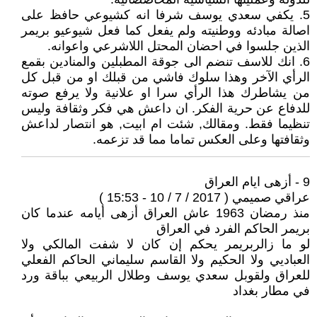
5. يكفي سعدي يوسف شرفا انه كشيوعي حافظ على
اصالة مبادئه ووطنيته ولم يفعل كما فعل شيوعيو بريمر
الذين جلسوا في احضان المحتل اللاشرعي واعوانه.
6. انك للاسف تنضم الى جوقة المطبلين والمنادين بقمع
الرأي الآخر وهذا سلوك فاشي من قبلك او من قبل كل
من يشاطرك هذا الرأي سرا او علانية ولا يرفع صوته
للدفاع عن حرية الفكر. ان داعش هي فكر وثقافة وليس
تنظيما فقط. ومقالك, شئت ام ابيت, هو انتصار لداعش
وثقافتها وعلى العكس تماما مما قد تزعمه.
9 - أزهى ايام العراق
عراقي صميمي ( 2017 / 7 / 10 - 15:53 )
منذ رمضان 1963 عاش العراق أزهى أيامه عندما كان
بريمر الحاكم الفرد في العراق
لو ما زالربريمر يحكم إن كان لا شفت المالكي ولا
العباديي ولا الحكيم ولا القاسم سليماني الحاكم الفعلي
للعراق ولقوبل سعدي يوسف وطلال الربيعي بباقة ورد
في مطار بغداد