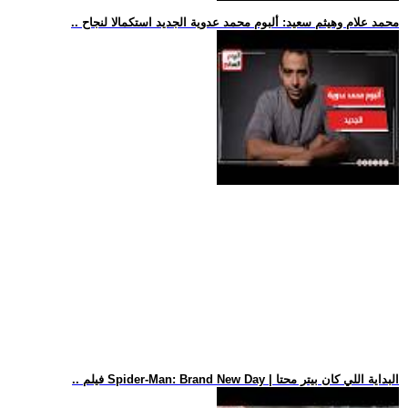
.. محمد علام وهيثم سعيد: ألبوم محمد عدوية الجديد استكمالا لنجاح
.. فيلم Spider-Man: Brand New Day | البداية اللي كان بيتر محتا