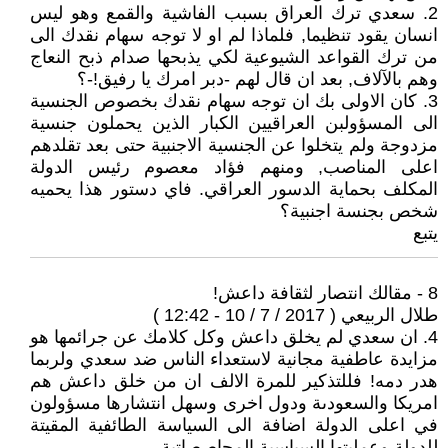
2. سعدي ترك العراق بسبب الفاشية والقمع وهو ليس
انسان يقود تنظيما, فلماذا لم او لا توجه سهام نقدك الى
من ترك القواعد الشيوعية لكي يذبحها صدام ذبح النعاج
وهم بالآلاف, بعد ان قال لهم -دبر امرك يا رفيق!-؟
3. كان الاولى بك ان توجه سهام نقدك بخصوص الجنسية
الى المسؤولبن العراقيين الكبار الذين يحملون جنسية
مزدوجة ولم يتخلوا عن الجنسية الاجنبية حتى بعد تقلدهم
اعلى المناصب, ومنهم فؤاد معصوم رئيس الدولة
المكلف بحماية الدسور العراقي. فاي دستور هذا يحميه
شخص بجنسة اجنبية؟
يتبع
8 - مقالك انتصار لثقافة داعش!
طلال الربيعي ( 2017 / 7 / 10 - 12:42 )
4. ان سعدي لم يخلق داعش وكل كلامك عن جرائمها هو
مزايدة عاطفية مجانية لاستعداء الناس ضد سعدي ولربما
هدر دمه! فللتذكير للمرة الالف ان من خلق داعش هم
امريكا والسعودىة ودول اخرى وسهل انتشارها مسؤولون
في اعلى الدولة اضافة الى السياسة الطائفية المقيتة
للدولة وعمليتها السياسية المحاصصاتية.