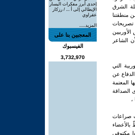
إحدى أبرز مفكرات اليسار
تلة الشرق
الإيطالي إلى أ ... / رزكار
من منطقتنا
عقراوي
 تصريحات
المزيد.....
الأوربيين
المعجبين بنا على
أن الشاعر
الفيسبوك
3,732,970
ربية التي
الدفاع عن
ها المعتمة
ى الصداقة
،
ب صراعات
ّ بالأعضاء
وا مكتوفي