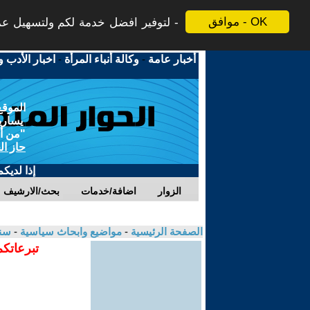
موافق - OK
لتوفير افضل خدمة لكم ولتسهيل عملي
أخبار عامة
-
وكالة أنباء المرأة
-
اخبار الأدب و
الموقع
يسارية
"من أج
حاز ال
إذا لديك
الزوار
اضافة/خدمات
بحث/الارشيف
الصفحة الرئيسية
-
مواضيع وابحاث سياسية
-
سنا
تبرعاتكم