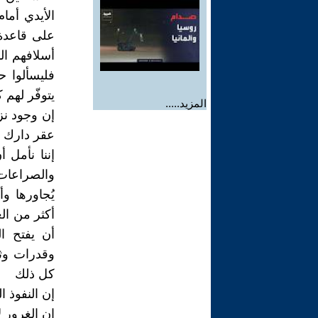
الأيدي أما
على قاعدة 
أسلافهم الم
فليسألوا حل
يتوفّر لهم 
المزيد.....
إن وجود نز
عقر دارك
إننا نأمل أ
والصراعات
يُجاورها و
أكثر من الع
أن يفتح ال
وقدرات وثر
كل ذلك
إن النفوذ 
إن الغرور لا