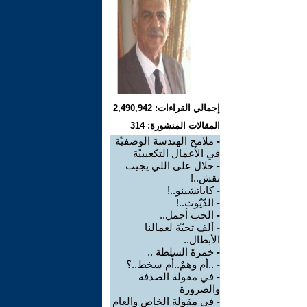
إجمالي القراءات: 2,490,942
المقالات المنشورة: 314
-
ملامح الهندسة الوصفيّة
في الأعمال التكعيبيّة
-
حلال على اللي يجيب
نقش..!
-
كاباتشينو..!
-
الدّيّوث..!
-
الحب أجمل..
-
ألف تحيّة لعمالنا
الأبطال..
-
خمرةَ السلطة ..
-
..أم وهمٌ..أَم سخط..؟
-
في مقولة الصدفة
والضرورة
-
في مقولة الخاص والعام