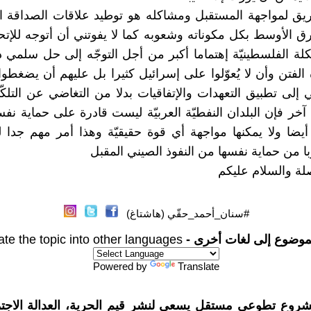
 لمواجهة المستقبل ومشاكله هو توطيد علاقات الصداقة الن
رق الأوسط بكل مكوناته وشعوبه كما لا يفوتني أن أتوجه للإتحا
شكلة الفلسطينيّة إهتماما أكبر من أجل التوجّه إلى حل سلمي 
الفتن وأن لا يُعوّلوا على إسرائيل كثيرا بل عليهم أن يضغطوا
إلى تطبيق التعهدات والإتفاقيات بدلا من التغاضي عن التلك
خر فإن البلدان النفطيّة العربيّة ليست قادرة على حماية نف
أيضا ولا يمكنها مواجهة أي قوة حقيقيّة وهذا أمر مهم جدا ل
ربا من حماية نفسها من النفوذ الصيني المقبل
ة والسلام عليكم
#سنان_أحمد_حقّي (هاشتاغ)
موضوع إلى لغات أخرى -
ate the topic into other languages
Powered by
Translate
شروع تطوعي مستقل يسعى لنشر قيم الحرية، العدالة الاجتم