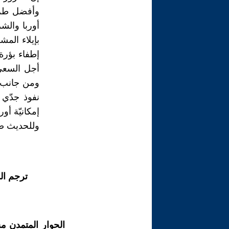
وأفضل طريق
أوربا والش
بإيلاء الم
إطفاء بؤرة 
أجل السعي 
ومن جانب آ
نفوذ جدّي 
إمكانيّة أو
وللحديث صل
ترجم ال
الحوار المتمدن م