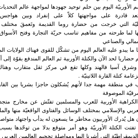
 الأوربيّة اليوم بين حلم توحيد جهودها لمواجهة عالم التحديات
عد قادرة على مواجهتها كلاّ على إنفراد وبين هواجس ال
طيّة التي خرجت من حضارة روما القديمة وتَعمقَ مختلف 
بها لما طرحته من مفاهيم تناسب حريّة التجارة وفتح الأسواق
سمالي والصناعي
ما يبدو عليه العالم اليوم من تشكّل للقوى فهناك الولايات الم
لم حضاريا لحد الآن والكتلة الأوربية ثم العالم المندفع بقوّة إلى 
 وشرق آسيا فالهند وكلها تقع في مركز ثقل متقارب وهناك 
امة كتلة القارة اللاتينيّة .
 في منطقة مهمة جدا لأنهم يُشكلون حاجزا بشريا بين القارة
رقيّة الموصوفة
الكراهية الأوربية للعرب والمسلمين تفتّش عن مخارج متجد
عربي والإسلامي بمختلف الوسائل والفتاوى الواقعيّة منها والملف
ن هل يُدرك الأوربيون مخاطر ما يسعون له بدأب واجتهاد متواص
فتت الكتلة الأوربيّة وهو أمر متوقع بدلا من توحّدها بسبب
 والديمقراطيّة التي أشرنا إليها ومواصلة تحجيم العالمين العربي