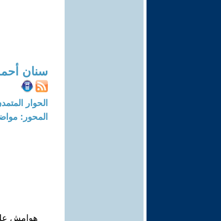
سنان أحمد
الحوار المتمدن-العدد: 4467 - 14
المحور: مواض
هوامش على