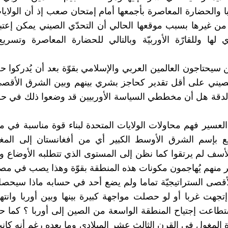
 والحضارة المعاصرة بأجمعها أمام إمتحان صعب إذ أن الولايا
 من غيرها بسبب موقعها الحالي أن التحدّي الصيني يمكن إعت
ي لها وللقارّة الأوربيّة وبالتالي للحضارة المعاصرة وتسر
ن سيحتاجون العالمين العربي والإسلامي بقوّة بعد أن يُدركوا ح
لصيني على أقل تقدير كحاجز بشري بينهم وبين الشرق الأقصى
دقة هل أن مخططي السياسة الأوربيين قد وضعوا ذلك في حسا
عسير فهم محاولات الولايات المتحدة لبناء قوة مناسبة في من
يع بإسم الشرق الأوسط الكبير أي من أفغانستان إلى الم
للأسف لم يرتقوا كما نظن إلى المستوى الذي تتطلبه الأوضاع وا
ر منهم يُهاجمون مكونات هذه المنطقة بقوّة وهذا يصب في مص
قصى الستراتيجيّة تماما ولم يضع أحد في حسابه ماذا سيحصل 
تجهت غربا أو لو حصلت مواجهة كبيرة بينها وبين أوربا وانته
ستطاعت إجتياح المنطقة الواسعة من الصين إلى أوربا ؟ كما ح
ة المغول في القرن الثالث عشر الميلادي وما بعده رغم أنه كا