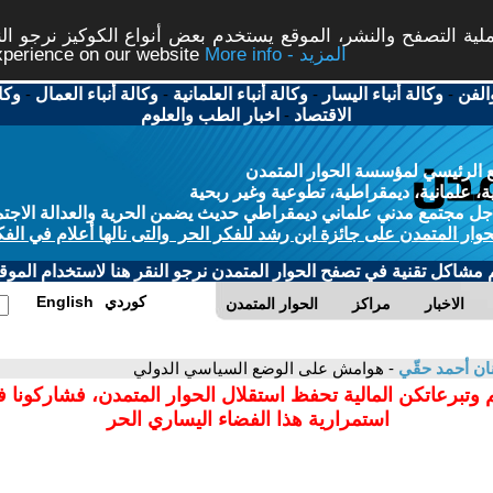
ة التصفح والنشر، الموقع يستخدم بعض أنواع الكوكيز نرجو النق
More info - المزيد
experience on our website
الفن
-
وكالة أنباء اليسار
-
وكالة أنباء العلمانية
-
وكالة أنباء العمال
-
وكا
الاقتصاد
-
اخبار الطب والعلوم
 الرئيسي لمؤسسة الحوار المتمدن
، علمانية، ديمقراطية، تطوعية وغير ربحية
ل مجتمع مدني علماني ديمقراطي حديث يضمن الحرية والعدالة الاجتم
حوار المتمدن على جائزة ابن رشد للفكر الحر والتى نالها أعلام في الفك
م مشاكل تقنية في تصفح الحوار المتمدن نرجو النقر هنا لاستخدام الموقع
كوردي
English
الاخبار
مراكز
الحوار المتمدن
ن أحمد حقّي
- هوامش على الوضع السياسي الدولي
 وتبرعاتكن المالية تحفظ استقلال الحوار المتمدن، فشاركونا 
استمرارية هذا الفضاء اليساري الحر