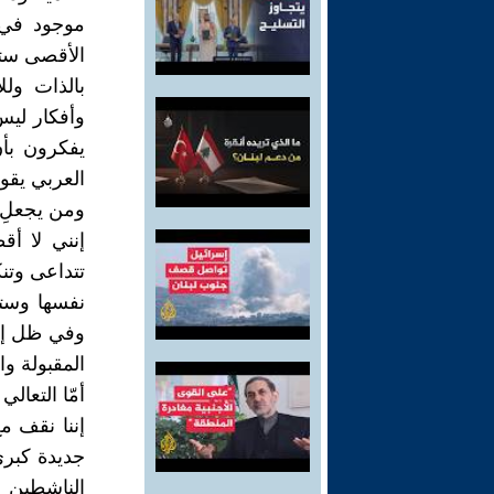
موجود في ا
الأقصى ستتو
بالذات ول
وأفكار ليس 
يفكرون بأن
العربي يقو
ومن يجعلِ ال
إنني لا أق
تتداعى وتن
نفسها وستحت
وفي ظل إنت
المقبولة و
أمّا التعال
إننا نقف 
جديدة كبرى 
الناشطين ،