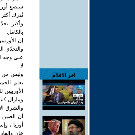
سيضع أوربا
تُدرك أكثر
وأكبر تحدّ
بالكامل
إن الأوربيي
والتحدّي ا
على وجه ال
لا
وليس من ال
اخر الافلام
يعلم الجم
الأوربيين 
ومازال كثي
والشرق الأ
أن الصين إ
أوربا ، وإ
خان والقاد