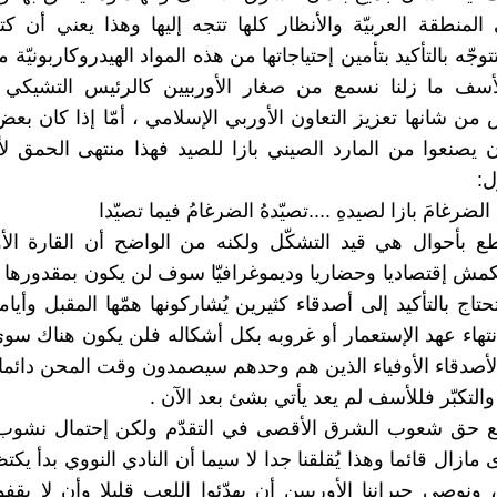
لمنطقة العربيّة والأنظار كلها تتجه إليها وهذا يعني أن ك
جّه بالتأكيد بتأمين إحتياجاتها من هذه المواد الهيدروكاربونيّة 
لأسف ما زلنا نسمع من صغار الأوربيين كالرئيس التشيكي
من شانها تعزيز التعاون الأوربي الإسلامي ، أمّا إذا كان بعض 
 يصنعوا من المارد الصيني بازا للصيد فهذا منتهى الحمق ل
ل:
ضرغامَ بازا لصيدهِ ....تصيّدهُ الضرغامُ فيما تصيّدا
طع بأحوال هي قيد التشكّل ولكنه من الواضح أن القارة الأو
كمش إقتصاديا وحضاريا وديموغرافيّا سوف لن يكون بمقدورها 
اج بالتأكيد إلى أصدقاء كثيرين يُشاركونها همّها المقبل وأيام
هاء عهد الإستعمار أو غروبه بكل أشكاله فلن يكون هناك سو
الأصدقاء الأوفياء الذين هم وحدهم سيصمدون وقت المحن دائما 
ي والتكبّر فللأسف لم يعد يأتي بشئ بعد الآن .
مع حق شعوب الشرق الأقصى في التقدّم ولكن إحتمال نشو
مازال قائما وهذا يُقلقنا جدا لا سيما أن النادي النووي بدأ يكتظ
 ونوصي جيراننا الأوربيين أن يهدّئوا اللعب قليلا وأن لا يقف