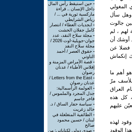
-
حين استيقظ رأس المال
ي المغولي
داخل الإنسان .. قراءة
ماركسية ثورية في ... /
، وهل سأل
رياض الشرايطي
ين جالوت
-
ابجديات العطاء / انتصار
كامل جفلان الخشت
 لهم ، لم
-
مجلة سلاح النقد، عدد
قد أوشك أن
جوان-جويلية-اوت 2026 /
مجلة سلاح النقد
ا فضلا عن
-
حقوق العصر / أحمد
ك إنكماش
التاوتي
-
قصة الأمراض المزمنة و
إفلاس الأطباء / عدنان
هو أهم ما
رضوان
Letters from the East /
-
للأسف مرّ
عدنان رضوان
-
العولمة الرأسمالية:
م العراق
جدل المجرد والملموس /
، كل هذه
فاخر جاسم
-
سياسة حفار الساق / د.
يّن عليهم
خالد زغريت
-
الطائفية المتغلغلة في
لبنان / حسين محمود
وقود لهذه
صالح
ذا الوقود
-
صدى دولي لكتاباتي: من