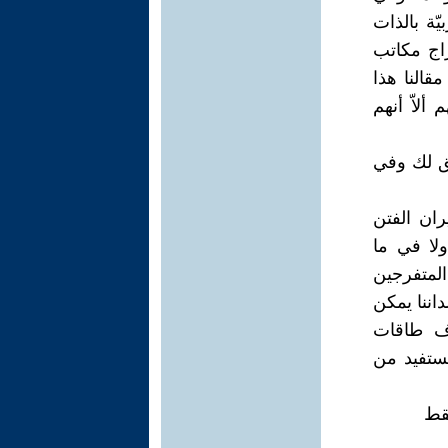
ّة بالذات
راج مكاتب
قالنا هذا
ألاّ أنهم
يق لك وفي
ران الفتن
لا في ما
المتفرجين
داننا يمكن
زاف طاقات
يستفيد من
فقط