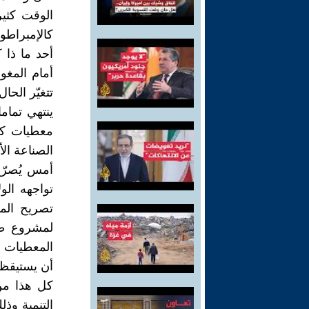
الوقت كثير
كالإمبراطو
أحد ما ذا 
أمام المغو
تتغيّر الحا
ينتهي تمام
معطيات كثي
الصناعة الأ
أمس يُصرّح
تواجهه الو
تصريح الم
لمشروع طر
المعطيات تج
أن يستيقظو
كل هذا من 
التنمية وذ