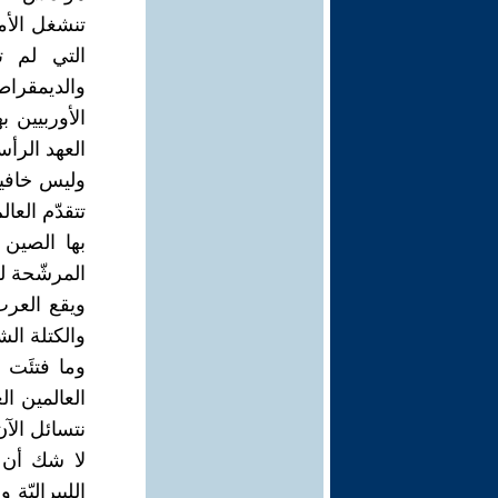
تنشغل الأمم
التي لم ت
والديمقرا
الأوربيين 
العهد الرأ
وليس خافيا 
تتقدّم العا
بها الصين
المرشّحة لزع
ويقع العرب
والكتلة الش
وما فتئَت 
العالمين ال
نتسائل الآ
لا شك أن ت
الليبراليّة