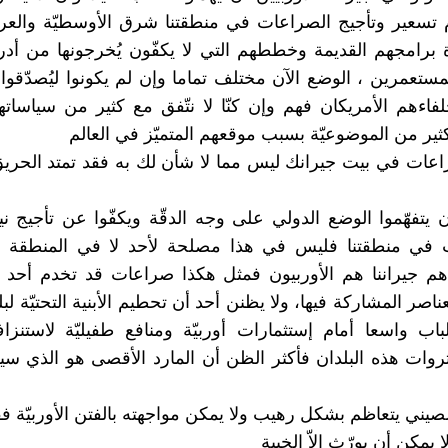
م تسعير وتأجيج الصراعات في منطقتنا شرق الأوسطيّة والعربي
برامجهم القديمة وخططهم التي لا يكفّون يُخرجونها من أد
ستعمرين ، الوضع الآن مختلف تماما وإن لم يكونوا ليُصدّقوا م
فاءهم الأمريكان فهم وإن كنّا لا نتّفق مع كثير من سياساتهم 
كثير من الموضوعيّة بسبب موقعهم المتميّز في العالم
اعات في بيت جيرانك ليس مما لا شأن لك به فقد تمتد الحر
ن يتفهّموا الوضع الدولي على وجه الدقّة ويكفّوا عن تأجيج ني
 في منطقتنا فليس في هذا مصلحة لأحد لا في المنطقة و
أهم جيراننا هم الأوربيون فمثل هكذا صراعات قد تخدم أحد 
ناصر المشاركة فيها، ولا يظنن أحد أن تحطيم الأبنية التحتيّة لبل
باب واسعا أمام إستثمارات أوربيّة ومنافع طفيليّة لاستن
وات هذه البلدان فأكثر الظن أن المارد الأقصى هو الذي س
الصيني يتعاظم بشكل رهيب ولا يمكن مواجهته بالفتن الأوربيّة 
 يمكن أن يورّث إلاّ الخيبة