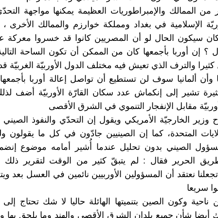
 من الممالك والإمبراطوريات العظيمة يمكنها مواجهة التحدّ
ريّة الإسلامية في بغداد ومملكة خوارزم والممالك الأخرى 
كان سيكون الحال لو أن المصريين كانوا قد خسروا معركة ع
ل ؟ إن أوربا بأجمعها كان من الممكن أن تكون الساحة التالية
ل كثيرا والترف الذي تعيش فيه مختلف الدول الأوربيّة الغربيّة 
ا وأن ألمانيا سوف لن تستطيع أن تواصل إعالة أوربا بأجمعه
رة تشير إلى إنكماش عدد سكان القارّة الأوربيّة أضف لذل
وربيّة مقابل الإنفجار التنموي في الشرق الأقصى
 وزير الخارجيّة الأمريكي ويقول إن التحدّي والنفوذ الصيني 
لايات المتحدة، كما إن الصينيين جادّون في كل ما يقولون و
سؤول الصيني بدون تحليل عندما أُشير أمامه موضوع إنضما
يق الحرير فقال : لم يتبقّ كثير من الوقت لتقرير ذلك 
علنا نعتقد أن المسؤولين الأوربيين نائمين في العسل بعد ويتع
ا سريعا
ناحية وكون الصين بتنميتها الهائلة حاليا لا شك تحتاج إلى 
لك أيضا شأن جميع بلدان الشرق الأقصى والهند وما يلحق بها وه