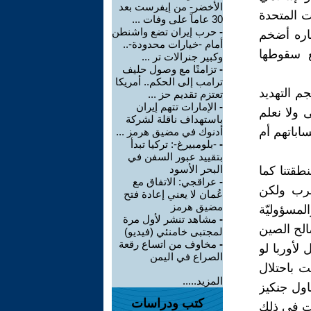
الأخضر- من إيفرست بعد
ت المتحدة
30 عاماً على وفات ...
-
حرب إيران تضع واشنطن
باره أضخم
أمام -خيارات محدودة-..
يع سقوطها
وكبير جنرالات تر ...
-
تزامنًا مع وصول حليف
ترامب إلى الحكم.. أمريكا
جم التهديد
تعتزم تقديم حز ...
-
الإمارات تتهم إيران
 ولا نعلم
باستهداف ناقلة لشركة
باتهم أم
أدنوك في مضيق هرمز ...
-
-بلومبيرغ-: تركيا تبدأ
بتقييد عبور السفن في
البحر الأسود
طقتنا كما
-
عراقجي: الاتفاق مع
غرب ولكن
عُمان لا يعني إعادة فتح
مضيق هرمز
لمسؤوليّة
-
مشاهد تنشر لأول مرة
الح الصين
لمجتبى خامنئي (فيديو)
-
مخاوف من اتساع رقعة
لأوربا لو
الصراع في اليمن
ت باحتلال
المزيد.....
اول جنكيز
كتب ودراسات
نت في ذلك