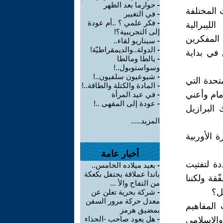
-
حوارما بعد الظهر
 المختلفة
-
في التغيير
-
فكر علمي ؟ ..أم عودة
ليبرالية
إلى التجريبية؟!
المفكرين
-
سيناريو لقاء..
-
الدولة..والديمقراطيّة!
 في بداية
-
يالطا ومالطا
وسواستوبول..!
-
شيوعيون سلفيون..!
تحدة التي
-
المادة والكتلة والطاقة..!
أمام وأعني
-
في عيد المرأة
-
عودة إلى المقهى ..!
البرازيل
المزيد.....
 الأوربية
أخبار عامة
دة لتفتيت
-
بعيد ميلاده الخامس..
باندا عملاقة يحتفل بكعكة
ّقة ولكننا
من التفاح والأ ...
ل؟
-
شركة بحرية تعلن عن
معدل حركة مرور السفن
 المفاهيم
بمضيق هرمز
-
هل يعود صاحب -الحذاء
 والإسلامي