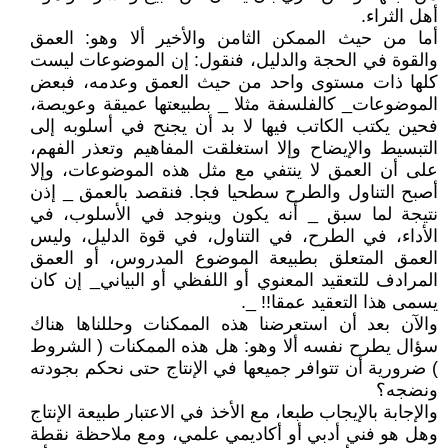
أهل الثراء.
أما من حيث الممكن الثامن والأخير ألا وهو: العمق
والقوة في الحجة والدليل، فنقول: إن الموضوعات ليست
كلها ذات مستوى واحد من حيث العمق وعدمه، فبعض
الموضوعات_ كالفلسفة مثلا _ بطبيعتها عميقة وعويصة،
فحين يكتب الكاتب فيها لا بد أن يجنح في أسلوبه إلى
التبسيط والإيضاح وإلا استغلقت المفاهيم وتعذر الفهم،
على أن العمق لا ينتفي مع مثل هذه الموضوعات، وإلا
أصبح التناول والطرح سطحيا فجا. فنقصد بالعمق _ إذن
نتيجة لما سبق _ أنه يكون وينوجد في الأسلوب، في
الأداء، في الطرح، في التناول، في قوة الدليل، وليس
العمق المتعلق بطبيعة الموضوع المدروس، أو العمق
المرادف للتعقيد المعنوي أو اللفظي أو البياني_ إن كان
يسمى هذا التعقيد عمقا!! _.
والآن بعد أن استعرضنا هذه الممكنات وحللناها هناك
سؤال يطرح نفسه ألا وهو: هل هذه الممكنات ( الشروط
) ضرورية أن تتوافر جميعها في الإنتاج حتى نحكم بجودته
ونضجه؟
والإجابة بالإيجاب طبعا، مع الأخذ في الاعتبار طبيعة الإنتاج
وهل هو فني أدبي أو أكاديمي علمي، ومع ملاحظة نقطة