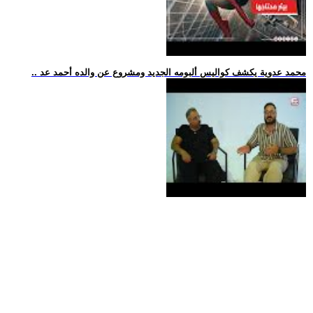
.. محمد عدوية يكشف كواليس ألبومه الجديد ومشروع عن والده أحمد عد