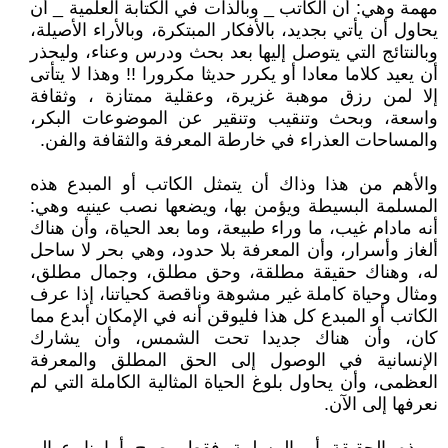
مهمة وهي: أن الكاتب _ وبالذات في الكتابة العلمية _ أن
يحاول أن يأتي بجديد، بالأفكار المبتكرة، وبالأراء الأصيلة،
وبالنتائج التي يتوصل إليها بعد بحث ودرس وعناء، وليحذر
أن يعيد كلاما معادا أو يكرر حديثا مكرورا !! وهذا لا يتأتى
إلا لمن رزق موهبة غزيرة، وعقلية ممتازة ، وثقافة
واسعة، وبحث وتنقيب وتنقير عن الموضوعات البكر،
والمساحات العذراء في خارطة المعرفة والثقافة والفن.
والأهم من هذا وذاك أن يتمثل الكاتب أو المبدع هذه
المسلمة البسيطة ويؤمن بها، ويضعها نصب عينيه وهي:
أنه مادام غيب، ما وراء طبيعة، وما بعد الحياة، وأن هناك
ألغاز وأسرار، وأن المعرفة بلا حدود، وهي بحر لا ساحل
له، وهناك حقيقة مطلقة، وحق مطلق، وجمال مطلق،
ومثال وحياة كاملة غير مشوهة وناقصة كحياتنا، إذا عرف
الكاتب أو المبدع كل هذا فليوقن أنه في الإمكان أبدع مما
كان، وأن هناك جديدا تحت الشمس، وأن يشارك
الإنسانية في الوصول إلى الحق المطلق والمعرفة
العظمى، وأن يحاول بلوغ الحياة المثالية الكاملة التي لم
نعرفها إلى الآن.