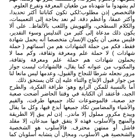
لم يشهدوا ما شهدناه من طغيان المعرفة وتفرع العلوم.
فالتخصص إذن مطلوب؛لكي تكون كتاباتنا أكثر تحديدا،
وأكثر عمقا، وأعظم دقة. لم نعد بحاجة إلى التعميمات،
والكلام السطحي، والتهويش واللعب بالألفاظ.. على ألا
يكون ذلك مدعاة إلى كثير من التدليس وسوء التقدير،
فليس معنى أن يكون الإنسان متخصصا أنه يحمل شهادة
فقط، فكم من حملة الشهادات هم من أسمائهم ( حملة
شهادات ) لا حملة علم ومعرفة وثقافة، وكم مما لا
يحملون شهادات هم حملة علم ومعرفة وثقافة،
والمكتوب من عنوانه كما يقال، فالشهادات ليست جواز
مرور نجعله شرطا للنجاح والقبول، وعدمها ليس مانعا لنا
من جواز قبول الإنتاج والثناء عليه إن كان يستحق ذلك.
أما بالنسبة للمكن الرابع وهو: طرافة الفكرة، والطرح
الجيد، فأعتقد أن الكتابة في وقتنا الحاضر أضحت صعبة
جد صعبة، فالموضوعات تكاد جميعها طرقت، والقيم
والأشياء والمضامين تكاد جميعها أبدع فيها، وكل ما يقال
ويبدع مكرور مملول إلا ماندر.. إذن لم يبق إلا الطريقة
والمنهج والأسلوب فهذه لا يتفق فيها مبدعان، إلا مقلد
فاشل أو ممتهن محترف. فالأسلوب هو الشخصية
والشخصية هي الأسلوب، ومحال أن يتشابه أسلوبان كما