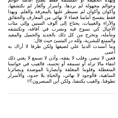
وبهذه الحقيقة أو المسلمة فقط يصبح أمامنا عوالم
وعوالم مجهولة لم نردها، وأسرار وألغاز لم نكتشفها،
وأكوان وأكوان لم نسيطر عليها بالمعرفة والعلم. وبهذا
فقط ينفسح أمامنا فضاء لا نهائي من المعارف والحقائق
والآراء والغيبيات، يحتاج إلى ألوف السنين وإلى مئات
الأجيال كي نسوح فيه ونضرب في آفاقه، ونكتشفه
ونتأمله، ونخرج من كل ذلك بالجديد والجميل والمفيد
والممتع للبشرية، ولله در المتنبئ حيث قال:
وما أنسدت الدنيا علي لضيقها ولكن طرفا لا أراك به
أعمى
فعين لا تبصر، وقلب لا يفقه، وأذن لا تسمع لا يعني ذلك
انتفاء مالا تراه أو تسمعه أو تحسه، فالعيب في حواسنا
المتعطلة وقلوبنا المغلقة وأبصارنا الموصدة وبصائرنا
الساهية، فالوجود لا نهائي، والحياة بلا حدود، والأسرار
تطوقنا، والغيب يكتنفنا، ولكن أين المبصرون؟!!