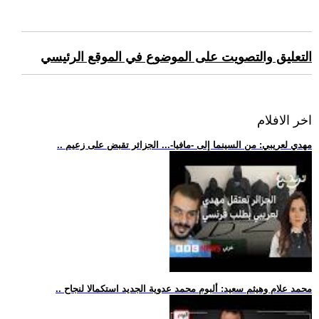
التعليق والتصويت على الموضوع في الموقع الرئيسي
اخر الافلام
.. مهدي لعريبي: من السينما إلى -مافيا-... الجزائر تقبض على زعيم
.. محمد علام وهيثم سعيد: ألبوم محمد عدوية الجديد استكمالا لنجاح