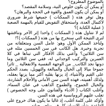
بالموضوع المطروح؟
أو يمكن أن يكون خلوص النية، وسلامة المقصد؟
أو يمكن أن يكون العمق والقوة في الحجة والبرهان؟
وهل توفر هذه ( الممكنات ) جميعها شرط ضروري
لاكتمال العدة، واستحقاق التفويض للقيام بالمهمة الصعبة
( عملية الكتابة )؟
لم لا نتناول هذه ( الممكنات ) واحدا إثر الآخر ونناقشها
لنرى النتيجة التي سنخرج بها من هذه ( الممكنات )؟!
ولنأخذ الممكن الأول وهو: عامل السن ومتعلقاته من
تجربة وخبرة. هل الكاتب في سن الخمسين مثله في
سن الثلاثين؟ وأعني بذلك الأفكار التي تبناها في كلا
العمرين والتركيب الوجداني له، ففي سن الثلاثين وما
دونها نجد الكاتب_ من الوجهة النفسية والانفعالية _ ثائرا
جموحا ميالا إلى الخيال والمبالغة والتهويل، بصدد الحكم
على القيم والأشياء، إذ يزنها بقلبه أكثر مما يزنها بعقله،
ولذلك أهميته، فهذه السن سن الأماني والأحلام الشاردة،
والخيال الجموح، والطموح الذاهب في عنان السماء.
وأغلب الكتاب ( الأدباء والفنانون على وجه الخصوص )
تغلب عليهم الرومانسية في هذه السن.
وأؤكد على كلمة أغلب، إذ غالبا ما يكون هناك خروج على
القاعدة، شأن الإنسان كل في مناحي حياته.