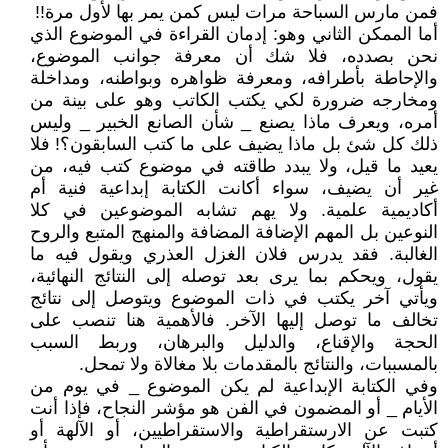
فمن مارس السباحة مرات ليس كمن يمر بها لأول مرة!!
أما الممكن الثاني وهو: إدمان القراءة في الموضوع الذي
نحن بصدده، فلا شك أن معرفة جوانب الموضوع،
والإحاطة بأطرافه، ومعرفة ظواهره وبواطنه، ومداخلة
ومخارجه ضرورة لكي يكتب الكاتب وهو على بينة من
أمره، ويعرف ماذا يصنع _ شأن الصانع الخبير _ وليس
ذلك كل شئ بل ماذا يضيف على ما كتب السابقون؟! فلا
يعيد ما قيل، ولا يبدد طاقته في موضوع كتب فيه، من
غير أن يضيف، سواء أكانت الكتابة إبداعية فنية أم
أكاديمية علمية. ولا يهم تشابه الموضوعين في كلا
النوعين بل المهم الإضافة المضافة والمنهج المتبع والروح
الغالبة. فقد يدرس فلان الغزل العذري ويقول فيه ما
يقول، ويحكم بما يرى بعد توصله إلى النتائج النهائية،
ويأتي آخر يكتب في ذات الموضوع ويتوصل إلى نتائج
تخالف ما توصل إليها الآخر. فالأهمية هنا تنصب على
الحجة والإقناع، والدليل والبرهان، وربط السبب
بالمسببات، والنتائج بالمقدمات بلا مغالاة ولا تمحل.
وفي الكتابة الإبداعية لم يكن الموضوع _ في يوم من
الأيام _ أو المضمون في الفن هو مؤشر النجاح، فإذا أنت
كتبت عن الارستقراطية والاستقراطيين، أو الآلهة أو