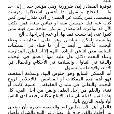
عنها.
فوفرة المصادر إذن ضرورية وهي مؤشر جيد _ إلى حد
ما _ للنجاح والقبول إذا أحسن استغلالها ودرست
وهضمت، فمن يكتب عن المتنبئ _ الآن مثلا _ ليس كمن
كتب عنه قبل خمسين سنة أو ثمانين سنة، فمن يكتب
الآن قد توافرت له مصادر لم تكن متاحة لمن قبله ممن
كتبوا عنه، إما بسبب فقدانها، أو عدم إخراجها… ألخ
وبالنسبة للمكن السادس وهو: طول المدارسة، وعناء
البحث، فأعتقد _ أيضا _ أن ما قلناه في الممكنات
السابقة مغن لنا عن الزيادة، اللهم إلا أن لطول المدارسة
وعناء البحث دلائل تدل عليه منها: العمق في البحث،
والدقة في التناول، والسلامة في الأحكام، والجمال في
الأداء، والإحاطة والشمول.
أما الممكن السابع وهو: خلوص النية، وسلامة المقصد،
فهو أهم هذه الممكنات أو المقاييس، فالإخلاص لروح
البحث، والتفاني في نشدان الحقيقة، - علمية كانت أو
فنية، والعلم من أجل العلم، والفن من أجل الفن، كل
هذه القيم كفيلة بأن تبلغ بالإنتاج مكانة رفيعة لدى الناس
أولا ولدى التاريخ ثانيا.
فالعلم أهل لأن يخلص له، والحقيقة جديرة بأن يضحى
من أجلها، والفن حري بأن يصان عن البيع والشراء وأهواء