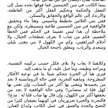
بينما الكاتب في سن الخمسين فما فوقها نجده يميل إلى
التعقل والحكمة وتحكيم العقل أكثر من العاطفة،
والارتداد إلى عالم الواقع والحقائق والممكن.
ففي سن الثلاثين تخطيط وتأسيس، وهنا بناء وتحقيق.
فالواقعية في سن الخمسين طاغية ومسيطرة، ولكن مع
ملاحظة أن هذا ليس تعميما في الحكم فمن الخطأ
التعميم، فكم من شاب لا يعرف شطحات الخيال، ولا
أحلام المراهقين، وكم من الكهول لا يني يتغنى بليلى
وسعدى والرباب، ويتعلق بأجنحة الخيال.
وكلاهما لا يعاب ولا يلام، فكل حسب تركيبته النفسية،
ومزاجه وطبعه، وما جبل عليه، أو ما يذهب إليه.
فنرى هنا أن الخبرة تتحكم شيئا ما في نوعية الأفكار
المطروحة، وماهية التجربة، ففي حالة الرومانسية لا نجد
من يجسدها ويتغنى بها أكثر من الشباب، وإن تغنى بها
كهل قلنا له متصابي!! وفي حالة الواقعية لا نجد من
يحققها أكثر من الكهول، وإن قال بها شاب قلنا له : مدع!!
فالتجربة والخبرة ضروريتان في كونهما يضفيان كثيرا من
النضج والجدة والعمق في عمل الكاتب وإبداع الفنان،