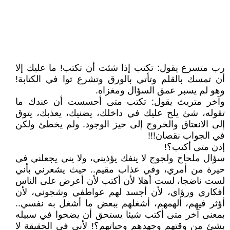
رب متسرع يقول: تكتب إذا شئت أن تكتب! ما عليك إلا
أن تمسك بالقلم وتأتي بالورق وتشرع توا في الكتابة!
وهو لم يسبر عمق السؤال ومغزاه.
وآخر متريث يقول: تكتب متى أحسست أن عندك ما
تقوله، شئ يلح عليك في داخلك، يضنيك، يعذبك، يتوق
إلى الانعتاق والخروج إلى حيز الوجود. ولم يخطئ ولكن
في الجواب نقصان!!!
إذن متى أكتب؟!
سؤال ملحاح ولجوج لا ينفك يؤذيني، ولا يني يجعلني في
حيرة من أمري، وفي عذاب مقيم.. حيث يشعرني بأني
لست ناضجا، لست أهلا لأن أكتب لأن أعرض على الناس
أفكاري ورؤاي، لأن أجسد لهم عواطفي وشجوني، لأن
أؤثر فيهم، ألهمهم، أشغلهم ببعض ما أشغل به نفسي..
بمعنى آخر متى أكتب شيئا يستحق أن يضحوا في سبيله
بشئ من وقتهم وجهدهم وحياتهم؟! لأني في الحقيقة لا