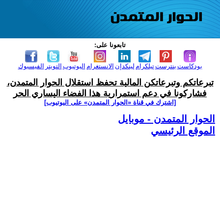
تابعونا على:
بودكاست
بنترست
تيلكرام
لينكدإن
الانستغرام
اليوتيوب
التويتر
الفيسبوك
تبرعاتكم وتبرعاتكن المالية تحفظ استقلال الحوار المتمدن،
فشاركونا في دعم استمرارية هذا الفضاء اليساري الحر
[اشترك في قناة ‫«الحوار المتمدن» على اليوتيوب]
الحوار المتمدن - موبايل
الموقع الرئيسي