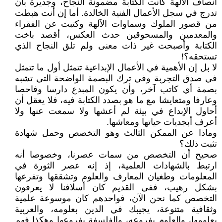
أنصاف الآلهة كانت الكتابة مضمونة النجاح، وجديرة بأن
تدرج في سجل الأعمال الفنية الخالدة. أما إن أنت هبطت
من قصور الملوك وسماوات الآلهة وكتبت عن الفقراء
والمعدمين والمسحوقين حدث العكس، أقصد باخت
الكتابة وأصبحت غير ذات معنى ولم تلق النجاح الذي
تستحقه؟!
لا بل إن الأهمية في الأعمال الإبداعية تتمثل أول ما تتمثل
في صدق التجربة وفي ترك البصمة الواضحة التي تشبه
بصمة أي كاتب آخر، وأن يكون المبدع دارسا وفاحصا
وعارفا ومتعايشا مع ما هو بصدد الكتابة فيه، فلا يعقل أن
أحاول الإبداع في بيئة لم أعشها ولا سمعت عنها ولا
أعرف أبجديات حياتها ومعاشها.
وماذا عن الممكن الثالث وهو التخصص وحمل شهادة
تثبت ذلك؟
صحيح أن التخصص من سمات عصرنا، وخصوصا أنه
ارتبط بالشهادات العلمية، إذ إنه عصر الثورة في
المعلومات وطغيان المعارف والعلوم وتشققها وتفرعها
بشكل رهيب، ففي القديم كان أسلافنا لا يعرفون
التخصص كما نحن الآن، فواحدهم كان موسوعة علمية
وثقافية متنوعة، يجيبك في الدين بعلومه، والعربية
بعلومها، والعلوم بفروعه، والفلسفة بفروعها وهكذا فهم