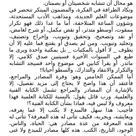
هو محال أن تتشابه شخصيتان أو بصمتان.
وتكاد الطرافة في الفكرة، والمضمون المبتكر تنحصر في
موضوعات العلم الجديدة، ومذاهب الأدب المستحدثة،
وشؤون الساعة المتلاحقة، أما ما عدا ذلك فهو تكرار
ممقوت، أوسطو متدثر، أو نقص مكمل، أو شرح لغامض،
أو نقد وتصحيح، وتحقيق وتبويب، وإخراج وتصنيف،
وتجليد وتبويب. ومن لم يصدق أو يقتنع فما عليه إلا أن
يطوف _ لا أقول بالمكتبات _ بل بمكتبة واحدة ويرى ما
طبع في السنوات الأخيرة فسيتبين صدق كلامي، إلا
ماندر. أو يقرأ كتابين في موضوع واحد فسيجد التشابه
والتكرار والانتقاد والتدارك، والسطو أحيانا‍‍!!
أما الممكن الخامس وهو: وفرة المصادر والمراجع،
فأعتقد أن هذا واضح لا يحتاج إلى مزيد تفصيل، إلا
بالإشارة أن المصادر والمراجع تشمل الكتابة الفنية
والعلمية. ورب قائل يقول: بالنسبة للكتابة العلمية فهذا
معروف ولا لبس فيه، فماذا بشأن الكتابة الفنية؟!
فأجيب: هذا سهل فالمبدع لا يكتب إلا عما يعرفه،
ويعايشه، ويجربه، فكيف تتأتى له هذه المعرفة؟ تتأتى له
هذه المعرفة من عدة مصادر هي: الحياة، والناس،
الوجود، التاريخ، الكتب. هذه كلها مصادر للمبدع ولا غنى