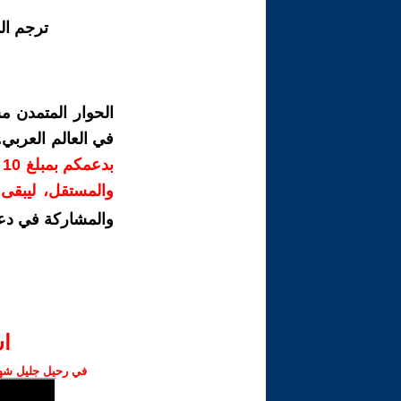
ترجم ال
الحوار المتمدن م
في العالم العربي
ب
والمستقل، ليبقى ص
والمشاركة في دع
ا‫
في رحيل جليل شهبا