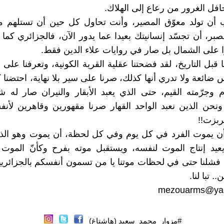
افل الغرور من رعاع إلى الهلاك.
أن تولد معوّق المصير، وأنت تحاول كل حين أن تستلهم 
لصبر، أن تجسّد إنسانيتك بعيدا عما يدور الآن، فالجزائري كما 
على الشمال بل صار في روايات علاء الدين فقط.
 قبل التاريخ، لقد فضحتنا عقلية القرية الكونية، وتعرفنا على 
 ضائعة ولا تدري أنها كذلك، صرنا على سير بلا نهاية، احتضنا ك
م وجرّمته القيم، حتى الذي يعبد الأبقار والنيران صار له 
حن الذين نعبد الواحد القهار صرنا مقهورين وقاهرين لأنفسن
ربزت!!
ن يموت الفرد في كل يوم وفي كل لحظة، أن يموت وهو الذي
يعيد إنتاج الموت لنفسه، ويستقبل موته بفرح وكأنّ الموت
د فشلنا حتى في لحظات موتنا يا من تسمون أنفسكم بالجزائري
.. تبا لنا.
mezouarms@yah
#مزوار_محمد_سعيد (هاشتاغ)