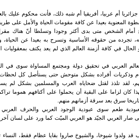
زائريا أم عربيا، أفريقيا أم شبه ذلك، فأنت محكوم عليك با
ة المعنوية بعيدا عن كافة مقومات الحياة والأمل على طري
أمام الشخص متى بدى أكثر وجودا وتسلطا أنّ هناك مقر
، تجرده من حقوقه الأساسية وتسرح به بعيدا عن الحياة، و
 الحال في كافة أزمنة العالم الذي لم يعد يكتف بمعقوليات ال
لعالم العربي في تحقيق دولة ومجتمع المساواة سوى في ال
م وذكريات أفراده بشكل متوحش حتى يستأصل كل لحظات ا
، لقد تلذذ لقتل ضحاياه العرب والمسلمين بشكل لم يسبق
ذا كان لزاما على البقية أن يحملوا على أكتافهم هموما تراكم
يخا سرق بعد سرقة أزمانهم منهم.
عبودية طعم سوى عبودية الوجود العربي والحرف العربي و
تى صار العربي الجيّد هو العربي الميّت كما ورد على لسان آخر
 قد ولدوا شيوخا، والشيوخ صاروا بقايا عظام فقط، النساء ت