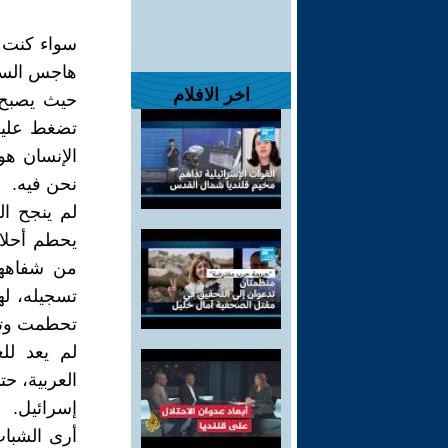
سواء كنت ج
هاجس السطو
اخر الافلام
حيث يصبح 
تضغط عليه
الإنسان هو
نحن فيه.
لم ينجح ا
يحطم أحلا
من شفاههم
تسجيله، له
تحطمت وتار
لم يعد لل
العربية، ح
إسرائيل.
أرى الشباب