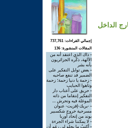
ارج الداخل
إجمالي القراءات: 737,761
المقالات المنشورة: 136
-
ذاك الذي اعتقد أنه من
الآلهة، ذكّره الجزائريون
بأنه بشر
-
بعض توابل التفكير على
الضمير قد تنفع صاحبه
-
زحمة يا دنيا زحمة؛ زحمة
وتاهوا الحبايب
-
حريق على أعتاب دار
التفكير إنتقاما من ذاته
الموغلة فيه وتحرش ...
-
-بريك-إقزيت- عنوان
مسرحية خروج شكسبير
بوند من إتحاد أوربا
-
لا يمكننا شراء الجرءة
-
أكتبُ ما يحلو لي رغم أن