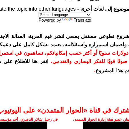
موضوع إلى لغات أخرى -
ate the topic into other languages
Powered by
Translate
شروع تطوعي مستقل يسعى لنشر قيم الحرية، العدالة الاجتم
. ولضمان استمراره واستقلاليته، يعتمد بشكل كامل على دعمك
دعمكم بمبلغ 10 دولارات سنويًا أو أكثر حسب إمكانياتكم، تساهمون في استم
وتًا قويًا للفكر اليساري والتقدمي
،
انقر هنا للاطلاع على 
م هذا المشروع
.
شترك في قناة «الحوار المتمدن» على اليوتيوب
ز، عضو هيئة إدارة الحوار المتمدن
في رحيل شاكر الناصري، أحد مؤسسي 