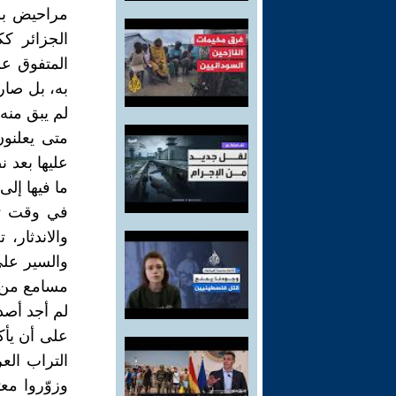
مراحيض بش
الجزائر ك
المتفوق ع
به، بل صار
لم يبق منه
متى يعلنون
عليها بعد 
ما فيها إلى
في وقت تبح
والاندثار،
والسير عل
مسامع من ي
لم أجد أصد
على أن يأك
التراب الع
وزوّروا مع