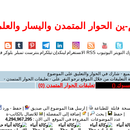
ين الحوار المتمدن واليسار والعلم
وك
التويتر
اليوتيوب
RSS
الانستغرام
لينكدإن
تيلكرام
بنترست
تمبلر
بلوكر
فل
ميع - شارك في الحوار والتعليق على الموضوع
 التعليقات من خلال الموقع نرجو النقر على - تعليقات الحوار المتمدن -
يسبوك (
)
تعليقات الحوار المتمدن (
0
)
سخة قابلة للطباعة
|
ارسل هذا الموضوع الى صديق
|
حفظ - ورد
|
حفظ
|
بحث
|
إضافة إلى المفضلة
|
للاتصال بالكاتب-ة
عدد الموضوعات المقروءة في الموقع الى الان :
4,294,967,295