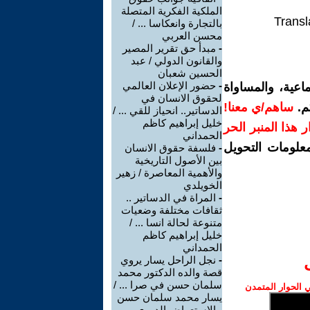
الملكية الفكرية المتصلة
Transl
بالتجارة وانعكاسا ... /
محسن العربي
-
مبدأ حق تقرير المصير
والقانون الدولي / عبد
الحسين شعبان
-
حضور الإعلان العالمي
اعية، والمساواة
لحقوق الانسان في
م.
ساهم/ي معنا!
الدساتير.. انحياز للقي ... /
خليل إبراهيم كاظم
رار هذا المنبر الحر
الحمداني
معلومات التحويل
-
فلسفة حقوق الانسان
بين الأصول التاريخية
والأهمية المعاصرة / زهير
الخويلدي
-
المراة في الدساتير ..
ثقافات مختلفة وضعيات
متنوعة لحالة انسا ... /
خليل إبراهيم كاظم
الحمداني
-
نجل الراحل يسار يروي
قصة والده الدكتور محمد
سلمان حسن في صرا ... /
الحوار المتمدن
يسار محمد سلمان حسن
-
الإستعراض الدوري