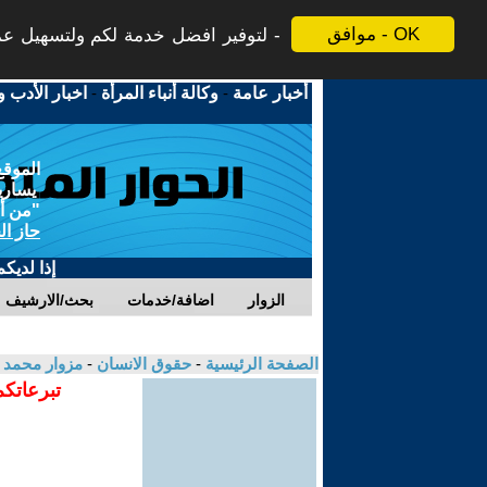
موافق - OK
لتوفير افضل خدمة لكم ولتسهيل عملي
أخبار عامة
-
وكالة أنباء المرأة
-
اخبار الأدب و
الموقع
يسارية
"من أج
حاز ال
إذا لديك
الزوار
اضافة/خدمات
بحث/الارشيف
الصفحة الرئيسية
-
حقوق الانسان
-
مزوار محمد
تبرعاتكم