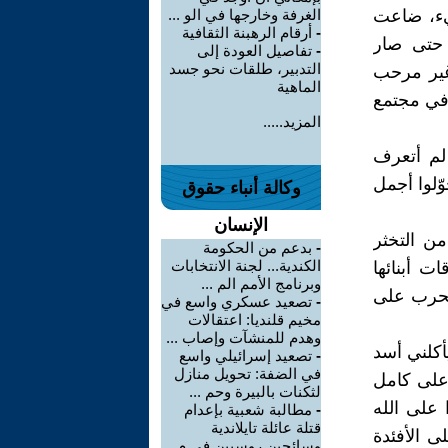
يء، ضاعت
الغرفة وخارجها في الو ...
-
أرقام الرهبنة الثقافية
 حتى صار
-
تفاصيل العودة إلى
التدبير، طلقات نحو جسد
غير مرحب
الماهية
 في مجتمع
المزيد.....
 لم أتعرف
ّلوا أجمل
وكالة أنباء حقوق
الإنسان
من التخثر
-
بدعم من الحكومة
الكندية... لجنة الانتخابات
ت أبنائها
وبرنامج الأمم الم ...
لحرب على
-
تصعيد عسكري واسع في
مخيم قلنديا: اعتقالات
وهدم للمنشآت وإصاب ...
أكلني أسد
-
تصعيد إسرائيلي واسع
في الضفة: تحويل منازل
 على كامل
لثكنات بالبيرة وحم ...
 على الله
-
مطالبة شعبية بإعدام
قتلة عائلة تايلاندية
ى الأفئدة
وسائحين روسيين في م ...