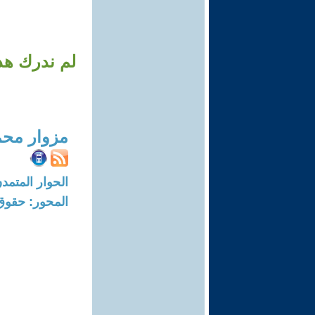
لم ندرك هذا
مزوار محم
الحوار المتمدن-العدد: 5264 - 16
المحور: حقوق