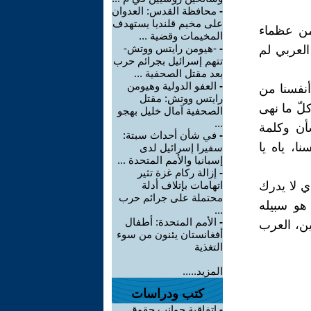
-
محافظة القدس: العدوان
على مخيم قلنديا يستهدف
من عظماء
المخيمات وقضية ...
-
-هيومن رايتس ووتش-
العربي لم
تتهم إسرائيل بجرائم حرب
بعد مقتل الصحفية ...
-
العفو الدولية وهيومن
أنفسنا من
رايتس ووتش: مقتل
لّ ما نهى
الصحفية آمال خليل بهجو
...
شأن وكلمة
-
في شأن أحداث سبتة:
ا، ياه يا
سفيرا إسرائيل لدى
إسبانيا والأمم المتحدة ...
-
إزالة ركام غزة تثير
 لا يدرك
اتهامات بإتلاف أدلة
محتملة على جرائم حرب
 هو سبيله
...
-
الأمم المتحدة: أطفال
ين، العرب
أفغانستان يئنون من سوء
التغذية
المزيد.....
كتب ودراسات
-
اتفاقية جوانب حقوق