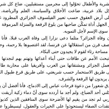
رية والأطفال تحوّلوا إلى مجرمين مستقبليين، ضاع كل ش
كل بلاد عربية، ضاعت الأخلاق والسياسة، العلم والرياضة،
لى أرض العقوق حسب تعبير الفيلسوف الجزائري المطرود 
 الجهل أداة تمكّن صاحبها من بلوغ الرفعة والمنزلة المرموقة
 سوى الإسم لأجل التمويه.
 وفاة الجزائر؟ مثلما دعى نزارا إلى وفاة العرب قبلا، فأنا
نصف قرن من استقلالها عن فرنسا، لقد اغتصبوها بلا رحمة، وحو
 مساحة رثاء لقوم لا يجيدون حتى البكاء.
ث الأمم عن طاقات حتى أبناء أعدائها وتهتم بهم لنجدتها 
 تعمل الجزائر ومشتقاتها من العرب وأفريقيا على محاربة طاقا
ى طريق الاستحمار حسب شريعتي، على طريق قرع طبول ا
ريدون لها الرفعة والشرف.
ق شعورا من دعوة فرحات عباس إلى الادماج، فأنا أفضل أن ي
لني أحد الضباع، ولم أجد ما أردده سوى أنّ دماء زكية أريقت
ربي لم تجد من يقيم لها الأضرحة سوى المنافقين الذين كذبوا
تقدات الصفاء ليستحوذوا على الخيرات والعقول، ليسيطروا عل