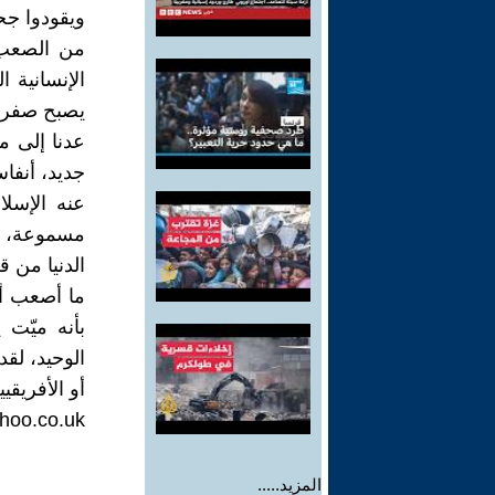
ويقودوا جح
من الصعب 
الإنسانية ا
يصبح صفرا 
عدنا إلى ما
جديد، أنفاس
عنه الإسلا
مسموعة، ون
الدنيا من ق
ما أصعب أ
بأنه ميّت 
الوحيد، لق
أو الأفريقيين
oo.co.uk
المزيد.....