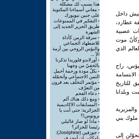
هذا يسبب لك مشكلة
-
معاني أسماءنا المكتوبة
لعيش داخل
على جبين نيويورك
-
التفكير في الممنوعات
قة عطارد،
طريق الحرير الجديد إلى
ات عصبية
الشهرة
-
سرقة الزمن كأداة
كأنّ موت
للاضطهاد الجماعي
عالم الذي
والبؤس الروحي بين أزمة
الأ ...
-
أورلاندو فلوريدا تذكرنا
بؤس، راح
بالخفيّ من وجهنا
-
بكلّ مودة ورحمة أحمل
لابتسامة
الثمن الاجتماعي وأتحمّله
-
مؤتمر التخلّف بعد قرون
 للتاريخ
من التعرّف
ت وبلدانا
-
دعاء الفحم
-
ومع ذلك هناك ألم
-
المسابقات الاكاديمية
المزيرية
الجزائرية: حتى أنت يا
بروتوس!؟
 ملوك بني
-
ماذا لو صار غاليلي
رئيسا للجزائر؟
-
جوزفين (Joséphine):
حوّلن إلى
بإمكاني ان أوجد في