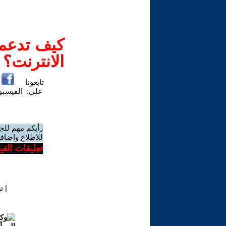
كيف تدعم-
الانترنت؟
تابعونا
على:
الفيسب
رأيكم مهم للج
للاطلاع وإضافة
تعليقات الف
|
ن