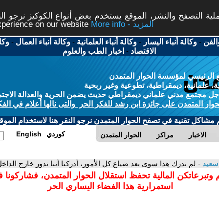
ة التصفح والنشر، الموقع يستخدم بعض أنواع الكوكيز نرجو النق
More info - المزيد
experience on our website
الفن
-
وكالة أنباء اليسار
-
وكالة أنباء العلمانية
-
وكالة أنباء العمال
-
وكا
الاقتصاد
-
اخبار الطب والعلوم
 الرئيسي لمؤسسة الحوار المتمدن
، علمانية، ديمقراطية، تطوعية وغير ربحية
ل مجتمع مدني علماني ديمقراطي حديث يضمن الحرية والعدالة الاجتم
حوار المتمدن على جائزة ابن رشد للفكر الحر والتى نالها أعلام في الفك
م مشاكل تقنية في تصفح الحوار المتمدن نرجو النقر هنا لاستخدام الموقع
كوردي
English
الاخبار
مراكز
الحوار المتمدن
 سعيد
- لم ندرك هذا سوى بعد ضياع كل الأمور، أدركنا أننا ندور خارج الداخ
 وتبرعاتكن المالية تحفظ استقلال الحوار المتمدن، فشاركونا 
استمرارية هذا الفضاء اليساري الحر