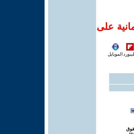
انية على
يبورد
الموبايل