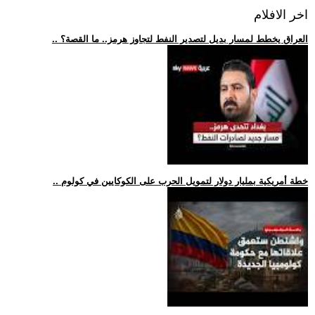
اخر الافلام
.. العراق يخطط لمسار بديل لتصدير النفط لتجاوز هرمز.. ما القصة؟
.. خطة أمريكية بمليار دولار لتمويل الحرب على الكوكايين في كولوم