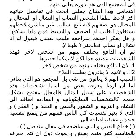
في المجتمع الذي هو بدوره يعاني منهم .
اهتمامي بهذا الشان جعلني ابحث في تفاصيل حياتهم
اكثر لاحظ لطفا الشخص النصاب او النشال او المحتال و
المحتال هو اصعبهم لانه يتبع اساليب غير مباشره لاحظهم
يستغلون الغايب او الضعيف او البسيط فمن ماذا يشكون
و هل يفكر احدهم بمراجعه طبيب نفسي فيقول له انا
نشال او نصاب فعالجني؟ طبعا لاِ.
ثم ان الدافع يختلف بينهم من شخص لاخر فهذه
الشخصيات عديده جدا لكن لا يمكننا حصرها
1. لان الدافع يختلف بينهم من شخص لاخر
2ِ. و لانهم لا يبادرون بطلب العلاج
السبب انهم لا يعانون من شي بل المجتمع هو الذي يعاني
اما ان اردنا معرفه بعض من اسما تشخيصات هذه
الشخصيات على سبيل المثال فالمجال مفتوح بشكل
معمم كالشخصيات السايكوباثيه و الساديه اضافه الى
النشاه و التربيه و الشعور بالنقص و الحقد و ( الفقر ) و
الذي لا يغير نفسيات كل الناس فمنهم من يتمتع بنفسيه
جيده و عفيفه اضافه الى
( ( خداع النفس و الذي ساضعه في مقال منفصل ) ).
بالمناسبه كثير منهم يعيش و يموت دون ان تتم معرفه