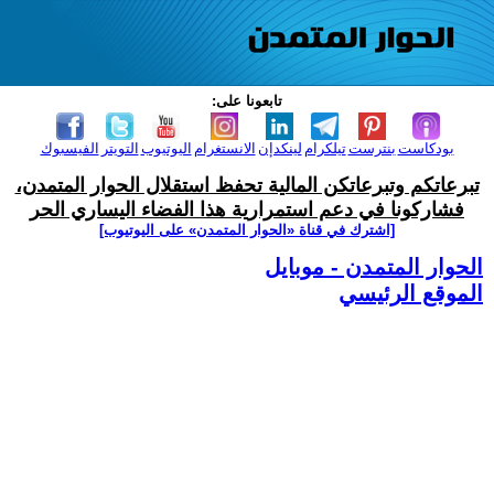
تابعونا على:
بودكاست
بنترست
تيلكرام
لينكدإن
الانستغرام
اليوتيوب
التويتر
الفيسبوك
تبرعاتكم وتبرعاتكن المالية تحفظ استقلال الحوار المتمدن،
فشاركونا في دعم استمرارية هذا الفضاء اليساري الحر
[اشترك في قناة ‫«الحوار المتمدن» على اليوتيوب]
الحوار المتمدن - موبايل
الموقع الرئيسي