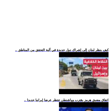
.. كيف ينظر لبنان إلى إشراك دول جديدة في آلية التحقق من المناطق
.. اتفاق مضيق هرمز يقترب وواشنطن تنتظر عرضا إيرانيا جديدا