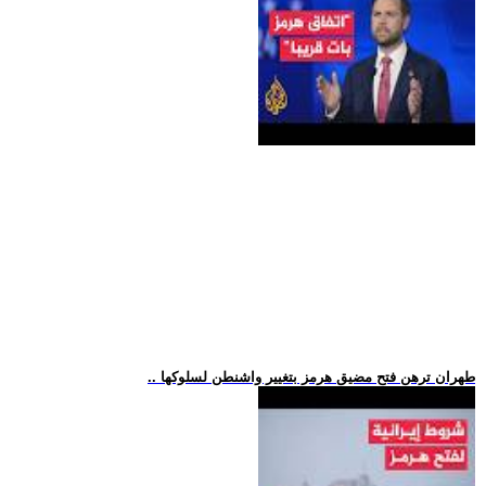
.. طهران ترهن فتح مضيق هرمز بتغيير واشنطن لسلوكها