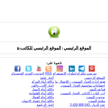
الموقع الرئيسي
الموقع الرئيسي للكاتب-ة
|
تابعونا على:
بنترست
تيلكرام
لينكدإن
الانستغرام
RSS
اليوتيوب
التويتر
الفيسبوك
الموقع الرئيسي
أخبار عامة
هيئة ادارة الحوار المتمدن - للإتصال بنا
وكالة أنباء المرأة
إحصائيات مؤسسة الحوار المتمدن
اخبار الأدب والفن
قواعد النشر
وكالة أنباء اليسار
ابرز كتاب / كاتبات الحوار المتمدن
وكالة أنباء العلمانية
يوتيوب التمدن
وكالة أنباء العمال
مكتبة التمدن
وكالة أنباء حقوق الإنسان
عدد الزوار: 3,429,909,543
اخبار الرياضة