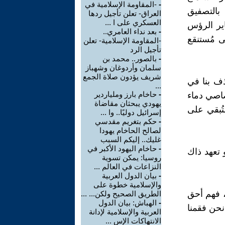
-
-المقاومة الإسلامية في
 بالتصفيق
العراق- تعلن تأجيل ردها
العسكري على ا ...
اير الرؤس
-
بعد نداء العامري..
ى مُستنقع
-المقاومة الإسلامية- تعلن
تأجيل الرد
-
بالصور.. محمد بن
سلمان وأردوغان وشهباز
شريف يؤدون صلاة الجمع
ذف بنا في
...
-
حاخام بارز وملياردير
صاصي دماء
يهودي يبحثان مقاضاة
تُبقي على
إسرائيل دوليًا.. وا ...
-
حكم بتغريم مقدسي
لصالح الحاخام يهودا
غليك.. إليكم السبب
-
حاخام اليهود الأكبر في
 تعهد ذاك
روسيا: يمكن تسوية
النزاعات في العالم ...
-
بيان الدول العربية
والإسلامية خطوة على
، فهم أحق
الطريق الصحيح ولكن... ...
-
الهباش: بيان الدول
نحن فقمنا
العربية والإسلامية لإدانة
الانتهاكات الإس ...