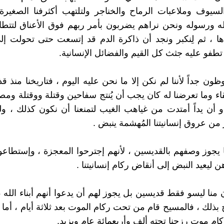
لسيوف وملاعبات الرماح والخناجر ولتلتهب أكثرفنا الصغيرة
ه ورسوله ونحن نراهم يضربون بأمر ربهم فوق الأعناق لتتط
 ، ثم لِنكبر ونجد أن ذاكرة الدم قد إتسعت حتى تحولت إل
طفو عليه جثث كل القيم والفضائل الإنسانية.
ن جداً لأننا لم نكن إلا ما نحن عليه اليوم ، فتاريخنا منذ ق
اء وما تعرضنا له كان يجب أن يُنتج سفاحين وقتلة ووقتلة وم
و أن يداً أمتدت من غياهب الغيب لتمنعنا أن نكون كذلك ، ول
ن عروق إنسانيتنا المُهشمة ينبض .
ا يجوز وصفهم بالقديسين ، لأنهم إجترحوا المعجزة ، وإستطاعو
هن ليعيد النبض إلى أنقاض ركام إنسانيتنا .
 منا ليسو فقط قديسين بل يجوز لهم أن يدعوا أنهم أبناء الله 
بذلك ، فالمسيح قام من تحت ركام الموت بعد ثلاثة أيام ، أما 
م موت رزحنا تحته ألف وأربعمائة عام ويزيد.