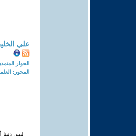
علي الخلي
الحوار المتمدن-العدد: 5010 - 15
المحور: العلما
ليس ذنبنا أ