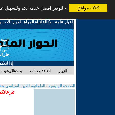
موافق - OK
لتوفير افضل خدمة لكم ولتسهيل عملي
أخبار عامة
-
وكالة أنباء المرأة
-
اخبار الأدب و
الموقع
يسارية
"من أج
حاز ال
إذا لديك
الزوار
اضافة/خدمات
بحث/الارشيف
الصفحة الرئيسية
-
العلمانية، الدين السياسي ونق
تبرعاتكم