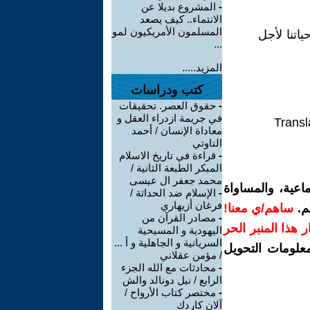
-
المشروع بديلا عن
الانتماء.. كيف يصعد
المسلمون الأمريكيون لمو
اتنا لأجل
...
المزيد.....
كتب ودراسات
-
حقوق العصر. تحقيقات
في جريمة ازدراء العقل و
Transl
معاداة الإنسان / أحمد
التاوتي
-
قراءة في تاريخ الاسلام
المبكر الطبعة الثانية /
محمد جعفر ال عيسى
اعية، والمساواة
-
الإسلام ضد الحداثة /
فرغان أزيهاري
م.
ساهم/ي معنا!
-
مصادر القرآن من
رار هذا المنبر الحر
اليهودية و المسيحية
السريانية و الجاهلية و أ ...
معلومات التحويل
/ مؤمن عقلاني
-
محادثات مع الله الجزء
الرابع / نيل دونالد والش
-
مختصر كتاب الأرواح /
آلان كاردك