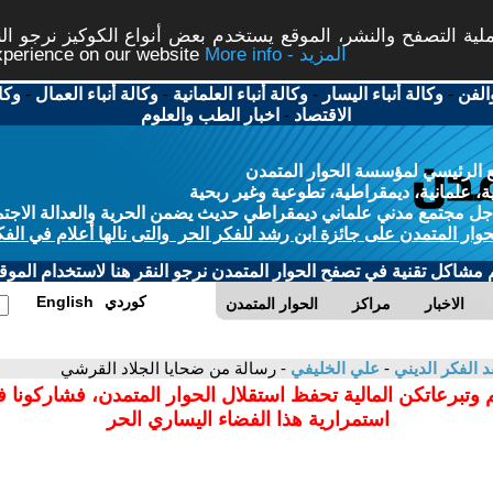
ة التصفح والنشر، الموقع يستخدم بعض أنواع الكوكيز نرجو النق
More info - المزيد
experience on our website
الفن
-
وكالة أنباء اليسار
-
وكالة أنباء العلمانية
-
وكالة أنباء العمال
-
وكا
الاقتصاد
-
اخبار الطب والعلوم
 الرئيسي لمؤسسة الحوار المتمدن
، علمانية، ديمقراطية، تطوعية وغير ربحية
ل مجتمع مدني علماني ديمقراطي حديث يضمن الحرية والعدالة الاجتم
حوار المتمدن على جائزة ابن رشد للفكر الحر والتى نالها أعلام في الفك
م مشاكل تقنية في تصفح الحوار المتمدن نرجو النقر هنا لاستخدام الموقع
كوردي
English
الاخبار
مراكز
الحوار المتمدن
د الفكر الديني
-
علي الخليفي
- رسالة من ضحايا الجلاد القرشي
 وتبرعاتكن المالية تحفظ استقلال الحوار المتمدن، فشاركونا 
استمرارية هذا الفضاء اليساري الحر