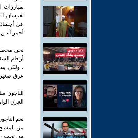
بمبارزات ا
لفرسان الل
عن أجسادها
أحمر آسن ت
نحن محظوظو
أرحام الشق
، ولكن يبد
عرق صغير م
الناجون من
العِرق الوا
نعم الناجون
من المسيح 
من تحت ركا