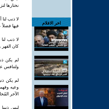
نختارها لتز
لا ذنب لنا
اخر الافلام
فيها فضلاً ع
لا ذنب لنا
كان القهر و
لم يكن ذنبن
ولتنافس عل
لم يكن ذنب
وعيه وفهمه
الآخر المُخا
ليس ذنبنا 