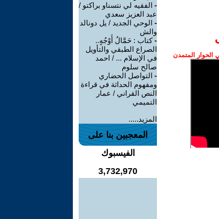
-
الفقيه لي نتسناو براكتو /
عبد العزيز سعدي
-
الوحي الجديد / يل دونالد
والش
-
كتاب : حَمَّالُ أَوْجُهٍ..
الصراع الطبقي والتأويل
الحوار المتمدن
في الإسلام ... / احمد
صالح سلوم
-
التواصل الحضاري
ومفهوم الحداثة في قراءة
النص القراني / عمار
التميمي
المزيد.....
المعجبين بنا على
الفيسبوك
3,732,970