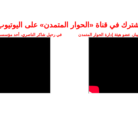
شترك في قناة «الحوار المتمدن» على اليوتيوب
ز، عضو هيئة إدارة الحوار المتمدن
في رحيل شاكر الناصري، أحد مؤسسي 