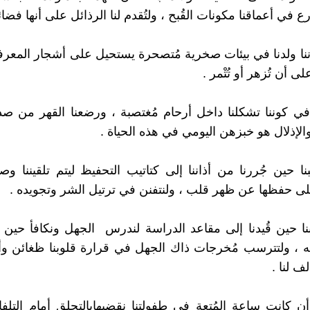
رع في أعماقنا مكونات القُبح ، ولتُقدم لنا الرذائل على أنها فضائ
 أننا ولدنا في بيئات صخرية مُتصحرة يستحيل على أشجار المعرف
لى أن تُزهر أو تُتْمر .
 في كوننا تشكلنا داخل أرحام مُغتصبة ، ورضعنا القهر من ص
الإذلال هو خبزهن اليومي في هذه الحياة .
ا حين جُررنا من أذاننا إلى كتاتيب التحفيظ ليتم تلقيننا وصا
ى حفظها عن ظهر قلب ، ولنتفنن في ترتيل الشر وتجويده .
نا حين قُيدنا إلى مقاعد الدراسة لندرس الجهل ونكافأ حين
 ، ولتترسب مُخرجات ذاك الجهل في قرارة قلوبنا ظغائن وأ
لف لنا .
أن كانت ساعة المُتعة في طفولتنا نقضيهابالتحلق أمام التلفا