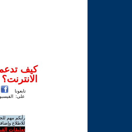
كيف تدعم-
الانترنت؟
تابعونا
على:
الفيسب
رأيكم مهم للج
للاطلاع وإضافة
تعليقات الف