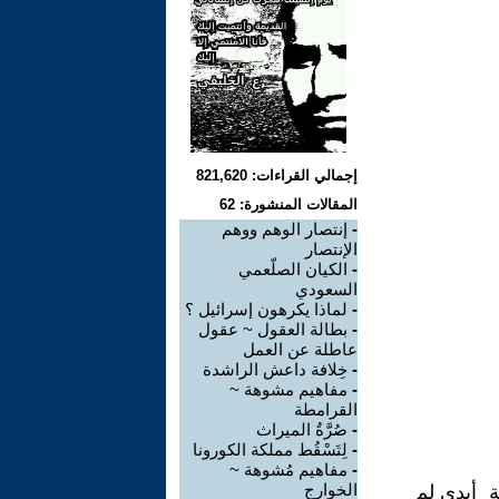
إجمالي القراءات: 821,620
المقالات المنشورة: 62
-
إنتصار الوهم ووهم
الإنتصار
-
الكيان الصلّعمي
السعودي
-
لماذا يكرهون إسرائيل ؟
-
بطالة العقول ~ عقول
عاطلة عن العمل
-
خِلافة داعش الراشدة
-
مفاهيم مشوهة ~
القرامطة
-
صُرَّةُ الميراث
-
لِتَسْقُط مملكة الكورونا
-
مفاهيم مُشوهة ~
الخوارج
سة أيدي لم