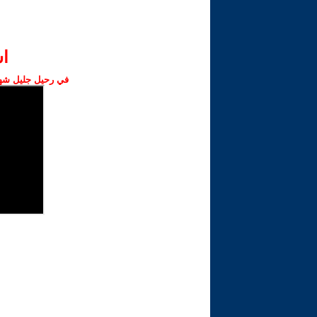
ا‫
في رحيل جليل شهبا