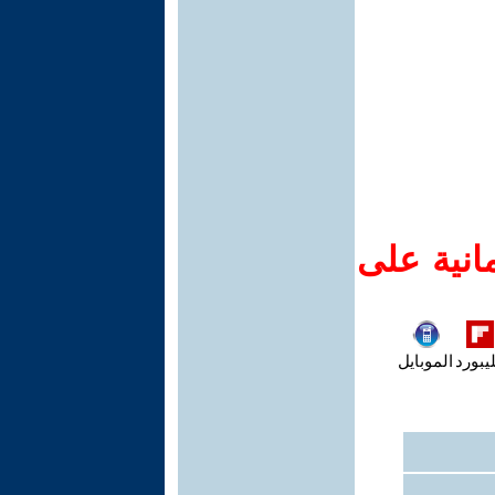
انية على
يبورد
الموبايل