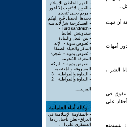
-
الفهم الخاطئ للإسلام
ل .
-
العَورة لا تُنجِب إلا أعور
-
مريم يحيى تتحدى
بجيدها الجميل قُبح إلهكم
ة أن تنبت
-
العسكرجية شرٌّ لابد منه
Turd sandwich ~
-
سندويتش الغائط
-
بين النعل والبيادة
-
نُصوص بدوية ~ الإله
دور أمهات
الماكر والحياة الضنكا
-
نُصوص بدويه ~ شجرة
المعرفة المُحرمة
-
نصوص بدوية ~ البركة
المسروقة والمُغتصبة
يا الشر ،
-
البداوة والمواطنة _ 3
-
البداوة والمواطنة _ 2
المزيد.....
 نتفوق في
حقاد على
وكالة أنباء العلمانية
-
-المقاومة الإسلامية في
العراق- تعلن تأجيل ردها
العسكري على ا ...
ز لنستمتع