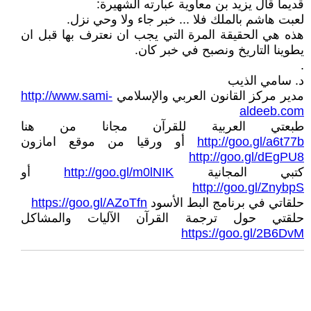
قديما قال يزيد بن معاوية عبارته الشهيرة:
لعبت هاشم بالملك فلا ... خبر جاء ولا وحي نزل.
هذه هي الحقيقة المرة التي يجب ان نعترف بها قبل ان
يطوينا التاريخ ونصبح في خبر كان.
.
د. سامي الذيب
مدير مركز القانون العربي والإسلامي
http://www.sami-
aldeeb.com
طبعتي العربية للقرآن مجانا من هنا
http://goo.gl/a6t77b
أو ورقيا من موقع امازون
http://goo.gl/dEgPU8
كتبي المجانية
http://goo.gl/m0lNIK
أو
http://goo.gl/ZnybpS
حلقاتي في برنامج البط الأسود
https://goo.gl/AZoTfn
حلقتي حول ترجمة القرآن الآليات والمشاكل
https://goo.gl/2B6DvM