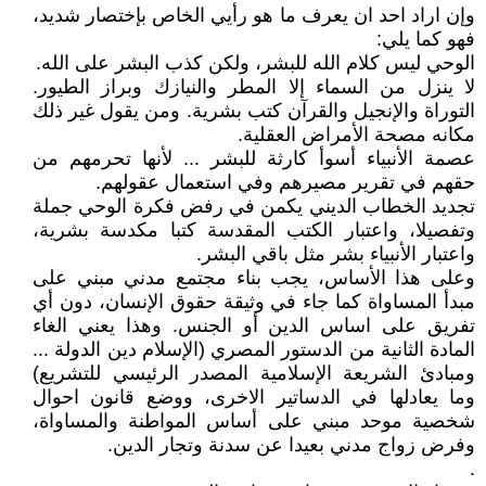
وإن اراد احد ان يعرف ما هو رأيي الخاص بإختصار شديد،
فهو كما يلي:
الوحي ليس كلام الله للبشر، ولكن كذب البشر على الله.
لا ينزل من السماء إلا المطر والنيازك وبراز الطيور.
التوراة والإنجيل والقرآن كتب بشرية. ومن يقول غير ذلك
مكانه مصحة الأمراض العقلية.
عصمة الأنبياء أسوأ كارثة للبشر ... لأنها تحرمهم من
حقهم في تقرير مصيرهم وفي استعمال عقولهم.
تجديد الخطاب الديني يكمن في رفض فكرة الوحي جملة
وتفصيلا، واعتبار الكتب المقدسة كتبا مكدسة بشرية،
واعتبار الأنبياء بشر مثل باقي البشر.
وعلى هذا الأساس، يجب بناء مجتمع مدني مبني على
مبدأ المساواة كما جاء في وثيقة حقوق الإنسان، دون أي
تفريق على اساس الدين أو الجنس. وهذا يعني الغاء
المادة الثانية من الدستور المصري (الإسلام دين الدولة ...
ومبادئ الشريعة الإسلامية المصدر الرئيسي للتشريع)
وما يعادلها في الدساتير الاخرى، ووضع قانون احوال
شخصية موحد مبني على أساس المواطنة والمساواة،
وفرض زواج مدني بعيدا عن سدنة وتجار الدين.
.