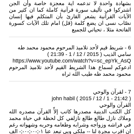
بشهادة واحدة لا تدعمه اية معجزة خاصة وأن الجن
اشتركوا في تأليف سورة قرآنية كاملة كما ان كثير من
الآيات القرآنية يشعر القارئ بأن المتكلم فيها إنسان
نصّاب نسى ان يضع كلمة (قل) امام تلك الآيات كسورة
الفاتحة مثلا ، تحياتي للجميع
6 - شريط قيم لأحد تلاميذ المرحوم محمود محمد طه
سامي الذيب ( 2015 / 12 / 1 - 21:39 )
https://www.youtube.com/watch?v=sc_epYk_AsQ
ادعوكم لسماع هذا الشريط القيم لأحد تلاميذ المرحوم
محمود محمد طه طيب الله ثراه
7 - لقرآن والوحي
john habil ( 2015 / 12 / 1 - 21:42 )
القرآن والوحي
كل الكتب الدينية مصدرها كاتب إلاِّ القرآن مصدره الله
وملاك نازل طالع طالع نازلفي كل لحظة في حياة محمد
في فراشه وزواجه وشرابه وطعامه وحربه وشهواته رغم
ان اقرب مجرة لنا -- ملكي ويي تبعد عنا ١-;-٠-;-٠-;- الف