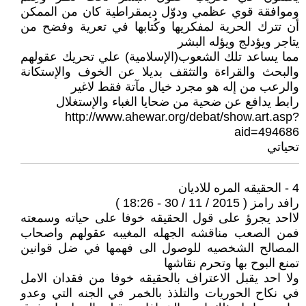
وموافقة قوي عظمي ودوّل ديمقراطية كان من الممكن
أن تترك الحرية لمفكريها وكُتابها في تعرية وفضح من
يتاجر ويؤدلج ويؤله البشر
مما يساعد تلك الشعوب(الإسلامية) علي تحريك عقولهم
والبحث والقراءة والتثقف بديلا عن الخوف والإستكانة
والرعب من إله هو مجرد خيال مآتة فقط لاغير
رابط يدافع عن ضحية من ضحايا الغباء والإستغلال
http://www.ahewar.org/debat/show.art.asp?
aid=494686
تحياتي
4 - الحقيقه المره للاديان
رافد رامز ( 2015 / 11 / 30 - 18:26 )
لااحد يجرؤ على قول الحقيقه خوفا على حياته وسمعته
فمن الصعب مناقشه الجهله المغيبه عقولهم واصحاب
المصالح الشخصيه للوصول الى فهمها في ضل قوانين
تمنع البوح بها وتحرم نقاشها
ولا احد يقبل الاعتراف بالحقيقه خوفا من فقدان الامل
في نكاح الحوريات والتلذذ بالخمر في الجنه التي وعدو