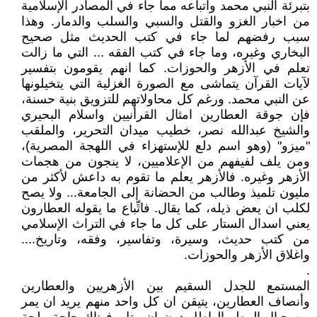
بتبرئة النبي محمد واتباعه مما جاء في المصادر الإسلامية
من اخبار الغزو والقتل والسبي والسلب والدمار. وهذا
سبب رفضهم لما جاء في كتب الحديث مثل صحيح
البخاري وغيره، وما جاء في كتب الفقه ... التي ما زالت
تعلم في الأزهر والحوزات. كما انهم يقومون بتفسير
لآيات القرآن يتماشى مع الصورة الغزلية التي يتخيلونها
عن النبي محمد. ورغم كل محاولاتهم للتزويق بنية حسنة،
فإن جوقة العطارين امثال القرأنيين واسلام البحيري
والشيخ عبدالله نصر، خطيب ميدان التحرير، والملقب
"ميزو" (وهو اسم دلع للإستهزاء في اللهجة المصرية)،
ومن يلف لفيفهم من الإعلاميين، لا ينجون من هجمات
الأزهر وغيره. فالأزهر يعلم ما تقوم به داعش لأكثر من
مليون تلميذ وطالب من الحضانة إلى الجامعة... ولا يصح
لكلب ان يعض ذيله، كما يقال. فاتِّباع ما يقوله العطارون
يعني اسدال الستار على كل ما جاء في التراث الإسلامي
من كتب حديث، وسيرة، وتفاسير، وفقه، وتاريخ....
واغلاق الأزهر والحوزات.
.
المستمع للجدل السقيم بين الأزهريين والعطارين
وأنصاف العطارين، يتيقن ان كل واحد منهم يريد ان يمر