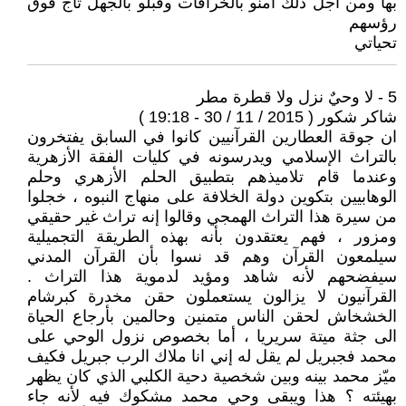
بها ومن اجل ذلك امنو بالخرافات وقبلو بالجهل تاج فوق
رؤسهم
تحياتي
5 - لا وحيٌ نزل ولا قطرة مطر
شاكر شكور ( 2015 / 11 / 30 - 19:18 )
ان جوقة العطارين القرآنيين كانوا في السابق يفتخرون
بالتراث الإسلامي ويدرسونه في كليات الفقة الأزهرية
وعندما قام تلاميذهم بتطبيق الحلم الأزهري وحلم
الوهابيين بتكوين دولة الخلافة على منهاج النبوه ، خجلوا
من سيرة هذا التراث الهمجي وقالوا إنه تراث غير حقيقي
ومزور ، فهم يعتقدون بأنه بهذه الطريقة التجميلية
سيلمعون القرآن وهم قد نسوا بأن القرآن المدني
سيفضحهم لأنه شاهد ومؤيد لدموية هذا التراث .
القرآنيون لا يزالون يستعملون حقن مخدرة كبرشام
الخشخاش لحقن الناس متمنين وحالمين بأرجاع الحياة
الى جثة ميتة سريريا ، أما بخصوص نزول الوحي على
محمد فجبريل لم يقل له إني انا ملاك الرب جبريل فكيف
ميّز محمد بينه وبين شخصية دحية الكلبي الذي كان يظهر
بهيئته ؟ هذا ويبقى وحي محمد مشكوك فيه لأنه جاء