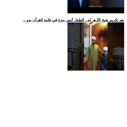
.. بعد تكريم شيخ الأزهر له.. الطفل أنس يبدع في تلاوة القرآن بدو