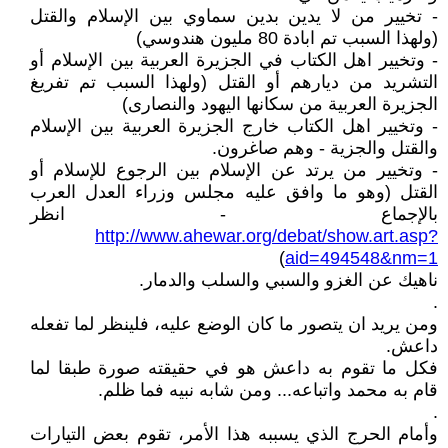
- تخيير من لا يدين بدين سماوي بين الإسلام والقتل
(ولهذا السبب تم ابادة 80 مليون هندوسي)
- وتخيير اهل الكتاب في الجزيرة العربية بين الإسلام أو
التشريد من ديارهم أو القتل (ولهذا السبب تم تفريغ
الجزيرة العربية من سكانها اليهود والنصارى)
- وتخيير اهل الكتاب خارج الجزيرة العربية بين الإسلام
والقتل والجزية - وهم صاغرون.
- وتخيير من يرتد عن الإسلام بين الرجوع للإسلام أو
القتل (وهو ما وافق عليه مجلس وزراء العدل العرب
بالإجماع - انظر
http://www.ahewar.org/debat/show.art.asp?
)
aid=494548&nm=1
ناهيك عن الغزو والسبي والسلب والدمار.
.
ومن يريد ان يتصور ما كان الوضع عليه، فلينظر لما تفعله
داعش.
فكل ما تقوم به داعش هو في حقيقته صورة طبقا لما
قام به محمد واتباعه... ومن شابه نبيه فما ظلم.
.
وأمام الحرج الذي يسببه هذا الأمر، تقوم بعض التيارات