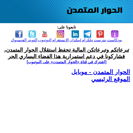
تابعونا على:
بودكاست
بنترست
تيلكرام
لينكدإن
الانستغرام
اليوتيوب
التويتر
الفيسبوك
تبرعاتكم وتبرعاتكن المالية تحفظ استقلال الحوار المتمدن،
فشاركونا في دعم استمرارية هذا الفضاء اليساري الحر
[اشترك في قناة ‫«الحوار المتمدن» على اليوتيوب]
الحوار المتمدن - موبايل
الموقع الرئيسي