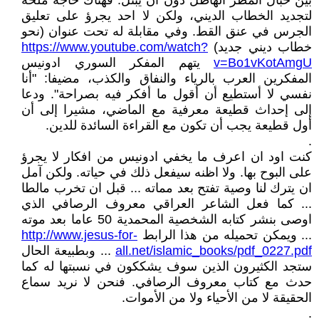
بين حبال المطر الهاطل دون ان يبتل. فهناك حاجة ملحة
لتجديد الخطاب الديني، ولكن لا احد يجرؤ على تعليق
الجرس في عنق القط. وفي مقابلة له تحت عنوان (نحو
خطاب ديني جديد)
https://www.youtube.com/watch?
v=Bo1vKotAmgU
يتهم المفكر السوري ادونيس
المفكرين العرب بالرياء والنفاق والكذب، مضيفا: "أنا
نفسي لا أستطيع أن أقول ما أفكر فيه بصراحة". ودعا
إلى إحداث قطيعة معرفية مع الماضي، مشيرا إلى أن
أول قطيعة يجب أن تكون مع القراءة السائدة للدين.
.
كنت اود ان اعرف ما يخفي ادونيس من افكار لا يجرؤ
على البوح بها. ولا اظنه سيفعل ذلك في حياته. ولكن آمل
ان يترك لنا وصية تفتح بعد مماته ... قبل ان تخرب مالطا
... كما فعل الشاعر العراقي معروف الرصافي الذي
اوصى بنشر كتابه الشخصية المحمدية 50 عاما بعد موته
... ويمكن تحميله من هذا الرابط
http://www.jesus-for-
all.net/islamic_books/pdf_0227.pdf
... وبطبيعة الحال
ستجد الكثيرون الذين سوف يشككون في نسبتها له كما
حدث مع كتاب معروف الرصافي. فنحن لا نريد سماع
الحقيقة لا من الأحياء ولا من الأموات.
.