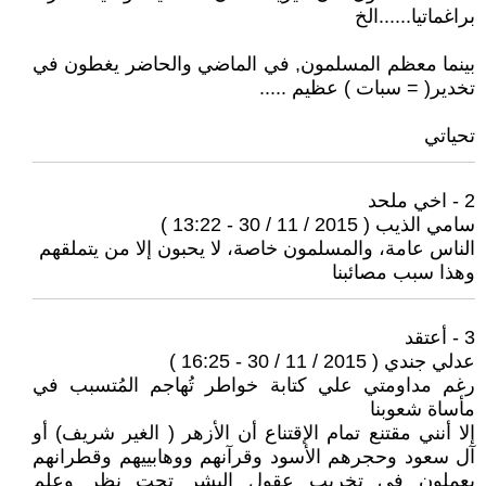
براغماتيا......الخ
بينما معظم المسلمون, في الماضي والحاضر يغطون في
تخدير( = سبات ) عظيم .....
تحياتي
2 - اخي ملحد
سامي الذيب ( 2015 / 11 / 30 - 13:22 )
الناس عامة، والمسلمون خاصة، لا يحبون إلا من يتملقهم
وهذا سبب مصائبنا
3 - أعتقد
عدلي جندي ( 2015 / 11 / 30 - 16:25 )
رغم مداومتي علي كتابة خواطر تُهاجم المُتسبب في
مأساة شعوبنا
إلا أنني مقتنع تمام الإقتناع أن الأزهر ( الغير شريف) أو
آل سعود وحجرهم الأسود وقرآنهم ووهابييهم وقطرانهم
يعملون في تخريب عقول البشر تحت نظر وعِلم