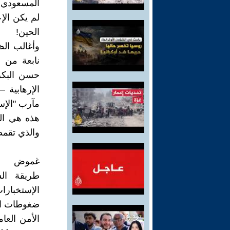
لم يكن الإ
الحين!
وأغالب الظ
نابعة من 
حسن البكر
الإرهابية 
مآرب "الإست
هذه هي الج
والذي تقمصه
غموض
طريقة الش
الإستخبارا
ضغوطات الخ
الأمن العا