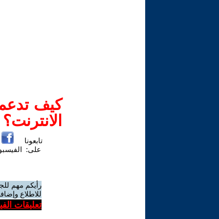
كيف تدعم-
الانترنت؟
تابعونا
على:
الفيسب
رأيكم مهم للج
للاطلاع وإضافة
تعليقات الف