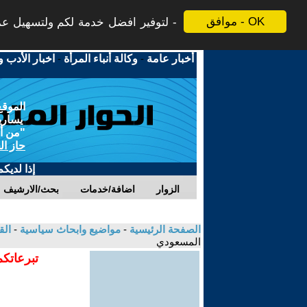
موافق - OK
لتوفير افضل خدمة لكم ولتسهيل عملي
أخبار عامة
-
وكالة أنباء المرأة
-
اخبار الأدب و
الموقع
يسارية
"من أج
حاز ال
إذا لديك
الزوار
اضافة/خدمات
بحث/الارشيف
الصفحة الرئيسية
-
مواضيع وابحاث سياسية
-
الق
المسعودي
تبرعاتكم