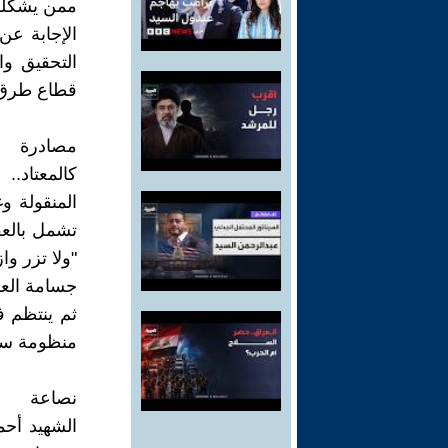
ممن يشكلون
الإجابة عن
التحقيق وا
قطاع طرق، 
مصادرة
المنقولة و
تشمل بالعقو
"ولا تزر وا
جسامة الع
ثم ينتظم ف
منظومة سيا
نصاعة