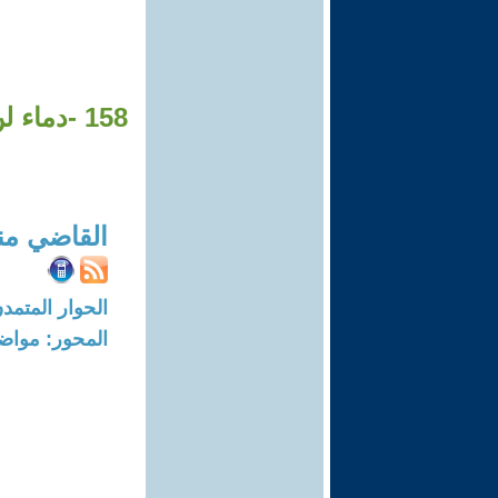
158 -دما
القاضي من
الحوار المتمدن-العدد: 4998 - 15
المحور: مواض