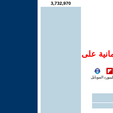
3,732,970
انية على
يبورد
الموبايل