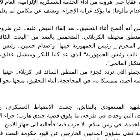
عدام مألوفا؛ ما يؤكد غرابة الإجراء، ويشف عن مكامن لم يعل
ن أنه أفصح أثناء التحقيق.. بعد إلقاء القبض عليه.. عن طرو
منطق محيطه الكربلائي، المتحمس بالضد من "البعث الكافر
 المجرم _ رئيس الجمهورية حينها" و"صدام حسين.. رئيس خ
– نائب رئيس الجمهورية" الذي عد كلبا للبكر وميشيل عفلق،
كبار العالمي".
ملو التي تردد كجزء من المنطق السائد في كربلاء.. حينها و
 أحمد، متمسكا به، في المحاججة، أثناء التحقيق، متجها نحو ال
هيد المسعودي بالنقاش، جعلت الإنضباط العسكري، يح
ت، التي وجدت في طرحه، ما يفوق قضية جندي هارب؛ جراء ال
دمة، في زمن سلام.. لا حرب فيه؛ فأحالته الى جهاز الامن.
مة تعنى بشؤون المدنيين الخارجين عن قيود حكومة البعث ف