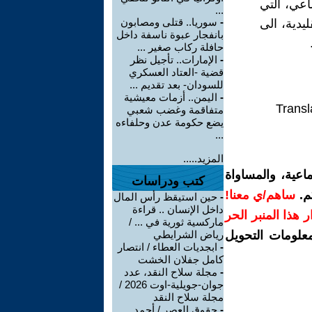
 الإجتماعي، التي
...
-
سوريا.. قتلى ومصابون
يدية، الى
بانفجار عبوة ناسفة داخل
حافلة ركاب صغير ...
-
الإمارات.. تأجيل نظر
قضية -العتاد العسكري
للسودان- بعد تقديم ...
-
اليمن.. أزمات معيشية
Transl
متفاقمة وغضب شعبي
يضع حكومة عدن وحلفاءه
...
المزيد.....
اعية، والمساواة
كتب ودراسات
م.
ساهم/ي معنا!
-
حين استيقظ رأس المال
داخل الإنسان .. قراءة
رار هذا المنبر الحر
ماركسية ثورية في ... /
معلومات التحويل
رياض الشرايطي
-
ابجديات العطاء / انتصار
كامل جفلان الخشت
-
مجلة سلاح النقد، عدد
جوان-جويلية-اوت 2026 /
مجلة سلاح النقد
-
حقوق العصر / أحمد