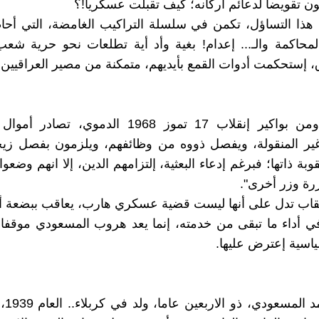
 تقويضا لدعائم أركانه؛ كيف تقبلت عسكريا!؟
 هذا التساؤل، تكمن في سلسلة التراكيب الغامضة، التي أح
لمحاكمة والـ... إعدام! بغية وأد أية تطلعات نحو حرية شع
إستحكمت أدوات القمع بأيديهم، متمكنة من مصير العراقيين!
كالمعتاد.. ومن بواكير إنقلاب 17 تموز 1968 الدموي، ت
غير المنقولة، ويفصل ذووه من وظائفهم، ويلزمون بفصل زيجا
بة ذاتها؛ فبرغم إدعاء البعثية، إلتزامهم الدين، إلا انهم وضعوا 
زرة وزر أخرى".
قاب تدل على أنها ليست قضية عسكري هارب، يعاقب ببضعة أ
ي أداء ما تبقى من خدمته، إنما يعد هروب المسعودي موقفا
سية إعترض عليها.
الشهيد 