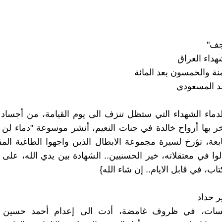
جف"
داء العراق
منة والخمسون بعد المائة
د المسعودي
لدماء الشهداء التي ستظل تنزف الى يوم القيامة، من أجسا
خر بها أرواح خالدة في جنات النعيم، أنشر موسوعة "دماء ل
بعة، تؤرخ لسيرة مجموعة الابطال الذين واجهوا الطاغية الم
وا في معتقلاته، خير الحسنيين.. الشهادة بين يدي الله، على
اب، في قابل الايام.. إن شاء الله}
ر حداد
سات، في ظروف غامضة، أدت الى إعدام أحمد حسين ع