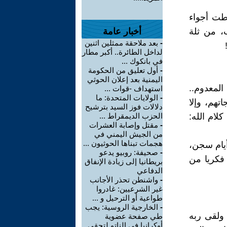
اطت أجواء
ب، من ثلة
أخبار عامة
-
بعد ملاحقة ممثلين اثنين
لداخل الطائرة.. أكبر مطار
في بانكوك ...
-
أول تعليق من الحكومة
اليمنية بعد إعلان الحوثي
صادر أموال المعدوم..
استهداف -قوات ...
-
الولايات المتحدة: ما
تهم، وإلا
دلالات فوز السيد بترشيح
كلام الله:
الحزب الديمقراط ...
-
مقتل وإصابة العشرات
من الجيش اليمني في
هجمات تبناها الحوثيون ...
يام سجن،
-
صحيفة: روبيو يدعو
 فكريا من
بريطانيا إلى زيادة الإنفاق
الدفاعي
-
واشنطن تحذر الأجانب
غير الشرعيين: غادروا
طواعية أو الترحيل و ...
-
الخارجية الروسية: يجب
أحمد المسعودي، ذو الاربعين عاما، ولد في كربلاء.. العام 1939، ولقى ربه
طي صفحة عضوية
أوكرانيا في الناتو لتحقي