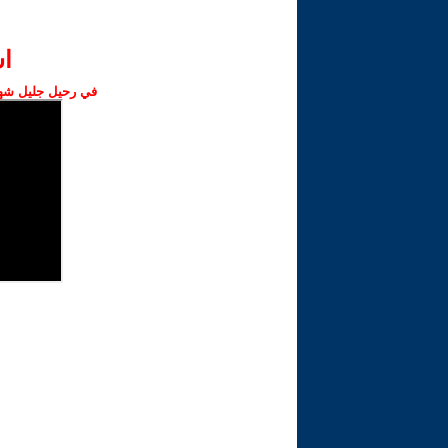
ا‫
في رحيل جليل شهبا