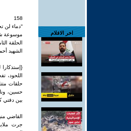
158
"دماء لن ت
اخر الافلام
موسوعة شه
الحلقة الثا
الشهيد أحم
{إستذكارا 
اللحود، تف
حلقات متتا
حسين، ونال
بين دفتي كت
القاضي مني
جرت ملاب