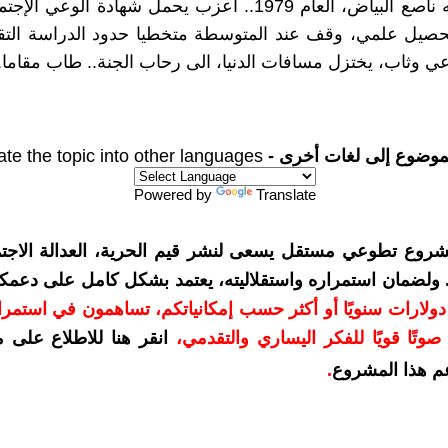
شهيدا بوجه ناصع البياض، العام 1979.. أعزب يحمل شهادة الوعي
بتحصيل علمي، وقف عند المتوسطة متخطيا حدود الدراسة التقل
 وثاب، يختزل مسافات الدنيا، الى رحاب الجنة.. طاب مقاما.
موضوع إلى لغات أخرى -
ate the topic into other languages
Powered by
Translate
شروع تطوعي مستقل يسعى لنشر قيم الحرية، العدالة الاجتم
. ولضمان استمراره واستقلاليته، يعتمد بشكل كامل على دعمك
دعمكم بمبلغ 10 دولارات سنويًا أو أكثر حسب إمكانياتكم، تساهمون في استم
وتًا قويًا للفكر اليساري والتقدمي
،
انقر هنا للاطلاع على 
م هذا المشروع
.