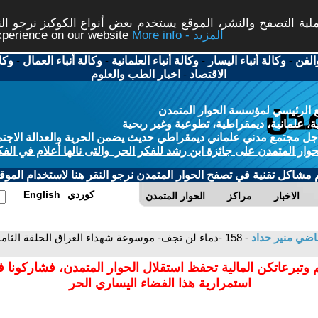
ة التصفح والنشر، الموقع يستخدم بعض أنواع الكوكيز نرجو النق
More info - المزيد
experience on our website
الفن
-
وكالة أنباء اليسار
-
وكالة أنباء العلمانية
-
وكالة أنباء العمال
-
وكا
الاقتصاد
-
اخبار الطب والعلوم
 الرئيسي لمؤسسة الحوار المتمدن
، علمانية، ديمقراطية، تطوعية وغير ربحية
ل مجتمع مدني علماني ديمقراطي حديث يضمن الحرية والعدالة الاجتم
حوار المتمدن على جائزة ابن رشد للفكر الحر والتى نالها أعلام في الفك
م مشاكل تقنية في تصفح الحوار المتمدن نرجو النقر هنا لاستخدام الموقع
كوردي
English
الاخبار
مراكز
الحوار المتمدن
اضي منير حداد
- 158 -دماء لن تجف- موسوعة شهداء العراق الحلقة الثا
 وتبرعاتكن المالية تحفظ استقلال الحوار المتمدن، فشاركونا 
استمرارية هذا الفضاء اليساري الحر