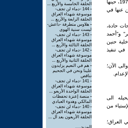
المسعودي، عقابا على هروبه من أداء الخدمة العسكرية الإلزامية، العام 1979، حينها
الحلقة الخامسة والأربع ...
-
144 -دماء لن تجف-
ن عنها في
موسوعة شهداء العراق
الحلقة الرابعة والأربع ...
-
هلاوس متطرفة -داعش-
حات حادة،
ليست سنية الهوى
" و"أحمد
-
143 -دماء لن تجف-
موسوعة شهداء العراق
لية حنين
الحلقة الثالثة والأربع ...
 في تنفيذ
-
142 -دماء لن تجف-
موسوعة شهداء العراق
الحلقة الثانية والأربع ...
الى الآن؛
-
هم في النعيم يزايدون
علينا ونحن في الجحيم
إعدام.
نناقص
-
141 -دماء لن تجف-
موسوعة شهداء العراق
الحلقة الواحدة الأربعو ...
-
منصة إعنزة تحفظات
يله الى
المالكي وهدوء العبادي
إستياء من
-
140 -دماء لن تجف-
موسوعة شهداء العراق
الحلقة الأربعون بعد ال ...
ي العراق؛
المزيد.....