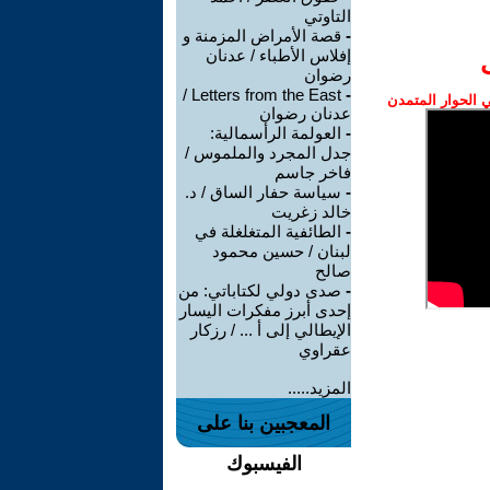
التاوتي
-
قصة الأمراض المزمنة و
إفلاس الأطباء / عدنان
رضوان
Letters from the East /
-
الحوار المتمدن
عدنان رضوان
-
العولمة الرأسمالية:
جدل المجرد والملموس /
فاخر جاسم
-
سياسة حفار الساق / د.
خالد زغريت
-
الطائفية المتغلغلة في
لبنان / حسين محمود
صالح
-
صدى دولي لكتاباتي: من
إحدى أبرز مفكرات اليسار
الإيطالي إلى أ ... / رزكار
عقراوي
المزيد.....
المعجبين بنا على
الفيسبوك