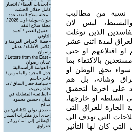
-
ابجديات العطاء / انتصار
كامل جفلان الخشت
نى نسبة من مطاليب
-
مجلة سلاح النقد، عدد
جوان-جويلية-اوت 2026 /
والبسيط، ليس لان
مجلة سلاح النقد
لفاسدين الذين توغلت
-
حقوق العصر / أحمد
التاوتي
لعراق لمدة اثنى عشر
-
قصة الأمراض المزمنة و
إفلاس الأطباء / عدنان
 او اقتلاعهم او حتى
رضوان
Letters from the East /
-
تعدين بالاكتفاء بما
عدنان رضوان
-
العولمة الرأسمالية:
م سواء بحق الوطن او
جدل المجرد والملموس /
راق وشأنه، بل هم
فاخر جاسم
-
سياسة حفار الساق / د.
 على اخرها لتحقيق
خالد زغريت
-
الطائفية المتغلغلة في
 السلطة او خارجها،
لبنان / حسين محمود
صالح
ة الجارة للعراق التي
-
صدى دولي لكتاباتي: من
احات التي تهدف الى
إحدى أبرز مفكرات اليسار
الإيطالي إلى أ ... / رزكار
التي كان لها التأثير
عقراوي