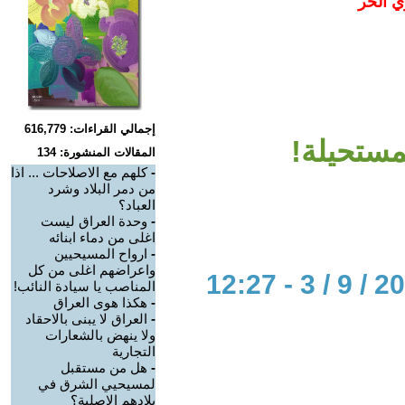
ي الحر
إجمالي القراءات: 616,779
لمستحيلة!
المقالات المنشورة: 134
-
كلهم مع الاصلاحات ... اذا
من دمر البلاد وشرد
العباد؟
-
وحدة العراق ليست
اغلى من دماء ابنائه
-
ارواح المسيحيين
واعراضهم اغلى من كل
المناصب يا سيادة النائب!
-
هكذا هوى العراق
-
العراق لا يبنى بالاحقاد
ولا ينهض بالشعارات
التجارية
-
هل من مستقبل
لمسيحيي الشرق في
بلادهم الاصلية؟