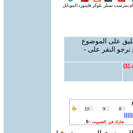
م
بنترست
تمبلر
بلوكر
فليبورد
الموبايل
عليق على الموضوع
نرجو النقر على -
 (
1
)