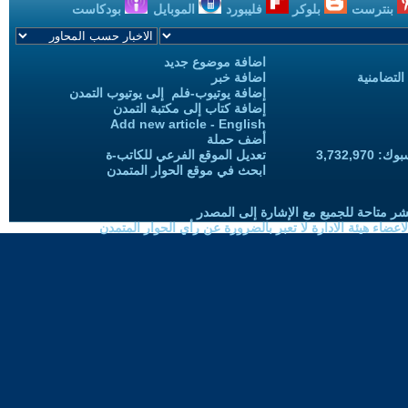
بنترست
بلوكر
فليبورد
الموبايل
بودكاست
اضافة موضوع جديد
التضامنية
اضافة خبر
إضافة يوتيوب-فلم إلى يوتيوب التمدن
إضافة كتاب إلى مكتبة التمدن
Add new article - English
أضف حملة
3,732,97
تعديل الموقع الفرعي للكاتب-ة
ابحث في موقع الحوار المتمدن
شر متاحة للجميع مع الإشارة إلى المصدر
ضاء هيئة الادارة لا تعبر بالضرورة عن رأي الحوار المتمدن