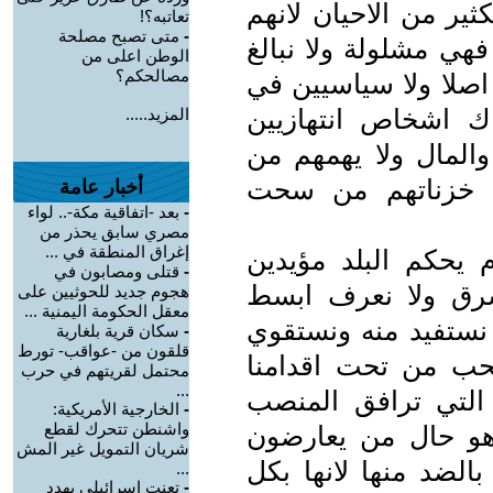
ثير من الاحيان لانهم
تعاتبه؟!
-
متى تصبح مصلحة
 فهي مشلولة ولا نبالغ
الوطن اعلى من
مصالحكم؟
 اصلا ولا سياسيين في
اك اشخاص انتهازيين
المزيد.....
المال ولا يهمهم من
 خزناتهم من سحت
أخبار عامة
-
بعد -اتفاقية مكة-.. لواء
مصري سابق يحذر من
إغراق المنطقة في ...
يحكم البلد مؤيدين
-
قتلى ومصابون في
شرق ولا نعرف ابسط
هجوم جديد للحوثيين على
معقل الحكومة اليمنية ...
ن نستفيد منه ونستقوي
-
سكان قرية بلغارية
قلقون من -عواقب- تورط
ب من تحت اقدامنا
محتمل لقريتهم في حرب
...
 التي ترافق المنصب
-
الخارجية الأمريكية:
واشنطن تتحرك لقطع
 هو حال من يعارضون
شريان التمويل غير المش
الضد منها لانها بكل
...
-
تعنت إسرائيلي يهدد