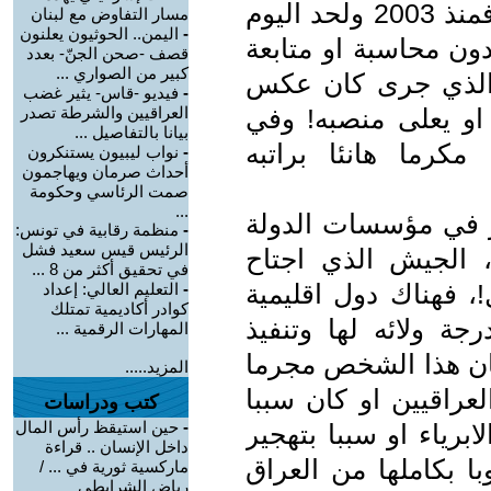
بساطة تمس مصالحهم وامتيازاتهم، فمنذ 2003 ولحد اليوم
مسار التفاوض مع لبنان
-
اليمن.. الحوثيون يعلنون
ون محاسبة او متابعة
قصف -صحن الجنّ- بعدد
كبير من الصواري ...
 الذي جرى كان عكس
-
فيديو -قاس- يثير غضب
او يعلى منصبه! وفي
العراقيين والشرطة تصدر
بيانا بالتفاصيل ...
مكرما هانئا براتبه
-
نواب ليبيون يستنكرون
أحداث صرمان ويهاجمون
صمت الرئاسي وحكومة
...
 في مؤسسات الدولة
-
منظمة رقابية في تونس:
الرئيس قيس سعيد فشل
 الجيش الذي اجتاح
في تحقيق أكثر من 8 ...
، فهناك دول اقليمية
-
التعليم العالي: إعداد
كوادر أكاديمية تمتلك
 ولائه لها وتنفيذ
المهارات الرقمية ...
 كان هذا الشخص مجرما
المزيد.....
عراقيين او كان سببا
كتب ودراسات
-
حين استيقظ رأس المال
ابرياء او سببا بتهجير
داخل الإنسان .. قراءة
ا بكاملها من العراق
ماركسية ثورية في ... /
رياض الشرايطي