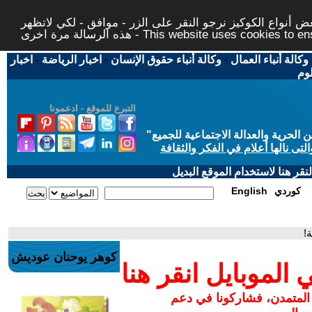
 أنواع الكوكيز نرجو النقر على الزر - موافق - لكي لاتظهر
This website uses cookies to ensure you ge
وكالة أنباء العمال
-
وكالة أنباء حقوق الإنسان
-
اخبار الرياضة
-
اخبار
لوم
التبرع للموقع - ادعمونا
حرية والعدالة الاجتماعية للجميع
"
تى نالها أعلام في الفكر والثقافة
قر هنا لاستخدام الموقع البديل
كوردي
English
!
كوهر يوحنان عوديش
لموبايل انقر هنا
 المتمدن، فشاركونا في دعم