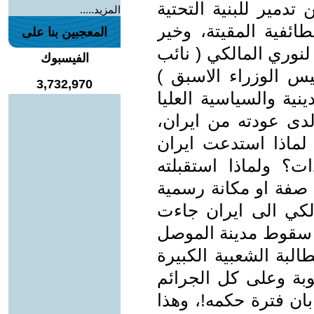
دمير للبنية التحتية
المزيد.....
طائفية المقيتة، وخير
المعجبين بنا على
لنوري المالكي ( نائب
الفيسبوك
س الوزراء الاسبق )
3,732,970
ينية والسياسية العليا
لدى عودته من ايران،
 لماذا استدعت ايران
ت؟ ولماذا استقبلته
ة صفة او مكانة رسمية
لكي الى ايران جاءت
ي سقوط مدينة الموصل
لبة الشعبية الكبيرة
وبة وعلى كل الجرائم
ن فترة حكمه!، وهذا