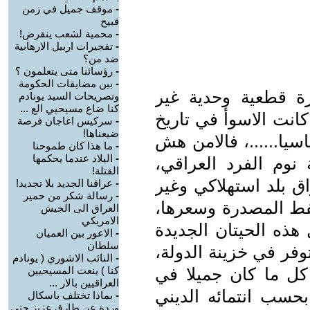
-
موقف جميل في زمن
قبيح
-
محمية لشعب ينقرض!
-
تفجيرات اربيل الارهابية
ضد من؟
-
رؤسائنا متى يتعلمون ؟
-
بين مضايقات الحكومة
رة قطعية وحدية غير
وتصريحات السيد يونادم
كنا ضاع مسيحيي الع ...
بلة للنقاش ان مرحلة ما بعد 2003 كانت الاسوأ في تاريخ
-
سركيس اغاجان فرصة
ضيعناها!
اسيا......، فالامن هش
-
ما هذا كان طموحنا
-
البلاد عندما يحكمها
وم الفرد العراقي،
القتلة!
اق بلد استهلاكي وغير
-
عراقنا الجديد بلا تجديد!
-
رسالة شكر من حمير
نفط المصدرة وسعرها،
العراق الى الجيش
الامريكي
هذه الحيتان الجديدة
-
الاعور بين العميان
سلطان
وفر في خزينة الدولة،
-
النائب الاشوري ( يونادم
كل ما كان جميلا في
كنا ) ينعت المسيحيين
العراقيين بالار ...
حسب انتمائه الديني
-
بماذا تختلف باسكال
وردة عن طارق عزيز حتى