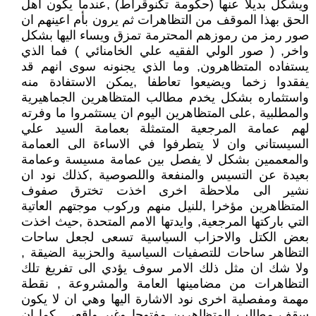
ويشكل بديلا عنها (حكومة تكنوقراط) ,عندما يكون اهل
الحق بهذا الموقف من التظاهرات ثم يرون بأم اعينهم ان
صور رمز من رموزهم المحترمة تمزق ويساء اليها بشكل
واخر, ( صور الولي الفقيه علي الخامنائي ) فما الذي
يستفاده المتظاهرون, وما الذي يجنونه سوى انهم قد
يفقدوا زخما ويضيعوا تعاطفا ,يمكن الاستفادة منه
واستثماره بشكل يخدم مطالب المتظاهرين الجماهيرية
والمطلبية ,على المتظاهرين اليوم ان يستثمروا ما وفرته
لهم عمامة المرجعية المتمثلة بعمامة السيد علي
السيستاني وان لا يتطرفوا في الاساءة الى العمامة
والمعممين بشكل لا يفصل بين عمامة مسيسة وعمامة
بعيدة عن التسيس والمنفعة واللصوصية ,كذلك نود ان
نشير الى ملاحظة اخرى اخذت تخترق صفوف
المتظاهرين مؤخرا ,للنيل منهم وركوب موجتهم العاتية
التي باركتها المرجعية, وايدتها الامم المتحدة ,حيث اخذت
بعض الكتل والاحزاب السياسية تسعى لجعل ساحات
التظاهر ساحات للتصفيات السياسية والحزبية الضيقة ,
ولا شك ان مثل ذلك الامر سوف يؤدي الى تفريغ تلك
التظاهرات من مضامينها العامة والمشروعة , نقطة
مهمة ومفصلية اخرى نود الاشارة اليها وهي ان لا يكون
سقف مطالب المتظاهرين مفتوحا وغير واقعي ,كما ان