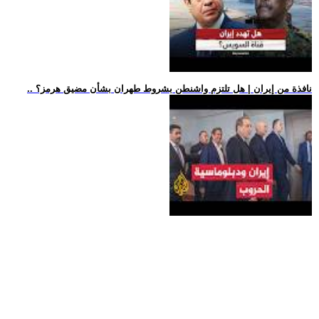
.. نافذة من إيران | هل تلتزم واشنطن بشروط طهران بشأن مضيق هرمز؟