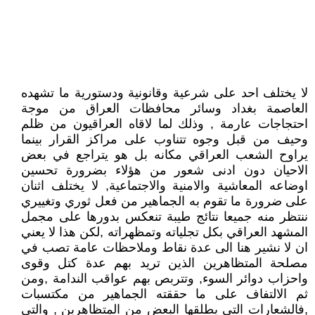
لا يختلف احد على شرعية وقانونية ودستورية ما تشهده
العاصمة بغداد وسائر محافظات العراق من موجة
احتجاجات عارمة , وذلك لما لاقاه العراقيون من ظلم
وحيف من قبل وجوه تتناوب على مراكز القرار بينما
يراوح الشعب العراقي مكانه بل هو يتراجع في بعض
الاحيان دون ادنى شعور من هؤلاء بضرورة تحسين
اوضاعه المعاشية والامنية والاجتماعية, لا يختلف اثنان
على ضرورة ما تقوم به الجماهير من فعل ثوري وتغييري
ننتظر منه جميعا نتائج طيبة تنعكس بدورها على مجمل
المشهد العراقي بكل تجلياته وتمظهراته ,لكن هذا لا يعني
ان لا نشير هنا الى عدة نقاط وملاحظات عامة تصب في
مصلحة المتظاهرين الذين تريد بهم عدة كتل وقوى
واحزاب دوائر السوء, وتتربص بهم عواقب الندامة ,ومن
ثم الالتفاف على ما حققته الجماهير من مكتسبات
,فالشعارات التي يطلقها البعض من المتظاهرين , والتي