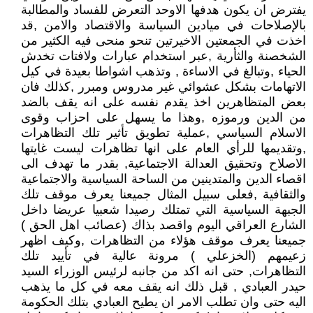
يفترض ان يكون هدفها الاوحد التعرض للفساد والمطالبة
بالإصلاحات في ميادين السياسة والاقتصاد والامن ,قد
اخذت في الجمعتين الاخيرتين تنحو منحى فيه الكثير من
الشخصنة والثأرية ,عبر استخدام عبارات ولافتات تخدش
الحياء ,وتبالغ في الاساءة , وتذهب اشواطا بعيدة في كيل
الاتهامات بشكل عشوائي غير مدروس ومبرر ,كذلك فان
بعض المتظاهرين اخذ يقدم نفسه على انه يقف بالضد
من الدين ورموزه ,وهذا ما يسهل على احزاب وقوى
الاسلام السياسي ,عملية تطويق تأثير تلك التظاهرات
,وتقديمها للرأي العام على انها تظاهرات ليست غايتها
الاصلاح وتحقيق العدالة الاجتماعية, بقدر ما تهدف الى
اقصاء الدين والمتدينين من الساحة السياسية والاجتماعية
والثقافية ,فعلى سبيل المثال جميعنا يعرف موقف تلك
الجبهة السياسية التي تمتلك رصيدا شعبيا عريضا داخل
الشارع العراقي اليوم واقصد بذاك (عصائب اهل الحق )
جميعنا يعرف موقف هؤلاء من التظاهرات ,وكيف اظهر
زعيمهم (الخزعلي ) مرونة عالية في تأييد تلك
التظاهرات, حتى انه اكد من جانبه لرئيس الوزراء السيد
حيدر العبادي , قبل ذلك انه يقف معه في كل ما يذهب
اليه حتى وان تطلب الامر ان يطيح العبادي بتلك الحكومة