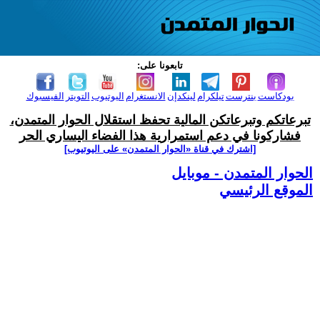
تابعونا على:
بودكاست
بنترست
تيلكرام
لينكدإن
الانستغرام
اليوتيوب
التويتر
الفيسبوك
تبرعاتكم وتبرعاتكن المالية تحفظ استقلال الحوار المتمدن،
فشاركونا في دعم استمرارية هذا الفضاء اليساري الحر
[اشترك في قناة ‫«الحوار المتمدن» على اليوتيوب]
الحوار المتمدن - موبايل
الموقع الرئيسي