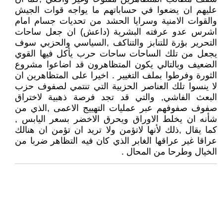
عليهم ان يضعوا في حساباتهم ما يواجه قوات الجيش
والقوات الامنية وسرايا الحشد من تحديات جسام امام
اشرس عدو عرفته البشرية (داعش) ان جعل ساحات
التحرير بؤرة للتنابز والتناكف ,السياسي والحزبي سوف
يجعل من تلك الساحات ساحات حرب يأكل فيها القوي
الضعيف وبالتالي يكون المتظاهرون قد اضاعوا مشروع
الثورة وفرطوا بملف التغيير . اخيرا على المتظاهرين ان
لا ينسوا تلك العناصر الحزبية التي تنتمي لصفوف حزب
البعث الفاشي, والتي قد تجد فرصة ذهبية لاختراق
صفوف صفوفهم عبر عمليات التهييج الاعمى ,الذي من
شأنه ان يخلط الاوراق ويحرق الاخضر بسعر اليابس ,
كما يقال ,ذلك لأنها لاتؤمن ولا تريد ان تؤمن ان هنالك
عراقا غير عراقها الغابر الذي كان فيه التظاهر ضربا من
الخيال وطرحا من المحال .