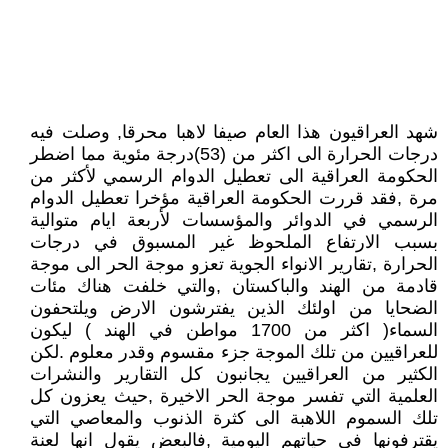
شهد العراقيون هذا العام صيفا لاهبا محرقا, وصلت فيه
درجات الحرارة الى اكثر من (53)درجة مئوية مما اضطر
الحكومة العراقية الى تعطيل الدوام الرسمي لأكثر من
مرة ,فقد قررت الحكومة العراقية مؤخرا تعطيل الدوام
الرسمي في الدوائر والمؤسسات لأربعة ايام متوالية
بسبب الارتفاع الملحوظ غير المسبوق في درجات
الحرارة ,تقارير الانواء الجوية تعزو موجة الحر الى موجة
قادمة من الهند والباكستان ,والتي خلفت هناك مئات
الضحايا من اولئك الذين يفترشون الارض ويلتحفون
السماء( اكثر من 1700 مواطن في الهند ) ليكون
للعراقيين من تلك الموجة جزء مقسوم وقدر معلوم .لكن
الكثير من العراقيين يجانبون كل التقارير والنشرات
العلمية التي تفسر موجة الحر الاخيرة ,حيث يعزون كل
تلك السموم اللاهبة الى كثرة الذنوب والمعاصي التي
يقترفونها في حياتهم اليومية ,فالبعض يقول انها لعنة