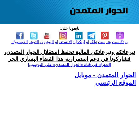
تابعونا على:
بودكاست
بنترست
تيلكرام
لينكدإن
الانستغرام
اليوتيوب
التويتر
الفيسبوك
تبرعاتكم وتبرعاتكن المالية تحفظ استقلال الحوار المتمدن،
فشاركونا في دعم استمرارية هذا الفضاء اليساري الحر
[اشترك في قناة ‫«الحوار المتمدن» على اليوتيوب]
الحوار المتمدن - موبايل
الموقع الرئيسي