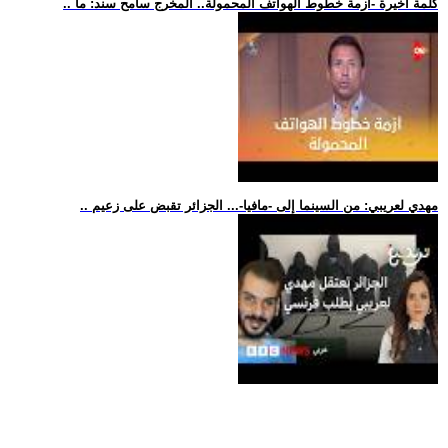
.. كلمة أخيرة -أزمة خطوط الهواتف المحمولة.. المخرج سامح سند: ما
.. مهدي لعريبي: من السينما إلى -مافيا-... الجزائر تقبض على زعيم