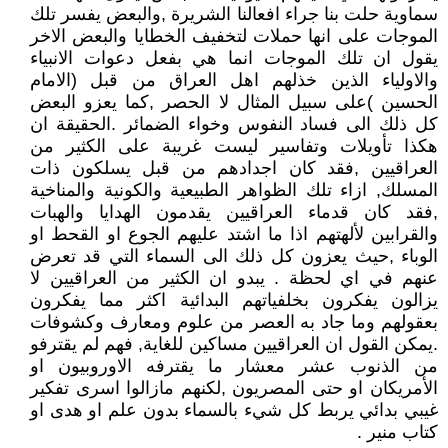
سماوية حلت بنا جراء افعالنا الشريرة ,والبعض يفسر تلك
الموجات على انها حملات لتخفيف الخطايا والبعض الاخر
يقول ان تلك الموجات انما هي بفعل دعوات الانبياء
والاولياء الذين خذلهم اهل العراق من قبل (الامام
الحسين )على سبيل المثال لا الحصر ,كما يعزو البعض
كل ذلك الى فساد النفوس وخواء الضمائر .الحقيقة ان
هكذا تأويلات وتفاسير ليست غريبة على الكثير من
العراقيين ,فقد كان اجدادهم من قبل يسلكون ذات
المسلك, ازاء تلك الظواهر الطبيعية والكونية والمناخية
,فقد كان قدماء العراقيين يقدمون الهدايا والهبات
والقرابين لألهتهم اذا ما اشتد عليهم الجوع او القحط او
الوباء ,حيث يعزون كل ذلك الى السماء التي قد تعرض
عنهم في اي لحظة . يبدو ان الكثير من العراقيين لا
يزالون يفكرون بخلفياتهم البدائية اكثر مما يفكرون
بعقولهم وما جاد به العصر من علوم ومعارف وكشوفات
.يمكن القول ان العراقيين مساكين للغاية, فهم لم يقترفو
من الذنوب عشر معشار ما يقترفه الاوروبيون او
الأمريكان او حتى المصريون ,لكنهم مازالوا اسرى تفكير
غيبي بدائي يربط كل شيء بالسماء بدون علم او هدى او
كتاب منير .