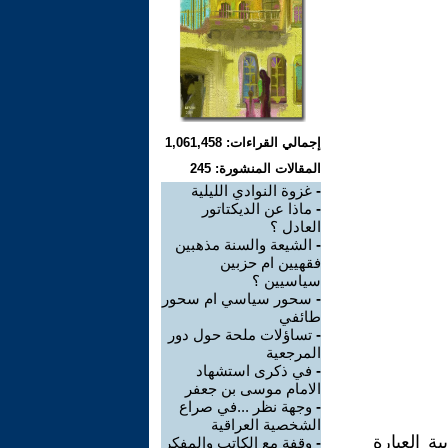
إجمالي القراءات: 1,061,458
المقالات المنشورة: 245
-
غزوة النوادي الليلية
-
ماذا عن الديكتاتور
العادل ؟
-
الشيعة والسنة مذهبين
فقهيين ام حزبين
سياسيين ؟
-
سحور سياسي ام سحور
طائفي
-
تساؤلات ملحة حول دور
المرجعية
-
في ذكرى استشهاد
الامام موسى بن جعفر
-
وجهة نظر ...في صراع
الشخصية العراقية
ة العبارة
-
وقفة مع الكاتب والمفكر