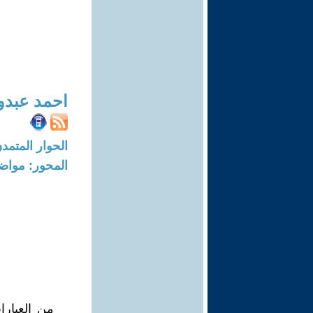
احمد عبدو
الحوار المتمدن-العدد: 4879 - 15
المحور: مواض
من العبارات