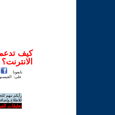
كيف تدعم-
الانترنت؟
تابعونا
على:
الفيسب
رأيكم مهم للج
للاطلاع وإضافة
تعليقات الف