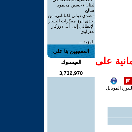
لبنان / حسين محمود
صالح
-
صدى دولي لكتاباتي: من
إحدى أبرز مفكرات اليسار
الإيطالي إلى أ ... / رزكار
عقراوي
المزيد.....
المعجبين بنا على
انية على
الفيسبوك
3,732,970
يبورد
الموبايل