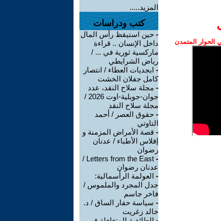
المزيد.....
كتب ودراسات
-
حين استيقظ رأس المال
الحوار المتمدن
داخل الإنسان .. قراءة
ماركسية ثورية في ... /
رياض الشرايطي
-
ابجديات العطاء / انتصار
كامل جفلان الخشت
-
مجلة سلاح النقد، عدد
جوان-جويلية-اوت 2026 /
مجلة سلاح النقد
-
حقوق العصر / أحمد
التاوتي
-
قصة الأمراض المزمنة و
إفلاس الأطباء / عدنان
رضوان
Letters from the East /
-
عدنان رضوان
-
العولمة الرأسمالية:
جدل المجرد والملموس /
فاخر جاسم
-
سياسة حفار الساق / د.
خالد زغريت
-
الطائفية المتغلغلة في