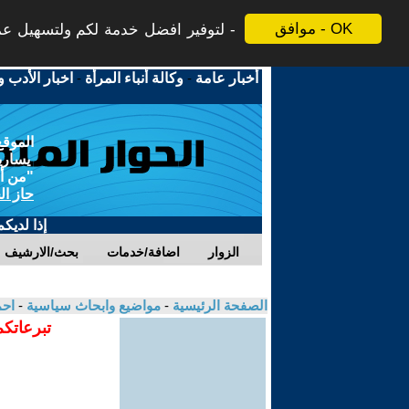
موافق - OK
لتوفير افضل خدمة لكم ولتسهيل عملي
أخبار عامة
-
وكالة أنباء المرأة
-
اخبار الأدب و
الموقع
يسارية
"من أج
حاز ال
إذا لديك
الزوار
اضافة/خدمات
بحث/الارشيف
الصفحة الرئيسية
-
مواضيع وابحاث سياسية
-
احم
تبرعاتكم