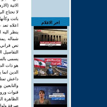
الاتية (الا
لا تحتاج ال
باتت وكأنها
اخر الافلام
اعلاه تعد 
ينظر اليه ا
شماله ,يمت
نص قراني ,
التفاصيل ا
يسمى بالسلف
هو ذات الد
الدين انما 
داعش تمتلك
والتابعين 
قنوات وروى
الظاهرة ال
صرفة ولولا 