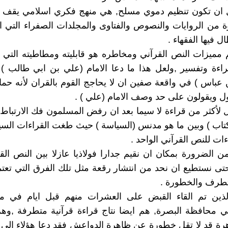
ان تكون تنظيم دموي مسلح, هي منهج فكري اسلامي يقف
من الروايات والنصوص والفتاوى والمجلدات الصفراء التي ا
ل فيها الفقهاء .
مميزات النص القرآني ومخاطره هو قابليته ومطاطيته التي 
اءة وتفسير ,ولعل هذا ما دعا الامام (علي بن ابي طالب )
ن عباس ) في واقعة صفين ان لا يحاجج القوم بالقران لأنه حما
 ويقولون على حد وصف الامام (علي ) .
ل لأكثر من قراءة لا سيما بعد ان رفض المسلمون فك الارتباط 
اب ) وبين ما هو مدنس (السياسة ) حيث طغت القراءات السي
ات للنص القرآني الواحد .
ن الضرورة بمكان ان نقيم جدارا فولاذيا عازلا بين النص الق
تى نستطيع ان نحد من انتشار رقعة مثل تلك الفرق التي تعت
تطرف والخطورة .
الذين تم القاء القبض على العشرات منهم قبل ايام في م
 محافظة البصرة, هم ايضا نتاج قراءة قرآنية متطرفة ,وهم
رة قد لا تقل خطورة عن ظاهرة الدواعش فقد دعا هؤلاء الى