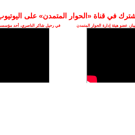
شترك في قناة «الحوار المتمدن» على اليوتيوب
ز، عضو هيئة إدارة الحوار المتمدن
في رحيل شاكر الناصري، أحد مؤسسي 