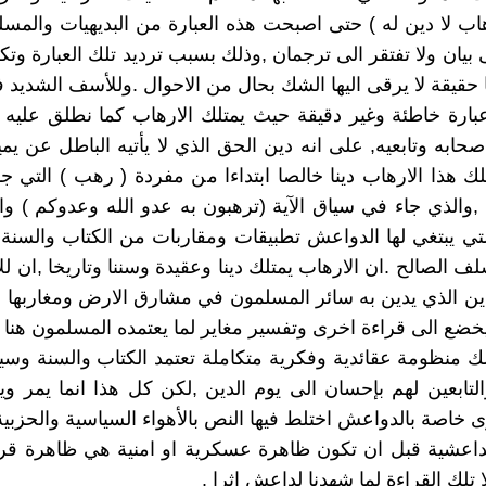
رهاب لا دين له ) حتى اصبحت هذه العبارة من البديهيات والمسل
ى بيان ولا تفتقر الى ترجمان ,وذلك بسبب ترديد تلك العبارة وت
 حقيقة لا يرقى اليها الشك بحال من الاحوال .وللأسف الشديد فأ
عبارة خاطئة وغير دقيقة حيث يمتلك الارهاب كما نطلق عليه ن
صحابه وتابعيه, على انه دين الحق الذي لا يأتيه الباطل عن يمي
لك هذا الارهاب دينا خالصا ابتداءا من مفردة ( رهب ) التي
والذي جاء في سياق الآية (ترهبون به عدو الله وعدوكم ) وانت
لتي يبتغي لها الدواعش تطبيقات ومقاربات من الكتاب والسنة
 الصالح .ان الارهاب يمتلك دينا وعقيدة وسننا وتاريخا ,ان للإ
ين الذي يدين به سائر المسلمون في مشارق الارض ومغاربها ,ا
يخضع الى قراءة اخرى وتفسير مغاير لما يعتمده المسلمون هنا و
 منظومة عقائدية وفكرية متكاملة تعتمد الكتاب والسنة وسي
والتابعين لهم بإحسان الى يوم الدين ,لكن كل هذا انما يمر و
 خاصة بالدواعش اختلط فيها النص بالأهواء السياسية والحزبية
داعشية قبل ان تكون ظاهرة عسكرية او امنية هي ظاهرة قرا
تلك القراءة لما شهدنا لداعش اثرا .