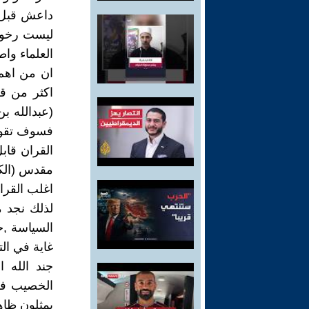
داعش قبل 
ليست رخوة 
العلماء واطا
ان من اهم 
اكثر من قر
(عبدالله ب
فسوف تقول
القران قاب
مقدس (الكت
اغلب القراء
لذلك نجد م
السياسة ,ح
غاية في ال
جند الله 
الخصيب في
يمثلون ظاه