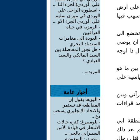
علي الوردي(الجزء الثا ...
 على ارض
-
اسطورة الراحل علي
سهب فيها
الوردي في ميزان سليم
علي الوردي الجزء الاو ...
-
الرمزية في حياة
العراقيين
تخضع الى
-
العودة الى مغامرات
 ان يوصي
السندباد البحري
-
هل تجوز المفاضلة بين
ل ذا اوجه
السيد المالكي والسيد
العبادي ؟
بين ما هو
المزيد.....
اسية على
أخبار عامة
رآني وبين
-
اليويفا يقول إن
مد قراءات
المقاطعة قد تستمر
والاتحاد الإنجليزي يسحب
دع ...
نطقة ابي
-
بلومبيرغ: كثرة حالات
الانتحار في قيادة الأمن
 بعد ذلك
السيبراني بالجي ...
 قتل رجال
-
مصادر: السعودية