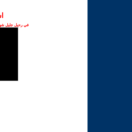
ا‫
في رحيل جليل شهبا