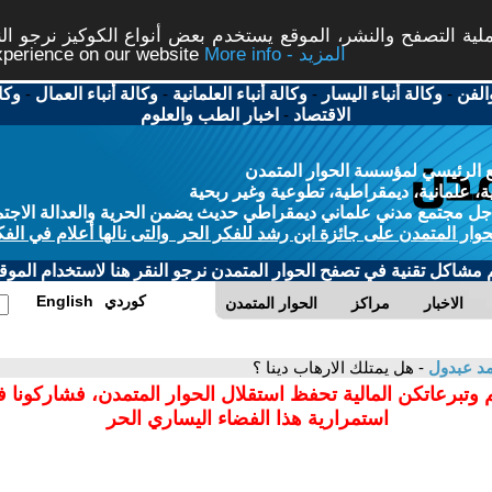
ة التصفح والنشر، الموقع يستخدم بعض أنواع الكوكيز نرجو النق
More info - المزيد
experience on our website
الفن
-
وكالة أنباء اليسار
-
وكالة أنباء العلمانية
-
وكالة أنباء العمال
-
وكا
الاقتصاد
-
اخبار الطب والعلوم
 الرئيسي لمؤسسة الحوار المتمدن
، علمانية، ديمقراطية، تطوعية وغير ربحية
ل مجتمع مدني علماني ديمقراطي حديث يضمن الحرية والعدالة الاجتم
حوار المتمدن على جائزة ابن رشد للفكر الحر والتى نالها أعلام في الفك
م مشاكل تقنية في تصفح الحوار المتمدن نرجو النقر هنا لاستخدام الموقع
كوردي
English
الاخبار
مراكز
الحوار المتمدن
د عبدول
- هل يمتلك الارهاب دينا ؟
 وتبرعاتكن المالية تحفظ استقلال الحوار المتمدن، فشاركونا 
استمرارية هذا الفضاء اليساري الحر