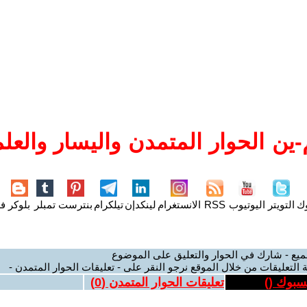
ين الحوار المتمدن واليسار والعلم
وك
التويتر
اليوتيوب
RSS
الانستغرام
لينكدإن
تيلكرام
بنترست
تمبلر
بلوكر
فل
ميع - شارك في الحوار والتعليق على الموضوع
 التعليقات من خلال الموقع نرجو النقر على - تعليقات الحوار المتمدن -
يسبوك (
)
تعليقات الحوار المتمدن (
0
)