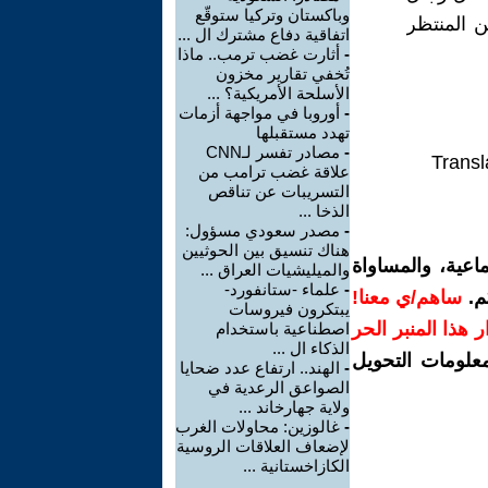
وباكستان وتركيا ستوقّع
ن المنتظر
اتفاقية دفاع مشترك ال ...
-
أثارت غضب ترمب.. ماذا
تُخفي تقارير مخزون
الأسلحة الأمريكية؟ ...
-
أوروبا في مواجهة أزمات
تهدد مستقبلها
-
مصادر تفسر لـCNN
Transl
علاقة غضب ترامب من
التسريبات عن تناقص
الذخا ...
-
مصدر سعودي مسؤول:
هناك تنسيق بين الحوثيين
اعية، والمساواة
والميليشيات العراق ...
-
علماء -ستانفورد-
م.
ساهم/ي معنا!
يبتكرون فيروسات
رار هذا المنبر الحر
اصطناعية باستخدام
الذكاء ال ...
معلومات التحويل
-
الهند.. ارتفاع عدد ضحايا
الصواعق الرعدية في
ولاية جهارخاند ...
-
غالوزين: محاولات الغرب
لإضعاف العلاقات الروسية
الكازاخستانية ...