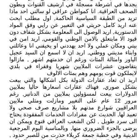
يجدها في اشرطة مسجلة في ارشيف القنوات وبطون
الصحف العراقية. انا كمواطن عراقي لو سالني احد ماذا
تريد من الطبقة السياسية الحاكمة, اول مطلب ابحث
عنه اريد كامل حريتي في التعبير عن رايي وفق المواد
الدستورية, اريد الوصول الى المعلومة بشكل شفاف دون
قيود الا مايتعلق بالامن الوطني والقومي, اريد امن في
بيتي ومكان عملي ولا احد يهددني او يخيفني انا وعائلتي
وابناء مدينتي ووطني, اريد ان لا اسمع ان السيد عجيل
الياور وامثالة المئات ورغم ان خدمتهم اشهر , مازالوا
يتقاضون عشرات الملايين شهريا وفقراء في بلدي
لايملكون قوت يومهم وهم بمئات الالوف
اريد ان تعاد عقارات الدولة بكل اشكالها والتي بيعت
بشكل صوري, فهناك عقارات اسعارها حاليا بملايين
الدولارات بيعت لمسؤولين بملايين من الدنانير, رغم
مرور 12 عام على التغيير ومازلت ومثلي ملايين
العراقيين شوارع مدنهم بلا مشاريع صرف صحي ولا
تعبيد لها, الحديث عن مفرادات الخدمات المفقودة يحتاج
الى سرد طويل , لكن الشعب العراقي قنوع ويمكن ان
يرضى بالجزء الضروري منها, وبالمناسبة اليوم المرجعية
الدينية وفي خطبة جمعة كربلاء حذرت من للصبر حدود ,