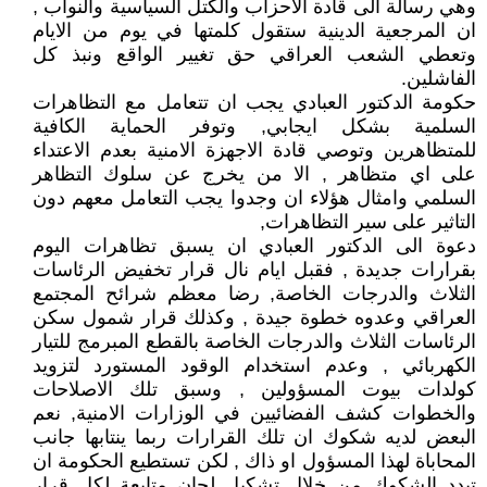
وهي رسالة الى قادة الاحزاب والكتل السياسية والنواب ,
ان المرجعية الدينية ستقول كلمتها في يوم من الايام
وتعطي الشعب العراقي حق تغيير الواقع ونبذ كل
الفاشلين.
حكومة الدكتور العبادي يجب ان تتعامل مع التظاهرات
السلمية بشكل ايجابي, وتوفر الحماية الكافية
للمتظاهرين وتوصي قادة الاجهزة الامنية بعدم الاعتداء
على اي متظاهر , الا من يخرج عن سلوك التظاهر
السلمي وامثال هؤلاء ان وجدوا يجب التعامل معهم دون
التاثير على سير التظاهرات,
دعوة الى الدكتور العبادي ان يسبق تظاهرات اليوم
بقرارات جديدة , فقبل ايام نال قرار تخفيض الرئاسات
الثلاث والدرجات الخاصة, رضا معظم شرائح المجتمع
العراقي وعدوه خطوة جيدة , وكذلك قرار شمول سكن
الرئاسات الثلاث والدرجات الخاصة بالقطع المبرمج للتيار
الكهربائي , وعدم استخدام الوقود المستورد لتزويد
كولدات بيوت المسؤولين , وسبق تلك الاصلاحات
والخطوات كشف الفضائيين في الوزارات الامنية, نعم
البعض لديه شكوك ان تلك القرارات ربما ينتابها جانب
المحاباة لهذا المسؤول او ذاك , لكن تستطيع الحكومة ان
تبدد الشكوك من خلال تشكيل لجان متابعة لكل قرار