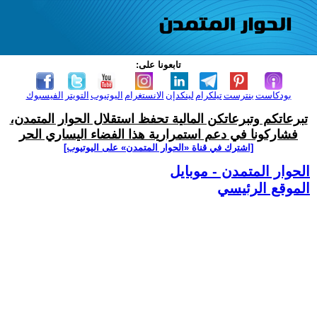
تابعونا على:
بودكاست
بنترست
تيلكرام
لينكدإن
الانستغرام
اليوتيوب
التويتر
الفيسبوك
تبرعاتكم وتبرعاتكن المالية تحفظ استقلال الحوار المتمدن،
فشاركونا في دعم استمرارية هذا الفضاء اليساري الحر
[اشترك في قناة ‫«الحوار المتمدن» على اليوتيوب]
الحوار المتمدن - موبايل
الموقع الرئيسي