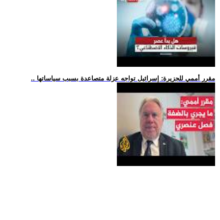
.. مقرر أممي للجزيرة: إسرائيل تواجه عزلة متصاعدة بسبب سياساتها