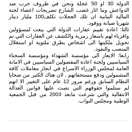
الدولة 30 او 50 عجلة ونحن في ظروف حرب ضد
الدواعش وما اثار غضب الشارع تصريحات اعضاء لجنة
المالية النيابية ان تلك العجلات تكلف100 مليار دينار
شهريا صيانة ووقود.
ثالثا: اعادة تقييم عفارات الدولة التي بيعت لمسؤولين
واقرباء لهم باسعار رمزية والكشف عن العقارات التي تم
تحويل ملكيتها الى اشخاص بطرق ملتوية او استغلال
المنصب والنفوذ.
رابعا: الايعاز الى مؤسسة الشهداء ومؤسسة السجناء
السياسيين ولجنة اعادة المفصولين السياسيين في الامانة
العامة لمجلس الوزراء الاسراع في انجاز معاملات كافة
المشمولين ودفع مستحقاتهم , لان هناك الكثير من ضحايا
النظام السابق ورغم مرور 12 عام على التغيير الا انهم
لم ستلموا حقوقهم التي نصت عليها قوانين العدالة
الانتقالية والتي شرعت مابعد 2003 من قبل الجمعية
الوطنية ومجلس النواب.