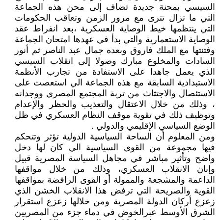
السيسي بمحنة جديدة تضاف إلى محن هذه الجماعة
التي ما تزال تترى مع مرور الزمن وتعاقب الحكومات
التي ينتظمها خيط الوصاية العسكرية ،بعد انفراط عقد
الوصاية الاستعمارية والتي بدأ في عهدها امتحان الجماعة
وفتنتها مع الملك فاروق وبعده جمال عبد الناصر ثم أنور
السادات والمخلوع مبارك وصولا إلى انقلاب السيسي
الذي يعمل جاهدا على الاستفادة من تجارب الأنظمة
الاستبدادية السابقة مع هذه الجماعة الي استعصت على
الاستئصال والاجتثاث من تربة المجتمع المصري ووجدانه
، وذلك من خلال الاعتقال والتعذيب والحظر والإعدام
وتوظيف ذلك في تقوية موقف النظام العسكري في ظل
الوضع السياسي الإقليمي والدولي .
ومن المعلوم أن الساحة السياسية الدولية تؤثر وتتحكم
فيها مجموعة من القوى السياسية الي كان لها دخل
واضح وتأثير مباشر في مجاهل السياسة المصرية قبيل
وإبان الانقلاب العسكري، وذلك من خلال مواقفها
الداعمة والمشجعة والممولة أو القوى الرافضة بمواقفها
القوية والصريحة التي ترفض هذا الانقلاب الخشن الذي
زعزع أركان الدولة المصرية ومن خلالها زعزع استقرار
الشرق الأوسط عبرالخوض في دماء جزء من المصريين