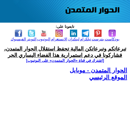
تابعونا على:
بودكاست
بنترست
تيلكرام
لينكدإن
الانستغرام
اليوتيوب
التويتر
الفيسبوك
تبرعاتكم وتبرعاتكن المالية تحفظ استقلال الحوار المتمدن،
فشاركونا في دعم استمرارية هذا الفضاء اليساري الحر
[اشترك في قناة ‫«الحوار المتمدن» على اليوتيوب]
الحوار المتمدن - موبايل
الموقع الرئيسي