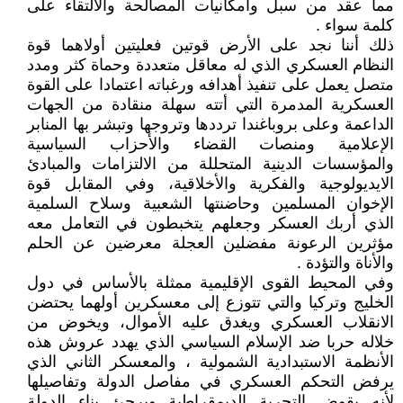
مما عقد من سبل وامكانيات المصالحة والالتقاء على
كلمة سواء .
ذلك أننا نجد على الأرض قوتين فعليتين أولاهما قوة
النظام العسكري الذي له معاقل متعددة وحماة كثر ومدد
متصل يعمل على تنفيذ أهدافه ورغباته اعتمادا على القوة
العسكرية المدمرة التي أتته سهلة منقادة من الجهات
الداعمة وعلى بروباغندا ترددها وتروجها وتبشر بها المنابر
الإعلامية ومنصات القضاء والأحزاب السياسية
والمؤسسات الدينية المتحللة من الالتزامات والمبادئ
الايديولوجية والفكرية والأخلاقية، وفي المقابل قوة
الإخوان المسلمين وحاضنتها الشعبية وسلاح السلمية
الذي أربك العسكر وجعلهم يتخبطون في التعامل معه
مؤثرين الرعونة مفضلين العجلة معرضين عن الحلم
والأناة والتؤدة .
وفي المحيط القوى الإقليمية ممثلة بالأساس في دول
الخليج وتركيا والتي تتوزع إلى معسكرين أولهما يحتضن
الانقلاب العسكري ويغدق عليه الأموال، ويخوض من
خلاله حربا ضد الإسلام السياسي الذي يهدد عروش هذه
الأنظمة الاستبدادية الشمولية ، والمعسكر الثاني الذي
يرفض التحكم العسكري في مفاصل الدولة وتفاصيلها
لأنه يقوض التجربة الديمقراطية ويرجئ بناء الدولة