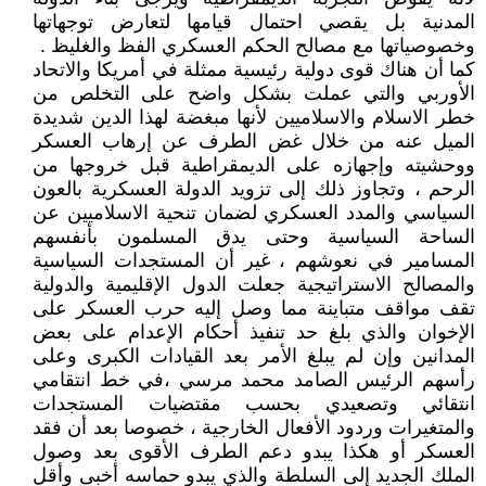
المدنية بل يقصي احتمال قيامها لتعارض توجهاتها
وخصوصياتها مع مصالح الحكم العسكري الفظ والغليظ .
كما أن هناك قوى دولية رئيسية ممثلة في أمريكا والاتحاد
الأوربي والتي عملت بشكل واضح على التخلص من
خطر الاسلام والاسلاميين لأنها مبغضة لهذا الدين شديدة
الميل عنه من خلال غض الطرف عن إرهاب العسكر
ووحشيته وإجهازه على الديمقراطية قبل خروجها من
الرحم ، وتجاوز ذلك إلى تزويد الدولة العسكرية بالعون
السياسي والمدد العسكري لضمان تنحية الاسلاميين عن
الساحة السياسية وحتى يدق المسلمون بأنفسهم
المسامير في نعوشهم ، غير أن المستجدات السياسية
والمصالح الاستراتيجية جعلت الدول الإقليمية والدولية
تقف مواقف متباينة مما وصل إليه حرب العسكر على
الإخوان والذي بلغ حد تنفيذ أحكام الإعدام على بعض
المدانين وإن لم يبلغ الأمر بعد القيادات الكبرى وعلى
رأسهم الرئيس الصامد محمد مرسي ،في خط انتقامي
انتقائي وتصعيدي بحسب مقتضيات المستجدات
والمتغيرات وردود الأفعال الخارجية ، خصوصا بعد أن فقد
العسكر أو هكذا يبدو دعم الطرف الأقوى بعد وصول
الملك الجديد إلى السلطة والذي يبدو حماسه أخبى وأقل