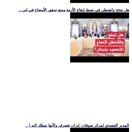
.. هل تنجح واشنطن في ضبط إيقاع الأزمة ومنع تدهور الأوضاع في لبن
.. المدير التنفيذي لمركز صوفان: إيران تتصرف وكأنها تمتلك اليد ا