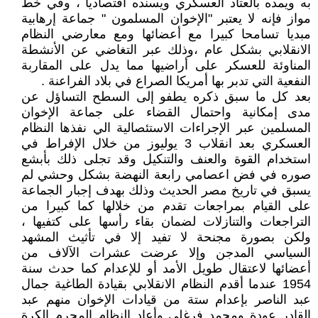
به ويمده بالعتاد العسكري ويسنده اقتصاديا ، وفي خط
مواز فإنه لا يعتبر "الإخوان المسلمون " جماعة إرهابية
مبديا تسامحا كبيرا مع أعضائها ومع معارضي النظام
الانقلابي بشكل عام ،وذلك عبر التغاضي عن الأنشطة
المناوئة للعسكر على أراضيها مما يدل على المقاربة
النفعية التي تدبر بها أمريكا الصراع في بلاد الفراعنة .
بعد كل ما سبق ذكره يطفو إلى السطح التساؤل عن
مدى إمكانية واحتمال القضاء على جماعة الإخوان
المسلمين عبر الإجراءات الاستئصالية الي نفذها النظام
العسكري بعد انقلاب 3 يوليوز من خلال الإفراط في
استخدام القوة والعنف والتنكيل وقد تجلى ذلك بأبشع
صوره في فض اعصامي رابعة النهضة بشكل وحشي لم
يسبق في تاريخ مصر الحديث وذلك بهدف إجبار الجماعة
على القيام بمراجعات تقدم من خلالها كما كبيرا من
التراجعات والتنازلات لضمان بقاء رأسها على كتفيها ،
ولكن بصورة مجنحة لا تفيد إلا في تأثيث المشهد
السياسي المدجن وإلا عرضت عشرات الآلاف من
أعضائها لاعتقال طويل الأمد أو للإعدام كما حدث سنة
1954 عندما أقدم النظام الانقلابي بقيادة الطاغية جمال
عبد الناصر بإعدام ستة من قيادات الإخوان منهم عبد
القادر عودة ومحمد فرغلي وأعاد النظام المجرم الكرة