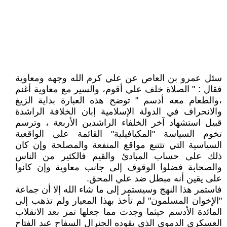
سئل عمرو بن العاص عن علي كرم الله وجهه ومعاوية
فقال : " الصلاة خلف علي أقوم، والسير مع معاوية أغنم
،والطعام معه أدسم " توضح هذه العبارة بداية الزيغ
والانحراف في الدولة الإسلامية إبان الخلافة الراشدة
قبيل استشهاد آخر الخلفاء الراشدين الأربعة ، وترسم
تخوم السياسة "المكيافيلية" القائمة على الواقعية
السياسية التي تتتبع مواقع المنفعة والمصلحة وإن كان
ذلك على حساب المبادئ والقيم فالكثير من الناس
والصحابة فضلوا الوقوف إلى جانب معاوية وإن كانوا
على يقين أنه مبطل ضد علي المحق.
فاستمر هذا النهج وسيستمر إلى ما شاء الله إلا أن جماعة
"الإخوان المسلمون" لم تأخذ بهذا المعيار ولم تذهب إلى
المائدة الأدسم حيثما وجدت مما جعلها تمر بعد الانقلاب
العسكري الدموي الذي يقوده الجنرال السفاح عبد الفتاح