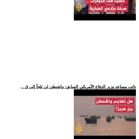
.. نائب مساعد وزير الدفاع الأمريكي السابق: واشنطن لن تلجأ إلى ق