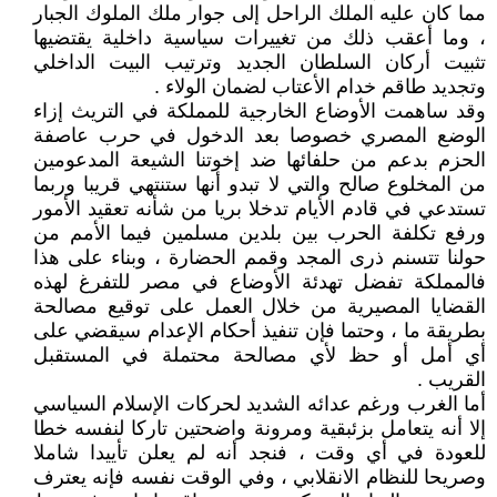
مما كان عليه الملك الراحل إلى جوار ملك الملوك الجبار
، وما أعقب ذلك من تغييرات سياسية داخلية يقتضيها
تثبيت أركان السلطان الجديد وترتيب البيت الداخلي
وتجديد طاقم خدام الأعتاب لضمان الولاء .
وقد ساهمت الأوضاع الخارجية للمملكة في التريث إزاء
الوضع المصري خصوصا بعد الدخول في حرب عاصفة
الحزم بدعم من حلفائها ضد إخوتنا الشيعة المدعومين
من المخلوع صالح والتي لا تبدو أنها ستنتهي قريبا وربما
تستدعي في قادم الأيام تدخلا بريا من شأنه تعقيد الأمور
ورفع تكلفة الحرب بين بلدين مسلمين فيما الأمم من
حولنا تتسنم ذرى المجد وقمم الحضارة ، وبناء على هذا
فالمملكة تفضل تهدئة الأوضاع في مصر للتفرغ لهذه
القضايا المصيرية من خلال العمل على توقيع مصالحة
بطريقة ما ، وحتما فإن تنفيذ أحكام الإعدام سيقضي على
أي أمل أو حظ لأي مصالحة محتملة في المستقبل
القريب .
أما الغرب ورغم عدائه الشديد لحركات الإسلام السياسي
إلا أنه يتعامل بزئبقية ومرونة واضحتين تاركا لنفسه خطا
للعودة في أي وقت ، فنجد أنه لم يعلن تأييدا شاملا
وصريحا للنظام الانقلابي ، وفي الوقت نفسه فإنه يعترف