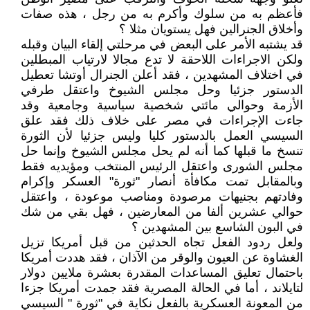
فأعظم به من سلوك وأكرم به من رجل ، هذه صفات
وأخلاق الجنرالين فهل يستويان مثلا ؟
قد يشتبه الأمر على البعض في مرحلتي إلقاء البيان وقبله
ولكن الاجراءات اللاحقة لا تدع مجالا لارتياب المبطلين
في اختلاف المشهدين ، فقد أعلن الجنرال أوتشا تعطيل
الدستور جزئيا وحل مجلس الشيوخ واعتقل طرفي
الأزمة وحوالي مائتي شخصية سياسية وجامعية وقد
جاءت الإجراءات في مصر على خلاف ذلك فقد علق
السيسي العمل بالدستور كليا وليس جزئيا لأن الثورة
تنسخ ما قبلها كما أنه لم يحل مجلس الشيوخ وإنما حل
مجلس الشورى واعتقل الرئيس المنتخب ومؤيديه فقط
وبالمقابل تمت مكافأة أنصار "ثورة" العسكر وإكرام
وفادتهم بجنيهات مرصودة ومناصب موعودة ، واعتقل
حوالي عشرين ألفا من المعارضين ، فهل بقي من شك
في البون الشاسع بين المشهدين ؟
ولعل ردود الفعل تجاه الحدثين من قبل أمريكا تزيل
الغشاوة عن العيون والوقر من الآذان ، فقد هددت أمريكا
باحتمال تعليق المساعدات المقدرة بعشرة ملايين دولار
لتايلاند ، أما في الحالة المصرية فقد جمدت أمريكا جزءا
من المعونة العسكرية بالفعل نكاية في "ثورة " السيسي