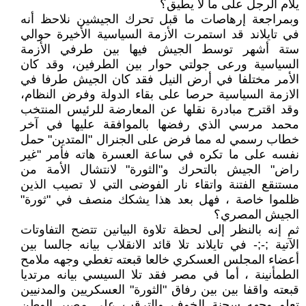
يلام الرجل على ما لا يطيق؟
وبمراجعة إرهاصات ما قبل تحرك الجيشين نلاحظ أنه
في تايلاند قد استمرت الأزمة السياسية الأخيرة حوالي
ستة أشهر توسط الجيش فيها بين طرفي الأزمة
السياسية ورعى جولتي حوار بين الطرفين، وقد كان
الأمر مختلفا في أرض النيل فقد كان الجيش طرفا في
الازمة السياسية حرصا على بقاء الدولة وفرض النظام،
وقد اقترح مبادرة نقلها عن المعارضة للرئيس المنتخب
محمد مرسي الذي رفضها بالموافقة عليها في آخر
خطاب رسمي له مما فرض على الجنرال "المتدين" حمل
نفسه على ما تكره في ساعة العسرة هاته فأمر "غير
راض" الجيش بالتحرك و"الثورة" لانتشال الأمة من
مستنقع الفتنة واتقاء نار الفوضى التي لا تصيب الذين
ظلموا خاصة ، فهل بعد هذا يشكك منصف في "ثورة"
الجيش المصري؟
ثم إنه بالنظر إلى لحظة تلاوة البيانين تتضح التفاوتات
الآتية ;-;- في تايلاند تلا قائد الانقلاب بيانه جالسا بين
أعضاء المجلس العسكري خالعا قبعته تغطي وجهه ملامح
الطمأنينة ، أما في مصر فقد تلا السيسي بيانه مرتديا
قبعته واقفا بين بين رفاق "الثورة" العسكريين والمدنيين
تعلو وجهه سحنة الخوف والترقب على مصير الوطن