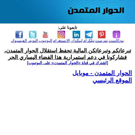
تابعونا على:
بودكاست
بنترست
تيلكرام
لينكدإن
الانستغرام
اليوتيوب
التويتر
الفيسبوك
تبرعاتكم وتبرعاتكن المالية تحفظ استقلال الحوار المتمدن،
فشاركونا في دعم استمرارية هذا الفضاء اليساري الحر
[اشترك في قناة ‫«الحوار المتمدن» على اليوتيوب]
الحوار المتمدن - موبايل
الموقع الرئيسي