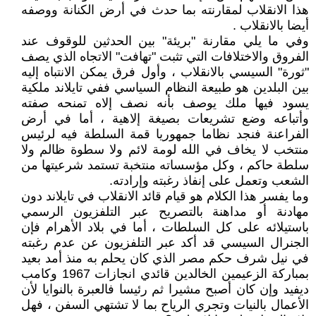
هذا الانقلاب لمقارنته بما حدث في أرض الكنانة ووصفه
أيضا بالانقلاب .
وفي ما يلي مقارنة "بريئة" بين الحدثين للوقوف عند
الفروق والاختلافات التي تثبت "تهافت" الاتجاه الذي يصف
"ثورة" السيسي بالانقلاب ، وأول فرق يمكن الانتباه إليه
بين البلدين هو طبيعة النظام السياسي ففي تايلاند ملكية
يسود فيها ملك يوصف بأنه نصف إلاه تمنحه صفته
وأتباعه وضع تشريعات بصيغة إلاهية ، أما في أرض
الفراعنة فنجد نظاما جمهوريا قمة السلطة فيه لرئيس
منتخب لا يخاف في الله لومة لائم ولا سطوة ظالم ولا
سلطة حاكم ، وكل مؤسساته منتخبة تستمد شرعيتها من
الشعب وتعمل على إنفاذ رغبته وإرادته.
وما يفسر هذا الكلام هو قيام قائد الانقلاب في تايلاند دون
مهادنة أو مداهنة بالتصريح عبر التلفزيون الرسمي
باستيلائه على كل السلطات ، أما في بلاد الأهرام فإن
الجنرال السيسي قد أكد عبر التلفزيون عن عدم رغبته
في نيل شرف حكم مصر الذي كان يحلم به منذ أمد بعيد
بمباركة الزعيمين الخالدين قائدي انجازات 1967 وكامب
ديفيد وإن كان أصبح مشيرا ثم رئيسا فالعبرة بالنوايا لأن
الأعمال بالنيات وتجري الرياح بما لا تشتهي السفن ، فهل