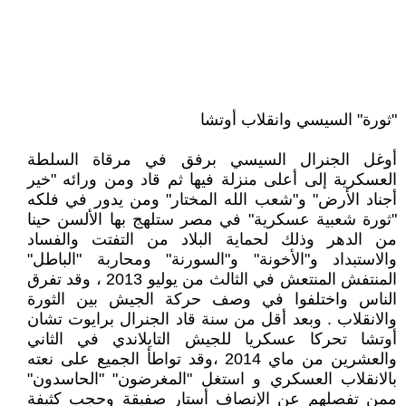
"ثورة" السيسي وانقلاب أوتشا
أوغل الجنرال السيسي برفق في مرقاة السلطة
العسكرية إلى أعلى منزلة فيها ثم قاد ومن ورائه "خير
أجناد الأرض" و"شعب الله المختار" ومن يدور في فلكه
"ثورة شعبية عسكرية" في مصر ستلهج بها الألسن حينا
من الدهر وذلك لحماية البلاد من التفتت والفساد
والاستبداد و"الأخونة" و"السورنة" ومحاربة "الباطل"
المنتفش المنتعش في الثالث من يوليو 2013 ، وقد تفرق
الناس واختلفوا في وصف حركة الجيش بين الثورة
والانقلاب . وبعد أقل من سنة قاد الجنرال برايوت تشان
أوتشا تحركا عسكريا للجيش التايلاندي في الثاني
والعشرين من ماي 2014 ،وقد تواطأ الجميع على نعته
بالانقلاب العسكري و استغل "المغرضون" "الحاسدون"
ممن تفصلهم عن الإنصاف أستار صفيقة وحجب كثيفة