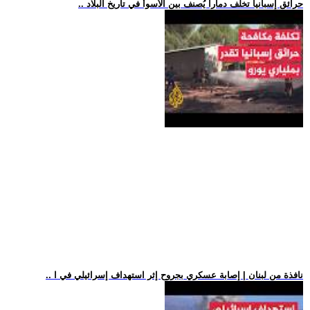
.. حرائق إسبانيا تخلف دمارا يُصنف بين الأسوأ في تاريخ البلاد
.. نافذة من لبنان | إصابة عسكري بجروح إثر استهداف إسرائيلي في ا