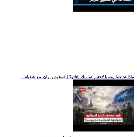
.. ماذا تخطط روسيا لاختبار تماسك الناتو؟ | #ستوديو_وان_مع_فضيلة