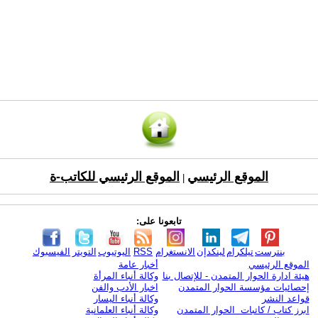
الموقع الرئيسي
الموقع الرئيسي للكاتب-ة
|
تابعونا على:
بنترست
تيلكرام
لينكدإن
الانستغرام
RSS
اليوتيوب
التويتر
الفيسبوك
الموقع الرئيسي
أخبار عامة
هيئة ادارة الحوار المتمدن - للإتصال بنا
وكالة أنباء المرأة
إحصائيات مؤسسة الحوار المتمدن
اخبار الأدب والفن
قواعد النشر
وكالة أنباء اليسار
ابرز كتاب / كاتبات الحوار المتمدن
وكالة أنباء العلمانية