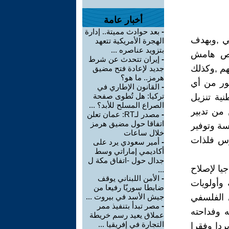
أخبار عامة
-
بعد حوادث مميتة.. إدارة
قي ,وبهدف
الهجرة الأمريكية تتعهد
بتزويد عناصره ...
قليص هامش
-
إيران تتحدث عن شرط
هم ,وكذلك
جديد لإعادة فتح مضيق
هرمز.. ما هو؟
مور من أي
-
القانون الإطاري في
تركيا: هل تُطوى صفحة
نية تنزيل
الصراع المسلح للأبد؟ ...
من تدبير
-
مصدر لـRT: عمان تعلن
اتفاقا حول مضيق هرمز
سة وتوفير
خلال ساعات
درس فلذات
-
أمير سعودي يرد على
أكاديمي إماراتي وسط
جدال حول -اتفاق مكة ل
يا لإصلاح
...
-
الأمن اللبناني يوقف
 وأولويات
ضابطا سوريّا رفيعا من
ى الفلسفي
جيش الأسد في بيروت ...
-
مصر تبدأ بتنفيذ ممر
ه وفداحته
عملاق يعيد رسم خريطة
التجارة في إفريقيا ...
ردا وفقرا