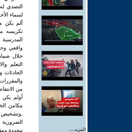
التصدي له
لسماء الأخل
ألم يكن م
تكريسه مرت
المدرسية 
واقعي وحق
خلال ضمان
التعلم وال
الحادثات و
والمقررات 
من الانتقا
أولم يكن 
مكامن الخ
,وتشخيص ا
الضرورية ف
المزيد.....
محددة ومفع