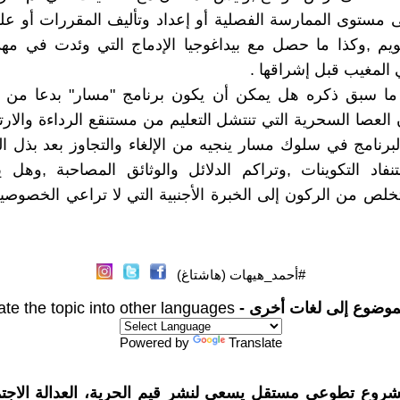
ى مستوى الممارسة الفصلية أو إعداد وتأليف المقررات أو 
قويم ,وكذا ما حصل مع بيداغوجيا الإدماج التي وئدت في مه
لمغيب قبل إشراقها .
ما سبق ذكره هل يمكن أن يكون برنامج "مسار" بدعا من ا
العصا السحرية التي تنتشل التعليم من مستنقع الرداءة والار
لبرنامج في سلوك مسار ينجيه من الإلغاء والتجاوز بعد بذل ا
نفاد التكوينات ,وتراكم الدلائل والوثائق المصاحبة ,وهل
لتخلص من الركون إلى الخبرة الأجنبية التي لا تراعي الخصوصية
#أحمد_هيهات (هاشتاغ)
موضوع إلى لغات أخرى -
ate the topic into other languages
Powered by
Translate
شروع تطوعي مستقل يسعى لنشر قيم الحرية، العدالة الاجتم