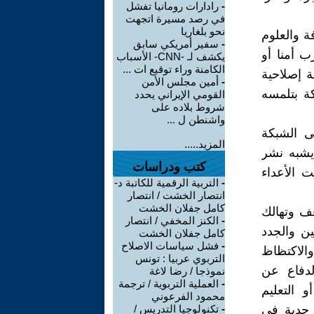
-
رادارات رومانيا تفشل
في رصد مسيرة اتجهت
نحو بلغاريا
فة والعلوم
-
سفير أمريكي سابق
ب أمنا أو
يكشف لـ -CNN- الأسباب
الكامنة وراء توقيع ات ...
ة إصلاحية
-
أمين مجلس الأمن
ة بتلمسه
القومي الإيراني يحدد
شروط بلاده على
واشنطن ل ...
لى الشبكة
المزيد.....
 يشبه نشر
كتب ودراسات
 الأعداء
-
التربية الرقمية للكاتبة د-
انتصار الخشت / انتصار
كامل جفلان الخشت
عف وتهالك
-
الكنز المخفي / انتصار
ين والجدد
كامل جفلان الخشت
-
فشل سياسات الاصلاح
والاكتظاظ
التربوي عربيا : تونس
لدفاع عن
نموذجا / رضا لاغة
-
العملية التربوية / ترجمة
 التعليم
محمود الفرعوني
 جدية في
-
تكنولوجيا التدريس /