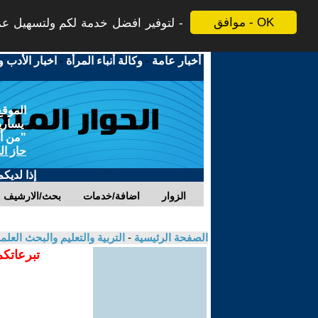
موافق - OK
لتوفير افضل خدمة لكم ولتسهيل عملي
أخبار عامة
-
وكالة أنباء المرأة
-
اخبار الأدب و
الموقع
يسارية
"من أج
حاز ال
إذا لديك
الزوار
اضافة/خدمات
بحث/الارشيف
الصفحة الرئيسية
-
التربية والتعليم والبحث العل
تبرعاتكم