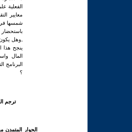
الفعلية عل
معايير الت
شمسها في ا
باستحضار 
,وهل يكون 
ينجح هذا ا
المال واست
البرنامج ا
؟
ترجم ال
الحوار المتمدن م