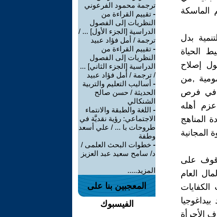
ترجمة محمود الفرعوني
 الماسكة
-
تقييم القراءة من
النظريات إلى الفصول
الدراسية [الجزء الأول] ... /
نمية بدل
ترجمة / أمل فؤاد عبيد
-
تقييم القراءة من
يط الحياة
النظريات إلى الفصول
ول إصلاح
الدراسية [الجزء الثاني] ...
/ ترجمة / أمل فؤاد عبيد
ومية ,من
-
أساليب التعليم والتربية
ة في فرص
الحديثة / حسن صالح
الشنكالي
 عزم أهله
-
اللغة والطبقة والانتماء
ة المناهج
الاجتماعي: رؤية نقديَّة في
طروحات با ... / علي أسعد
 المجانية
وطفة
-
خطوات البحث العلمى /
د/ سامح سعيد عبد العزيز
وقوف على
المزيد.....
ال العام
المعجبين بنا على
الكفايات
بيداغوجيا
الفيسبوك
ف الأجرأة