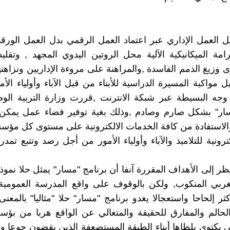
يل العمل الإداري عبر اعتماد العمل الرقمي بدل العمل الور
امة الميكانيكية الآلية محل الروتين اليدوي المجهد , وت
 وزيغ الذمم الفاسدة ,والمراهنة على مروءة الإداريين ونزاهت
 مواكبة المسيرة الدراسية للأبناء من قبل الآباء وأولياء الأ
جه البسيطة عبر شبكة الانترنت ,قررت وزارة التربية الوط
سار" بشكل صارم وصادم ,وذلك بغية توفير فضاء عمل يمكن 
لاستفادة من كافة الخدمات الالكترونية على مستوى كل مؤس
رونية للتلاميذ والآباء وأولياء الأمور من أجل رصد وتتبع تم
ظر إلى الأهداف المقررة آنفا أن برنامج "مسار" يمثل حلا نموذج
مغربي المنكوب, ولكن بالوقوف على واقع المدرسة العمومية
كثر إلحاحا واستعجالا يغدو برنامج "مسار" حلا "مثاليا" بالمعن
لحالم والمفارق للحقيقة والمتعالي عن الواقع هربا من بؤس
تي يكتوي بلظاها أبناء الطبقة المستضعفة الذين يقضون جوعا وب