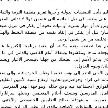
يم دأبت التصنيفات الدولية وآخرها تقرير منظمة التربية والثقا
 على وضعه في ذيل القائمة التي تتضمن دولا لا تداني المغر
وثروات أو موار بشرية أو بنيات تحتية أن يفكر في تنزيل صيغ
سار" قبل أن يفكر في إنقاذ نفسه من منطقة التخبط والهلك
 تخلصه من بين شقي الرحى .
م هذا تصنيفه وهذه مكانته أن يعتمد برنامجا إلكترونيا ع
 يجعله متاحا ومكشوفا وشفافا أمام القاصي والداني في ما
ذي يدعو الأمم إلى الضحك من جهلنا ,فيسخر الأغيار ويشمت
ان ويلوم العذول .
 الأولى النظر إلى بؤس تعليمنا وغياب الجودة فيه ,وإلى ض
ته في قراه وحواضره,ومحاربة ارتفاع نسبة الأميين التقليدي
لفوارق الاجتماعية فيه ومن خلاله ,ومواجهة الهدر المدرسي 
آمال المدرسين وينسف أحلام المتعلمين ويحيلها سرابا,وا
لعمومية المستهدفة لصالح التعليمين الخصوصي والأجنبي أو
لمدعوم بالساعات الإضافية والذي لم تظهر الوزارة الوصية