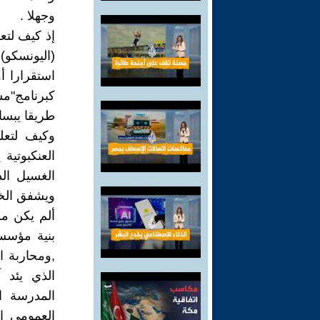
وجهلا .
إذ كيف لتعل
(اليونسكو)
استقرارا أ
كبرنامج"م
طريقا يبسا
وكيف لتعلي
العنكبوتية
الغسيل ال
ويشفق الخل
ألم يكن من
بنية مؤسسا
,ومحاربة ا
الذي يئد 
المدرسة ا
العمومي ا