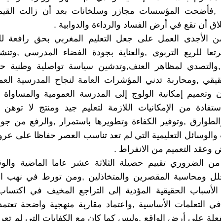
 ,فأضحت المؤسسات مجازر وسلخانات بعد أن زالت القيم
اق أن تقع في أرض الفساد والرداءة والدوابية .
ن الأجدى العمل على جعل التعليم المغربي بحق رافعة للت
عا للريع التربوي ,والعناية بجودة الفضاء المدرسي ,وتنش
,والتصدي لمظاهر العنف,وتدشين سياسة تواصلية وطنية ح
يقي ,ومحاربة تدني المؤشرات العامة لنجاح المدرسية العم
 وتعميم إمكانية الولوج إلى المدرسة العمومية والمساوا
استفادة من الإمكانيات اللازمة لتعليم جيد ومنتج لا توهن
الطوارق ,وتوفير الكفاءة وتطويرها باستمرار ,والرفع من جود
والوسائل التعليمية التي لم تعد تناسب العصر حفاظا على عروة
ض وعقد التعميم من الانفراط .
من الضروري تقييم حصيلة الثلاثة عشر عاما الماضية وال
لل ومحاسبة المقصرين والمتخاذلين ,ومن تورط في نهب الم
لأسباب الحقيقية المؤدية إلى التراجع المخيف في اكتساب 
ي التعلمات الأساسية ,واعتماد مقاربة منهجية واضحة تعتمد 
لة على أرض الواقع ,وليس كما كان مع الكفايات التي لم تعر