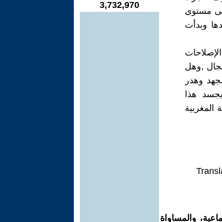
3,732,970
على مستوى
دها وبدأت
لإصلاحات
تجال ,وهل
لجهد وهدر
 يجسد هذا
 المغربية
Transl
اعية، والمساواة