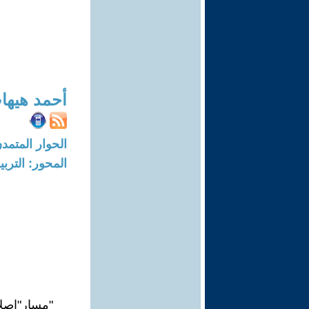
أحمد هيها
الحوار المتمدن-العدد: 4368 - 14
المحور: التربي
"مسار"إصلاح