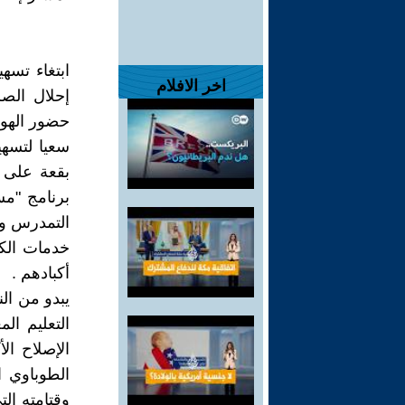
ابتغاء تسه
اخر الافلام
إحلال الصر
حضور الهوى
سعيا لتسهيل
بقعة على و
برنامج "م
التمدرس وا
خدمات الكت
أكبادهم .
يبدو من الن
التعليم ال
الإصلاح الأ
الطوباوي ا
وقتامته ال