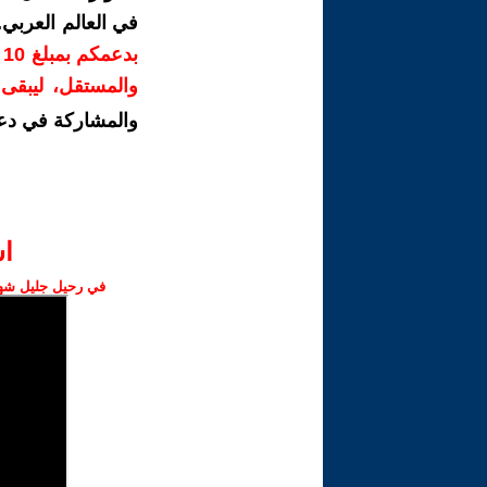
في العالم العربي
ب
والمستقل، ليبقى ص
والمشاركة في دع
ا‫
في رحيل جليل شهبا