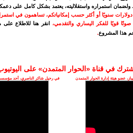
. ولضمان استمراره واستقلاليته، يعتمد بشكل كامل على دعمك
دعمكم بمبلغ 10 دولارات سنويًا أو أكثر حسب إمكانياتكم، تساهمون في استم
وتًا قويًا للفكر اليساري والتقدمي
،
انقر هنا للاطلاع على 
م هذا المشروع
.
شترك في قناة «الحوار المتمدن» على اليوتيوب
ز، عضو هيئة إدارة الحوار المتمدن
في رحيل شاكر الناصري، أحد مؤسسي 